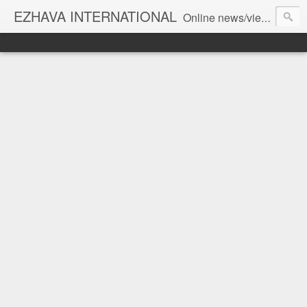
EZHAVA INTERNATIONAL
Online news/views JOURNAL... Connecting the community worldwide Editorial Director: Prem Chandran