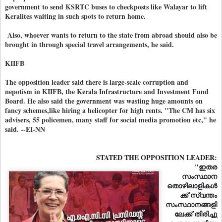
government to send KSRTC buses to checkposts like Walayar to lift
Keralites waiting in such spots to return home.
Also, whoever wants to return to the state from abroad should also be
brought in through special travel arrangements, he said.
KIIFB
The opposition leader said there is large-scale corruption and
nepotism in KIIFB, the Kerala Infrastructure and Investment Fund
Board. He also said the government was wasting huge amounts on
fancy schemes,like hiring a helicopter for high rents. "The CM has six
advisers, 55 policemen, many staff for social media promotion etc," he
said. --
EI-NN
STATED THE OPPOSITION LEADER:
"ഇതര
സംസ്ഥാന
തൊഴിലാളികൾ
ക്ക് സ്വന്തം
സംസ്ഥാനങ്ങളി
ലേക്ക് തിരിച്ചു