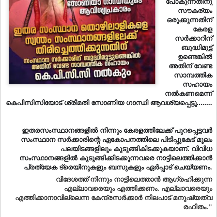
പോകുന്നതിനു
സൗകര്യം
ഒരുക്കുന്നതിന്
കേരള
സർക്കാറിന്
ബുദ്ധിമുട്ട്
ഉണ്ടെങ്കിൽ
അതിന് വേണ്ട
സാമ്പത്തിക
സഹായം
നൽകണമെന്ന്
കെപിസിസിയോട് ശ്രീമതി സോണിയ ഗാന്ധി ആവശ്യപ്പെട്ടു........
ഇതരസംസ്ഥാനങ്ങളിൽ നിന്നും കേരളത്തിലേക്ക് പുറപ്പെട്ടവർ
സംസ്ഥാന സർക്കാരിന്റെ ഏകോപനത്തിലെ പിടിപ്പുകേട് മൂലം
പലയിടങ്ങളിലും കുടുങ്ങികിടക്കുകയാണ്. വിവിധ
സംസ്ഥാനങ്ങളിൽ കുടുങ്ങിക്കിടക്കുന്നവരെ നാട്ടിലെത്തിക്കാൻ
പ്രത്യേക ട്രെയിനുകളും ബസുകളും ഏർപ്പാട് ചെയ്യണം.
വിദേശത്ത് നിന്നും നാട്ടിലെത്താൻ ആഗ്രഹിക്കുന്ന
എല്ലാവരെയും എത്തിക്കണം. എല്ലാവരെയും
എത്തിക്കാനാവില്ലെന്ന കേന്ദ്രസർക്കാർ നിലപാട് മനുഷ്യത്വ
രഹിതം."