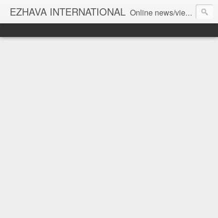
EZHAVA INTERNATIONAL
Online news/views JOURNAL... Connecting the community worldwide Editorial Director: Prem Chandran