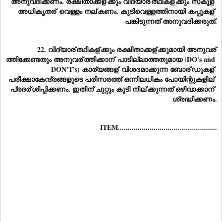
അനുവദിക്കണം. രക്ഷിതാക്കള്
ക്കും വിദ്യാര്
ത്ഥികള്
ക്കും സ്‌കൂള്
അധികൃതര്
 വെള്ളം നല്
കണം. കുടിവെള്ളത്തിനായി കപ്പുകള്
പങ്കിടുന്നത് അനുവദിക്കരുത്.
22. വിദ്യാര്
ത്ഥികള്
ക്കും രക്ഷിതാക്കള്
ക്കുമായി അനുവര്
ത്തിക്കേണ്ടതും അനുവര്
ത്തിക്കാന്
 പാടില്ലാത്തതുമായ (DO's and 
DON'T's) കാര്യങ്ങള്
 വിശദമാക്കുന്ന ബോര്
ഡുകള്
പരീക്ഷാകേന്ദ്രങ്ങളുടെ പരിസരത്ത് ഒന്നിലധികം പോയിന്റുകളില്
പ്രദര്
ശിപ്പിക്കണം. ഇതിന് ചുറ്റും കൂടി നില്
ക്കുന്നത് ഒഴിവാക്കാന്
ശ്രദ്ധിക്കണം.
ITEM..................................................