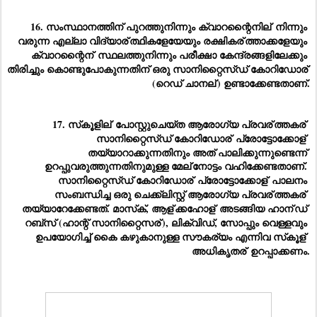
16. സംസ്ഥാനത്തിന് പുറത്തുനിന്നും ക്വാറന്റൈനില്
 നിന്നും 
വരുന്ന എല്ലാ വിദ്യാര്
ത്ഥികളേയേയും രക്ഷികര്
ത്താക്കളേയും 
ക്വാറന്റൈന്
 സ്ഥലത്തുനിന്നും പരീക്ഷാ കേന്ദ്രങ്ങളിലേക്കും 
തിരിച്ചും കൊണ്ടുപോകുന്നതിന് ഒരു സാനിറ്റൈസ്ഡ് കോറിഡോര്
(റെഡ് ചാനല്
) ഉണ്ടാക്കേണ്ടതാണ്.
17. സ്‌കൂളില്
 പോസ്റ്റുചെയ്ത ആരോഗ്യ പ്രവര്
ത്തകര്
സാനിറ്റൈസ്ഡ് കോറിഡോര്
 പ്രോട്ടോക്കോള്
തയ്യാറാക്കുന്നതിനും അത് പാലിക്കുന്നുണ്ടെന്ന് 
ഉറപ്പുവരുത്തുന്നതിനുമുള്ള മേല്
നോട്ടം വഹിക്കേണ്ടതാണ്. 
സാനിറ്റൈസ്ഡ് കോറിഡോര്
 പ്രോട്ടോക്കോള്
 പാലനം 
സംബന്ധിച്ച ഒരു ചെക്ക്‌ലിസ്റ്റ് ആരോഗ്യ പ്രവര്
ത്തകര്
തയ്യാറേക്കേണ്ടത്. മാസ്‌ക്, ആള്
ക്കഹോള്
 അടങ്ങിയ ഹാന്
ഡ് 
റബ്‌സ് (ഹാന്റ് സാനിറ്റൈസര്
), ലിക്വിഡ്, സോപ്പും വെള്ളവും 
ഉപയോഗിച്ച് കൈ കഴുകാനുള്ള സൗകര്യം എന്നിവ സ്‌കൂള്
അധികൃതര്
 ഉറപ്പാക്കണം.