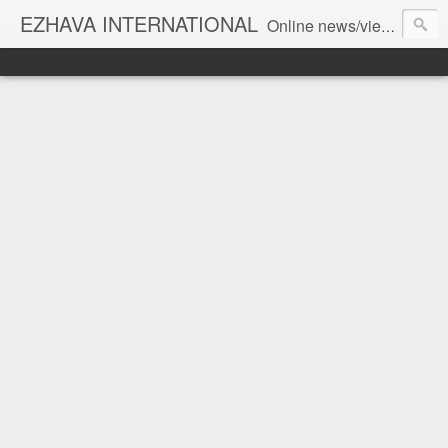
EZHAVA INTERNATIONAL
Online news/views JOURNAL... Connecting the community worldwide Editorial Director: Prem Chandran