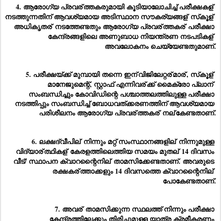
4. ആരോഗ്യ പ്രവര്
ത്തകരുമായി കൂടിയാലോചിച്ച് പരീക്ഷകള്
നടത്തുന്നതിന് ആവശ്യമായ അടിസ്ഥാന സൗകര്യങ്ങള്
 സ്‌കൂള്
അധികൃതര്
 നടത്തേണ്ടതും ആരോഗ്യ പ്രവര്
ത്തകര്
 പരീക്ഷാ 
കേന്ദ്രങ്ങളിലെ അണുബാധ നിയന്ത്രണ നടപടികള്
അവലോകനം ചെയ്യേണ്ടതുമാണ്.
5. പരീക്ഷയ്ക്ക് മുമ്പായി തന്നെ ഇന്
വിജിലേറ്റര്
മാര്
, സ്‌കൂള്
മാനേജുമെന്റ്, സ്റ്റാഫ് എന്നിവര്
ക്ക് മൈക്രോ പ്ലാന്
സംബന്ധിച്ചും കോവിഡിന്റെ പശ്ചാത്തലത്തിലുള്ള പരീക്ഷാ 
നടത്തിപ്പും സംബന്ധിച്ച് ബോധവത്ക്കരണത്തിന് ആവശ്യമായ 
പരിശീലനം ആരോഗ്യ പ്രവര്
ത്തകര്
 നല്
കേണ്ടതാണ്.
6. ലക്ഷദ്വീപില്
 നിന്നും മറ്റ് സംസ്ഥാനങ്ങളില്
 നിന്നുമുള്ള 
വിദ്യാര്
ത്ഥികള്
 കേരളത്തിലെത്തിയ സമയം മുതല്
 14 ദിവസം 
വീട്/ സ്ഥാപന ക്വാറന്റൈനില്
 താമസിക്കേണ്ടതാണ്. അവരുടെ 
രക്ഷകര്
ത്താക്കളും 14 ദിവസത്തെ ക്വാറന്റൈനില്
പോകേണ്ടതാണ്.
7. അവര്
 താമസിക്കുന്ന സ്ഥലത്ത് നിന്നും പരീക്ഷാ 
കേന്ദ്രത്തിലേക്കും തിരിച്ചുമുള്ള യാത്ര ക്രമീകരണം 