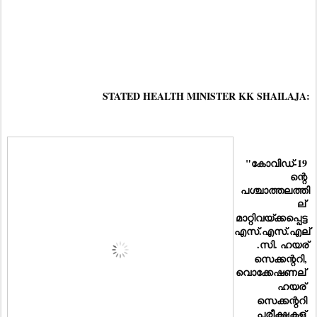
STATED HEALTH MINISTER KK SHAILAJA:
"കോവിഡ്-19 
ന്റെ 
പശ്ചാത്തലത്തി
ല്
മാറ്റിവയ്ക്കപ്പെട്ട 
എസ്.എസ്.എല്
.സി. ഹയര്
സെക്കന്ററി, 
വൊക്കേഷണല്
ഹയര്
സെക്കന്ററി 
പരീക്ഷകള്