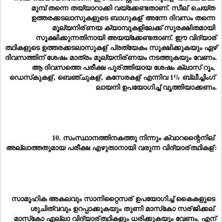
മുമ്പ് തന്നെ തയ്യാറാക്കി വയ്‌ക്കേണ്ടതാണ്. സീല്
 ചെയ്ത 
ഉത്തരക്കടലാസുകളുടെ ബാഗുകള്
 അന്നേ ദിവസം തന്നെ 
മൂല്യനിര്
ണയ ക്യാമ്പുകളിലേക്ക് സുരക്ഷിതമായി 
സൂക്ഷിക്കുന്നതിനായി അയയ്‌ക്കേണ്ടതാണ്. ഈ വിദ്യാര്
ത്ഥികളുടെ ഉത്തരക്കടലാസുകള്
 പ്രത്യേകം സൂക്ഷിക്കുകയും ഏഴ് 
ദിവസത്തിന് ശേഷം മാത്രം മൂല്യനിര്
ണയം നടത്തുകയും വേണം. 
ആ ദിവസത്തെ പരീക്ഷ പൂര്
ത്തിയായ ശേഷം ക്ലാസ് റൂം, 
ഡെസ്‌കുകള്
, ബെഞ്ചുകള്
, കസേരകള്
 എന്നിവ 1% ബ്ലീച്ചിംഗ് 
ലായനി ഉപയോഗിച്ച് വൃത്തിയാക്കണം.
10. സംസ്ഥാനത്തിനകത്തു നിന്നും ക്വാറന്റൈനില്
അല്ലാത്തതുമായ പരീക്ഷ എഴുതാനായി വരുന്ന വിദ്യാര്
ത്ഥികള്
:
സാമൂഹിക അകലവും സാനിറ്റൈസര്
 ഉപയോഗിച്ച് കൈകളുടെ 
ശുചിത്വവും ഉറപ്പാക്കുകയും തുണി മാസ്‌കോ സര്
ജിക്കല്
മാസ്‌കോ എല്ലാ വിദ്യാര്
ത്ഥികളും ധരിക്കുകയും വേണം. എന്