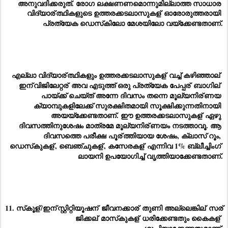
അനുവദിക്കരുത്. രോഗ ലക്ഷണണമൊന്നുമില്ലാത്ത സാധാര 
വിദ്യാര്
ത്ഥികളുടെ ഉത്തരക്കടലാസുകള്
 ഓരോരുത്തരായി 
പ്രത്യേക ഡെസ്‌കിലോ മേശയിലോ വയ്‌ക്കേണ്ടതാണ്.
എല്ലാ വിദ്യാര്
ത്ഥികളും ഉത്തരക്കടലാസുകള്
 വച്ച് കഴിഞ്ഞാല്
ഇന്
വിജിലേറ്റര്
 അവ എടുത്ത് ഒരു പ്രത്യേക പേപ്പര്
 ബാഗില്
പായ്ക്ക് ചെയ്ത് അന്നേ ദിവസം തന്നെ മൂല്യനിര്
ണയ 
ക്യാമ്പുകളിലേക്ക് സുരക്ഷിതമായി സൂക്ഷിക്കുന്നതിനായി 
അയയ്‌ക്കേണ്ടതാണ്. ഈ ഉത്തരക്കടലാസുകള്
 ഏഴു 
ദിവസത്തിനുശേഷം മാത്രമേ മൂല്യനിര്
ണയം നടത്താവൂ. ആ 
ദിവസത്തെ പരീക്ഷ പൂര്
ത്തിയായ ശേഷം, ക്ലാസ് റൂം, 
ഡെസ്‌കുകള്
, ബെഞ്ചുകള്
, കസേരകള്
 എന്നിവ 1% ബ്ലീച്ചിംഗ് 
ലായനി ഉപയോഗിച്ച് വൃത്തിയാക്കേണ്ടതാണ്.
11. സ്‌കൂള്
/ഇന്
സ്റ്റിറ്റിയൂഷന്
 ജീവനക്കാര്
 തുണി അല്ലെങ്കില്
 സര്
ജിക്കല്
 മാസ്‌കുകള്
 ധരിക്കേണ്ടതും കൈകള്