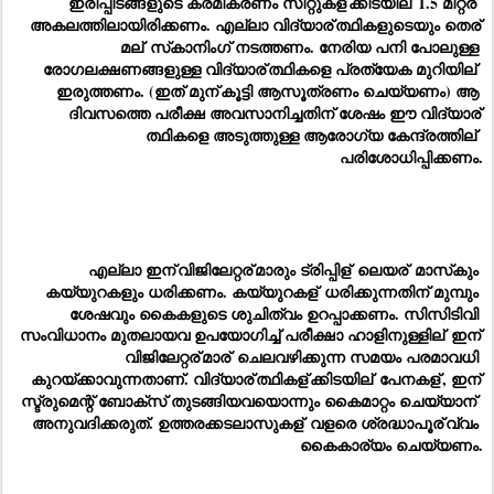
ഇരിപ്പിടങ്ങളുടെ ക്രമീകരണം സീറ്റുകള്
ക്കിടയില്
 1.5 മീറ്റര്
അകലത്തിലായിരിക്കണം. എല്ലാ വിദ്യാര്
ത്ഥികളുടെയും തെര്
മല്
 സ്‌കാനിംഗ് നടത്തണം. നേരിയ പനി പോലുള്ള 
രോഗലക്ഷണങ്ങളുള്ള വിദ്യാര്
ത്ഥികളെ പ്രത്യേക മുറിയില്
ഇരുത്തണം. (ഇത് മുന്
കൂട്ടി ആസൂത്രണം ചെയ്യണം) ആ 
ദിവസത്തെ പരീക്ഷ അവസാനിച്ചതിന് ശേഷം ഈ വിദ്യാര്
ത്ഥികളെ അടുത്തുള്ള ആരോഗ്യ കേന്ദ്രത്തില്
പരിശോധിപ്പിക്കണം.
എല്ലാ ഇന്
വിജിലേറ്റര്
മാരും ട്രിപ്പിള്
 ലെയര്
 മാസ്‌കും 
കയ്യുറകളും ധരിക്കണം. കയ്യുറകള്
 ധരിക്കുന്നതിന് മുമ്പും 
ശേഷവും കൈകളുടെ ശുചിത്വം ഉറപ്പാക്കണം. സിസിടിവി 
സംവിധാനം മുതലായവ ഉപയോഗിച്ച് പരീക്ഷാ ഹാളിനുള്ളില്
 ഇന്
വിജിലേറ്റര്
മാര്
 ചെലവഴിക്കുന്ന സമയം പരമാവധി 
കുറയ്ക്കാവുന്നതാണ്. വിദ്യാര്
ത്ഥികള്
ക്കിടയില്
 പേനകള്
, ഇന്
സ്ട്രുമെന്റ് ബോക്‌സ് തുടങ്ങിയവയൊന്നും കൈമാറ്റം ചെയ്യാന്
അനുവദിക്കരുത്. ഉത്തരക്കടലാസുകള്
 വളരെ ശ്രദ്ധാപൂര്
വ്വം 
കൈകാര്യം ചെയ്യണം.