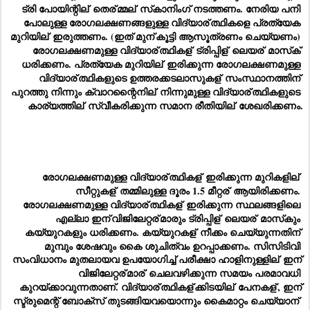
ട്രി പോയിന്റില്
 തെര്
മ്മല്
 സ്‌കാനിംഗ് നടത്തണം. നേരിയ പനി 
പോലുള്ള രോഗലക്ഷണങ്ങളുള്ള വിദ്യാര്
ത്ഥികളെ പ്രത്യേക 
മുറിയില്
 ഇരുത്തണം. (ഇത് മുന്
കൂട്ടി ആസൂത്രണം ചെയ്യണം) 
രോഗലക്ഷണമുള്ള വിദ്യാര്
ത്ഥികള്
 ട്രിപ്പിള്
 ലെയര്
 മാസ്‌ക് 
ധരിക്കണം. പ്രത്യേക മുറിയില്
 ഇരിക്കുന്ന രോഗലക്ഷണമുള്ള 
വിദ്യാര്
ത്ഥികളുടെ ഉത്തരക്കടലാസുകള്
 സംസ്ഥാനത്തിന് 
പുറത്തു നിന്നും ക്വാറന്റൈനില്
 നിന്നുമുള്ള വിദ്യാര്
ത്ഥികളുടെ 
കാര്യത്തില്
 സ്വീകരിക്കുന്ന സമാന രീതിയില്
 ശേഖരിക്കണം.
രോഗലക്ഷണമുള്ള വിദ്യാര്
ത്ഥികള്
 ഇരിക്കുന്ന മുറികളില്
സീറ്റുകള്
 തമ്മിലുള്ള ദൂരം 1.5 മീറ്റര്
 ആയിരിക്കണം. 
രോഗലക്ഷണമുള്ള വിദ്യാര്
ത്ഥികള്
 ഇരിക്കുന്ന സ്ഥലങ്ങളിലെ 
എല്ലാ ഇന്
വിജിലേറ്റര്
മാരും ട്രിപ്പിള്
 ലെയര്
 മാസ്‌കും 
കയ്യുറകളും ധരിക്കണം. കയ്യുറകള്
 നീക്കം ചെയ്യുന്നതിന് 
മുമ്പും ശേഷവും കൈ ശുചിത്വം ഉറപ്പാക്കണം. സിസിടിവി 
സംവിധാനം മുതലായവ ഉപയോഗിച്ച് പരീക്ഷാ ഹാളിനുള്ളില്
 ഇന്
വിജിലേറ്റര്
മാര്
 ചെലവഴിക്കുന്ന സമയം പരമാവധി 
കുറയ്ക്കാവുന്നതാണ്. വിദ്യാര്
ത്ഥികള്
ക്കിടയില്
 പേനകള്
, ഇന്
സ്ട്രുമെന്റ് ബോക്‌സ് തുടങ്ങിയവയൊന്നും കൈമാറ്റം ചെയ്യാന്