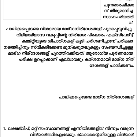
പുനരാരംഭിക്കാ
ന്
 തീരുമാനിച്ച 
സാഹചര്യത്തി
ല്
പാലിക്കപ്പെടേണ്ട വിശദമായ മാര്
ഗനിര്
ദേശങ്ങള്
 പുറപ്പെടുവിച്ചു. 
വിദ്യാഭ്യാസ വകുപ്പിന്റെ നിര്
ദേശ പ്രകാരം എക്‌സ്‌പേര്
ട്ട് 
കമ്മിറ്റിയുടെ ശിപാര്
ശകള്
 കൂടി പരിഗണിച്ചാണ് പരീക്ഷാ 
നടത്തിപ്പിനും സ്വീകരിക്കേണ്ട മുന്
കരുതലുകളും സംബന്ധിച്ചുള്ള 
മാര്
ഗ നിര്
ദേശങ്ങള്
 പുറത്തിറക്കിയത്. ആരോഗ്യ പൂര്
ണമായ 
പരീക്ഷ ഉറപ്പാക്കാന്
 എല്ലാവരും കര്
ശനമായി മാര്
ഗ നിര്
ദേശങ്ങള്
 പാലിക്കണം.
പാലിക്കപ്പെടേണ്ട മാര്
ഗ നിര്
ദേശങ്ങള്
1. ലക്ഷദ്വീപ്, മറ്റ് സംസ്ഥാനങ്ങള്
 എന്നിവിടങ്ങളില്
 നിന്നും വരുന്ന 
വിദ്യാര്
ത്ഥികളുടേയും ക്വാറന്റൈനിലുള്ള വിദ്യാര്