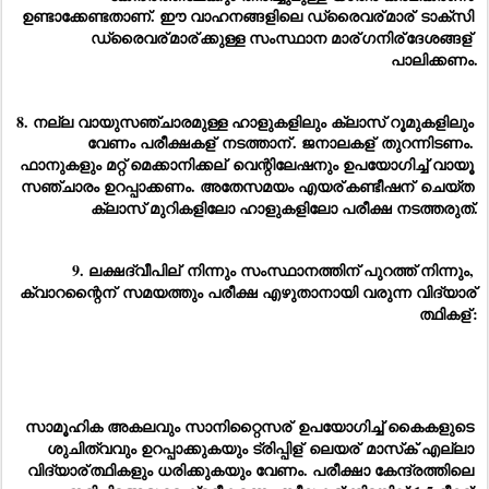
ഉണ്ടാക്കേണ്ടതാണ്. ഈ വാഹനങ്ങളിലെ ഡ്രൈവര്
മാര്
 ടാക്‌സി 
ഡ്രൈവര്
മാര്
ക്കുള്ള സംസ്ഥാന മാര്
ഗനിര്
ദേശങ്ങള്
പാലിക്കണം.
8. നല്ല വായുസഞ്ചാരമുള്ള ഹാളുകളിലും ക്ലാസ് റൂമുകളിലും 
വേണം പരീക്ഷകള്
 നടത്താന്
. ജനാലകള്
 തുറന്നിടണം. 
ഫാനുകളും മറ്റ് മെക്കാനിക്കല്
 വെന്റിലേഷനും ഉപയോഗിച്ച് വായൂ 
സഞ്ചാരം ഉറപ്പാക്കണം. അതേസമയം എയര്
കണ്ടീഷന്
 ചെയ്ത 
ക്ലാസ് മുറികളിലോ ഹാളുകളിലോ പരീക്ഷ നടത്തരുത്.
9. ലക്ഷദ്വീപില്
 നിന്നും സംസ്ഥാനത്തിന് പുറത്ത് നിന്നും, 
ക്വാറന്റൈന്
 സമയത്തും പരീക്ഷ എഴുതാനായി വരുന്ന വിദ്യാര്
ത്ഥികള്
:
സാമൂഹിക അകലവും സാനിറ്റൈസര്
 ഉപയോഗിച്ച് കൈകളുടെ 
ശുചിത്വവും ഉറപ്പാക്കുകയും ട്രിപ്പിള്
 ലെയര്
 മാസ്‌ക് എല്ലാ 
വിദ്യാര്
ത്ഥികളും ധരിക്കുകയും വേണം. പരീക്ഷാ കേന്ദ്രത്തിലെ 