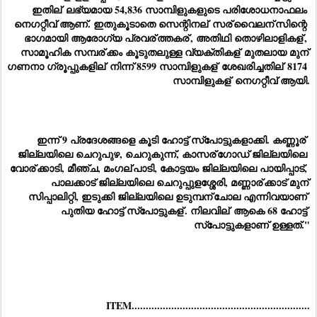
ഇതില്
 ലഭ്യമായ 54,836 സാമ്പിളുകളുടെ പരിശോധനാഫലം 
നെഗറ്റീവ് ആണ്. ഇതുകൂടാതെ സെന്റിനല്
 സര്
വൈലന്
സിന്റെ 
ഭാഗമായി ആരോഗ്യ പ്രവര്
ത്തകര്
, അതിഥി തൊഴിലാളികള്
, 
സാമൂഹിക സമ്പര്
ക്കം കൂടുതലുള്ള വ്യക്തികള്
 മുതലായ മുന്
ഗണനാ ഗ്രൂപ്പുകളില്
 നിന്ന് 8599 സാമ്പിളുകള്
 ശേഖരിച്ചതില്
 8174 
സാമ്പിളുകള്
 നെഗറ്റീവ് ആയി.
ഇന്ന് 9 പ്രദേശങ്ങളെ കൂടി ഹോട്ട് സ്‌പോട്ടുകളാക്കി. കണ്ണൂര്
ജില്ലയിലെ ചെറുപുഴ, ചെറുകുന്ന്, കാസര്
ഗോഡ് ജില്ലയിലെ 
വോര്
ക്കാടി, മീഞ്ച, മംഗല്
പാടി, കോട്ടയം ജില്ലയിലെ പായിപ്പാട്, 
പാലക്കാട് ജില്ലയിലെ ചെറുപ്പുളശ്ശേരി, മണ്ണാര്
ക്കാട് മുന്
സിപ്പാലിറ്റി, ഇടുക്കി ജില്ലയിലെ ഉടുമ്പന്
ചോല എന്നിവയാണ് 
പുതിയ ഹോട്ട് സ്‌പോട്ടുകള്
. നിലവില്
 ആകെ 68 ഹോട്ട് 
സ്‌പോട്ടുകളാണ് ഉള്ളത്."
ITEM...............................................................