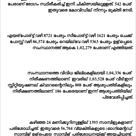
പേരാണ് രോഗം സ്ഥിരീകരിച്ച് ഇനി ചികിത്സയിലുള്ളത്. 542 പേര്
ഇതുവരെ കോവിഡില്
 നിന്നും മുക്തി നേടി.
എയര്
പോര്
ട്ട് വഴി 8721 പേരും സീപോര്
ട്ട് വഴി 1621 പേരും ചെക്ക് 
പോസ്റ്റ് വഴി 86,574 പേരും റെയില്
വേ വഴി 5363 പേരും ഉള്
പ്പെടെ 
സംസ്ഥാനത്ത് ആകെ 1,02,279 പേരാണ് എത്തിയത്.
സംസ്ഥാനത്തെ വിവിധ ജില്ലകളിലായി 1,04,336 പേര്
നിരീക്ഷണത്തിലാണ്. ഇവരില്
 1,03,528 പേര്
 വീട്/ഇന്
സ്റ്റിറ്റിയൂഷണല്
 ക്വാറന്റൈനിലും 808 പേര്
 ആശുപത്രികളിലും 
നിരീക്ഷണത്തിലാണ്. 186 പേരെയാണ് ഇന്ന് ആശുപത്രിയില്
പ്രവേശിപ്പിച്ചത്.
കഴിഞ്ഞ 24 മണിക്കൂറിനുള്ളില്
 1393 സാമ്പിളുകളാണ് 
പരിശോധിച്ചത്. ഇതുവരെ 56,704 വ്യക്തികളുടെ (ഓഗ്‌മെന്റഡ് 
സാമ്പിള്
 ഉള്
പ്പെടെ) സാമ്പിള്
 പരിശോധനയ്ക്ക് അയച്ചിട്ടുണ്ട്. 