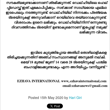
സൗകര്യമുണ്ടാക്കാനാണ് ശ്രമിക്കുന്നത്. ഡെല്
ഹിയിലെ ഹെല്
പ്പ്ഡെസ്ക്ക് ഇത് ഏകോപിപ്പിക്കും. സര്
ക്കാര്
 സാധ്യമായ എല്ലാ 
ഇടപെടലും നടത്തുന്നുണ്ട്. ഡെല്
ഹിയില്
 നിന്നടക്കം പ്രത്യേക 
ട്രെയിനുകള്
 അനുവദിക്കാന്
 റെയില്
വെ തയ്യാറാകുന്നുണ്ട്. 
വിശദാംശം ഉടനെ ലഭിക്കും. ഡെല്
ഹിയില്
നിന്ന് ഒന്നുരണ്ടു 
ദിവസത്തിനകം ട്രെയിന്
 ഉണ്ടാകുമെന്നാണ് ഇപ്പോള്
 നമുക്ക് 
ലഭിക്കുന്ന വിവരം.
ഇവിടെ കുടുങ്ങിപ്പോയ അതിഥി തൊഴിലാളികളെ 
തിരിച്ചയക്കുന്നതിന് അഞ്ച് സംസ്ഥാനങ്ങള്
 അനുമതി നല്
കി.  
മെയ് 18 മുതല്
 ജൂണ്
 14 വരെ 28 ട്രെയിനുകള്
 പശ്ചിമ 
ബംഗാളിലേക്കുണ്ടാകും എന്ന അറിയിപ്പും വന്നിട്ടുണ്ട്."
EZHAVA INTERNATIONAL www,.ezhavainternaitonal,com 
email:ezhavanews@gmail.com
Posted
15th May 2020
by
Hari Giri