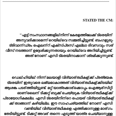
.......................................................................................................
STATED THE CM:
"എട്ട് സംസ്ഥാനങ്ങളില്
നിന്ന് കേരളത്തിലേക്ക് ട്രെയിന്
അനുവദിക്കാമെന്ന് റെയില്
വെ സമ്മതിച്ചിട്ടുണ്ട്. ബംഗളൂരു-
ട്രിവാന്
ഡ്രം ഐലന്
റ് എക്സ്പ്രസ് എല്ലാ ദിവസവും സര്
വീസ് നടത്താന്
 ഉദ്ദേശിക്കുന്നതായും റെയില്
വെ അറിയിച്ചിട്ടുണ്ട്. 
അത് നോണ്
 എസി ട്രെയിനാക്കാന്
 ശ്രമിക്കുന്നുണ്ട്.
ഡെല്
ഹിയില്
 നിന്ന് മലയാളി വിദ്യാര്
ത്ഥികള്
ക്ക് പ്രത്യേക 
ട്രെയിന്
 ഇതുവരെ ലഭ്യമാകാത്തത് വിദ്യാര്
ത്ഥികള്
ക്കിടയില്
ആശങ്ക പടര്
ത്തിയിട്ടുണ്ട്. മറ്റ് യാത്രക്കാര്
ക്കൊപ്പം ഐആര്
സിറ്റി 
ഓണ്
ലൈന്
 ടിക്കറ്റ് ബുക്ക് ചെയ്യുക വിദ്യാര്
ത്ഥികള്
ക്ക് 
പ്രായോഗികമല്ല. എസി ട്രെയിനിന്
റെ ഫെയര്
 വിദ്യാര്
ത്ഥികള്
ക്ക് താങ്ങാന്
 കഴിയില്ല. ഈ സാഹചര്യത്തില്
 നോണ്
 എസി 
വണ്ടിയില്
 വിദ്യാര്
ത്ഥികളെ എത്തിക്കാനുള്ള മാര്
ഗം 
തേടിയിട്ടുണ്ട്. ടിക്കറ്റ് അവര്
 തന്നെ എടുത്ത് യാത്ര ചെയ്യാനുള്ള 