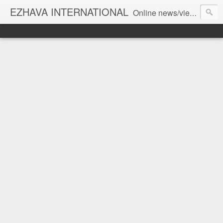
EZHAVA INTERNATIONAL
Online news/views JOURNAL... Connecting the community worldwide Editorial Director: Prem Chandran