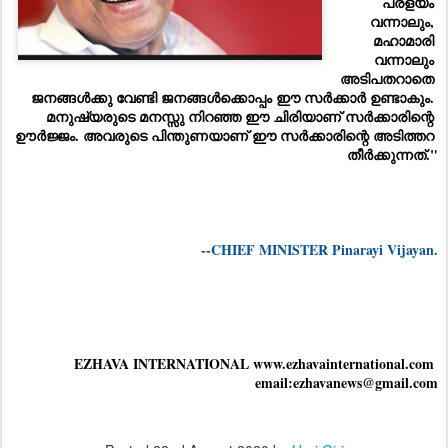
പ്രളയം 
വന്നാലും, 
മഹാമാരി 
വന്നാലും 
അടിപതറാതെ 
ജനങ്ങൾക്കു വേണ്ടി ജനങ്ങൾക്കൊപ്പം ഈ സർക്കാർ ഉണ്ടാകും. 
മനുഷ്യരുടെ മനസ്സു നിറഞ്ഞ ഈ ചിരിയാണ് സർക്കാരിന്റെ 
ഊർജ്ജം. അവരുടെ പിന്തുണയാണ് ഈ സർക്കാരിന്റെ അടിത്തറ 
തീർക്കുന്നത്."
--
CHIEF MINISTER Pinarayi Vijayan.
EZHAVA INTERNATIONAL www.ezhavainternational.com 
email:ezhavanews@gmail.com