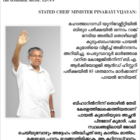
STATED CHEIF MINISTER PINARAYI VIJAYAN:
മഹാത്മാഗാന്ധി യൂനിവേഴ്സിറ്റിയിൽ
ബിരുദ പരീക്ഷയിൽ ഒന്നാം റാങ്ക്
നേടിയ അതിഥി തൊഴിലാളി
കുടുംബാംഗമായ പായൽ
കുമാരിയെ വിളിച്ച് അഭിനന്ദനം
അറിയിച്ചു. പെരുമ്പാവൂർ മാർത്തോമ
വനിത കോളേജിൽനിന്ന് ബി.എ.
ആർക്കിയോളജി ആൻഡ് ഹിസ്റ്ററി
പരീക്ഷയിൽ 85 ശതമാനം മാർക്കാണ്
പായൽ നേടിയത്.
ബിഹാറിൽനിന്ന് തൊഴിൽ തേടി 
കേരളത്തിലേക്കെത്തിയതാണ് 
പായൽ കുമാരിയുടെ അച്ഛൻ 
പ്രമോദ് കുമാർ. പല 
സ്ഥലങ്ങളിലായി ജോലി 
ചെയ്യുമ്പോഴും അദ്ദേഹം ശ്രദ്ധിച്ചത് ഒരു കാര്യം മാത്രം; 
മക്കളുടെ പഠനം മുടങ്ങാതിരിക്കുക. ആ കഠിനാധ്വാനം 