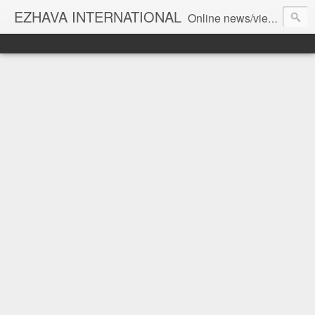
EZHAVA INTERNATIONAL
Online news/views JOURNAL... Connecting the community worldwide Editorial Director: Prem Chandran