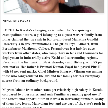
NEWS MG PAYAL
KOCHI: In Kerala’s changing social mileu that’s acquiring a
cosmopolitan nature, a girl belonging to a guest worker family from
Bihar claimed the top rank in Kottayam-based Mahatma Gandhi
University’s Degree examinations. The girl is Payal Kumari, from
Perumbavur Marthoma College. Perumbavur is a hub for guest
workers from other states, who camp there in tens and thousands for
deployment in industrially active Kochi and surrounding regions.
Payal won the first rank in BA Archaeology and History, with 85 per
cent marks. Her father is Promod Kumar. Payal had passed Plus II
with 95 per cent marks. Chief Minister Pinarayi Vijayan was among
those who congratulated the girl and her family for this exemplary
success from an ordinary background.
Migrant labour from other states get relatively high salary in Kerala,
compared to other states, and such families are making good use of
the educational opportunities in Kerala in increasing numbers. Many
of them have learnt Malayalam too, and are part of the state's push in
the economic sector. EI-NN