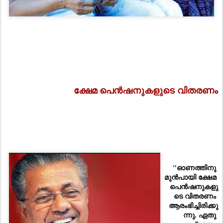
ക്ഷേമ പെൻഷനുകളുടെ വിതരണം
"ഓണത്തിനു 
മുൻപായി ക്ഷേമ 
പെൻഷനുകളു
ടെ വിതരണം 
ആരംഭിച്ചിരിക്കു
ന്നു. ഏതു 