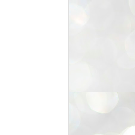
25
Cockroaches
prove their worth
NEW DELHI: Education Minister
Dharmendra Pradhan bowed out
of office on Saturday, with the
Modi government being unable to
withstand the huge pressure piled
on it by the rising tide of a youth
movement, with a 30-year-old
Boston-based PG student, Abhijit
Dipke, at the head of it.
Pradhan resigned this afternoon
after the day wore on with a strong
demand from the Leader of
Opposition, Rahul Gandhi asking
Modi to heed the calls of the
youth-student protesters.