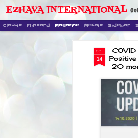
EZHAVA INTERNATIONAL
Onl
Classic
Flipcard
Magazine
Mosaic
Sidebar
COVID 
OCT
Positive
14
20 more