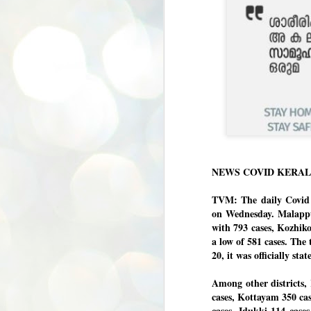
NEWS COVID KERA
TVM: The daily Covid 
on Wednesday. Malappur
with 793 cases, Kozhik
a low of 581 cases. The 
20, it was officially stat
Among other districts,
cases, Kottayam 350 ca
BYPOLLS: Modi,
AUG
cases, Idukki 114 case