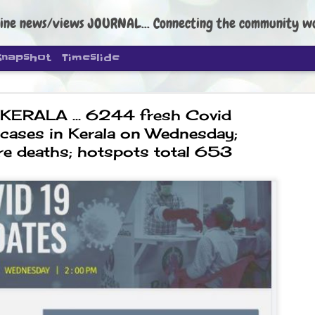
ine news/views JOURNAL... Connecting the community worldwide Edi
Snapshot
Timeslide
KERALA ... 6244 fresh Covid
 cases in Kerala on Wednesday;
 deaths; hotspots total 653
DIPKE: C
AUG
4
regroup, 
moveme
NEWS CJP DIPKE
NEW DELHI: Cockroach Janta
the group’s immediate priori
following the student-led pr
politics as of now.