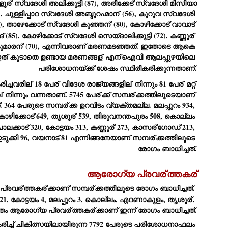
ളൂര്
 സ്വദേശി അലിക്കുട്ടി (87), അരീക്കേട് സ്വദേശി മിസിയാ 
emed lost, they came. Young roaches riding in on the rain. The
 ചുള്ളിപ്പാറ സ്വദേശി അബ്ദുറഹ്മാന്
 (56), കുറുവ സ്വദേശി 
ogeny of the unholy union between a judge and a joke.
9), താഴേക്കോട് സ്വദേശി കുഞ്ഞന്
 (80), കോഴിക്കോട് വാവാട് 
 all know the story, but here it is, for the record.
 (85), കോഴിക്കോട് സ്വദേശി സെയ്ദാലിക്കുട്ടി (72), കണ്ണൂര്
ുമാരന്
 (70), എന്നിവരാണ് മരണമടഞ്ഞത്. ഇതോടെ ആകെ 
ത് കൂടാതെ ഉണ്ടായ മരണങ്ങള്
 എന്
ഐവി ആലപ്പുഴയിലെ 
പരിശോധനയ്ക്ക് ശേഷം സ്ഥിരീകരിക്കുന്നതാണ്.
ിച്ചവരില്
 18 പേര്
 വിദേശ രാജ്യങ്ങളില്
 നിന്നും 81 പേര്
 മറ്റ് 
STUDENT protests against Modi
UL
്
 നിന്നും വന്നതാണ്. 5745 പേര്
ക്ക് സമ്പര്
ക്കത്തിലൂടെയാണ് 
2
government intensify in DELHI
 364 പേരുടെ സമ്പര്
ക്ക ഉറവിടം വ്യക്തമല്ല. മലപ്പുറം 934, 
EWS STUDENTS CJP
ഴിക്കോട് 649, തൃശൂര്
 539, തിരുവനന്തപുരം 508, കൊല്ലം 
W DELHI: Some 16 Metro Stations were closed on Wednesday as
ാലക്കാട് 320, കോട്ടയം 313, കണ്ണൂര്
 273, കാസര്
ഗോഡ് 213, 
udents seeking the resignation of Education Minister Dharmemdra
ഇടുക്കി 96, വയനാട് 81 എന്നിങ്ങനേയാണ് സമ്പര്
ക്കത്തിലൂടെ 
adhan intensified their protests under the banner of the newly formed
ckroach Janata Party in the national capital and elsewhere.
രോഗം ബാധിച്ചത്.
e shutdown of the local rail system was aimed at preventing
nvergence of the youths and students in the agitation’s hotspot at
ആരോഗ്യ പ്രവര്
ത്തകര്
ntar Mantar in New Delhi, close to which the Parliament is in session.
്രവര്
ത്തകര്
ക്കാണ് സമ്പര്
ക്കത്തിലൂടെ രോഗം ബാധിച്ചത്. 
21, കോട്ടയം 4, മലപ്പുറം 3, കൊല്ലം, എറണാകുളം, തൃശൂര്
, 
VS-ന്റെ പേരിൽ പഠന ഗവേഷണ ക്യാമ്പസ്'
UL
വീതം ആരോഗ്യ പ്രവര്
ത്തകര്
ക്കാണ് ഇന്ന് രോഗം ബാധിച്ചത്.
1
വേണം: വി എ അരുൺ
രിച്ച് ചികിത്സയിലായിരുന്ന 7792 പേരുടെ പരിശോധനാഫലം 
y വി എ അരുൺ കുമാർ