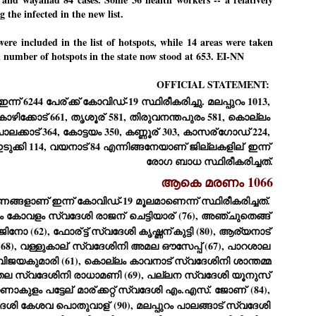
27
26
COCKROACHES
DIPKE?
g the infected in the new list.
COMMENT/ Prem Chandran
NEWS DIPKE
ere included in the list of hotspots, while 14 areas were taken
As the adage goes, failure is an
NEW DELHI: A deft harnessing of
tal number of hotspots in the state now stood at 653. EI-NN
orphan while success has many
youth power by a young activist
fathers. So with the just-
saw the government humbled on
concluded Cockroach Janata
Saturday in a reassertion
OFFICIAL STATEMENT:
Party (CJP) offensive in the
of people's might. At the centre of
ന്ന് 6244 പേര്
ക്ക് കോവിഡ്-19 സ്ഥിരീകരിച്ചു. മലപ്പുറം 1013, 
national capital demanding the
it was a young social activist
resignation of education minister
student.
ഴിക്കോട് 661, തൃശൂര്
 581, തിരുവനന്തപുരം 581, കൊല്ലം 
പാറ്റകൾ ...ബേബി എന്ന വളരാത്ത ബേബി
UL
Dharmendra Pradhan. Within hours
5
ാലക്കാട് 364, കോട്ടയം 350, കണ്ണൂര്
 303, കാസര്
ഗോഡ് 224, 
by പ്രേം ചന്ദ്രൻ
after Pradhan quit, voices are
Abhijeet Dipke, who launched the
springing up claiming “credit” for
Cockroach Janata Party on May
 ഇടുക്കി 114, വയനാട് 84 എന്നിങ്ങനേയാണ് ജില്ലകളില്
 ഇന്ന് 
ലസ്ഥാനം വീണ്ടും ഇളകി മറിയുമ്പോൾ ഇടതു പക്ഷം എന്ന
"us" having made a success out
16, 2026, while as a PG student in
രോഗ ബാധ സ്ഥിരീകരിച്ചത്.
of this lightning strike on the
Public Relations in Boston, US,
ിലപാടില്ലാ പക്ഷം. അല്പം താമസിച്ചാണെങ്കിലും രാഹുൽ
Narendra Modi dispensation.
hails from Aurangabad,
ാന്ധിയും കോൺഗ്രസ്സും വീറോടെ രംഗത്തിറങ്ങിയപ്പോഴും
ആകെ മരണം 1066
Maharashtra.
േബിയും കൂട്ടരും ആലോചനയുടെ അനങ്ങാപ്പാറയിൽ... കർമ്മ
ങ്ങളാണ് ഇന്ന് കോവിഡ്-19 മൂലമാണെന്ന് സ്ഥിരീകരിച്ചത്. 
േഷി നഷ്ടപ്പെട്ട ഇസം.
Dipke, 30, did his graduation from
ം കോവളം സ്വദേശി രാജന്
 ചെട്ടിയാര്
 (76), അഞ്ചുതെങ്ങ് 
Tilak Maharashtra Vidyapeeth in
േജ്രിവാൾ രംഗത്തു വന്നപ്പോൾ അയ്യേ ഇവനോ എന്നു ചോദിച്ച
Pune in Jounalism in 2021.
ജിനോ (62), ഫോര്
ട്ട് സ്വദേശി കൃഷ്ണന്
കുട്ടി (80), ആര്യനാട് 
ദ്ധിയില്ലാത്ത JNU ബുദ്ധി രാക്ഷസന്മാർ....
8), വള്ളുകാല്
 സ്വദേശിനി അമല ഔസേപ്പ് (67), പാറശാല 
ജയകുമാരി (61), കൊല്ലം കാവനാട് സ്വദേശിനി ശാന്തമ്മ 
തല സ്വദേശിനി രാധാമണി (69), പല്ലന സ്വദേശി യൂനുസ് 
COCKROACH DEMOCRACY
UL
റണാകുളം പട്ടേല്
 മാര്
ക്കറ്റ് സ്വദേശി എം.എസ്. ജോണ്
 (84), 
3
COMMENT/ ARUNDHATI ROY
്വദേശി കേശവ പൊതുവാള്
 (90), മലപ്പുറം പാലങ്ങാട് സ്വദേശി 
r the first time in years, it feels wonderful to be Indian. Just when hope