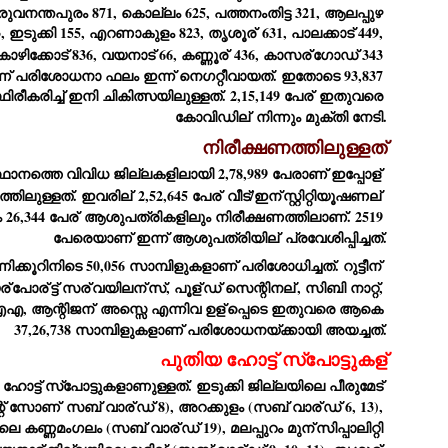
രുവനന്തപുരം 871, കൊല്ലം 625, പത്തനംതിട്ട 321, ആലപ്പുഴ 
ച്ഛൻ ഞങ്ങളെ വിട്ടുപിരിഞ്ഞിട്ട് ഇന്ന് ഒരു വർഷം തികയുകയാണ്. ആ
3, ഇടുക്കി 155, എറണാകുളം 823, തൃശൂര്
 631, പാലക്കാട് 449, 
വിത്രമായ ഓർമ്മദിനത്തിൽ തന്നെയാണ് വലിയ ചുടുകാട്ടിൽ
കോഴിക്കോട് 836, വയനാട് 66, കണ്ണൂര്
 436, കാസര്
ഗോഡ് 343 
ച്ഛന്റെ സ്മൃതിമണ്ഡപം പൊതുജനങ്ങൾക്കായി
ുറന്നുകൊടുക്കുന്നത്.
് പരിശോധനാ ഫലം ഇന്ന് നെഗറ്റീവായത്. ഇതോടെ 93,837 
ീകരിച്ച് ഇനി ചികിത്സയിലുള്ളത്. 2,15,149 പേര്
 ഇതുവരെ 
മ്മയും ഞങ്ങളുടെ കുടുംബവുമെല്ലാം കഴിഞ്ഞ
കോവിഡില്
 നിന്നും മുക്തി നേടി.
ുറച്ചുദിവസങ്ങളായി ആലപ്പുഴ പുന്നപ്രയിലുള്ള വീട്ടിലുണ്ട്. വലിയ
ുടുകാട്ടിലെ സ്മൃതിമണ്ഡപത്തിന്റെ നിർമ്മാണ പ്രവർത്തനങ്ങൾ
നിരീക്ഷണത്തിലുള്ളത്
ൂർത്തിയായിക്കഴിഞ്ഞു. ഇതിനൊപ്പം, പുന്നപ്രയിലെ വീട്ടിലേക്കായി
്രശസ്ത ശില്പി ശ്രീ. ഉണ്ണി കാനായി അച്ഛന്റെ മനോഹരമായ ഒരു
ഥാനത്തെ വിവിധ ജില്ലകളിലായി 2,78,989 പേരാണ് ഇപ്പോള്
മാറ്റത്തിന്റെ മാറ്റൊലി... സതീശനിലൂടെ...
UL
ല്പവും ഒരുക്കുന്നുണ്ട്.
്തിലുള്ളത്. ഇവരില്
 2,52,645 പേര്
 വീട്/ഇന്
സ്റ്റിറ്റിയൂഷണല്
0
കാഴ്ച്ചപ്പാട് /
26,344 പേര്
 ആശുപത്രികളിലും നിരീക്ഷണത്തിലാണ്. 2519 
രേം ചന്ദ്രൻ
പേരെയാണ് ഇന്ന് ആശുപത്രിയില്
 പ്രവേശിപ്പിച്ചത്.
ശാബ്ദങ്ങൾക്കു ശേഷം വിവരദോഷി അല്ലാത്ത ഒരു "'ഭരണ
ക്കൂറിനിടെ 50,056 സാമ്പിളുകളാണ് പരിശോധിച്ചത്. റുട്ടീന്
ായകനെ" കേരളത്തിനു കിട്ടി എന്നതിൽ നമുക്ക് അഭിമാനിക്കാം.
ര്
പോര്
ട്ട് സര്
വയിലന്
സ്, പൂള്
ഡ് സെന്റിനല്
, സിബി നാറ്റ്, 
ാസ്ത്രത്തിന്റെയും Al യുടെയും ലോകത്തേക്കു നമ്മെ നയിക്കാൻ
, ആന്റിജന്
 അസ്സെ എന്നിവ ഉള്
പ്പെടെ ഇതുവരെ ആകെ 
്രാപ്തി ഉള്ള പുതിയ മുഖ്യൻ നാടിന്റെ അഭിമാനം.
37,26,738 സാമ്പിളുകളാണ് പരിശോധനയ്ക്കായി അയച്ചത്.
 എം എസ്സിന്റെ അറിവുകൾ രാഷ്ട്രീയ അധിഷ്ടിതവും അതിർ
പുതിയ ഹോട്ട് സ്‌പോട്ടുകള്
രമ്പുകൾ ഉള്ളതും ആയിരുന്നു. ഭാഷാപരമായ ഔന്നത്യവും
്വതസിദ്ധമായ രചനാരീതിയും പ്രസംഗ നൈപുണ്യവും തർക്ക
്. ഇടുക്കി ജില്ലയിലെ പീരുമേട് 
ാസ്ത്രത്തിൽ ഉള്ള മിടുക്കും അദ്ദേഹത്തെ വ്യത്യസ്ഥനാക്കി.
ഗുരുദേവ സ്ഥാപനങ്ങളിൽ ശുദ്ധീകരണം
്റ് സോണ്
 സബ് വാര്
ഡ് 8), അറക്കുളം (സബ് വാര്
ഡ് 6, 13), 
UL
9
വേണമെന്ന് സച്ചിദാനന്ദ സ്വാമികൾ
യിലെ കണ്ണമംഗലം (സബ് വാര്
ഡ് 19), മലപ്പുറം മുന്
സിപ്പാലിറ്റി 
ിവഗിരി: ഗുരുദേവ സ്ഥാപനങ്ങളിൽ ശുദ്ധീകരണം