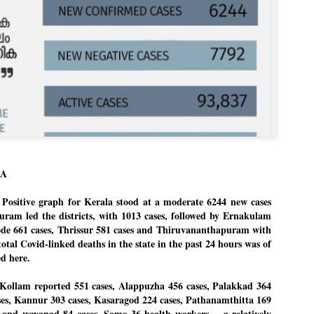
Dipke told IANS in an inter
success was not securing th
Dharmendra Pradhan but the
government on matters of pu
He said the CJP would first 
deciding its future course o
“Right now our focus is to 
our team was very small, ar
movement progressed, many
LA
Positive graph for Kerala stood at a moderate 6244 new cases
am led the districts, with 1013 cases, followed by Ernakulam
ode 661 cases, Thrissur 581 cases and Thiruvananthapuram with
total Covid-linked deaths in the state in the past 24 hours was of
ed here.
 Kollam reported 551 cases, Alappuzha 456 cases, Palakkad 364
ses, Kannur 303 cases, Kasaragod 224 cases, Pathanamthitta 169
LEFT ... and the
WHO IS ABHIJEET
JUL
JUL
s and wayanad 84 cases. Some 36 health workers -- a relatively