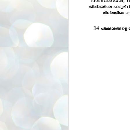
(സബ് വാര്
ഡ് 24), 
അ
ജില്ലയിലെ ചാഴൂര്
 
ഗ
ജില്ലയിലെ ക
ശ
സ
14 
ശ
പ
മ
J
1
N
NE
of
Aa
Gu
se
by
Am
bo
J
1