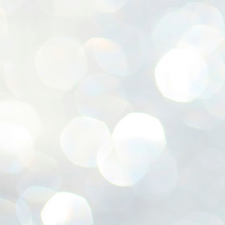
ശ
അ
ക
ന
പ
ഇന
J
1
Th
ec
th
Mo
J
1