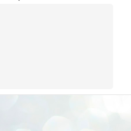
ERALASSEMBLY ELECTION RESULTS:
ZHAVA INTERNATIONAL
w.ezhavainternational..com email: ezhavanews@gmail.com
ചില പിഴവുകൾ പറ്റി എന്നു മാത്രം പറഞ്ഞു എം എ
UL
4
ബേബി
്യൂ ഡൽഹി: സ്ഥാനാർഥി നിർണയത്തിലും പ്രചാരണത്തിലും
ിഴവുകൾ ഉണ്ടായി എന്ന് "സമ്മതിച്ചും"
ിശാലാടിസ്ഥാനത്തിൽ പാർട്ടിയുടെ സംസ്ഥാന സമിതി യോഗം
േർന്ന് ബലഹീനതകൾ വിലയിരുത്തി പരിഹരിക്കും എന്നും സി പി ഐ
ം ജനറൽ സെക്രട്ടറി എം എ ബേബി.
ങ്ങും തൊടാതെയും അധര വ്യായാമങ്ങൾ നടത്തിയും ബേബി
ന്നു നടത്തിയ പത്രസമ്മേളനത്തിൽ പാർട്ടിയുടെ സെൻട്രൽ കമ്മിറ്റി
ീരുമാനങ്ങൾ "വിശദീകരിച്ചു." മുതിർന്ന നേതാക്കളുടെ ഭാര്യമാരെ
്ഥാനാർത്ഥികൾ ആക്കിയതിൽ തെറ്റൊന്നും ഇല്ല എന്ന് ബേബി
റഞ്ഞു. അവരും പാർട്ടിയുടെ പ്രവർത്തകർ ആണ്.
നന്നാകില്ലമ്മാവാ ... എന്ന് സി പി ഐ എം
UL
3
കാഴ്ചപ്പാട് / പ്രേം ചന്ദ്രൻ