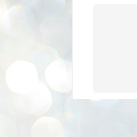
K
E
ww
J
1
ന
പ
വ
ച
എ
എ
ഇ
ത
സ
പ
J
1