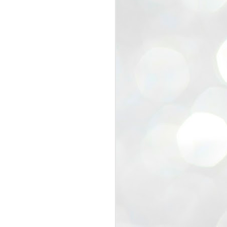
view that the movement’s biggest
e resignation of education minister
 willingness of people to question the
blic interest.
regroup with its volunteers before
f action.
regroup. When we started this protest,
ound 10 to 20 people. But as the
 people and volunteers came forward.
EXIT PRADHAN..
JUL