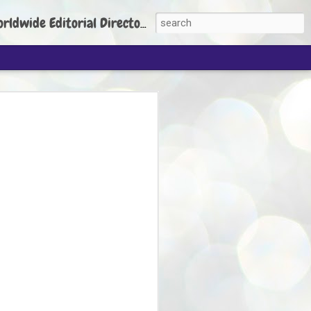
torial Director: Prem Chandran
JP's aim is to
build people's
nt
 Party founder Abhijeet Dipke has said
ty is to strengthen its organisation
otests, and it does not aim at entering