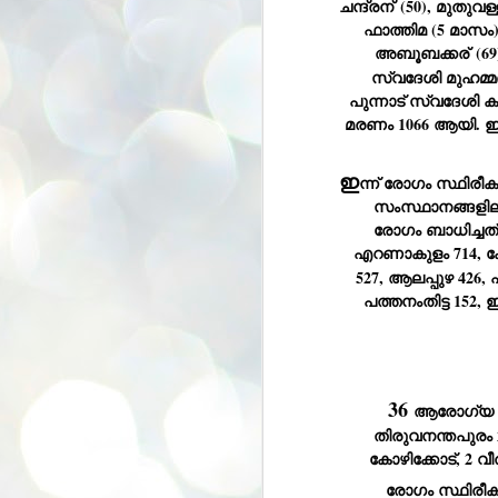
ചന്ദ്രന്
 (50), മുതുവള്
se
ഫാത്തിമ (5 മാസം),
pr
അബൂബക്കര്
 (6
We
സ്വദേശി മുഹമ്മദ്
പുന്നാട് സ്വദേശി ക
മരണം 1066 ആയി. ഇ
ഇ
ന്ന് രോഗം സ്ഥിരീകര
J
സംസ്ഥാനങ്ങളില
2
രോഗം ബാധിച്ചത്.
N
എറണാകുളം 714, കോ
NE
527, ആലപ്പുഴ 426, പ
st
പത്തനംതിട്ട 152, 
Pr
Co
Th
co
Ja
36 
ആരോഗ്യ പ
തിരുവനന്തപുരം 
J
കോഴിക്കോട്, 2 
2
രോഗം സ്ഥിരീക
b