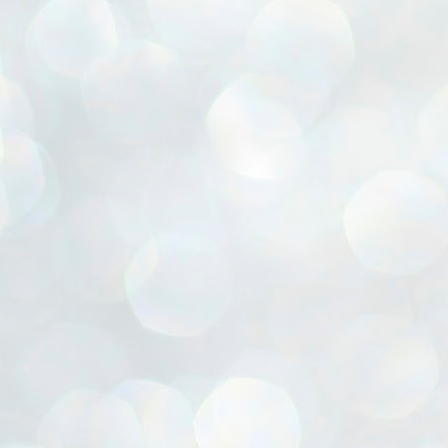
ൈലി മാറ്റണം എന്നും ജനങ്ങളിലേക്ക് ഇറങ്ങി ചെല്ലണം എന്നും ഉള്ള
ഴകൊമ്പൻ ഉപദേശത്തിൽ "തിരുത്തൽ" ഒതുക്കി സി പി ഐ എം
േന്ദ്ര നേതൃത്വം. "എത്ര വേണമെങ്കിലും തല്ലിക്കോളൂ, ഞാൻ
ന്നാകില്ലമ്മാവാ" എന്ന പഴമൊഴിയുടെ തുകിലുണർത്തി
ാർട്ടിയുടെ കേന്ദ്ര കമ്മിറ്റി രണ്ടു ദിവസത്തെ യോഗം ഡൽഹിയിൽ
്നവസാനിപ്പിക്കുന്നു.
MYTH OF PROGRESS
UL
2
EDITORIAL THE SHILLONG TIMES
e World Bank’s designation of India as a “lower middle income”
onomy should drill some sense into the minds of those who get on to
eir rooftops to hail the nation’s economic progress under the Narendra
di dispensation lasting around 13 years at a stretch since 2014.
സി പി ഐ എം സെൻട്രൽ കമ്മിറ്റി തീരുമാനങ്ങൾ
UL
2
നാളെ അറിയാം