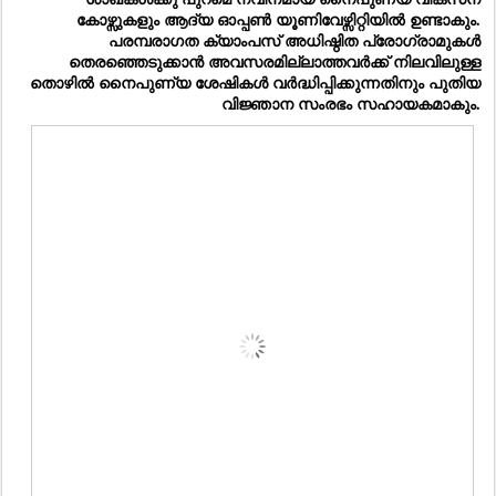
കോഴ്സുകളും ആദ്യ ഓപ്പൺ യൂണിവേഴ്സിറ്റിയിൽ ഉണ്ടാകും. 
പരമ്പരാഗത ക്യാംപസ് അധിഷ്ഠിത പ്രോഗ്രാമുകൾ 
തെരഞ്ഞെടുക്കാൻ അവസരമില്ലാത്തവർക്ക് നിലവിലുള്ള 
തൊഴിൽ നൈപുണ്യ ശേഷികൾ വർദ്ധിപ്പിക്കുന്നതിനും പുതിയ 
വിജ്ഞാന സംരഭം സഹായകമാകും. 