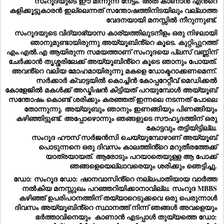
സംറൂദയുടെ ഈ മിന്നുന്ന നേട്ടം. അത് കാണാൻ എൻ്റെ 
കളിക്കൂട്ടുകാരൻ ഇല്ലെന്നത് സന്തോഷത്തിനിടയിലും വല്ലാത്ത 
വേദനയായി മനസ്സിൽ നീറുന്നുണ്ട്. 
സംറൂദയുടെ വിദ്യാഭ്യാസ കാര്യത്തിലുടനീളം ഒരു നിഴലായി 
ഞാനുമുണ്ടായിരുന്നു അയ്യൂബിൻ്റെ കൂടെ. കുറ്റിപ്പുറത്ത് 
എം.എൽ.എ ആയിരുന്ന സമയത്താണ് സംറൂദയെ പ്ലസ് വണ്ണിന് 
ചേർക്കാൻ തൃശ്ശരിലേക്ക് അയ്യൂബിൻ്റെ കൂടെ ഞാനും പോയത്. 
അവൻ്റെ വലിയ മോഹമായിരുന്നു മകളെ ഡോക്ടറാക്കണമെന്ന്. 
സർക്കാർ ക്വാട്ടയിൽ കൊച്ചിൻ കോപ്പറേറ്റീവ് മെഡിക്കൽ 
കോളേജിൽ മകൾക്ക് അഡ്മിഷൻ കിട്ടിയത് പറയുമ്പോൾ അയ്യൂബ് 
സന്തോഷം കൊണ്ട് ശരിക്കും കരഞ്ഞത് ഇന്നലെ നടന്നത് പോലെ 
തോന്നുന്നു. അയ്യൂബും ഞാനും ഇണങ്ങിയും പിണങ്ങിയും 
കഴിഞ്ഞിട്ടുണ്ട്. അപ്പോഴൊന്നും ഞങ്ങളുടെ സൗഹൃദത്തിന് ഒരു 
കോട്ടവും തട്ടിയിട്ടില്ല. 
സംറൂദ ഹൗസ് സർജൻസി ചെയ്യുമ്പോഴാണ് അയ്യൂബ് 
പൊടുന്നനെ ഒരു ദിവസം കാലത്തിൻ്റെ മറുതീരത്തേക്ക് 
യാത്രയായത്. ആരോടും പറയാതെയുള്ള ആ പോക്ക് 
ഞങ്ങളെയെല്ലാവരെയും ശരിക്കും ഞെട്ടിച്ചു. 
ഡോ: സംറൂദ ഡോ: ഷാനവാസിൻ്റെ നല്ലപാതിയായ വാർത്ത 
നൽകിയ മനസ്സുഖം പറഞ്ഞറിയിക്കാനാവില്ല. സംറൂദ MBBS 
കഴിഞ്ഞ് ഉപരിപഠനത്തിന് തയ്യാറെടുക്കവെ ഒരു പെരുന്നാൾ 
ദിവസം അയ്യൂബിൻ്റെ സ്ഥാനത്ത് നിന്ന് ഞങ്ങൾ അവളെയും 
ഭർത്താവിനെയും  കാണാൻ എടപ്പാൾ തുയ്യത്തെ ഡോ: 