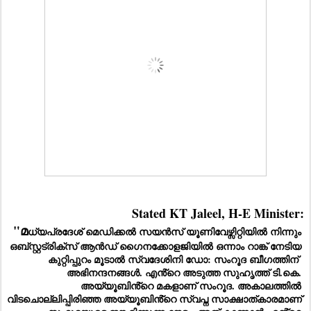
Stated KT Jaleel, H-E Minister:
"മ
ധ്യപ്രദേശ് മെഡിക്കൽ സയൻസ് യൂണിവേഴ്സിറ്റിയിൽ നിന്നും 
ഒബ്സ്റ്റട്രിക്സ് ആൻഡ് ഗൈനക്കോളജിയിൽ ഒന്നാം റാങ്ക് നേടിയ 
കുറ്റിപ്പുറം മൂടാൽ സ്വദേശിനി ഡോ: സംറൂദ ബീഗത്തിന്  
അഭിനന്ദനങ്ങൾ. എൻ്റെ അടുത്ത സുഹൃത്ത് ടി.കെ. 
അയ്യൂബിൻ്റെ മകളാണ് സംറൂദ. അകാലത്തിൽ 
വിടചൊല്ലിപ്പിരിഞ്ഞ അയ്യൂബിൻ്റെ സ്വപ്ന സാക്ഷാത്കാരമാണ് 