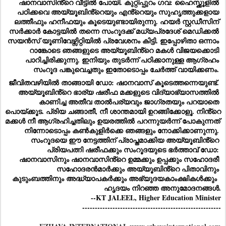
ഷാനവാസിൻ്റെ വീട്ടിൽ പോയി. കുറ്റിപ്പുറം ഗവ: ഹൈസ്ക്കൂളിൽ 
പഠിക്കവെ അയ്യൂബിൻ്റെയും എൻ്റെയും സുഹൃത്തുക്കളായ 
ലത്തീഫും ഹനീഫയും കൂടെയുണ്ടായിരുന്നു. ഹയർ സ്റ്റഡീസിന് 
സർക്കാർ കോട്ടയിൽ തന്നെ സംറൂദക്ക് മധ്യപ്രദേശ് മെഡിക്കൽ 
സയൻസ് യൂണിവേഴ്സിറ്റിയിൽ പ്രവേശനം കിട്ടി. ഇപ്പോഴിതാ ഒന്നാം 
റാങ്കോടെ ഞങ്ങളുടെ അയ്യൂബിൻ്റെ മകൾ വിജയക്കൊടി 
പാറിച്ചിരിക്കുന്നു. ഇനിയും തുടർന്ന് പഠിക്കാനുള്ള ആഗ്രഹം 
സംറൂദ പങ്കുവെച്ചതും ഇതോടൊപ്പം ചേർത്ത് വായിക്കണം. 
ജീവിതവഴിയിൽ താങ്ങായി ഡോ: ഷാനവാസ് കൂടെത്തന്നെയുണ്ട്. 
അയ്യൂബിൻ്റെ ഭാര്യ ഷരീഫ മക്കളുടെ വിദ്യാഭ്യാസത്തിൽ 
കാണിച്ച അതീവ താൽപര്യവും ജാഗ്രതയും പറയാതെ 
പൊയ്ക്കൂട. പ്രിയ ചങ്ങാതീ, നീ ശാന്തമായി ഉറങ്ങിക്കോളൂ. നിൻ്റെ 
മക്കൾ നീ ആഗ്രഹിച്ചതിലും ഉയരത്തിൽ പറന്നുയർന്ന് പോകുന്നത് 
നിന്നോടൊപ്പം കൺകുളിർക്കെ ഞങ്ങളും നോക്കിക്കാണുന്നു. 
സംറൂദയെ ഈ നേട്ടത്തിന് പ്രാപ്തമാക്കിയ അയ്യൂബിൻ്റെ 
പ്രിയപത്നി ഷരീഫക്കും സംറൂദയുടെ ഭർത്താവ് ഡോ: 
ഷാനവാസിനും ഷാനവാസിൻ്റെ ഉമ്മക്കും ഉപ്പക്കും സഹോദരീ 
സഹോദരൻമാർക്കും അയ്യൂബിൻ്റെ പിതാവിനും 
കുടുംബത്തിനും അദ്ധ്യാപകർക്കും അഭ്യുദയകാംക്ഷികൾക്കും  
ഹൃദയം നിറഞ്ഞ അനുമോദനങ്ങൾ.
--KT JALEEL, Higher Education Minister
-------------------------------------------------------