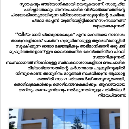
സ്മാരകവും ഔദ്യോഗികമായി ഉയരുകയാണ്. സാമൂഹ്യ 
പരിഷ്കർത്താവും അനൗപചാരിക വിദ്യാഭ്യാസത്തിന്റെ 
പ്രയോക്താവുമായിരുന്ന ശ്രീനാരായണഗുരുവിന്റെ പേരിലെ 
പ്രഥമ ഓപ്പൺ യൂണിവേഴ്സിറ്റിക്കാണ് സംസ്ഥാനത്ത് 
തുടക്കമാകുന്നത്. 
“വി
ദ്യ നേടി പ്രബുദ്ധരാകുക” എന്ന മഹത്തായ സന്ദേശം 
തലമുറകളിലേക്ക് പകർന്ന ഗുരുവിനോടുള്ള ആദരവ് മനസ്സിൽ 
സൂക്ഷിക്കുന്ന ഓരോ മലയാളിക്കും അഭിമാനിക്കാൻ ഒരുപാട് 
മുഹൂർത്തങ്ങളാണ് ഈ വൈജ്ഞാനിക കേന്ദ്രത്തിൻ്റെ പിറവി 
സമ്മാനിക്കുന്നത്. 
സംസ്ഥാനത്ത് നിലവിലുള്ള സർവകലാശാലകളിലെ ഔപചാരിക 
വിദ്യാഭ്യാസത്തിന്റെ കർശനമായ ചട്ടക്കൂടിനുള്ളിൽ 
നിന്നുകൊണ്ട്, അനുദിനം മാറ്റങ്ങൾ സംഭവിക്കുന്ന ആഗോള 
തൊഴിൽ സാഹചര്യങ്ങൾക്ക് അനുസൃതമായി, 
തൊഴിലുടമകൾക്കും തൊഴിലന്വേഷകർക്കും  ആവശ്യമായ 
അറിവും നൈപുണ്യവും നൽകുന്നതിനുള്ള പരിമിതികൾ 
നിരവധിയാണ്.