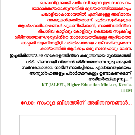
കെടാവിളക്കായി പരിലസിക്കുന്ന ഈ സ്ഥാപനം 
യാഥാർത്ഥ്യമാക്കുന്നതിൽ മുഖ്യമന്ത്രിയോടൊപ്പം 
പങ്കാളിയാകാനായതിൽ എനിക്കുള്ള അഭിമാനം 
വാക്കുകൾക്കതീതമാണ്. പൂർവസൂരികളുടെ 
ആഗ്രഹാഭിലാഷങ്ങൾ പൂവണിയിക്കാൻ, സമത്വത്തിൻ്റെ 
ദീപശിഖ കാറ്റിലും കോളിലും കെടാതെ സൂക്ഷിച്ച 
ശ്രീനാരായണഗുരുവിൻ്റെ നാമധേയത്തിലുള്ള ആദ്യത്തെ 
ഓപ്പൺ യൂണിവേഴ്സിറ്റി ചരിത്രപരമായ പങ്ക് വഹിക്കുമെന്ന 
കാര്യത്തിൽ ആർക്കും ഒരു സന്ദേഹവും വേണ്ട
.
ഉ
ച്ചതിരിഞ്ഞ് 3.30 ന് കേരളത്തിൻ്റെ കരുത്തനായ മുഖ്യമന്ത്രി 
ശ്രീ. പിണറായി വിജയൻ ശ്രീനാരായണഗുരു ഓപ്പൺ 
സർവകലാശാല നാടിന് സമർപ്പിക്കും. എല്ലാവരുടെയും 
അനുഗ്രഹങ്ങളും പ്രാർത്ഥനകളും ഉണ്ടാകണമെന്ന് 
അഭ്യർത്ഥിക്കുന്നു.
..."
KT JALEEL, Higher Education Minister, Kerala.
-------------------------------ITEM
ഡോ: സംറൂദ ബീഗത്തിന്  അഭിനന്ദനങ്ങൾ...