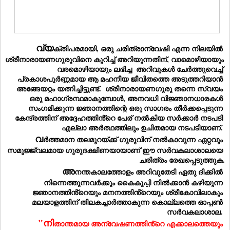
വ്യ
ക്തിപരമായി, ഒരു ചരിത്രാന്വേഷി എന്ന നിലയിൽ 
ശ്രീനാരായണഗുരുവിനെ കുറിച്ച് അറിയുന്നതിന്, വാമൊഴിയായും 
വരമൊഴിയായും ലഭിച്ച  അറിവുകൾ ചേർത്തുവെച്ച് 
പ്രകാശപൂർണ്ണമായ ആ മഹനീയ ജീവിതത്തെ അടുത്തറിയാൻ 
അങ്ങേയറ്റം യത്നിച്ചിട്ടുണ്ട്.  ശ്രീനാരായണഗുരു തന്നെ സ്വയം 
ഒരു മഹാഗ്രന്ഥമാകുമ്പോൾ, അനവധി വിജ്ഞാനധാരകൾ 
സംഗമിക്കുന്ന ജ്ഞാനത്തിന്റെ ഒരു സാഗരം തീർക്കപ്പെടുന്ന 
കേന്ദ്രത്തിന് അദ്ദേഹത്തിൻ്റെ പേര് നൽകിയ സർക്കാർ നടപടി 
എല്ലാ അർത്ഥത്തിലും ഉചിതമായ നടപടിയാണ്. 
വ
ർത്തമാന തലമുറയ്ക്ക് ഗുരുവിന് നൽകാവുന്ന ഏറ്റവും 
സമുജ്ജ്വലമായ ഗുരുദക്ഷിണയായാണ് ഈ സർവകലാശാലയെ 
ചരിത്രം രേഖപ്പെടുത്തുക.
അ
നന്തകാലത്തോളം അറിവുതേടി ഏതു ദിക്കിൽ 
നിന്നെത്തുന്നവർക്കും കൈകൂപ്പി നിൽക്കാൻ കഴിയുന്ന 
ജ്ഞാനത്തിൻ്റെയും മനനത്തിൻ്റെയും ശ്രീകോവിലാകും 
മലയാളത്തിന് തിലകച്ചാർത്താകുന്ന കൊല്ലത്തെ ഓപ്പൺ 
സർവകലാശാല. 
"നി
താന്തമായ അന്വേഷണത്തിൻ്റെ എക്കാലത്തെയും 