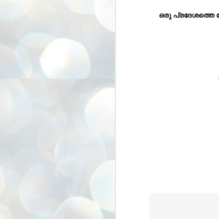
അ
ഗ
ശ
സ
ശ
പ
മ
J
1
N
NE
of
Aa
Gu
se
by
Am
bo
J
1