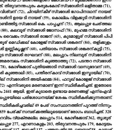
emed lost, they came. Young roaches riding in on the rain. The
ത്. തിരുവനന്തപുരം കരുമംകോട് സ്വദേശിനി ലളിതാമ്മ (71), 
ogeny of the unholy union between a judge and a joke.
ിശ്വന്
 (72), ചിറയിന്
കീഴ് സ്വദേശി ഗോപിനാഥന്
 നായര്
 all know the story, but here it is, for the record.
വദേശിനി ഉദയ ടി നായര്
 (59), കൊല്ലം വിളക്കുടി സ്വദേശിനി 
ാണ്ടിത്തിട്ട സ്വദേശി കെ. പാപ്പച്ചന്
 (75), ആലപ്പുഴ ചേര്
ത്തല 
 (80), കലവൂര്
 സ്വദേശി ജോസഫ് (78), മുഹമ്മ സ്വദേശിനി 
ടയം വൈക്കം സ്വദേശി രാജന്
 (65), കുടമാളൂര്
 സ്വദേശി പിപി 
ശൂര്
 മെഡിക്കല്
 കോളേജ് സ്വദേശി ശങ്കരന്
 (84), തളിക്കുളം 
ി ഉണ്ണികൃഷ്ണന്
 (60), പതിയാരം സ്വദേശി ശങ്കരന്
കുട്ടി (75), 
STUDENT protests against Modi
UL
കുട സ്വദേശി രാഘവന്
 (88), മലപ്പുറം നിലമ്പൂര്
 സ്വദേശിനി 
2
government intensify in DELHI
, അമരമ്പലം സ്വദേശിനി കുഞ്ഞാത്തു (72), പടന്തറ സ്വദേശി 
EWS STUDENTS CJP
(78), കോഴിക്കോട് പുതിയങ്ങാടി സ്വദേശി വാസുദേവന്
 (69), 
W DELHI: Some 16 Metro Stations were closed on Wednesday as
കുഞ്ഞാലി (85), പന്തീരന്
കാവ് സ്വദേശി ഇസ്മായില്
 (70), 
udents seeking the resignation of Education Minister Dharmemdra
ല്
 സ്വദേശിനി അയിഷാമ്മ (84), ഫറൂഖ് കോളേജ് സ്വദേശി 
adhan intensified their protests under the banner of the newly formed
ckroach Janata Party in the national capital and elsewhere.
(72) എന്നിവരുടെ മരണമാണ് ഇന്ന് സ്ഥിരീകരിച്ചത്. ഇതോടെ 
2441 ആയി. ഇത് കൂടാതെ ഉണ്ടായ മരണങ്ങള്
 എന്
ഐവി 
e shutdown of the local rail system was aimed at preventing
്പുഴയിലെ പരിശോധനയ്ക്ക് ശേഷം സ്ഥിരീകരിക്കുന്നതാണ്.
nvergence of the youths and students in the agitation’s hotspot at
ntar Mantar in New Delhi, close to which the Parliament is in session.
്ഥിരീകരിച്ചവരില്
 49 പേര്
 സംസ്ഥാനത്തിന് പുറത്ത് നിന്നും 
859 പേര്
ക്ക് സമ്പര്
ക്കത്തിലൂടെയാണ് രോഗം ബാധിച്ചത്. 328 
VS-ന്റെ പേരിൽ പഠന ഗവേഷണ ക്യാമ്പസ്'
UL
ഉറവിടം വ്യക്തമല്ല. മലപ്പുറം 514, കോഴിക്കോട് 362, തൃശൂര്
1
വേണം: വി എ അരുൺ
പ്പുഴ 277, എറണാകുളം 203, തിരുവനന്തപുരം 179, കോട്ടയം 
y വി എ അരുൺ കുമാർ
കണ്ണൂര്
 117, ഇടുക്കി 137, പത്തനംതിട്ട 99, വയനാട് 58, കാസര്