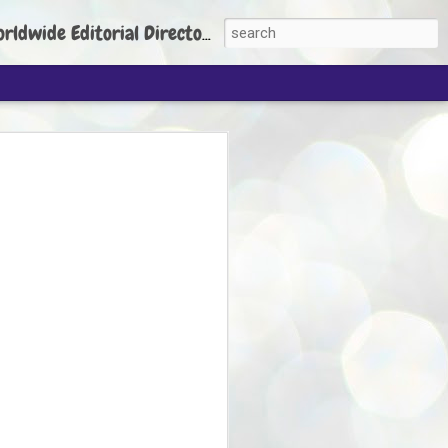
torial Director: Prem Chandran
JP's aim is to
build people's
nt
 Party founder Abhijeet Dipke has said
ty is to strengthen its organisation
otests, and it does not aim at entering