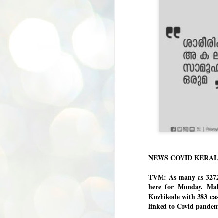
NEWS COVID KERA
TVM: As many as 3272 p
here for Monday. Mal
Kozhikode with 383 cas
linked to Covid pande
BYPOLLS: Modi,
AUG