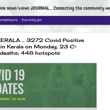
ine news/views JOURNAL... Connecting the community worldwide Edi
Snapshot
Timeslide
RALA ... 3272 Covid Positive
 in Kerala on Monday; 23 C-
deaths; 448 hotspots
DIPKE: C
AUG
4
regroup, 
moveme
NEWS CJP DIPKE
NEW DELHI: Cockroach Janta
the group’s immediate priori
following the student-led pr
politics as of now.