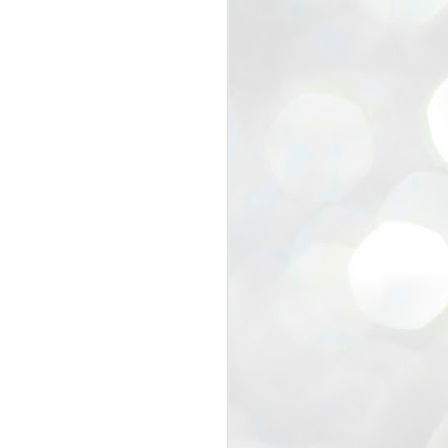
view that the movement’s biggest
e resignation of education minister
 willingness of people to question the
blic interest.
regroup with its volunteers before
f action.
regroup. When we started this protest,
ound 10 to 20 people. But as the
 people and volunteers came forward.
EXIT PRADHAN..
JUL