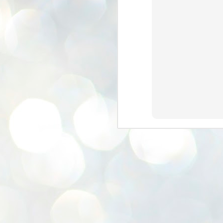
K
E
ww
J
1
ന
പ
വ
ച
എ
എ
ഇ
ത
സ
പ
J
1