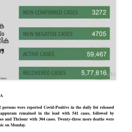
Dipke told IANS in an inter
success was not securing th
Dharmendra Pradhan but the
government on matters of pu
He said the CJP would first 
deciding its future course o
“Right now our focus is to 
our team was very small, ar
movement progressed, many
LA
ersons were reported Covid-Positive in the daily list released
appuram remained in the lead with 541 cases, followed by
es and Thrissur with 304 cases. Twenty-three more deaths were
mic on Monday.
LEFT ... and the
WHO IS ABHIJEET
JUL
JUL