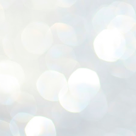
ശ
അ
ക
ന
പ
ഇന
J
1
Th
ec
th
Mo
J
1