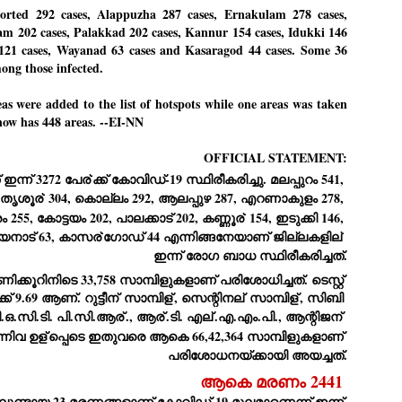
27
26
orted 292 cases, Alappuzha 287 cases, Ernakulam 278 cases,
COCKROACHES
DIPKE?
m 202 cases, Palakkad 202 cases, Kannur 154 cases, Idukki 146
COMMENT/ Prem Chandran
NEWS DIPKE
 121 cases, Wayanad 63 cases and Kasaragod 44 cases. Some 36
As the adage goes, failure is an
NEW DELHI: A deft harnessing of
ong those infected.
orphan while success has many
youth power by a young activist
fathers. So with the just-
saw the government humbled on
were added to the list of hotspots while one areas was taken
concluded Cockroach Janata
Saturday in a reassertion
Party (CJP) offensive in the
of people's might. At the centre of
t now has 448 areas. --EI-NN
national capital demanding the
it was a young social activist
resignation of education minister
student.
പാറ്റകൾ ...ബേബി എന്ന വളരാത്ത ബേബി
UL
OFFICIAL STATEMENT:
Dharmendra Pradhan. Within hours
5
by പ്രേം ചന്ദ്രൻ
after Pradhan quit, voices are
Abhijeet Dipke, who launched the
ഇന്ന് 3272 പേര്
ക്ക് കോവിഡ്-19 സ്ഥിരീകരിച്ചു. മലപ്പുറം 541, 
springing up claiming “credit” for
Cockroach Janata Party on May
 തൃശൂര്
 304, കൊല്ലം 292, ആലപ്പുഴ 287, എറണാകുളം 278, 
ലസ്ഥാനം വീണ്ടും ഇളകി മറിയുമ്പോൾ ഇടതു പക്ഷം എന്ന
"us" having made a success out
16, 2026, while as a PG student in
of this lightning strike on the
Public Relations in Boston, US,
ിലപാടില്ലാ പക്ഷം. അല്പം താമസിച്ചാണെങ്കിലും രാഹുൽ
255, കോട്ടയം 202, പാലക്കാട് 202, കണ്ണൂര്
 154, ഇടുക്കി 146, 
Narendra Modi dispensation.
hails from Aurangabad,
ാന്ധിയും കോൺഗ്രസ്സും വീറോടെ രംഗത്തിറങ്ങിയപ്പോഴും
വയനാട് 63, കാസര്
ഗോഡ് 44 എന്നിങ്ങനേയാണ് ജില്ലകളില്
Maharashtra.
േബിയും കൂട്ടരും ആലോചനയുടെ അനങ്ങാപ്പാറയിൽ... കർമ്മ
ഇന്ന് രോഗ ബാധ സ്ഥിരീകരിച്ചത്.
േഷി നഷ്ടപ്പെട്ട ഇസം.
Dipke, 30, did his graduation from
Tilak Maharashtra Vidyapeeth in
ിക്കൂറിനിടെ 33,758 സാമ്പിളുകളാണ് പരിശോധിച്ചത്. ടെസ്റ്റ് 
േജ്രിവാൾ രംഗത്തു വന്നപ്പോൾ അയ്യേ ഇവനോ എന്നു ചോദിച്ച
Pune in Jounalism in 2021.
്ക് 9.69 ആണ്. റുട്ടീന്
 സാമ്പിള്
, സെന്റിനല്
 സാമ്പിള്
, സിബി 
ദ്ധിയില്ലാത്ത JNU ബുദ്ധി രാക്ഷസന്മാർ....
, പി.ഒ.സി.ടി. പി.സി.ആര്
., ആര്
.ടി. എല്
.എ.എം.പി., ആന്റിജന്
ിവ ഉള്
പ്പെടെ ഇതുവരെ ആകെ 66,42,364 സാമ്പിളുകളാണ് 
COCKROACH DEMOCRACY
പരിശോധനയ്ക്കായി അയച്ചത്.
UL
3
COMMENT/ ARUNDHATI ROY
ആകെ മരണം 2441 
ുണ്ടായ 23 മരണങ്ങളാണ് കോവിഡ്-19 മൂലമാണെന്ന് ഇന്ന് 
r the first time in years, it feels wonderful to be Indian. Just when hope