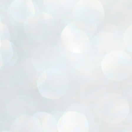
ൈലി മാറ്റണം എന്നും ജനങ്ങളിലേക്ക് ഇറങ്ങി ചെല്ലണം എന്നും ഉള്ള
ഴകൊമ്പൻ ഉപദേശത്തിൽ "തിരുത്തൽ" ഒതുക്കി സി പി ഐ എം
േന്ദ്ര നേതൃത്വം. "എത്ര വേണമെങ്കിലും തല്ലിക്കോളൂ, ഞാൻ
ന്നാകില്ലമ്മാവാ" എന്ന പഴമൊഴിയുടെ തുകിലുണർത്തി
ാർട്ടിയുടെ കേന്ദ്ര കമ്മിറ്റി രണ്ടു ദിവസത്തെ യോഗം ഡൽഹിയിൽ
്നവസാനിപ്പിക്കുന്നു.
MYTH OF PROGRESS
UL
2
EDITORIAL THE SHILLONG TIMES
e World Bank’s designation of India as a “lower middle income”
onomy should drill some sense into the minds of those who get on to
eir rooftops to hail the nation’s economic progress under the Narendra
di dispensation lasting around 13 years at a stretch since 2014.
സി പി ഐ എം സെൻട്രൽ കമ്മിറ്റി തീരുമാനങ്ങൾ
UL
2
നാളെ അറിയാം