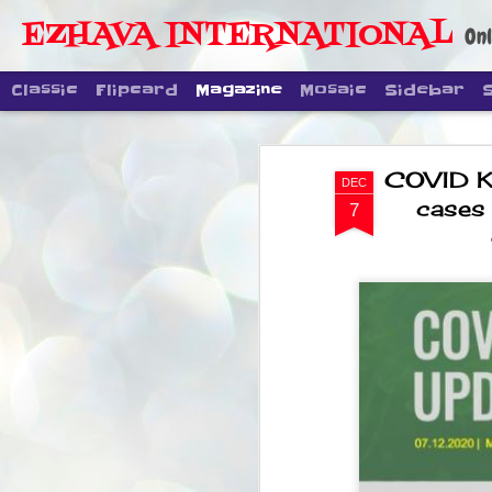
EZHAVA INTERNATIONAL
Onl
Classic
Flipcard
Magazine
Mosaic
Sidebar
COVID KE
DEC
cases
7