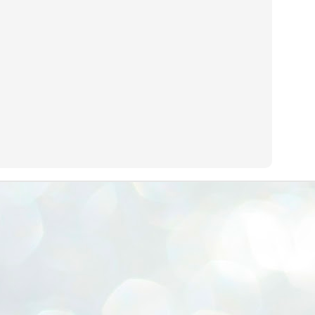
ERALASSEMBLY ELECTION RESULTS:
ZHAVA INTERNATIONAL
w.ezhavainternational..com email: ezhavanews@gmail.com
ചില പിഴവുകൾ പറ്റി എന്നു മാത്രം പറഞ്ഞു എം എ
UL
4
ബേബി
്യൂ ഡൽഹി: സ്ഥാനാർഥി നിർണയത്തിലും പ്രചാരണത്തിലും
ിഴവുകൾ ഉണ്ടായി എന്ന് "സമ്മതിച്ചും"
ിശാലാടിസ്ഥാനത്തിൽ പാർട്ടിയുടെ സംസ്ഥാന സമിതി യോഗം
േർന്ന് ബലഹീനതകൾ വിലയിരുത്തി പരിഹരിക്കും എന്നും സി പി ഐ
ം ജനറൽ സെക്രട്ടറി എം എ ബേബി.
ങ്ങും തൊടാതെയും അധര വ്യായാമങ്ങൾ നടത്തിയും ബേബി
ന്നു നടത്തിയ പത്രസമ്മേളനത്തിൽ പാർട്ടിയുടെ സെൻട്രൽ കമ്മിറ്റി
ീരുമാനങ്ങൾ "വിശദീകരിച്ചു." മുതിർന്ന നേതാക്കളുടെ ഭാര്യമാരെ
്ഥാനാർത്ഥികൾ ആക്കിയതിൽ തെറ്റൊന്നും ഇല്ല എന്ന് ബേബി
റഞ്ഞു. അവരും പാർട്ടിയുടെ പ്രവർത്തകർ ആണ്.
നന്നാകില്ലമ്മാവാ ... എന്ന് സി പി ഐ എം
UL
3
കാഴ്ചപ്പാട് / പ്രേം ചന്ദ്രൻ