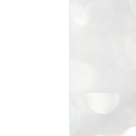
25
Cockroaches
prove their worth
NEW DELHI: Education Minister
Dharmendra Pradhan bowed out
of office on Saturday, with the
Modi government being unable to
withstand the huge pressure piled
on it by the rising tide of a youth
movement, with a 30-year-old
Boston-based PG student, Abhijit
Dipke, at the head of it.
Pradhan resigned this afternoon
after the day wore on with a strong
demand from the Leader of
Opposition, Rahul Gandhi asking
Modi to heed the calls of the
youth-student protesters.