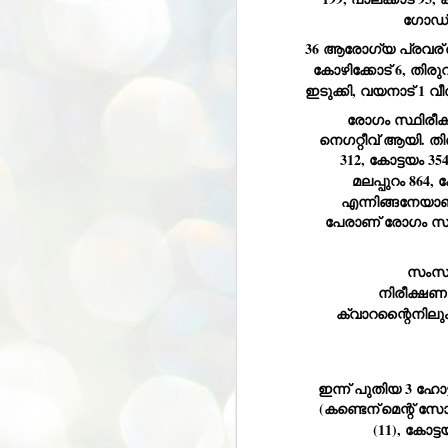
ഗോഡ് 
അ
പ
36 ആരോഗ്യ പ്രവര്
അ
കോഴിക്കോട് 6, തിരുവ
ത
ഇടുക്കി, വയനാട് 1 
അ
രോഗം സ്ഥിരീക
ക
ച
നെഗറ്റീവ് ആയി. തി
പ
312, കോട്ടയം 35
പ
മലപ്പുറം 864, 
J
ശി
2
എന്നിങ്ങനേയാണ
പേരാണ് രോഗം സ്ഥിര
പ്
ദ
സംസ്ഥ
ന
നിരീക്ഷണത
ശ
പ
ക്വാറന്റൈനിലും 
ഇ
വ
സ
ഇന്ന് പുതിയ 3 ഹോട്ട് സ്‌പോട്ടുകളാണുള്ളത്. ആലപ്പുഴ ജില്ലയില
ശ
J
(കണ്ടെന്
മെന്റ് സ
1
(11), കോട്
ശ