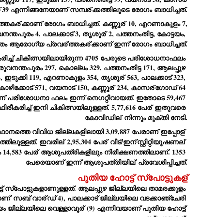
39 എന്നിങ്ങനേയാണ് സമ്പര്
ക്കത്തിലൂടെ രോഗം ബാധിച്ചത്.
ച്ഛൻ ഞങ്ങളെ വിട്ടുപിരിഞ്ഞിട്ട് ഇന്ന് ഒരു വർഷം തികയുകയാണ്. ആ
വിത്രമായ ഓർമ്മദിനത്തിൽ തന്നെയാണ് വലിയ ചുടുകാട്ടിൽ
ത്തകര്
ക്കാണ് രോഗം ബാധിച്ചത്. കണ്ണൂര്
 10, എറണാകുളം 7, 
ച്ഛന്റെ സ്മൃതിമണ്ഡപം പൊതുജനങ്ങൾക്കായി
നന്തപുരം 4, പാലക്കാട് 3, തൃശൂര്
 2, പത്തനംതിട്ട, കോട്ടയം, 
ുറന്നുകൊടുക്കുന്നത്.
വീതം ആരോഗ്യ പ്രവര്
ത്തകര്
ക്കാണ് ഇന്ന് രോഗം ബാധിച്ചത്.
മ്മയും ഞങ്ങളുടെ കുടുംബവുമെല്ലാം കഴിഞ്ഞ
രിച്ച് ചികിത്സയിലായിരുന്ന 4705 പേരുടെ പരിശോധനാഫലം 
ുറച്ചുദിവസങ്ങളായി ആലപ്പുഴ പുന്നപ്രയിലുള്ള വീട്ടിലുണ്ട്. വലിയ
ുടുകാട്ടിലെ സ്മൃതിമണ്ഡപത്തിന്റെ നിർമ്മാണ പ്രവർത്തനങ്ങൾ
രുവനന്തപുരം 297, കൊല്ലം 329, പത്തനംതിട്ട 171, ആലപ്പുഴ 
ൂർത്തിയായിക്കഴിഞ്ഞു. ഇതിനൊപ്പം, പുന്നപ്രയിലെ വീട്ടിലേക്കായി
4, ഇടുക്കി 119, എറണാകുളം 354, തൃശൂര്
 563, പാലക്കാട് 323, 
്രശസ്ത ശില്പി ശ്രീ. ഉണ്ണി കാനായി അച്ഛന്റെ മനോഹരമായ ഒരു
മാറ്റത്തിന്റെ മാറ്റൊലി... സതീശനിലൂടെ...
കോഴിക്കോട് 571, വയനാട് 150, കണ്ണൂര്
 234, കാസര്
ഗോഡ് 64 
UL
ല്പവും ഒരുക്കുന്നുണ്ട്.
0
് പരിശോധനാ ഫലം ഇന്ന് നെഗറ്റീവായത്. ഇതോടെ 59,467 
കാഴ്ച്ചപ്പാട് /
ീകരിച്ച് ഇനി ചികിത്സയിലുള്ളത്. 5,77,616 പേര്
 ഇതുവരെ 
രേം ചന്ദ്രൻ
കോവിഡില്
 നിന്നും മുക്തി നേടി.
ശാബ്ദങ്ങൾക്കു ശേഷം വിവരദോഷി അല്ലാത്ത ഒരു "'ഭരണ
ാനത്തെ വിവിധ ജില്ലകളിലായി 3,09,887 പേരാണ് ഇപ്പോള്
ായകനെ" കേരളത്തിനു കിട്ടി എന്നതിൽ നമുക്ക് അഭിമാനിക്കാം.
്തിലുള്ളത്. ഇവരില്
 2,95,304 പേര്
 വീട്/ഇന്
സ്റ്റിറ്റിയൂഷണല്
ാസ്ത്രത്തിന്റെയും Al യുടെയും ലോകത്തേക്കു നമ്മെ നയിക്കാൻ
്രാപ്തി ഉള്ള പുതിയ മുഖ്യൻ നാടിന്റെ അഭിമാനം.
14,583 പേര്
 ആശുപത്രികളിലും നിരീക്ഷണത്തിലാണ്. 1353 
പേരെയാണ് ഇന്ന് ആശുപത്രിയില്
 പ്രവേശിപ്പിച്ചത്.
 എം എസ്സിന്റെ അറിവുകൾ രാഷ്ട്രീയ അധിഷ്ടിതവും അതിർ
രമ്പുകൾ ഉള്ളതും ആയിരുന്നു. ഭാഷാപരമായ ഔന്നത്യവും
പുതിയ ഹോട്ട് സ്‌പോട്ടുകള്
്വതസിദ്ധമായ രചനാരീതിയും പ്രസംഗ നൈപുണ്യവും തർക്ക
െ താമരക്കുളം 
ാസ്ത്രത്തിൽ ഉള്ള മിടുക്കും അദ്ദേഹത്തെ വ്യത്യസ്ഥനാക്കി.
ഗുരുദേവ സ്ഥാപനങ്ങളിൽ ശുദ്ധീകരണം
UL
ോണ്
 സബ് വാര്
ഡ് 4), പാലക്കാട് ജില്ലയിലെ വടക്കാഞ്ചേരി 
9
വേണമെന്ന് സച്ചിദാനന്ദ സ്വാമികൾ
ടയം ജില്ലയിലെ വെള്ളാവൂര്
 (9) എന്നിവയാണ് പുതിയ ഹോട്ട് 
ിവഗിരി: ഗുരുദേവ സ്ഥാപനങ്ങളിൽ ശുദ്ധീകരണം