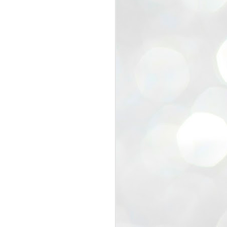
view that the movement’s biggest
e resignation of education minister
 willingness of people to question the
blic interest.
regroup with its volunteers before
f action.
regroup. When we started this protest,
ound 10 to 20 people. But as the
 people and volunteers came forward.
EXIT PRADHAN..
JUL