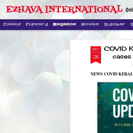
EZHAVA INTERNATIONAL
Onl
Classic
Flipcard
Magazine
Mosaic
Sidebar
COVID KE
DEC
cases 
26
NEWS COVID KERA