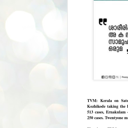
TVM: Kerala on Satur
Kozhikode taking the 
513 cases, Ernakulam 
250 cases. Twentyone mo
BYPOLLS: Modi,
AUG