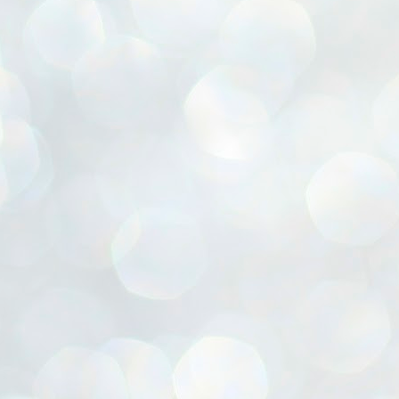
ൈലി മാറ്റണം എന്നും ജനങ്ങളിലേക്ക് ഇറങ്ങി ചെല്ലണം എന്നും ഉള്ള
ഴകൊമ്പൻ ഉപദേശത്തിൽ "തിരുത്തൽ" ഒതുക്കി സി പി ഐ എം
േന്ദ്ര നേതൃത്വം. "എത്ര വേണമെങ്കിലും തല്ലിക്കോളൂ, ഞാൻ
ന്നാകില്ലമ്മാവാ" എന്ന പഴമൊഴിയുടെ തുകിലുണർത്തി
ാർട്ടിയുടെ കേന്ദ്ര കമ്മിറ്റി രണ്ടു ദിവസത്തെ യോഗം ഡൽഹിയിൽ
്നവസാനിപ്പിക്കുന്നു.
MYTH OF PROGRESS
UL
2
EDITORIAL THE SHILLONG TIMES
e World Bank’s designation of India as a “lower middle income”
onomy should drill some sense into the minds of those who get on to
eir rooftops to hail the nation’s economic progress under the Narendra
di dispensation lasting around 13 years at a stretch since 2014.
സി പി ഐ എം സെൻട്രൽ കമ്മിറ്റി തീരുമാനങ്ങൾ
UL
2
നാളെ അറിയാം