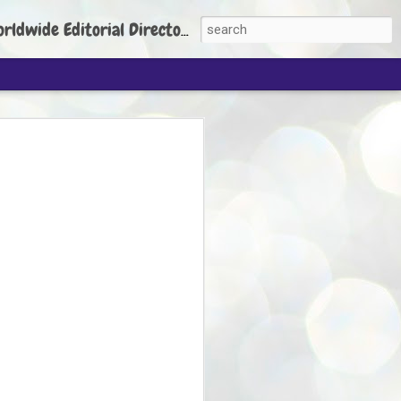
torial Director: Prem Chandran
JP's aim is to
build people's
nt
 Party founder Abhijeet Dipke has said
ty is to strengthen its organisation
otests, and it does not aim at entering