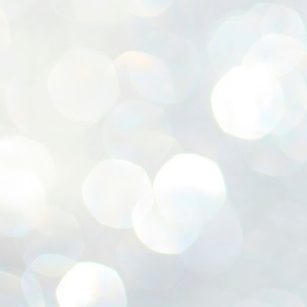
ശ
അ
ക
ന
പ
ഇന
J
1
Th
ec
th
Mo
J
1