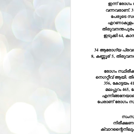
ഇന്ന് രോഗം സ
se
pr
വന്നവരാണ്. 3
പേരുടെ സമ്
We
എറണാകുളം 3
തിരുവനന്തപുരം 1
ഇടുക്കി 64, കാ
34 ആരോഗ്യ പ്രവര
J
8, കണ്ണൂര്
 5, തിരുവനന
2
N
രോഗം സ്ഥിരീക
NE
നെഗറ്റീവ് ആയി. തി
st
Pr
356, കോട്ടയം 4
Co
മലപ്പുറം 465, 
എന്നിങ്ങനേയാണ
Th
co
പേരാണ് രോഗം സ്ഥിര
Ja
സംസ്ഥ
J
നിരീക്ഷണത
2
ക്വാറന്റൈനിലും 
b