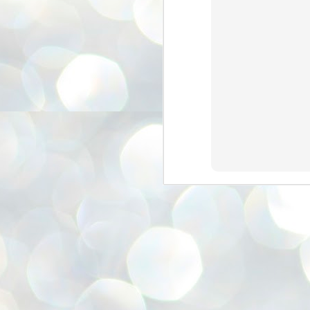
അ
ഗ
ശ
സ
ശ
പ
മ
J
1
N
NE
of
Aa
Gu
se
by
Am
bo
J
1