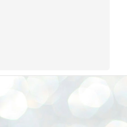
നിവാര്യമാണെന്നും അത് ശിവഗിരിയുടെ മാത്രം ആഗ്രഹമല്ല,
ുരുദേവ ഭക്തജനങ്ങളുടെയാകെ പൊതുവായ ആഗ്രഹമാണെന്നും
്രീനാരായണ ധർമ്മസംഘം ട്രസ്റ്റ് പ്രസിഡന്റ് ബ്രഹ്മശ്രീ
ച്ചിദാനന്ദ സ്വാമികൾ.
ിവഗിരി മഠത്തിൽ ഗുരുസേവനത്തിന്റെ അമ്പത് വർഷം
ൂർത്തിയാക്കിയ സച്ചിദാനന്ദ സ്വാമികൾക്ക് ശനിയാഴ്ച ശിവഗിരി
ഠത്തിൽ സംഘടിപ്പിച്ച ചടങ്ങിൽ ആദരവ് നൽകി.
INVESTMENTS: Gujarat, Maharashtra,
UL
7
Tamil Nadu top list by NITI Aayog
EWS INVESTMENTS STATES
W DELHI: Gujarat, Maharashtra, and Tamil Nadu have topped the list
 states in an analysis done on their investment climates by the NITI
yog. The details were released on Friday.
jarat topped the list, followed by Maharashtra and Tamil Nadu in the
cond and third slots. Goa and Odisha came fourth and fifth, followed
 Delhi, Madhya Pradesh and Andhra Pradesh.
ong the large states, Bihar, Jharkhand and West Bengal occupied the
ttom three positions.
ASSEMBLY POLLS- KERALA- 2026:
UL
5
Parties, vote share, comparison