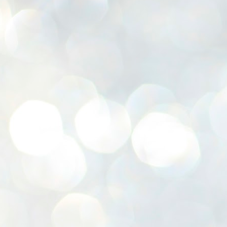
K
E
ww
J
1
ന
പ
വ
ച
എ
എ
ഇ
ത
സ
പ
J
1