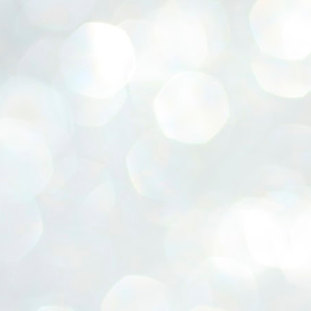
ERALASSEMBLY ELECTION RESULTS:
ZHAVA INTERNATIONAL
w.ezhavainternational..com email: ezhavanews@gmail.com
ചില പിഴവുകൾ പറ്റി എന്നു മാത്രം പറഞ്ഞു എം എ
UL
4
ബേബി
്യൂ ഡൽഹി: സ്ഥാനാർഥി നിർണയത്തിലും പ്രചാരണത്തിലും
ിഴവുകൾ ഉണ്ടായി എന്ന് "സമ്മതിച്ചും"
ിശാലാടിസ്ഥാനത്തിൽ പാർട്ടിയുടെ സംസ്ഥാന സമിതി യോഗം
േർന്ന് ബലഹീനതകൾ വിലയിരുത്തി പരിഹരിക്കും എന്നും സി പി ഐ
ം ജനറൽ സെക്രട്ടറി എം എ ബേബി.
ങ്ങും തൊടാതെയും അധര വ്യായാമങ്ങൾ നടത്തിയും ബേബി
ന്നു നടത്തിയ പത്രസമ്മേളനത്തിൽ പാർട്ടിയുടെ സെൻട്രൽ കമ്മിറ്റി
ീരുമാനങ്ങൾ "വിശദീകരിച്ചു." മുതിർന്ന നേതാക്കളുടെ ഭാര്യമാരെ
്ഥാനാർത്ഥികൾ ആക്കിയതിൽ തെറ്റൊന്നും ഇല്ല എന്ന് ബേബി
റഞ്ഞു. അവരും പാർട്ടിയുടെ പ്രവർത്തകർ ആണ്.
നന്നാകില്ലമ്മാവാ ... എന്ന് സി പി ഐ എം
UL
3
കാഴ്ചപ്പാട് / പ്രേം ചന്ദ്രൻ