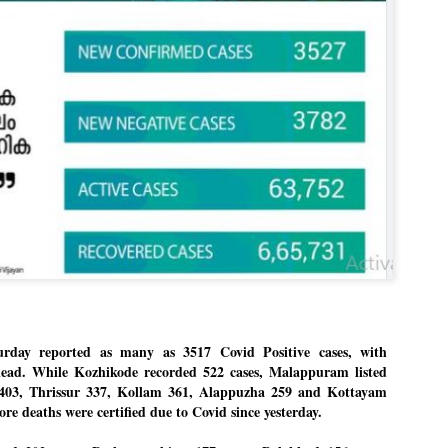
Dipke told IANS in an inter
success was not securing th
Dharmendra Pradhan but the
government on matters of pu
He said the CJP would first 
deciding its future course o
“Right now our focus is to 
our team was very small, ar
movement progressed, many
day reported as many as 3517 Covid Positive cases, with 
lead. While Kozhikode recorded 522 cases, Malappuram listed 
403, Thrissur 337, Kollam 361, Alappuzha 259 and Kottayam 
re deaths were certified due to Covid since yesterday.
LEFT ... and the
WHO IS ABHIJEET
JUL
JUL