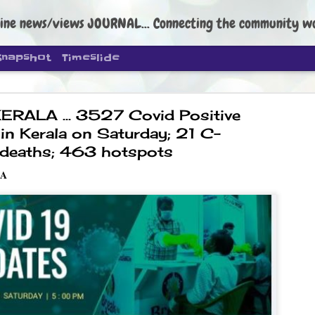
ine news/views JOURNAL... Connecting the community worldwide Edi
Snapshot
Timeslide
RALA ... 3527 Covid Positive
in Kerala on Saturday; 21 C-
deaths; 463 hotspots
LA
DIPKE: C
AUG
4
regroup, 
moveme
NEWS CJP DIPKE
NEW DELHI: Cockroach Janta
the group’s immediate priori
following the student-led pr
politics as of now.