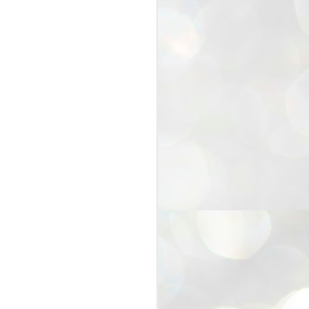
25
Cockroaches
prove their worth
NEW DELHI: Education Minister
Dharmendra Pradhan bowed out
of office on Saturday, with the
Modi government being unable to
withstand the huge pressure piled
on it by the rising tide of a youth
movement, with a 30-year-old
Boston-based PG student, Abhijit
Dipke, at the head of it.
Pradhan resigned this afternoon
after the day wore on with a strong
demand from the Leader of
Opposition, Rahul Gandhi asking
Modi to heed the calls of the
youth-student protesters.