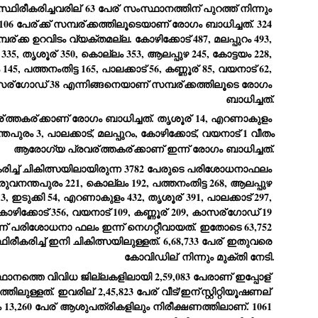
്ഥിരീകരിച്ചവരില്
 63 പേര്
 സംസ്ഥാനത്തിന് പുറത്ത് നിന്നും 
emed lost, they came. Young roaches riding in on the rain. The
ogeny of the unholy union between a judge and a joke.
106 പേര്
ക്ക് സമ്പര്
ക്കത്തിലൂടെയാണ് രോഗം ബാധിച്ചത്. 324 
പര്
ക്ക ഉറവിടം വ്യക്തമല്ല. കോഴിക്കോട് 487, മലപ്പുറം 493, 
 all know the story, but here it is, for the record.
35, തൃശൂര്
 350, കൊല്ലം 353, ആലപ്പുഴ 245, കോട്ടയം 228, 
45, പത്തനംതിട്ട 165, പാലക്കാട് 56, കണ്ണൂര്
 85, വയനാട് 62, 
സര്
ഗോഡ് 38 എന്നിങ്ങനെയാണ് സമ്പര്
ക്കത്തിലൂടെ രോഗം 
ബാധിച്ചത്.
്
ത്തകര്
ക്കാണ് രോഗം ബാധിച്ചത്. തൃശൂര്
 14, എറണാകുളം 
STUDENT protests against Modi
UL
്തപുരം 3, പാലക്കാട്, മലപ്പുറം, കോഴിക്കോട്, വയനാട് 1 വീതം 
2
government intensify in DELHI
ആരോഗ്യ പ്രവര്
ത്തകര്
ക്കാണ് ഇന്ന് രോഗം ബാധിച്ചത്.
EWS STUDENTS CJP
രിച്ച് ചികിത്സയിലായിരുന്ന 3782 പേരുടെ പരിശോധനാഫലം 
W DELHI: Some 16 Metro Stations were closed on Wednesday as
രുവനന്തപുരം 221, കൊല്ലം 192, പത്തനംതിട്ട 268, ആലപ്പുഴ 
udents seeking the resignation of Education Minister Dharmemdra
adhan intensified their protests under the banner of the newly formed
13, ഇടുക്കി 54, എറണാകുളം 432, തൃശൂര്
 391, പാലക്കാട് 297, 
ckroach Janata Party in the national capital and elsewhere.
കോഴിക്കോട് 356, വയനാട് 109, കണ്ണൂര്
 209, കാസര്
ഗോഡ് 19 
് പരിശോധനാ ഫലം ഇന്ന് നെഗറ്റീവായത്. ഇതോടെ 63,752 
e shutdown of the local rail system was aimed at preventing
nvergence of the youths and students in the agitation’s hotspot at
ീകരിച്ച് ഇനി ചികിത്സയിലുള്ളത്. 6,68,733 പേര്
 ഇതുവരെ 
ntar Mantar in New Delhi, close to which the Parliament is in session.
കോവിഡില്
 നിന്നും മുക്തി നേടി.
ാനത്തെ വിവിധ ജില്ലകളിലായി 2,59,083 പേരാണ് ഇപ്പോള്
VS-ന്റെ പേരിൽ പഠന ഗവേഷണ ക്യാമ്പസ്'
UL
്തിലുള്ളത്. ഇവരില്
 2,45,823 പേര്
 വീട്/ഇന്
സ്റ്റിറ്റിയൂഷണല്
1
വേണം: വി എ അരുൺ
13,260 പേര്
 ആശുപത്രികളിലും നിരീക്ഷണത്തിലാണ്. 1061 
y വി എ അരുൺ കുമാർ