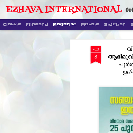
EZHAVA INTERNATIONAL
Onl
Classic
Flipcard
Magazine
Mosaic
Sidebar
വ
FEB
ആഭിമുഖ്
8
പൂര്
ഉദ്