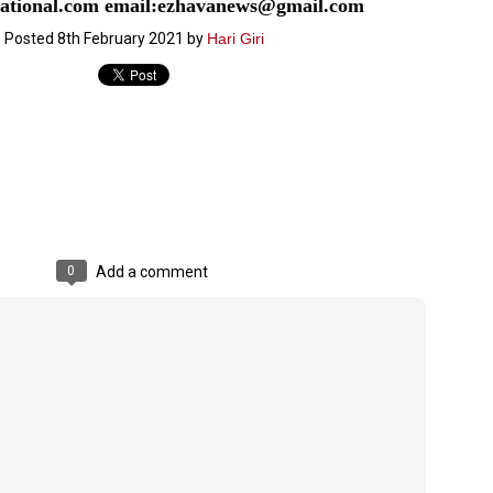
ational.com email:ezhavanews@gmail.com
ൈലി മാറ്റണം എന്നും ജനങ്ങളിലേക്ക് ഇറങ്ങി ചെല്ലണം എന്നും ഉള്ള
Posted
8th February 2021
by
Hari Giri
ഴകൊമ്പൻ ഉപദേശത്തിൽ "തിരുത്തൽ" ഒതുക്കി സി പി ഐ എം
േന്ദ്ര നേതൃത്വം. "എത്ര വേണമെങ്കിലും തല്ലിക്കോളൂ, ഞാൻ
ന്നാകില്ലമ്മാവാ" എന്ന പഴമൊഴിയുടെ തുകിലുണർത്തി
ാർട്ടിയുടെ കേന്ദ്ര കമ്മിറ്റി രണ്ടു ദിവസത്തെ യോഗം ഡൽഹിയിൽ
്നവസാനിപ്പിക്കുന്നു.
MYTH OF PROGRESS
UL
2
EDITORIAL THE SHILLONG TIMES
0
Add a comment
e World Bank’s designation of India as a “lower middle income”
onomy should drill some sense into the minds of those who get on to
eir rooftops to hail the nation’s economic progress under the Narendra
di dispensation lasting around 13 years at a stretch since 2014.
സി പി ഐ എം സെൻട്രൽ കമ്മിറ്റി തീരുമാനങ്ങൾ
UL
2
നാളെ അറിയാം