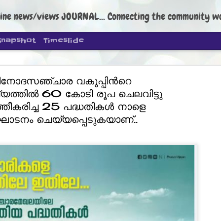
ine news/views JOURNAL... Connecting the community worldwide Edi
Snapshot
Timeslide
ിനോദസഞ്ചാര വകുപ്പിന്‍റെ
യത്തില്‍ 60 കോടി രൂപ ചെലവിട്ടു
‍ത്തീകരിച്ച 25 പദ്ധതികൾ നാളെ
ഘാടനം ചെയ്യപ്പെടുകയാണ്..
DIPKE: C
AUG
4
regroup, 
moveme
NEWS CJP DIPKE
NEW DELHI: Cockroach Janta
the group’s immediate priori
following the student-led pr
politics as of now.