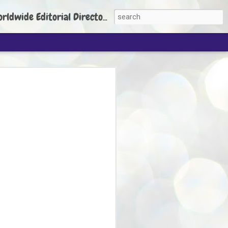
torial Director: Prem Chandran
JP's aim is to
build people's
nt
 Party founder Abhijeet Dipke has said
ty is to strengthen its organisation
otests, and it does not aim at entering