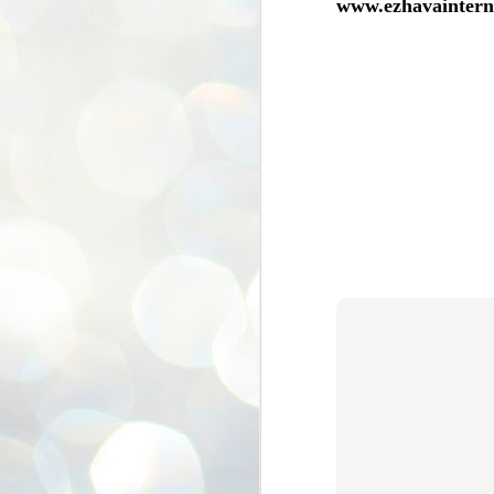
www.ezhavaintern
ശ
അ
ക
ന
പ
ഇന
J
1
Th
ec
th
Mo
J
1