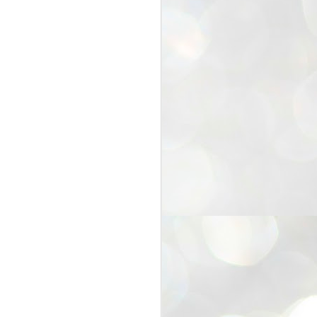
25
Cockroaches
prove their worth
NEW DELHI: Education Minister
Dharmendra Pradhan bowed out
of office on Saturday, with the
Modi government being unable to
withstand the huge pressure piled
on it by the rising tide of a youth
movement, with a 30-year-old
Boston-based PG student, Abhijit
Dipke, at the head of it.
Pradhan resigned this afternoon
after the day wore on with a strong
demand from the Leader of
Opposition, Rahul Gandhi asking
Modi to heed the calls of the
youth-student protesters.