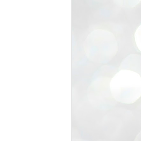
view that the movement’s biggest
e resignation of education minister
 willingness of people to question the
blic interest.
regroup with its volunteers before
f action.
regroup. When we started this protest,
ound 10 to 20 people. But as the
 people and volunteers came forward.
EXIT PRADHAN..
JUL