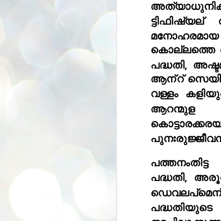
അത്യാധുനിക
se
pr
ട്ടിഫിഷ്യല്
 വാ
We
മനോഹരമായ പ
കൊല്ലത്തെ 
പദ്ധതി, അഷ്ടമ
ആന്
റ് സെയി
J
വള്ളം കളിയ
2
ആറന്മുള ഡെ
N
കൊട്ടാരക്കരയ
NE
st
Pr
പുനഃരുജ്ജീവന
Co
Th
പത്തനംതിട്ട 
co
Ja
പദ്ധതി, അരൂ
ഡെവലപ്മെന്
J
പദ്ധതിയുടെ 
2
b