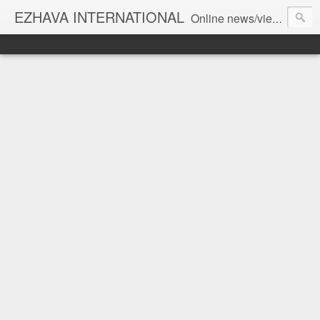
EZHAVA INTERNATIONAL
Online news/views JOURNAL... Connecting the community worldwide Editorial Director: Prem Chandran