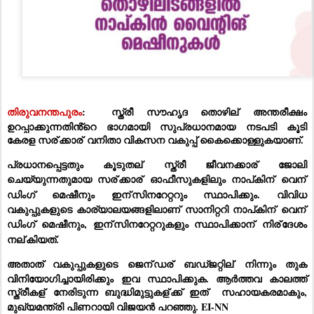
തിരുവനന്തപുരം
:  
സ്ത്രീ സൗഹൃദ തൊഴില്
 അന്തരീക്ഷം 
ഉറപ്പാക്കുന്നതിൻ്റെ ഭാഗമായി സുപ്രധാനമായ നടപടി കൂടി 
കേരള 
സര്
ക്കാര്
വനിതാ വികസന വകുപ്പ് കൈക്കൊള്ളുകയാണ്. 
പ്രധാനപ്പെട്ടതും കൂടുതല്
 സ്ത്രീ ജീവനക്കാര്
 ജോലി 
ചെയ്യുന്നതുമായ സര്
ക്കാര്
 ഓഫീസുകളിലും നാപ്കിന്
 വെന്
ഡിംഗ് മെഷീനും ഇന്
സിനറേറ്ററും സ്ഥാപിക്കും. വിവിധ 
വകുപ്പുകളുടെ കാര്യാലയങ്ങളിലാണ് സാനിറ്ററി നാപ്കിന്
 വെന്
ഡിംഗ് മെഷീനും, ഇന്
സിനറേറ്ററുകളും സ്ഥാപിക്കാന്
 നിര്
ദേശം 
നല്
കിയത്. 
അതാത് വകുപ്പുകളുടെ ജെന്
ഡര്
 ബഡ്ജറ്റില്
 നിന്നും തുക 
വിനിയോഗിച്ചായിരിക്കും ഇവ സ്ഥാപിക്കുക. ആർത്തവ കാലത്ത് 
സ്ത്രീകള്
 നേരിടുന്ന ബുദ്ധിമുട്ടുകള്
ക്ക് ഇത്  സഹായകരമാകും, 
മുഖ്യമന്ത്രി
പിണറായി
വിജയ
ൻ
പറഞ്ഞു. EI-NN