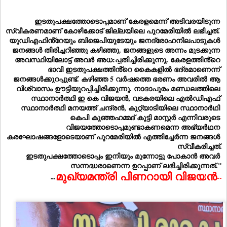
ഇടതുപക്ഷത്തോടൊപ്പമാണ് കേരളമെന്ന് അടിവരയിടുന്ന 
സ്വീകരണമാണ് കോഴിക്കോട് ജില്ലയിലെ പുറമേരിയിൽ ലഭിച്ചത്. 
യുഡിഎഫിൻ്റേയും ബിജെപിയുടേയും ജനദ്രോഹനിലപാടുകൾ 
ജനങ്ങൾ തിരിച്ചറിഞ്ഞു കഴിഞ്ഞു. ജനങ്ങളുടെ അന്നം മുടക്കുന്ന 
അവസ്ഥിയിലോട്ട് അവർ അധ:പ്പതിച്ചിരിക്കുന്നു. കേരളത്തിൻ്റെ 
ഭാവി ഇടതുപക്ഷത്തിൻ്റെ കൈകളിൽ ഭദ്രമാണെന്ന് 
ജനങ്ങൾക്കുറപ്പുണ്ട്. കഴിഞ്ഞ 5 വർഷത്തെ ഭരണം അവരിൽ ആ 
വിശ്വാസം ഊട്ടിയുറപ്പിച്ചിരിക്കുന്നു. നാദാപുരം മണ്ഡലത്തിലെ 
സ്ഥാനാർത്ഥി ഇ കെ വിജയൻ, വടകരയിലെ എൽഡിഎഫ് 
സ്ഥാനാർത്ഥി മനയത്ത് ചന്ദ്രൻ, കുറ്റ്യാടിയിലെ സ്ഥാനാർഥി 
കെപി കുഞ്ഞഹമ്മദ് കുട്ടി മാസ്റ്റർ എന്നിവരുടെ 
വിജയത്തോടൊപ്പമുണ്ടാകണമെന്ന അഭ്യർഥന 
കരഘോഷങ്ങളോടെയാണ് പുറമേരിയിൽ എത്തിച്ചേർന്ന ജനങ്ങൾ 
സ്വീകരിച്ചത്.
 ഇടതുപക്ഷത്തോടൊപ്പം ഇനിയും മുന്നോട്ടു പോകാൻ അവർ 
സന്നദ്ധരാണെന്ന ഉറപ്പാണ് ലഭിച്ചിരിക്കുന്നത്."
ൻ
മുഖ്യമന്ത്രി
പിണറായി
വിജയ
--
--