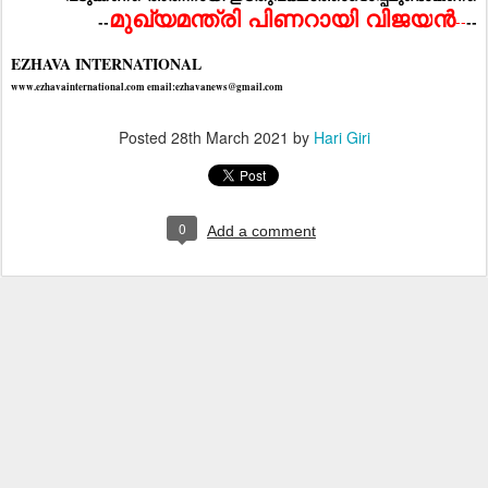
ൻ
മുഖ്യമന്ത്രി
പിണറായി
വിജയ
--
--
--
EZHAVA INTERNATIONAL 
www.ezhavainternational.com email:ezhavanews@gmail.com
Posted
28th March 2021
by
Hari Giri
0
Add a comment