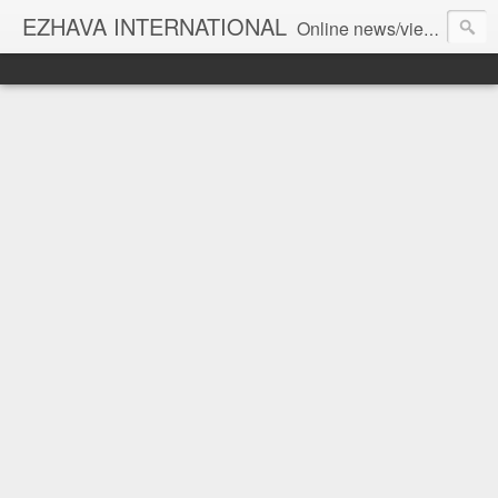
EZHAVA INTERNATIONAL
Online news/views JOURNAL... Connecting the community worldwide Editorial Director: Prem Chandran