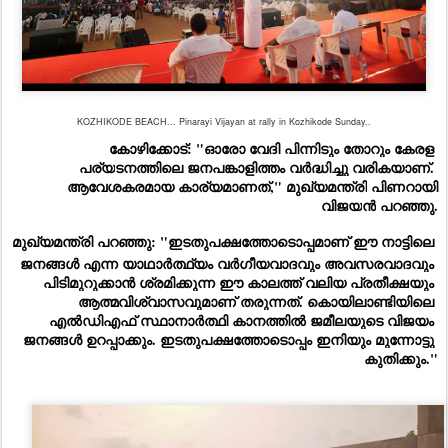
KOZHIKODE BEACH... Pinarayi Vijayan at rally in Kozhikode Sunday..
കോഴിക്കോട്: 
"ഓരോ വേദി പിന്നിടും തോറും കേരള 
പര്യ
ടനത്തിലെ ജനപങ്കാളിത്തം വർദ്ധിച്ചു വരികയാണ്. 
ആവേശകരമായ കാര്യമാണത്," 
മുഖ്യമന്ത്രി
പിണറായി
വിജയ
ൻ
പറഞ്ഞു.
മുഖ്യമന്ത്രി 
പറഞ്ഞു: "
ഇടതുപക്ഷത്തോടൊപ്പമാണ് ഈ നാട്ടിലെ 
ജനങ്ങൾ എന്ന യാഥാർത്ഥ്യം വർഗീയവാദവും അവസരവാദവും 
പിടിമുറുക്കാൻ ശ്രമിക്കുന്ന ഈ കാലത്ത് വലിയ പ്രതീക്ഷയും 
ആത്മവിശ്വാസവുമാണ് തരുന്നത്. കൊയിലാണ്ടിയിലെ 
എൽഡിഎഫ് സ്ഥാനാർത്ഥി കാനത്തിൽ ജമീലയുടെ വിജയം 
ജനങ്ങൾ ഉറപ്പാക്കും. ഇടതുപക്ഷത്തോടൊപ്പം ഇനിയും മുന്നോട്ടു 
കുതിക്കും."