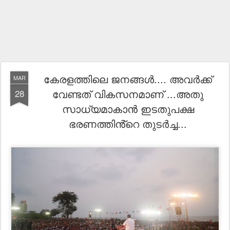
കേരളത്തിലെ ജനങ്ങൾ.... അവർക്ക്
MAR
വേണ്ടത് വികസനമാണ് ...അതു
28
സാധ്യമാകാൻ ഇടതുപക്ഷ
ഭരണത്തിൻ്റെ തുടർച്ച...