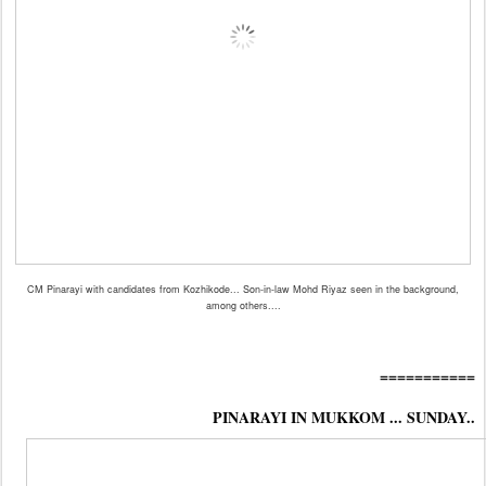
CM Pinarayi with candidates from Kozhikode... Son-in-law Mohd Riyaz seen in the background,
among others....
===========
PINARAYI IN MUKKOM ... SUNDAY..