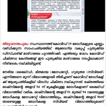
തിരുവനന്തപുരം
: 
സംസ്ഥാനത്ത് കോവിഡ് 19 രോഗികളുടെ എണ്ണം 
വര്
ധിക്കുന്ന സാഹചര്യത്തില്
 ആരോഗ്യ വകുപ്പ് പുതുക്കിയ 
ഡിസ്ചാര്
ജ് മാര്
ഗരേഖ പുറത്തിറക്കി. എത്രയും വേഗം കോവിഡ് 
ചികിത്സാ കേന്ദ്രങ്ങള്
 ഈ പുതുക്കിയ മാര്
ഗരേഖ നടപ്പിലാക്കാന്
നിര്
ദേശം നല്
കിയിട്ടുണ്ട്.
നേരിയ (മൈല്
ഡ്), മിതമായ (മോഡറേറ്റ്), ഗുരുതര (സിവിയര്
) 
എന്നിങ്ങനെ മൂന്ന് വിഭാഗങ്ങളായി തിരിച്ചാണ് കോവിഡ് രോഗികള്
ക്ക് ആശുപത്രികളില്
 വിദഗ്ധ ചികിത്സ നല്
കുന്നത്. രക്തത്തിലെ 
ഓക്‌സിജന്റെ അളവ് 94 ന് മുകളിലുള്ള രോഗികളാണ് മൈല്
ഡ് 
വിഭാഗത്തില്
 വരിക. ഓക്‌സിജന്റെ അളവ് 91 മുതല്
 94 വരെയുള്ള 
രോഗികളെ മോഡറേറ്റ് വിഭാഗത്തിലും, ഓക്‌സിജന്റെ അളവ് 90ന് 
താഴെയുള്ള രോഗികളെ സിവിയര്
 വിഭാഗത്തിലുമാണ് 