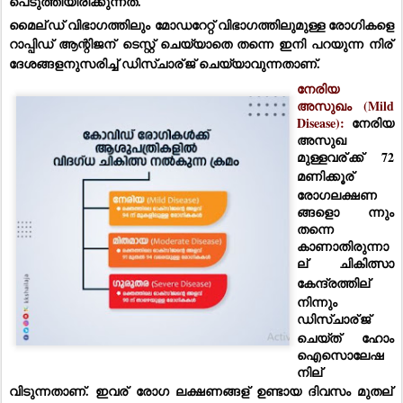
പെടുത്തിയിരിക്കുന്നത്.
മൈല്
ഡ് വിഭാഗത്തിലും മോഡറേറ്റ് വിഭാഗത്തിലുമുള്ള രോഗികളെ 
റാപ്പിഡ് ആന്റിജന്
 ടെസ്റ്റ് ചെയ്യാതെ തന്നെ ഇനി പറയുന്ന നിര്
ദേശങ്ങളനുസരിച്ച് ഡിസ്ചാര്
ജ് ചെയ്യാവുന്നതാണ്.
നേരിയ 
അസുഖം (Mild 
Disease): 
നേരിയ 
അസുഖ 
മുള്ളവര്
ക്ക് 72 
മണിക്കൂര്
രോഗലക്ഷണ
ങ്ങളൊ ന്നും 
തന്നെ 
കാണാതിരുന്നാ
ല്
 ചികിത്സാ 
കേന്ദ്രത്തില്
നിന്നും 
ഡിസ്ചാര്
ജ് 
ചെയ്ത് ഹോം 
ഐസൊലേഷ
നില്
വിടുന്നതാണ്. ഇവര്
 രോഗ ലക്ഷണങ്ങള്
 ഉണ്ടായ ദിവസം മുതല്