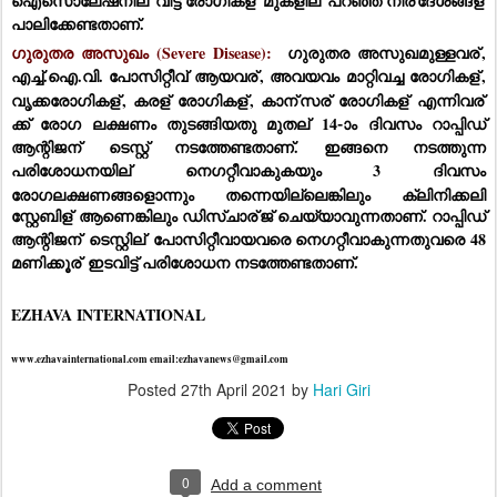
ഐസൊലേഷനില്
 വിട്ട രോഗികള്
 മുകളില്
 പറഞ്ഞ നിര്
ദേശങ്ങള്
പാലിക്കേണ്ടതാണ്.
ഗുരുതര അസുഖം (Severe Disease):  
ഗുരുതര അസുഖമുള്ളവര്
, 
എച്ച്.ഐ.വി. പോസിറ്റീവ് ആയവര്
, അവയവം മാറ്റിവച്ച രോഗികള്
, 
വൃക്കരോഗികള്
, കരള്
 രോഗികള്
, കാന്
സര്
 രോഗികള്
 എന്നിവര്
ക്ക് രോഗ ലക്ഷണം തുടങ്ങിയതു മുതല്
 14-ാം ദിവസം റാപ്പിഡ് 
ആന്റിജന്
 ടെസ്റ്റ് നടത്തേണ്ടതാണ്. ഇങ്ങനെ നടത്തുന്ന 
പരിശോധനയില്
 നെഗറ്റീവാകുകയും 3 ദിവസം 
രോഗലക്ഷണങ്ങളൊന്നും തന്നെയില്ലെങ്കിലും ക്ലിനിക്കലി 
സ്റ്റേബിള്
 ആണെങ്കിലും ഡിസ്ചാര്
ജ് ചെയ്യാവുന്നതാണ്. റാപ്പിഡ് 
ആന്റിജന്
 ടെസ്റ്റില്
 പോസിറ്റീവായവരെ നെഗറ്റീവാകുന്നതുവരെ 48 
മണിക്കൂര്
 ഇടവിട്ട് പരിശോധന നടത്തേണ്ടതാണ്. 
EZHAVA INTERNATIONAL 
www.ezhavainternational.com email:ezhavanews@gmail.com
Posted
27th April 2021
by
Hari Giri
0
Add a comment