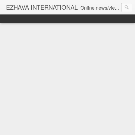
EZHAVA INTERNATIONAL
Online news/views JOURNAL... Connecting the community worldwide Editorial Director: Prem Chandran