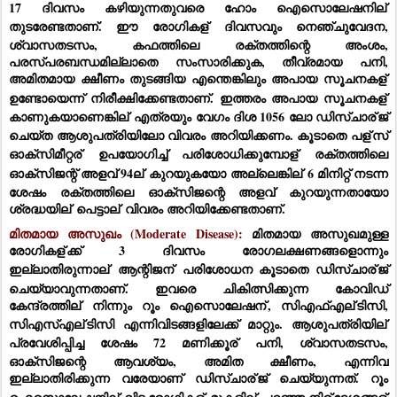
17 ദിവസം കഴിയുന്നതുവരെ ഹോം ഐസൊലേഷനില്
തുടരേണ്ടതാണ്. ഈ രോഗികള്
 ദിവസവും നെഞ്ചുവേദന, 
ശ്വാസതടസം, കഫത്തിലെ രക്തത്തിന്റെ അംശം, 
പരസ്പരബന്ധമില്ലാതെ സംസാരിക്കുക, തീവ്രമായ പനി, 
അമിതമായ ക്ഷീണം തുടങ്ങിയ എന്തെങ്കിലും അപായ സൂചനകള്
ഉണ്ടോയെന്ന് നിരീക്ഷിക്കേണ്ടതാണ്. ഇത്തരം അപായ സൂചനകള്
കാണുകയാണെങ്കില്
 എത്രയും വേഗം ദിശ 1056 ലോ ഡിസ്ചാര്
ജ് 
ചെയ്ത ആശുപത്രിയിലോ വിവരം അറിയിക്കണം. കൂടാതെ പള്
സ് 
ഓക്‌സിമീറ്റര്
 ഉപയോഗിച്ച് പരിശോധിക്കുമ്പോള്
 രക്തത്തിലെ 
ഓക്‌സിജന്റ് അളവ് 94ല്
 കുറയുകയോ അല്ലെങ്കില്
 6 മിനിറ്റ് നടന്ന 
ശേഷം രക്തത്തിലെ ഓക്‌സിജന്റെ അളവ് കുറയുന്നതായോ 
ശ്രദ്ധയില്
 പെട്ടാല്
 വിവരം അറിയിക്കേണ്ടതാണ്.
മിതമായ അസുഖം (Moderate Disease): 
മിതമായ അസുഖമുള്ള 
രോഗികള്
ക്ക് 3 ദിവസം രോഗലക്ഷണങ്ങളൊന്നും 
ഇല്ലാതിരുന്നാല്
 ആന്റിജന്
 പരിശോധന കൂടാതെ ഡിസ്ചാര്
ജ് 
ചെയ്യാവുന്നതാണ്. ഇവരെ ചികിത്സിക്കുന്ന കോവിഡ് 
കേന്ദ്രത്തില്
 നിന്നും റൂം ഐസൊലേഷന്
, സിഎഫ്എല്
ടിസി, 
സിഎസ്എല്
ടിസി എന്നിവിടങ്ങളിലേക്ക് മാറ്റും. ആശുപത്രിയില്
പ്രവേശിപ്പിച്ച ശേഷം 72 മണിക്കൂര്
 പനി, ശ്വാസതടസം, 
ഓക്‌സിജന്റെ ആവശ്യം, അമിത ക്ഷീണം, എന്നിവ 
ഇല്ലാതിരിക്കുന്ന വരേയാണ് ഡിസ്ചാര്
ജ് ചെയ്യുന്നത്. റൂം 