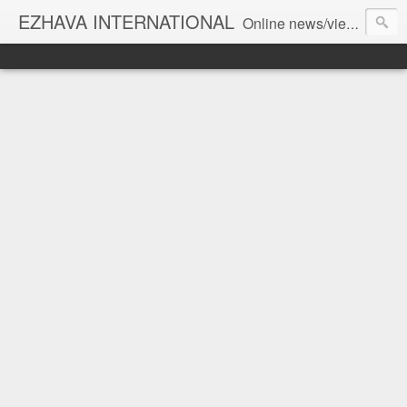
EZHAVA INTERNATIONAL
Online news/views JOURNAL... Connecting the community worldwide Editorial Director: Prem Chandran