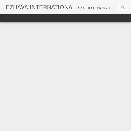
EZHAVA INTERNATIONAL
Online news/views JOURNAL... Connecting the community worldwide Editorial Director: Prem Chandran