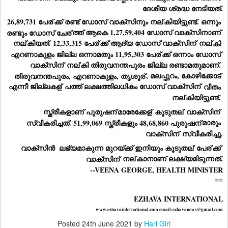
ദേശീയ ശ്രദ്ധ നേടിയത്.
26,89,731 പേര്
ക്ക് രണ്ട് ഡോസ് വാക്‌സിനും നല്
കിയിട്ടുണ്ട്. ഒന്നും 
രണ്ടും ഡോസ് ചേര്
ത്ത് ആകെ 1,27,59,404 ഡോസ് വാക്‌സിനാണ് 
നല്
കിയത്. 12,33,315 പേര്
ക്ക് ആദ്യ ഡോസ് വാക്‌സിന്
 നല്
കി 
എറണാകുളം ജില്ല ഒന്നാമതും 11,95,303 പേര്
ക്ക് ഒന്നാം ഡോസ് 
വാക്‌സിന്
 നല്
കി തിരുവനന്തപുരം ജില്ല രണ്ടാമതുമാണ്. 
തിരുവനന്തപുരം, എറണാകുളം, തൃശൂര്
, മലപ്പുറം, കോഴിക്കോട് 
എന്നീ ജില്ലകള്
 പത്ത് ലക്ഷത്തിലധികം ഡോസ് വാക്‌സിന്
 വീതം 
നല്
കിയിട്ടുണ്ട്. 
സ്ത്രീകളാണ് പുരുഷന്
മാരേക്കേള്
 കൂടുതല്
 വാക്‌സിന്
സ്വീകരിച്ചത്. 51,99,069 സ്ത്രീകളും 48,68,860 പുരുഷന്
മാരും 
വാക്‌സിന്
 സ്വീകരിച്ചു.
വാക്സിൻ  ലഭ്യമാകുന്ന മുറയ്ക്ക് ഇനിയും കൂടുതല്
 പേര്
ക്ക് 
വാക്‌സിന്
 നല്
കാനാണ് ലക്ഷ്യമിടുന്നത്.
--VEENA GEORGE, HEALTH MINISTER
==
EZHAVA INTERNATIONAL
www.ezhavainternational.com email:ezhavanews@gmail.com
Posted
24th June 2021
by
Hari Giri