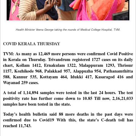
Health Minister Veena George taking the rounds of Medical College Hospital, TVM.
COVID KERALA THURSDAY
TVM: As many as 12,469 more persons were confirmed Covid Positive
in Kerala on Thursday. Trivandrum registered 1727 cases on its daily
chart, Kollam 1412, Ernakulam 1322, Malappuram 1293, Thrissur
1157, Kozhikode 968, Palakkad 957, Alappuzha 954, Pathanamthitta
588, Kannur 535, Kottayam 464, Idukki 417, Kasaragod 416 and
Wayanad 259 cases.
A total of 1,14,894 samples were tested in the last 24 hours. The test
positivity rate has further come down to 10.85 Till now, 2,16,21,033
samples have been tested in the state.
Today’s health bulletin said 88 more deaths in the past days were
confirmed due to Covid19 With this, the state’s C-death toll has
reached 11,743.