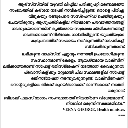
ആര്
സിസിയില്
 യുവതി ലിഫ്റ്റില്
 പരിക്കുപറ്റി മരണമടഞ്ഞ 
സംഭവത്തില്
 കര്
ശന നടപടി സ്വീകരിച്ചിട്ടുണ്ട്. ഒരാളെ പിരിച്ചു 
വിടുകയും രണ്ടുപേരെ സസ്‌പെന്
ഡ് ചെയ്യുകയും 
ചെയ്തിരുന്നു. ആശുപത്രികളില്
 നിര്
മ്മാണ പ്രവര്
ത്തനങ്ങള്
നടക്കുകയാണെങ്കില്
 കൃത്യമായ സുരക്ഷാ ക്രമീകരണങ്ങള്
നടത്തണമെന്ന് നിര്
ദേശം നല്
കിയിട്ടുണ്ട്. യുവതിയുടെ 
കുടുംബത്തിന് സഹായം നല്
കുന്നതിന് നടപടികള്
സ്വീകരിക്കുന്നതാണ്.
ലഭിക്കുന്ന വാക്‌സിന്
 ഏറ്റവും നന്നായി ഉപയോഗിക്കുന്ന 
സംസ്ഥാനമാണ് കേരളം. ആവശ്യമായ വാക്‌സിന്
ലഭിക്കാത്തതാണ് സ്‌പോട്ട് രജിസ്‌ട്രേഷന്
 നടത്താന്
 വൈകുന്നത്. 
പ്രവാസികള്
ക്കും മറ്റുമായി ചില സ്ഥലങ്ങളില്
 സ്‌പോട്ട് 
രജിസ്‌ട്രേഷന്
 നടന്നുവരുന്നുണ്ട്. വാക്‌സിനേഷന്
സെന്ററുകളിലെ തിരക്ക് കുറയ്ക്കാനാണ് ഓണ്
ലൈന്
 നടത്തി 
വരുന്നത്.
ബ്ലാക്ക് ഫങ്കസ് രോഗം സംസ്ഥാനത്ത് നിയന്ത്രണ വിധേയമാണ്. 
നിലവില്
 മരുന്നിന് ക്ഷാമമില്ല."
--VEENA GEORGE, Health minister.
===