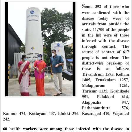
S
ome 392 of those who
were confirmed with the
disease today were of
arrivals from outside the
state. 11,700 of the people
in the list were of those
infected with the disease
through contact. The
source of contact of 617
people is not clear. The
district-wise break-up of
these is as follows:
Trivandrum 1595, Kollam
1405, Ernakulam 1257,
Malappuram 1261,
Thrissur 1135, Kozhikode
951, Palakkad 614,
Alappuzha 947,
Pathanamthitta 576,
Kannur 474, Kottayam 437, Idukki 396, Kasaragod 410, Wayanad
242.
60 health workers were among those infected with the disease in