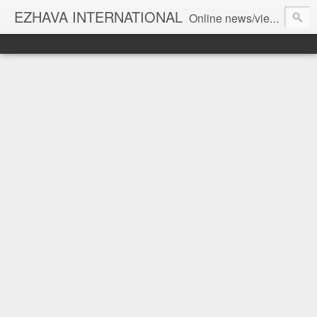
EZHAVA INTERNATIONAL
Online news/views JOURNAL... Connecting the community worldwide Editorial Director: Prem Chandran