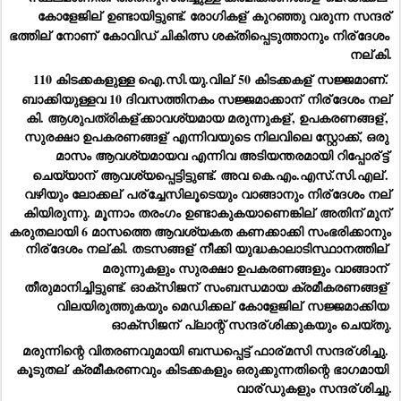
കോളേജില്
 ഉണ്ടായിട്ടുണ്ട്. രോഗികള്
 കുറഞ്ഞു വരുന്ന സന്ദര്
ഭത്തില്
 നോണ്
 കോവിഡ് ചികിത്സ ശക്തിപ്പെടുത്താനും നിര്
ദേശം 
നല്
കി.
110 കിടക്കകളുള്ള ഐ.സി.യു.വില്
 50 കിടക്കകള്
 സജ്ജമാണ്. 
ബാക്കിയുള്ളവ 10 ദിവസത്തിനകം സജ്ജമാക്കാന്
 നിര്
ദേശം നല്
കി. ആശുപത്രികള്
ക്കാവശ്യമായ മരുന്നുകള്
, ഉപകരണങ്ങള്
, 
സുരക്ഷാ ഉപകരണങ്ങള്
 എന്നിവയുടെ നിലവിലെ സ്റ്റോക്ക്, ഒരു 
മാസം ആവശ്യമായവ എന്നിവ അടിയന്തരമായി റിപ്പോര്
ട്ട് 
ചെയ്യാന്
 ആവശ്യപ്പെട്ടിട്ടുണ്ട്. അവ കെ.എം.എസ്.സി.എല്
. 
വഴിയും ലോക്കല്
 പര്
ച്ചേസിലൂടെയും വാങ്ങാനും നിര്
ദേശം നല്
കിയിരുന്നു. മൂന്നാം തരംഗം ഉണ്ടാകുകയാണെങ്കില്
 അതിന് മുന്
കരുതലായി 6 മാസത്തെ ആവശ്യകത കണക്കാക്കി സംഭരിക്കാനും 
നിര്
ദേശം നല്
കി. തടസങ്ങള്
 നീക്കി യുദ്ധകാലാടിസ്ഥാനത്തില്
മരുന്നുകളും സുരക്ഷാ ഉപകരണങ്ങളും വാങ്ങാന്
തീരുമാനിച്ചിട്ടുണ്ട്. ഓക്‌സിജന്
 സംബന്ധമായ ക്രമീകരണങ്ങള്
വിലയിരുത്തുകയും മെഡിക്കല്
 കോളേജില്
 സജ്ജമാക്കിയ 
ഓക്‌സിജന്
 പ്ലാന്റ് സന്ദര്
ശിക്കുകയും ചെയ്തു.
മരുന്നിന്റെ വിതരണവുമായി ബന്ധപ്പെട്ട് ഫാര്
മസി സന്ദര്
ശിച്ചു. 
കൂടുതല്
 ക്രമീകരണവും കിടക്കകളും ഒരുക്കുന്നതിന്റെ ഭാഗമായി 
വാര്
ഡുകളും സന്ദര്
ശിച്ചു.