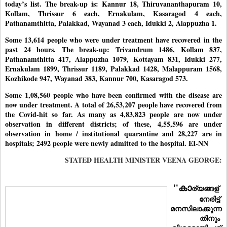
today’s list. The break-up is: Kannur 18, Thiruvananthapuram 10,
Kollam, Thrissur 6 each, Ernakulam, Kasaragod 4 each,
Pathanamthitta, Palakkad, Wayanad 3 each, Idukki 2, Alappuzha 1.
Some 13,614 people who were under treatment have recovered in the
past 24 hours. The break-up: Trivandrum 1486, Kollam 837,
Pathanamthitta 417, Alappuzha 1079, Kottayam 831, Idukki 277,
Ernakulam 1899, Thrissur 1189, Palakkad 1428, Malappuram 1568,
Kozhikode 947, Wayanad 383, Kannur 700, Kasaragod 573.
Some 1,08,560 people who have been confirmed with the disease are
now under treatment. A total of 26,53,207 people have recovered from
the Covid-hit so far. As many as 4,83,823 people are now under
observation in different districts; of these, 4,55,596 are under
observation in home / institutional quarantine and 28,227 are in
hospitals; 2492 people were newly admitted to the hospital. EI-NN
STATED HEALTH MINISTER VEENA GEORGE:
"കാ
ര്യങ്ങള്
നേരിട്ട് 
മനസിലാക്കുന്ന
തിനും 