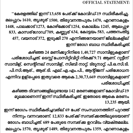
OFFICIAL STATEMENT:
"കേരളത്തില്
 ഇന്ന് 13,658 പേര്
ക്ക് കോവിഡ്-19 സ്ഥിരീകരിച്ചു. 
മലപ്പുറം 1610, തൃശൂര്
 1500, തിരുവനന്തപുരം 1470, എറണാകുളം 
1448, പാലക്കാട് 1273, കോഴിക്കോട് 1254, കൊല്ലം 1245, ആലപ്പുഴ 
833, കാസര്
ഗോഡ് 709, കണ്ണൂര്
 634, കോട്ടയം 583, പത്തനംതിട്ട 
457, വയനാട് 372, ഇടുക്കി 270 എന്നിങ്ങനേയാണ് ജില്ലകളില്
ഇന്ന് രോഗ ബാധ സ്ഥിരീകരിച്ചത്.
കഴിഞ്ഞ 24 മണിക്കൂറിനിടെ 1,40,727 സാമ്പിളുകളാണ് 
പരിശോധിച്ചത്. ടെസ്റ്റ് പോസിറ്റിവിറ്റി നിരക്ക് 9.71 ആണ്. റുട്ടീന്
സാമ്പിള്
, സെന്റിനല്
 സാമ്പിള്
, സിബി നാറ്റ്, ട്രൂനാറ്റ്, പി.ഒ.സി.ടി. 
പി.സി.ആര്
., ആര്
.ടി. എല്
.എ.എം.പി., ആന്റിജന്
 പരിശോധന 
എന്നിവ ഉള്
പ്പെടെ ഇതുവരെ ആകെ 2,30,73,669 സാമ്പിളുകളാണ് 
പരിശോധിച്ചത്.
കഴിഞ്ഞ ദിവസങ്ങളിലുണ്ടായ 142 മരണങ്ങളാണ് കോവിഡ്-19 
മൂലമാണെന്ന് ഇന്ന് സ്ഥിരീകരിച്ചത്. ഇതോടെ ആകെ മരണം 
13,235 ആയി.
ഇന്ന് രോഗം സ്ഥിരീകരിച്ചവരില്
 69 പേര്
 സംസ്ഥാനത്തിന് പുറത്ത് 
നിന്നും വന്നവരാണ്. 12,833 പേര്
ക്ക് സമ്പര്
ക്കത്തിലൂടെയാണ് 
രോഗം ബാധിച്ചത്. 689 പേരുടെ സമ്പര്
ക്ക ഉറവിടം വ്യക്തമല്ല. 
മലപ്പുറം 1570, തൃശൂര്
 1489, തിരുവനന്തപുരം 1359, എറണാകുളം 