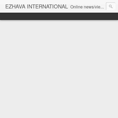
EZHAVA INTERNATIONAL
Online news/views JOURNAL... Connecting the community worldwide Editorial Director: Prem Chandran