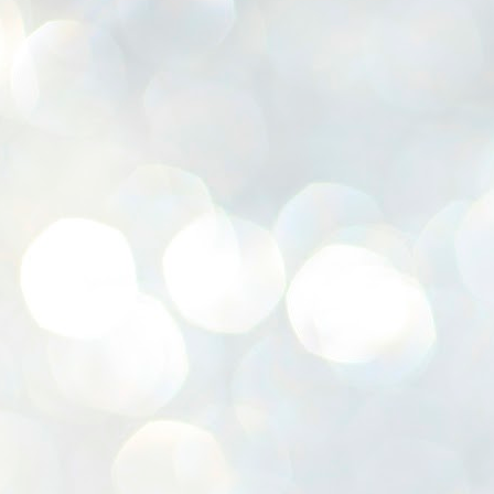
K
E
ww
J
1
ന
പ
വ
ച
എ
എ
ഇ
ത
സ
പ
J
1