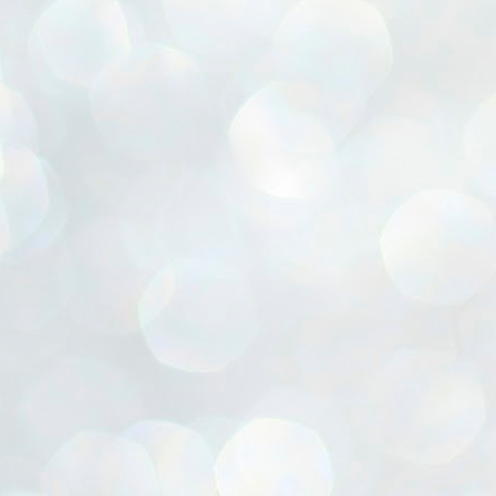
ൈലി മാറ്റണം എന്നും ജനങ്ങളിലേക്ക് ഇറങ്ങി ചെല്ലണം എന്നും ഉള്ള
ഴകൊമ്പൻ ഉപദേശത്തിൽ "തിരുത്തൽ" ഒതുക്കി സി പി ഐ എം
േന്ദ്ര നേതൃത്വം. "എത്ര വേണമെങ്കിലും തല്ലിക്കോളൂ, ഞാൻ
ന്നാകില്ലമ്മാവാ" എന്ന പഴമൊഴിയുടെ തുകിലുണർത്തി
ാർട്ടിയുടെ കേന്ദ്ര കമ്മിറ്റി രണ്ടു ദിവസത്തെ യോഗം ഡൽഹിയിൽ
്നവസാനിപ്പിക്കുന്നു.
MYTH OF PROGRESS
UL
2
EDITORIAL THE SHILLONG TIMES
e World Bank’s designation of India as a “lower middle income”
onomy should drill some sense into the minds of those who get on to
eir rooftops to hail the nation’s economic progress under the Narendra
di dispensation lasting around 13 years at a stretch since 2014.
സി പി ഐ എം സെൻട്രൽ കമ്മിറ്റി തീരുമാനങ്ങൾ
UL
2
നാളെ അറിയാം