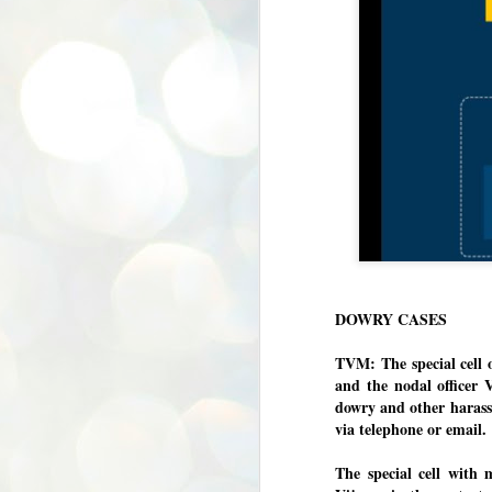
DOWRY CASES
TVM: The special cell o
and the nodal officer 
dowry and other harass
via telephone or email.
The special cell with
BYPOLLS: Modi,
AUG