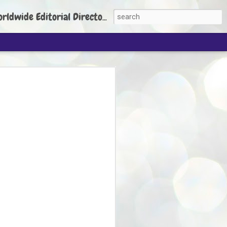
torial Director: Prem Chandran
JP's aim is to
build people's
nt
 Party founder Abhijeet Dipke has said
ty is to strengthen its organisation
otests, and it does not aim at entering