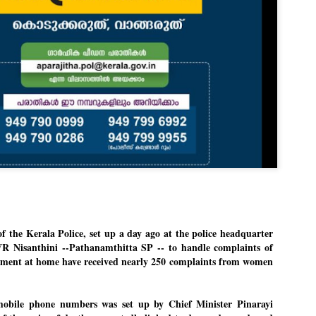
Dipke told IANS in an inter
success was not securing th
Dharmendra Pradhan but the
government on matters of pu
He said the CJP would first 
deciding its future course o
“Right now our focus is to 
our team was very small, ar
movement progressed, many
f the Kerala Police, set up a day ago at the police headquarter 
VR Nisanthini --Pathanamthitta SP -- to handle complaints of 
ment at home have received nearly 250 complaints from women 
 mobile phone numbers was set up by Chief Minister Pinarayi 
LEFT ... and the
WHO IS ABHIJEET
JUL
JUL