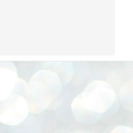
നിവാര്യമാണെന്നും അത് ശിവഗിരിയുടെ മാത്രം ആഗ്രഹമല്ല,
ുരുദേവ ഭക്തജനങ്ങളുടെയാകെ പൊതുവായ ആഗ്രഹമാണെന്നും
്രീനാരായണ ധർമ്മസംഘം ട്രസ്റ്റ് പ്രസിഡന്റ് ബ്രഹ്മശ്രീ
ച്ചിദാനന്ദ സ്വാമികൾ.
ിവഗിരി മഠത്തിൽ ഗുരുസേവനത്തിന്റെ അമ്പത് വർഷം
ൂർത്തിയാക്കിയ സച്ചിദാനന്ദ സ്വാമികൾക്ക് ശനിയാഴ്ച ശിവഗിരി
ഠത്തിൽ സംഘടിപ്പിച്ച ചടങ്ങിൽ ആദരവ് നൽകി.
INVESTMENTS: Gujarat, Maharashtra,
UL
7
Tamil Nadu top list by NITI Aayog
EWS INVESTMENTS STATES
W DELHI: Gujarat, Maharashtra, and Tamil Nadu have topped the list
 states in an analysis done on their investment climates by the NITI
yog. The details were released on Friday.
jarat topped the list, followed by Maharashtra and Tamil Nadu in the
cond and third slots. Goa and Odisha came fourth and fifth, followed
 Delhi, Madhya Pradesh and Andhra Pradesh.
ong the large states, Bihar, Jharkhand and West Bengal occupied the
ttom three positions.
ASSEMBLY POLLS- KERALA- 2026:
UL
5
Parties, vote share, comparison