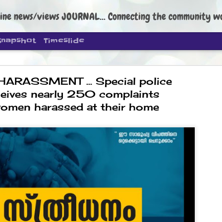
ine news/views JOURNAL... Connecting the community worldwide Edi
Snapshot
Timeslide
ARASSMENT ... Special police
eceives nearly 250 complaints
omen harassed at their home
DIPKE: C
AUG
4
regroup, 
moveme
NEWS CJP DIPKE
NEW DELHI: Cockroach Janta
the group’s immediate priori
following the student-led pr
politics as of now.