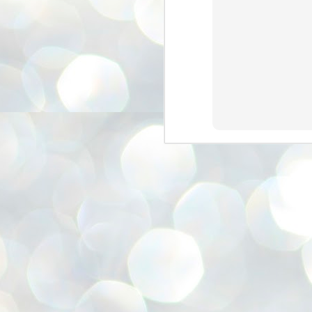
അ
ഗ
ശ
സ
ശ
പ
മ
J
1
N
NE
of
Aa
Gu
se
by
Am
bo
J
1