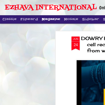
EZHAVA INTERNATIONAL
Onl
Classic
Flipcard
Magazine
Mosaic
Sidebar
DOWRY H
JUN
cell r
24
from w