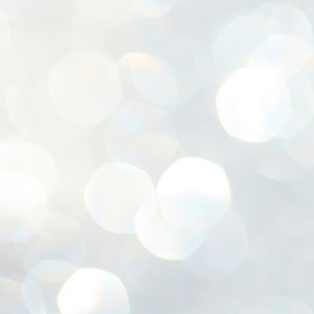
ശ
അ
ക
ന
പ
ഇന
J
1
Th
ec
th
Mo
J
1