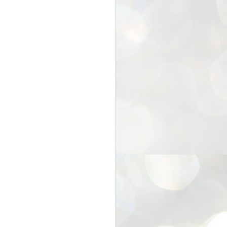
25
Cockroaches
prove their worth
NEW DELHI: Education Minister
Dharmendra Pradhan bowed out
of office on Saturday, with the
Modi government being unable to
withstand the huge pressure piled
on it by the rising tide of a youth
movement, with a 30-year-old
Boston-based PG student, Abhijit
Dipke, at the head of it.
Pradhan resigned this afternoon
after the day wore on with a strong
demand from the Leader of
Opposition, Rahul Gandhi asking
Modi to heed the calls of the
youth-student protesters.