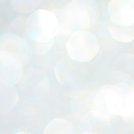
ERALASSEMBLY ELECTION RESULTS:
ZHAVA INTERNATIONAL
w.ezhavainternational..com email: ezhavanews@gmail.com
ചില പിഴവുകൾ പറ്റി എന്നു മാത്രം പറഞ്ഞു എം എ
UL
4
ബേബി
്യൂ ഡൽഹി: സ്ഥാനാർഥി നിർണയത്തിലും പ്രചാരണത്തിലും
ിഴവുകൾ ഉണ്ടായി എന്ന് "സമ്മതിച്ചും"
ിശാലാടിസ്ഥാനത്തിൽ പാർട്ടിയുടെ സംസ്ഥാന സമിതി യോഗം
േർന്ന് ബലഹീനതകൾ വിലയിരുത്തി പരിഹരിക്കും എന്നും സി പി ഐ
ം ജനറൽ സെക്രട്ടറി എം എ ബേബി.
ങ്ങും തൊടാതെയും അധര വ്യായാമങ്ങൾ നടത്തിയും ബേബി
ന്നു നടത്തിയ പത്രസമ്മേളനത്തിൽ പാർട്ടിയുടെ സെൻട്രൽ കമ്മിറ്റി
ീരുമാനങ്ങൾ "വിശദീകരിച്ചു." മുതിർന്ന നേതാക്കളുടെ ഭാര്യമാരെ
്ഥാനാർത്ഥികൾ ആക്കിയതിൽ തെറ്റൊന്നും ഇല്ല എന്ന് ബേബി
റഞ്ഞു. അവരും പാർട്ടിയുടെ പ്രവർത്തകർ ആണ്.
നന്നാകില്ലമ്മാവാ ... എന്ന് സി പി ഐ എം
UL
3
കാഴ്ചപ്പാട് / പ്രേം ചന്ദ്രൻ