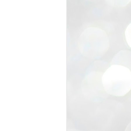
view that the movement’s biggest
e resignation of education minister
 willingness of people to question the
blic interest.
regroup with its volunteers before
f action.
regroup. When we started this protest,
ound 10 to 20 people. But as the
 people and volunteers came forward.
EXIT PRADHAN..
JUL