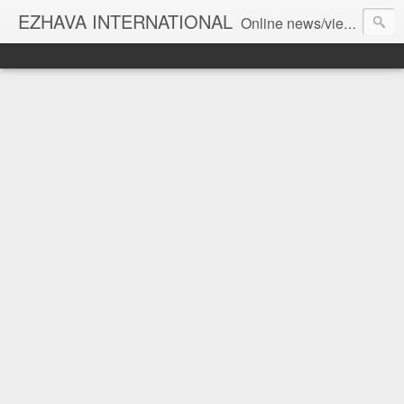
EZHAVA INTERNATIONAL
Online news/views JOURNAL... Connecting the community worldwide Editorial Director: Prem Chandran