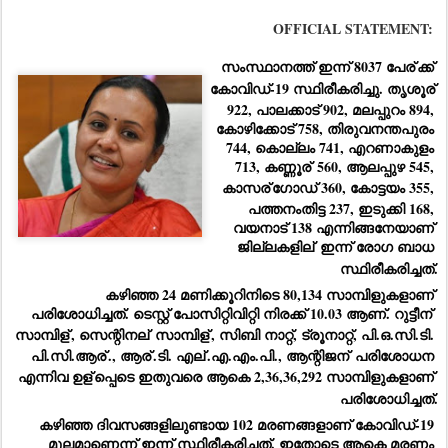
OFFICIAL STATEMENT:
സംസ്ഥാനത്ത് ഇന്ന് 8037 പേര്
ക്ക് 
കോവിഡ്-19 സ്ഥിരീകരിച്ചു. തൃശൂര്
922, പാലക്കാട് 902, മലപ്പുറം 894, 
കോഴിക്കോട് 758, തിരുവനന്തപുരം 
744, കൊല്ലം 741, എറണാകുളം 
713, കണ്ണൂര്
 560, ആലപ്പുഴ 545, 
കാസര്
ഗോഡ് 360, കോട്ടയം 355, 
പത്തനംതിട്ട 237, ഇടുക്കി 168, 
വയനാട് 138 എന്നിങ്ങനേയാണ് 
ജില്ലകളില്
 ഇന്ന് രോഗ ബാധ 
സ്ഥിരീകരിച്ചത്.
കഴിഞ്ഞ 24 മണിക്കൂറിനിടെ 80,134 സാമ്പിളുകളാണ് 
പരിശോധിച്ചത്. ടെസ്റ്റ് പോസിറ്റിവിറ്റി നിരക്ക് 10.03 ആണ്. റുട്ടീന്
സാമ്പിള്
, സെന്റിനല്
 സാമ്പിള്
, സിബി നാറ്റ്, ട്രൂനാറ്റ്, പി.ഒ.സി.ടി. 
പി.സി.ആര്
., ആര്
.ടി. എല്
.എ.എം.പി., ആന്റിജന്
 പരിശോധന 
എന്നിവ ഉള്
പ്പെടെ ഇതുവരെ ആകെ 2,36,36,292 സാമ്പിളുകളാണ് 
പരിശോധിച്ചത്.
കഴിഞ്ഞ ദിവസങ്ങളിലുണ്ടായ 102 മരണങ്ങളാണ് കോവിഡ്-19 
മൂലമാണെന്ന് ഇന്ന് സ്ഥിരീകരിച്ചത്. ഇതോടെ ആകെ മരണം 