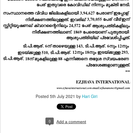
പേര്
 ഇതുവരെ കോവിഡില്
 നിന്നും മുക്തി നേടി.
സംസ്ഥാനത്തെ വിവിധ ജില്ലകളിലായി 3,94,627 പേരാണ് ഇപ്പോള്
നിരീക്ഷണത്തിലുള്ളത്. ഇവരില്
 3,70,055 പേര്
 വീട്/ഇന്
സ്റ്റിറ്റിയൂഷണല്
 ക്വാറന്റൈനിലും 24,572 പേര്
 ആശുപത്രികളിലും 
നിരീക്ഷണത്തിലാണ്. 1869 പേരെയാണ് പുതുതായി 
ആശുപത്രിയില്
 പ്രവേശിപ്പിച്ചത്.
ടി.പി.ആര്
. 6ന് താഴെയുള്ള 143, ടി.പി.ആര്
. 6നും 12നും 
ഇടയ്ക്കുള്ള 510, ടി.പി.ആര്
. 12നും 18നും ഇടയ്ക്കുള്ള 293, 
ടി.പി.ആര്
. 18ന് മുകളിലുള്ള 88 എന്നിങ്ങനെ തദ്ദേശ സ്വയംഭരണ 
പ്രദേശങ്ങളാണുള്ളത്.
==
EZJHAVA INTERNATIONAL
email:ezhavanews@gmail.com
www.ezhavainternational.com 
Posted
5th July 2021
by
Hari Giri
0
Add a comment