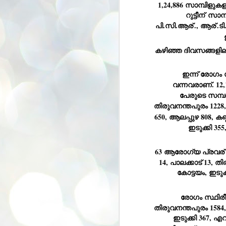
1,24,886 സാമ്പിളുകളാ
se
റുട്ടീന്
 സാമ്പ
pr
പി.സി.ആര്
., ആര്
.ട
We
കഴിഞ്ഞ ദിവസങ്ങളിലു
ഇന്ന് രോഗം സ
വന്നവരാണ്. 12,
J
പേരുടെ സമ്പ
2
തിരുവനന്തപുരം 1228,
N
650, ആലപ്പുഴ 808, കണ്
NE
ഇടുക്കി 35
st
Pr
Co
63 ആരോഗ്യ പ്രവര്
Th
14, പാലക്കാട് 13, 
co
കോട്ടയം, ഇടുക്
Ja
രോഗം സ്ഥിരീക
J
തിരുവനന്തപുരം 1584, 
2
ഇടുക്കി 367, എ
b