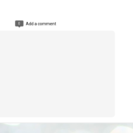
നിവാര്യമാണെന്നും അത് ശിവഗിരിയുടെ മാത്രം ആഗ്രഹമല്ല,
ുരുദേവ ഭക്തജനങ്ങളുടെയാകെ പൊതുവായ ആഗ്രഹമാണെന്നും
്രീനാരായണ ധർമ്മസംഘം ട്രസ്റ്റ് പ്രസിഡന്റ് ബ്രഹ്മശ്രീ
ച്ചിദാനന്ദ സ്വാമികൾ.
0
Add a comment
ിവഗിരി മഠത്തിൽ ഗുരുസേവനത്തിന്റെ അമ്പത് വർഷം
ൂർത്തിയാക്കിയ സച്ചിദാനന്ദ സ്വാമികൾക്ക് ശനിയാഴ്ച ശിവഗിരി
ഠത്തിൽ സംഘടിപ്പിച്ച ചടങ്ങിൽ ആദരവ് നൽകി.
INVESTMENTS: Gujarat, Maharashtra,
UL
7
Tamil Nadu top list by NITI Aayog
EWS INVESTMENTS STATES
W DELHI: Gujarat, Maharashtra, and Tamil Nadu have topped the list
 states in an analysis done on their investment climates by the NITI
yog. The details were released on Friday.
jarat topped the list, followed by Maharashtra and Tamil Nadu in the
cond and third slots. Goa and Odisha came fourth and fifth, followed
 Delhi, Madhya Pradesh and Andhra Pradesh.
ong the large states, Bihar, Jharkhand and West Bengal occupied the
ttom three positions.
ASSEMBLY POLLS- KERALA- 2026:
UL
5
Parties, vote share, comparison