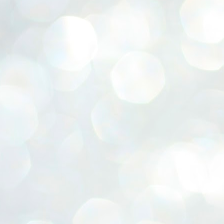
ERALASSEMBLY ELECTION RESULTS:
ZHAVA INTERNATIONAL
w.ezhavainternational..com email: ezhavanews@gmail.com
ചില പിഴവുകൾ പറ്റി എന്നു മാത്രം പറഞ്ഞു എം എ
UL
4
ബേബി
്യൂ ഡൽഹി: സ്ഥാനാർഥി നിർണയത്തിലും പ്രചാരണത്തിലും
ിഴവുകൾ ഉണ്ടായി എന്ന് "സമ്മതിച്ചും"
ിശാലാടിസ്ഥാനത്തിൽ പാർട്ടിയുടെ സംസ്ഥാന സമിതി യോഗം
േർന്ന് ബലഹീനതകൾ വിലയിരുത്തി പരിഹരിക്കും എന്നും സി പി ഐ
ം ജനറൽ സെക്രട്ടറി എം എ ബേബി.
ങ്ങും തൊടാതെയും അധര വ്യായാമങ്ങൾ നടത്തിയും ബേബി
ന്നു നടത്തിയ പത്രസമ്മേളനത്തിൽ പാർട്ടിയുടെ സെൻട്രൽ കമ്മിറ്റി
ീരുമാനങ്ങൾ "വിശദീകരിച്ചു." മുതിർന്ന നേതാക്കളുടെ ഭാര്യമാരെ
്ഥാനാർത്ഥികൾ ആക്കിയതിൽ തെറ്റൊന്നും ഇല്ല എന്ന് ബേബി
റഞ്ഞു. അവരും പാർട്ടിയുടെ പ്രവർത്തകർ ആണ്.
നന്നാകില്ലമ്മാവാ ... എന്ന് സി പി ഐ എം
UL
3
കാഴ്ചപ്പാട് / പ്രേം ചന്ദ്രൻ