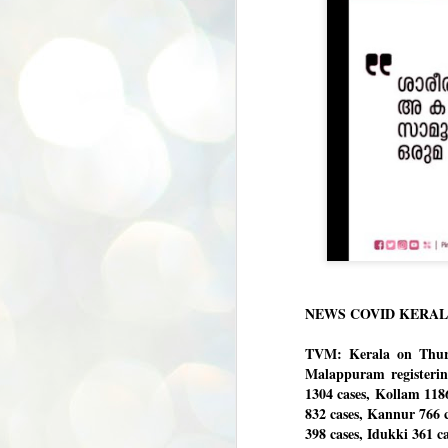
NEWS COVID KERA
TVM: Kerala on Thursd
Malappuram registerin
1304 cases, Kollam 118
832 cases, Kannur 766 
398 cases, Idukki 361 c
BYPOLLS: Modi,
AUG