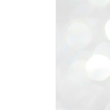
view that the movement’s biggest
e resignation of education minister
 willingness of people to question the
blic interest.
regroup with its volunteers before
f action.
regroup. When we started this protest,
ound 10 to 20 people. But as the
 people and volunteers came forward.
EXIT PRADHAN..
JUL