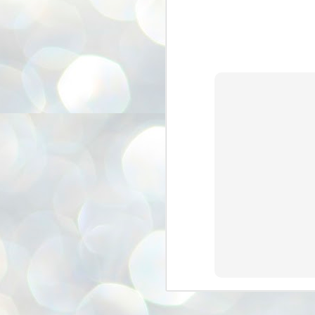
അ
ഗ
ശ
സ
ശ
പ
മ
J
1
N
NE
of
Aa
Gu
se
by
Am
bo
J
1