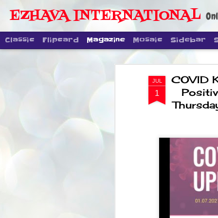
EZHAVA INTERNATIONAL
Onl
Classic
Flipcard
Magazine
Mosaic
Sidebar
COVID K
JUL
Positi
1
Thursday