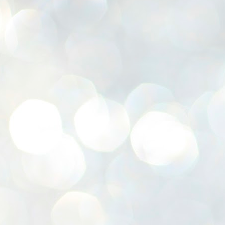
K
E
ww
J
1
ന
പ
വ
ച
എ
എ
ഇ
ത
സ
പ
J
1