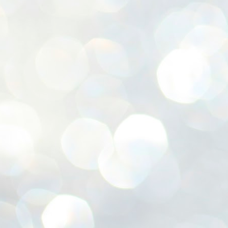
ശ
അ
ക
ന
പ
ഇന
J
1
Th
ec
th
Mo
J
1