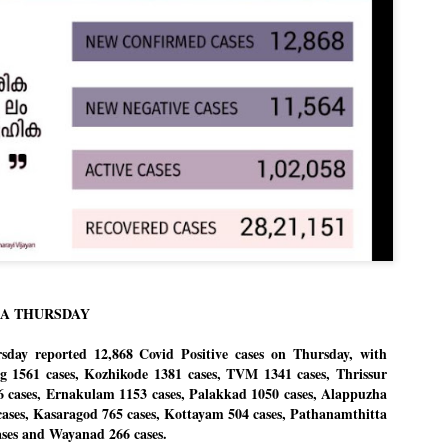
Dipke told IANS in an inter
success was not securing th
Dharmendra Pradhan but the
government on matters of pu
He said the CJP would first 
deciding its future course o
“Right now our focus is to 
our team was very small, ar
movement progressed, many
LA THURSDAY
ay reported 12,868 Covid Positive cases on Thursday, with
g 1561 cases, Kozhikode 1381 cases, TVM 1341 cases, Thrissur
6 cases, Ernakulam 1153 cases, Palakkad 1050 cases, Alappuzha
cases, Kasaragod 765 cases, Kottayam 504 cases, Pathanamthitta
ases and Wayanad 266 cases.
LEFT ... and the
WHO IS ABHIJEET
JUL
JUL