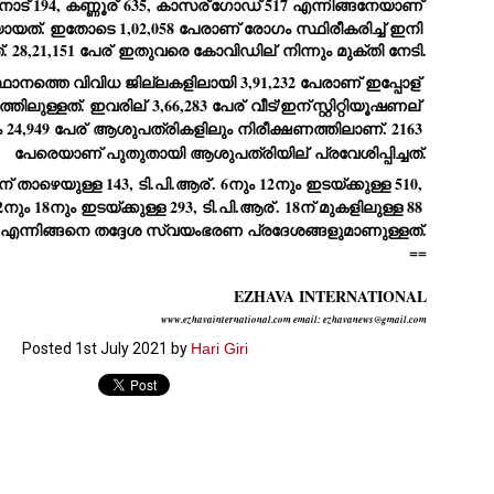
ാട് 194, കണ്ണൂര്
 635, കാസര്
ഗോഡ് 517 എന്നിങ്ങനേയാണ് 
യത്. ഇതോടെ 1,02,058 പേരാണ് രോഗം സ്ഥിരീകരിച്ച് ഇനി 
ച്ഛൻ ഞങ്ങളെ വിട്ടുപിരിഞ്ഞിട്ട് ഇന്ന് ഒരു വർഷം തികയുകയാണ്. ആ
വിത്രമായ ഓർമ്മദിനത്തിൽ തന്നെയാണ് വലിയ ചുടുകാട്ടിൽ
 28,21,151 പേര്
 ഇതുവരെ കോവിഡില്
 നിന്നും മുക്തി നേടി.
ച്ഛന്റെ സ്മൃതിമണ്ഡപം പൊതുജനങ്ങൾക്കായി
ാനത്തെ വിവിധ ജില്ലകളിലായി 3,91,232 പേരാണ് ഇപ്പോള്
ുറന്നുകൊടുക്കുന്നത്.
്തിലുള്ളത്. ഇവരില്
 3,66,283 പേര്
 വീട്/ഇന്
സ്റ്റിറ്റിയൂഷണല്
മ്മയും ഞങ്ങളുടെ കുടുംബവുമെല്ലാം കഴിഞ്ഞ
24,949 പേര്
 ആശുപത്രികളിലും നിരീക്ഷണത്തിലാണ്. 2163 
ുറച്ചുദിവസങ്ങളായി ആലപ്പുഴ പുന്നപ്രയിലുള്ള വീട്ടിലുണ്ട്. വലിയ
ുടുകാട്ടിലെ സ്മൃതിമണ്ഡപത്തിന്റെ നിർമ്മാണ പ്രവർത്തനങ്ങൾ
പേരെയാണ് പുതുതായി ആശുപത്രിയില്
 പ്രവേശിപ്പിച്ചത്.
ൂർത്തിയായിക്കഴിഞ്ഞു. ഇതിനൊപ്പം, പുന്നപ്രയിലെ വീട്ടിലേക്കായി
6ന് താഴെയുള്ള 143, ടി.പി.ആര്
. 6നും 12നും ഇടയ്ക്കുള്ള 510, 
്രശസ്ത ശില്പി ശ്രീ. ഉണ്ണി കാനായി അച്ഛന്റെ മനോഹരമായ ഒരു
മാറ്റത്തിന്റെ മാറ്റൊലി... സതീശനിലൂടെ...
UL
ല്പവും ഒരുക്കുന്നുണ്ട്.
12നും 18നും ഇടയ്ക്കുള്ള 293, ടി.പി.ആര്
. 18ന് മുകളിലുള്ള 88 
0
കാഴ്ച്ചപ്പാട് /
എന്നിങ്ങനെ തദ്ദേശ സ്വയംഭരണ പ്രദേശങ്ങളുമാണുള്ളത്.
==
രേം ചന്ദ്രൻ
ശാബ്ദങ്ങൾക്കു ശേഷം വിവരദോഷി അല്ലാത്ത ഒരു "'ഭരണ
EZHAVA INTERNATIONAL
ായകനെ" കേരളത്തിനു കിട്ടി എന്നതിൽ നമുക്ക് അഭിമാനിക്കാം.
www.ezhavainternational.com email: ezhavanews@gmail.com
ാസ്ത്രത്തിന്റെയും Al യുടെയും ലോകത്തേക്കു നമ്മെ നയിക്കാൻ
്രാപ്തി ഉള്ള പുതിയ മുഖ്യൻ നാടിന്റെ അഭിമാനം.
Posted
1st July 2021
by
Hari Giri
 എം എസ്സിന്റെ അറിവുകൾ രാഷ്ട്രീയ അധിഷ്ടിതവും അതിർ
രമ്പുകൾ ഉള്ളതും ആയിരുന്നു. ഭാഷാപരമായ ഔന്നത്യവും
്വതസിദ്ധമായ രചനാരീതിയും പ്രസംഗ നൈപുണ്യവും തർക്ക
ാസ്ത്രത്തിൽ ഉള്ള മിടുക്കും അദ്ദേഹത്തെ വ്യത്യസ്ഥനാക്കി.
ഗുരുദേവ സ്ഥാപനങ്ങളിൽ ശുദ്ധീകരണം
UL
9
വേണമെന്ന് സച്ചിദാനന്ദ സ്വാമികൾ
ിവഗിരി: ഗുരുദേവ സ്ഥാപനങ്ങളിൽ ശുദ്ധീകരണം