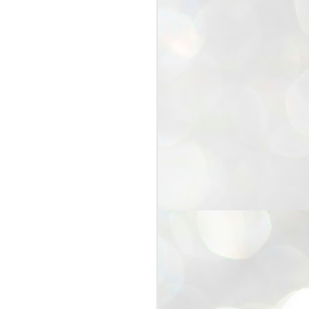
25
Cockroaches
prove their worth
NEW DELHI: Education Minister
Dharmendra Pradhan bowed out
of office on Saturday, with the
Modi government being unable to
withstand the huge pressure piled
on it by the rising tide of a youth
movement, with a 30-year-old
Boston-based PG student, Abhijit
Dipke, at the head of it.
Pradhan resigned this afternoon
after the day wore on with a strong
demand from the Leader of
Opposition, Rahul Gandhi asking
Modi to heed the calls of the
youth-student protesters.