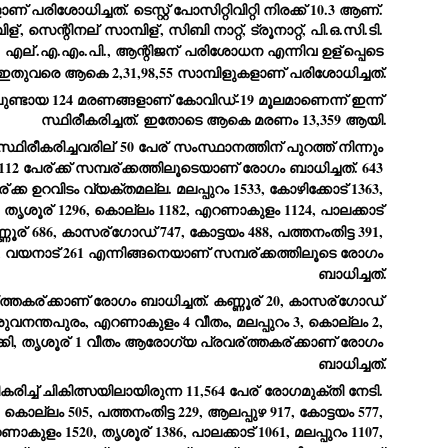
ണ് പരിശോധിച്ചത്. ടെസ്റ്റ് പോസിറ്റിവിറ്റി നിരക്ക് 10.3 ആണ്. 
emed lost, they came. Young roaches riding in on the rain. The
ിള്
, സെന്റിനല്
 സാമ്പിള്
, സിബി നാറ്റ്, ട്രൂനാറ്റ്, പി.ഒ.സി.ടി. 
ogeny of the unholy union between a judge and a joke.
ി. എല്
.എ.എം.പി., ആന്റിജന്
 പരിശോധന എന്നിവ ഉള്
പ്പെടെ 
 all know the story, but here it is, for the record.
ഇതുവരെ ആകെ 2,31,98,55 സാമ്പിളുകളാണ് പരിശോധിച്ചത്.
ണ്ടായ 124 മരണങ്ങളാണ് കോവിഡ്-19 മൂലമാണെന്ന് ഇന്ന് 
സ്ഥിരീകരിച്ചത്. ഇതോടെ ആകെ മരണം 13,359 ആയി.
്ഥിരീകരിച്ചവരില്
 50 പേര്
 സംസ്ഥാനത്തിന് പുറത്ത് നിന്നും 
112 പേര്
ക്ക് സമ്പര്
ക്കത്തിലൂടെയാണ് രോഗം ബാധിച്ചത്. 643 
STUDENT protests against Modi
UL
ര്
ക്ക ഉറവിടം വ്യക്തമല്ല. മലപ്പുറം 1533, കോഴിക്കോട് 1363, 
2
government intensify in DELHI
 തൃശൂര്
 1296, കൊല്ലം 1182, എറണാകുളം 1124, പാലക്കാട് 
EWS STUDENTS CJP
ണൂര്
 686, കാസര്
ഗോഡ് 747, കോട്ടയം 488, പത്തനംതിട്ട 391, 
W DELHI: Some 16 Metro Stations were closed on Wednesday as
5, വയനാട് 261 എന്നിങ്ങനെയാണ് സമ്പര്
ക്കത്തിലൂടെ രോഗം 
udents seeking the resignation of Education Minister Dharmemdra
ബാധിച്ചത്.
adhan intensified their protests under the banner of the newly formed
ckroach Janata Party in the national capital and elsewhere.
ത്തകര്
ക്കാണ് രോഗം ബാധിച്ചത്. കണ്ണൂര്
 20, കാസര്
ഗോഡ് 
e shutdown of the local rail system was aimed at preventing
തിരുവനന്തപുരം, എറണാകുളം 4 വീതം, മലപ്പുറം 3, കൊല്ലം 2, 
nvergence of the youths and students in the agitation’s hotspot at
കി, തൃശൂര്
 1 വീതം ആരോഗ്യ പ്രവര്
ത്തകര്
ക്കാണ് രോഗം 
ntar Mantar in New Delhi, close to which the Parliament is in session.
ബാധിച്ചത്.
രിച്ച് ചികിത്സയിലായിരുന്ന 11,564 പേര്
 രോഗമുക്തി നേടി. 
VS-ന്റെ പേരിൽ പഠന ഗവേഷണ ക്യാമ്പസ്'
UL
കൊല്ലം 505, പത്തനംതിട്ട 229, ആലപ്പുഴ 917, കോട്ടയം 577, 
1
വേണം: വി എ അരുൺ
റണാകുളം 1520, തൃശൂര്
 1386, പാലക്കാട് 1061, മലപ്പുറം 1107, 
y വി എ അരുൺ കുമാർ