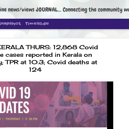
ine news/views JOURNAL... Connecting the community worldwide Edi
Snapshot
Timeslide
ERALA THURS: 12,868 Covid
ve cases reported in Kerala on
; TPR at 10.3; Covid deaths at
124
DIPKE: C
AUG
4
regroup, 
moveme
NEWS CJP DIPKE
NEW DELHI: Cockroach Janta
the group’s immediate priori
following the student-led pr
politics as of now.