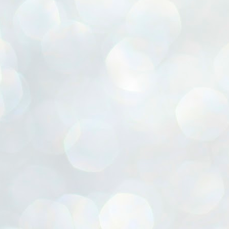
ൈലി മാറ്റണം എന്നും ജനങ്ങളിലേക്ക് ഇറങ്ങി ചെല്ലണം എന്നും ഉള്ള
ഴകൊമ്പൻ ഉപദേശത്തിൽ "തിരുത്തൽ" ഒതുക്കി സി പി ഐ എം
േന്ദ്ര നേതൃത്വം. "എത്ര വേണമെങ്കിലും തല്ലിക്കോളൂ, ഞാൻ
ന്നാകില്ലമ്മാവാ" എന്ന പഴമൊഴിയുടെ തുകിലുണർത്തി
ാർട്ടിയുടെ കേന്ദ്ര കമ്മിറ്റി രണ്ടു ദിവസത്തെ യോഗം ഡൽഹിയിൽ
്നവസാനിപ്പിക്കുന്നു.
MYTH OF PROGRESS
UL
2
EDITORIAL THE SHILLONG TIMES
e World Bank’s designation of India as a “lower middle income”
onomy should drill some sense into the minds of those who get on to
eir rooftops to hail the nation’s economic progress under the Narendra
di dispensation lasting around 13 years at a stretch since 2014.
സി പി ഐ എം സെൻട്രൽ കമ്മിറ്റി തീരുമാനങ്ങൾ
UL
2
നാളെ അറിയാം