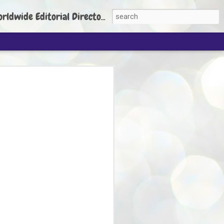
torial Director: Prem Chandran
JP's aim is to
build people's
nt
 Party founder Abhijeet Dipke has said
ty is to strengthen its organisation
otests, and it does not aim at entering