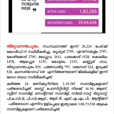
സംസ്ഥാനത്ത് ഇന്ന് 20,224 പേര്
ക്ക് 
തിരുവനന്തപുരം:
കോവിഡ്-19 സ്ഥിരീകരിച്ചു. തൃശൂര്
 2795, എറണാകുളം 2707, 
കോഴിക്കോട് 2705, മലപ്പുറം 2611, പാലക്കാട് 1528, കൊല്ലം 
1478, ആലപ്പുഴ 1135, കോട്ടയം 1115, കണ്ണൂര്
 1034, 
തിരുവനന്തപുരം 835, പത്തനംതിട്ട 797, വയനാട് 524, ഇടുക്കി 
520, കാസര്
ഗോഡ് 440 എന്നിങ്ങനേയാണ് ജില്ലകളില്
 ഇന്ന് 
രോഗ ബാധ സ്ഥിരീകരിച്ചത്.
കഴിഞ്ഞ 24 മണിക്കൂറിനിടെ 1,19,385 സാമ്പിളുകളാണ് 
പരിശോധിച്ചത്. ടെസ്റ്റ് പോസിറ്റിവിറ്റി നിരക്ക് 16.94 ആണ്. 
റുട്ടീന്
 സാമ്പിള്
, സെന്റിനല്
 സാമ്പിള്
, സിബി നാറ്റ്, ട്രൂനാറ്റ്, 
പി.ഒ.സി.ടി. പി.സി.ആര്
., ആര്
.ടി. എല്
.എ.എം.പി., ആന്റിജന്
 പരിശോധന എന്നിവ ഉള്
പ്പെടെ ഇതുവരെ 3,00,73,530 ആകെ 
സാമ്പിളുകളാണ് പരിശോധിച്ചത്.