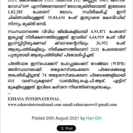
2115, കോഴിക്കോട് 1525, വയനാട് 292, കണ്ണൂര്
 1065, കാസര്
ഗോഡ് 609 എന്നിങ്ങനേയാണ് രോഗമുക്തിയായത്. ഇതോടെ 
1,82,285 പേരാണ് രോഗം സ്ഥിരീകരിച്ച് ഇനി 
ചികിത്സയിലുള്ളത്. 35,84,634 പേര്
 ഇതുവരെ കോവിഡില്
നിന്നും മുക്തി നേടി.
സംസ്ഥാനത്തെ വിവിധ ജില്ലകളിലായി 4,91,871 പേരാണ് 
ഇപ്പോള്
 നിരീക്ഷണത്തിലുള്ളത്. ഇവരില്
 4,64,919 പേര്
 വീട്/
ഇന്
സ്റ്റിറ്റിയൂഷണല്
 ക്വാറന്റൈനിലും 26,952 പേര്
ആശുപത്രികളിലും നിരീക്ഷണത്തിലാണ്. 2121 പേരെയാണ് 
പുതുതായി ആശുപത്രിയില്
 പ്രവേശിപ്പിച്ചത്.
പ്രതിവാര ഇന്
ഫെക്ഷന്
 പോപ്പുലേഷന്
 റേഷ്യോ (WIPR) 
അടിസ്ഥാനമാക്കി തദ്ദേശസ്വയംഭരണ പ്രദേശങ്ങളെ 
തരംതിരിച്ചിട്ടുണ്ട്. 74 തദ്ദേശസ്വയംഭരണ പ്രദേശങ്ങളിലായി 
414 വാര്
ഡുകളാണ് ഡബ്ല്യു.ഐ.പി.ആര്
. എട്ടിന് 
മുകളിലുള്ളത്. ഇവിടെ കര്
ശന നിയന്ത്രണമുണ്ടാകും.
--
EZHAVA INTERNATIONAL
www.ezhavainternational.com email:ezhavanews@gmail.com
Posted
20th August 2021
by
Hari Giri