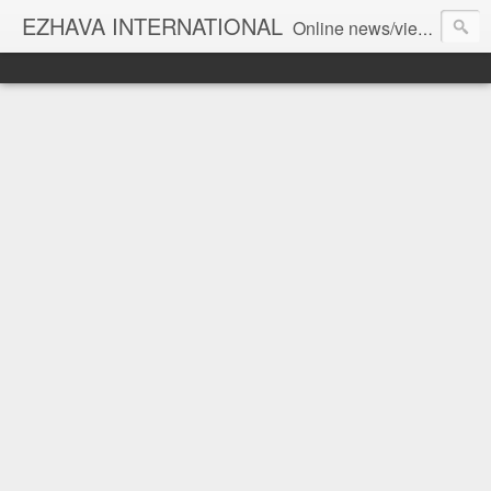
EZHAVA INTERNATIONAL
Online news/views JOURNAL... Connecting the community worldwide Editorial Director: Prem Chandran