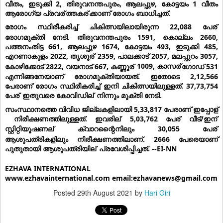
വീതം, ഇടുക്കി 2, തിരുവനന്തപുരം, ആലപ്പുഴ, കോട്ടയം 1 വീതം 
ആരോഗ്യ പ്രവര്
ത്തകര്
ക്കാണ് രോഗം ബാധിച്ചത്.
രോഗം സ്ഥിരീകരിച്ച് ചികിത്സയിലായിരുന്ന 22,088 പേര്
രോഗമുക്തി നേടി. തിരുവനന്തപുരം 1591, കൊല്ലം 2660, 
പത്തനംതിട്ട 661, ആലപ്പുഴ 1674, കോട്ടയം 493, ഇടുക്കി 485, 
എറണാകുളം 2022, തൃശൂര്
 2359, പാലക്കാട് 2057, മലപ്പുറം 3057, 
കോഴിക്കോട് 2822, വയനാട് 667, കണ്ണൂര്
 1009, കാസര്
ഗോഡ് 531 
എന്നിങ്ങനേയാണ് രോഗമുക്തിയായത്. ഇതോടെ 2,12,566 
പേരാണ് രോഗം സ്ഥിരീകരിച്ച് ഇനി ചികിത്സയിലുള്ളത്. 37,73,754 
പേര്
 ഇതുവരെ കോവിഡില്
 നിന്നും മുക്തി നേടി.
സംസ്ഥാനത്തെ വിവിധ ജില്ലകളിലായി 5,33,817 പേരാണ് ഇപ്പോള്
 നിരീക്ഷണത്തിലുള്ളത്. ഇവരില്
 5,03,762 പേര്
 വീട്/ഇന്
സ്റ്റിറ്റിയൂഷണല്
 ക്വാറന്റൈനിലും 30,055 പേര്
ആശുപത്രികളിലും നിരീക്ഷണത്തിലാണ്. 2666 പേരെയാണ് 
പുതുതായി ആശുപത്രിയില്
 പ്രവേശിപ്പിച്ചത്. --EI-NN
EZHAVA INTERNATIONAL
www.ezhavainternational.com email:ezhavanews@gmail.com
Posted
29th August 2021
by
Hari Giri