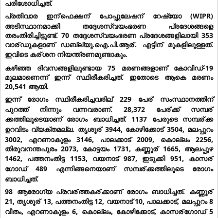
പരിശോധിച്ചത്.
പ്രതിവാര ഇന്
ഫെക്ഷന്
 പോപ്പുലേഷന്
 റേഷ്യോ (WIPR) 
അടിസ്ഥാനമാക്കി തദ്ദേശസ്വയംഭരണ പ്രദേശങ്ങളെ 
തരംതിരിച്ചിട്ടുണ്ട്. 70 തദ്ദേശസ്വയംഭരണ പ്രദേശങ്ങളിലായി 353 
വാര്
ഡുകളാണ് ഡബ്ല്യു.ഐ.പി.ആര്
. എട്ടിന് മുകളിലുള്ളത്. 
ഇവിടെ കര്
ശന നിയന്ത്രണമുണ്ടാകും.
കഴിഞ്ഞ ദിവസങ്ങളിലുണ്ടായ 75 മരണങ്ങളാണ് കോവിഡ്-19 
മൂലമാണെന്ന് ഇന്ന് സ്ഥിരീകരിച്ചത്. ഇതോടെ ആകെ മരണം 
20,541 ആയി.
ഇന്ന് രോഗം സ്ഥിരീകരിച്ചവരില്
 229 പേര്
 സംസ്ഥാനത്തിന് 
പുറത്ത് നിന്നും വന്നവരാണ്. 28,372 പേര്
ക്ക് സമ്പര്
ക്കത്തിലൂടെയാണ് രോഗം ബാധിച്ചത്. 1137 പേരുടെ സമ്പര്
ക്ക 
ഉറവിടം വ്യക്തമല്ല. തൃശൂര്
 3944, കോഴിക്കോട് 3504, മലപ്പുറം 
3002, എറണാകുളം 3146, പാലക്കാട് 2009, കൊല്ലം 2256, 
തിരുവനന്തപുരം 2073, കോട്ടയം 1731, കണ്ണൂര്
 1665, ആലപ്പുഴ 
1462, പത്തനംതിട്ട 1153, വയനാട് 987, ഇടുക്കി 951, കാസര്
ഗോഡ് 489 എന്നിങ്ങനെയാണ് സമ്പര്
ക്കത്തിലൂടെ രോഗം 
ബാധിച്ചത്.
98 ആരോഗ്യ പ്രവര്
ത്തകര്
ക്കാണ് രോഗം ബാധിച്ചത്. കണ്ണൂര്
21, തൃശൂര്
 13, പത്തനംതിട്ട 12, വയനാട് 10, പാലക്കാട്, മലപ്പുറം 8 
വീതം, എറണാകുളം 6, കൊല്ലം, കോഴിക്കോട്, കാസര്
ഗോഡ് 5 