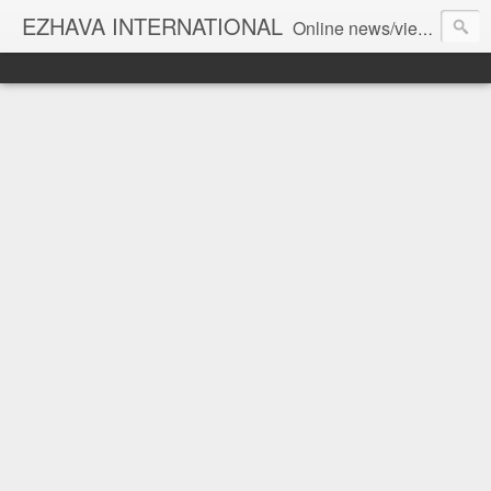
EZHAVA INTERNATIONAL
Online news/views JOURNAL... Connecting the community worldwide Editorial Director: Prem Chandran