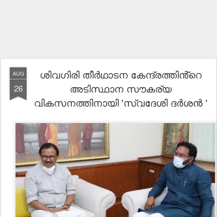
ശിവഗിരി തീർഥാടന കേന്ദ്രത്തിൻ്റെ
AUG
അടിസ്ഥാന സൗകര്യ
26
വികസനത്തിനായി 'സ്വദേശി ദർശൻ '