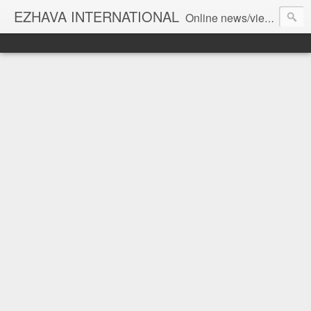
EZHAVA INTERNATIONAL
Online news/views JOURNAL... Connecting the community worldwide Editorial Director: Prem Chandran