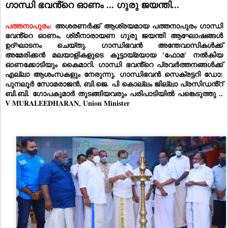
ഗാന്ധി ഭവൻ്റെ ഓണം ... 
ഗുരു ജയന്തി...
പത്തനാപുരം: 
അശരണർക്ക് ആശ്രയമായ പത്തനാപുരം ഗാന്ധി 
ഭവൻ്റെ ഓണം, ശ്രീനാരായണ ഗുരു ജയന്തി ആഘോഷങ്ങൾ 
ഉദ്ഘാടനം ചെയ്തു. ഗാന്ധിഭവൻ അന്തേവാസികൾക്ക്  
അമേരിക്കൻ മലയാളികളുടെ കൂട്ടായ്മയായ 'ഫോമ' നൽകിയ 
ഓണക്കോടിയും കൈമാറി. ഗാന്ധി ഭവൻ്റെ പ്രവർത്തനങ്ങൾക്ക് 
എല്ലാ ആശംസകളും നേരുന്നു. ഗാന്ധിഭവൻ സെക്രട്ടറി ഡോ: 
പുനലൂർ സോമരാജൻ, ബി.ജെ. പി കൊല്ലം ജില്ലാ പ്രസിഡൻ്റ് 
ബി.ബി. ഗോപകുമാർ തുടങ്ങിയവരും പരിപാടിയിൽ പങ്കെടുത്തു .. 
V MURALEEDHARAN, Union Minister