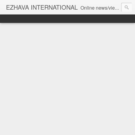
EZHAVA INTERNATIONAL
Online news/views JOURNAL... Connecting the community worldwide Editorial Director: Prem Chandran