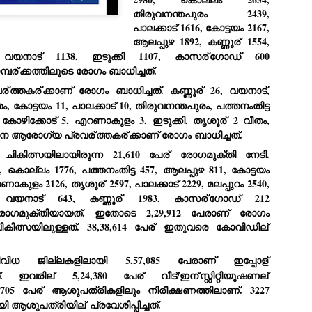
emed lost, they came. Young roaches riding in on the rain. The
തിരുവനന്തപുരം 2439, 
ogeny of the unholy union between a judge and a joke.
പാലക്കാട് 1616, കോട്ടയം 2167, 
ആലപ്പുഴ 1892, കണ്ണൂര്
 1554, 
 all know the story, but here it is, for the record.
, വയനാട് 1138, ഇടുക്കി 1107, കാസര്
ഗോഡ് 600 
്പര്
ക്കത്തിലൂടെ രോഗം ബാധിച്ചത്.
ര്
ത്തകര്
ക്കാണ് രോഗം ബാധിച്ചത്. കണ്ണൂര്
 26, വയനാട്, 
, കോട്ടയം 11, പാലക്കാട് 10, തിരുവനന്തപുരം, പത്തനംതിട്ട 
കോഴിക്കോട് 5, എറണാകുളം 3, ഇടുക്കി, തൃശൂര്
 2 വീതം, 
STUDENT protests against Modi
UL
2
government intensify in DELHI
ങനെ ആരോഗ്യ പ്രവര്
ത്തകര്
ക്കാണ് രോഗം ബാധിച്ചത്.
EWS STUDENTS CJP
 ചികിത്സയിലായിരുന്ന 21,610 പേര്
 രോഗമുക്തി നേടി. 
 കൊല്ലം 1776, പത്തനംതിട്ട 457, ആലപ്പുഴ 811, കോട്ടയം 
W DELHI: Some 16 Metro Stations were closed on Wednesday as
udents seeking the resignation of Education Minister Dharmemdra
എറണാകുളം 2126, തൃശൂര്
 2597, പാലക്കാട് 2229, മലപ്പുറം 2540, 
adhan intensified their protests under the banner of the newly formed
 വയനാട് 643, കണ്ണൂര്
 1983, കാസര്
ഗോഡ് 212 
ckroach Janata Party in the national capital and elsewhere.
രോഗമുക്തിയായത്. ഇതോടെ 2,29,912 പേരാണ് രോഗം 
e shutdown of the local rail system was aimed at preventing
ികിത്സയിലുള്ളത്. 38,38,614 പേര്
 ഇതുവരെ കോവിഡില്
nvergence of the youths and students in the agitation’s hotspot at
ntar Mantar in New Delhi, close to which the Parliament is in session.
വിധ ജില്ലകളിലായി 5,57,085 പേരാണ് ഇപ്പോള്
ത്. ഇവരില്
 5,24,380 പേര്
 വീട്/ഇന്
സ്റ്റിറ്റിയൂഷണല്
VS-ന്റെ പേരിൽ പഠന ഗവേഷണ ക്യാമ്പസ്'
UL
705 പേര്
 ആശുപത്രികളിലും നിരീക്ഷണത്തിലാണ്. 3227 
1
വേണം: വി എ അരുൺ
ി ആശുപത്രിയില്
 പ്രവേശിപ്പിച്ചത്.
y വി എ അരുൺ കുമാർ