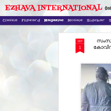
EZHAVA INTERNATIONAL
Onl
Classic
Flipcard
Magazine
Mosaic
Sidebar
സംസ്ഥ
SEP
കോവിഡ്
1