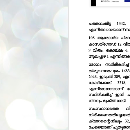
se
pr
We
പത്തനംതിട്ട 1342
എന്നിങ്ങനെയാണ് സമ
108 ആരോഗ്യ പ്രവ
കാസര്
ഗോഡ് 12 വീതം
9 വീതം, കൊല്ലം 6, 
J
2
ആലപ്പുഴ 1 എന്നിങ്
N
രോഗം സ്ഥിരീകരിച്ച്
തിരുവനന്തപുരം 1683,
NE
st
2046, ഇടുക്കി 289, 
Pr
കോഴിക്കോട് 2218,
Co
എന്നിങ്ങനേയാണ് 
Th
സ്ഥിരീകരിച്ച് ഇനി ച
co
നിന്നും മുക്തി നേടി.
Ja
സംസ്ഥാനത്തെ വി
നിരീക്ഷണത്തിലുള്ള
J
ക്വാറന്റൈനിലും 32,
2
പേരെയാണ് പുതുതായ
b