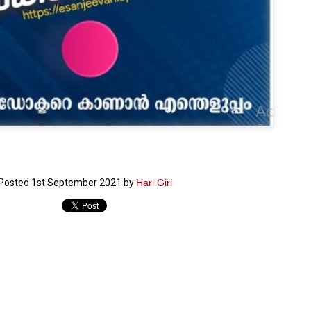
നിവാര്യമാണെന്നും അത് ശിവഗിരിയുടെ മാത്രം ആഗ്രഹമല്ല,
ുരുദേവ ഭക്തജനങ്ങളുടെയാകെ പൊതുവായ ആഗ്രഹമാണെന്നും
്രീനാരായണ ധർമ്മസംഘം ട്രസ്റ്റ് പ്രസിഡന്റ് ബ്രഹ്മശ്രീ
ച്ചിദാനന്ദ സ്വാമികൾ.
ിവഗിരി മഠത്തിൽ ഗുരുസേവനത്തിന്റെ അമ്പത് വർഷം
ൂർത്തിയാക്കിയ സച്ചിദാനന്ദ സ്വാമികൾക്ക് ശനിയാഴ്ച ശിവഗിരി
ഠത്തിൽ സംഘടിപ്പിച്ച ചടങ്ങിൽ ആദരവ് നൽകി.
INVESTMENTS: Gujarat, Maharashtra,
UL
7
Tamil Nadu top list by NITI Aayog
EWS INVESTMENTS STATES
W DELHI: Gujarat, Maharashtra, and Tamil Nadu have topped the list
Posted
1st September 2021
by
Hari Giri
 states in an analysis done on their investment climates by the NITI
yog. The details were released on Friday.
jarat topped the list, followed by Maharashtra and Tamil Nadu in the
cond and third slots. Goa and Odisha came fourth and fifth, followed
 Delhi, Madhya Pradesh and Andhra Pradesh.
ong the large states, Bihar, Jharkhand and West Bengal occupied the
ttom three positions.
ASSEMBLY POLLS- KERALA- 2026:
UL
5
Parties, vote share, comparison