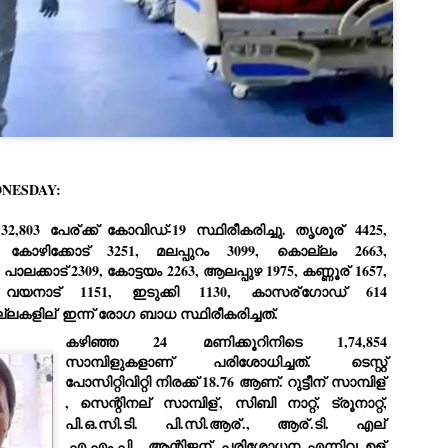
Dipke told IANS in an inter
success was not securing th
Dharmendra Pradhan but the
government on matters of pu
He said the CJP would first 
deciding its future course o
“Right now our focus is to 
our team was very small, ar
movement progressed, many
NESDAY:
32,803 പേര്
ക്ക് കോവിഡ്-19 സ്ഥിരീകരിച്ചു. തൃശൂര്
 4425, 
ോഴിക്കോട് 3251, മലപ്പുറം 3099, കൊല്ലം 2663, 
പാലക്കാട് 2309, കോട്ടയം 2263, ആലപ്പുഴ 1975, കണ്ണൂര്
 1657, 
, വയനാട് 1151, ഇടുക്കി 1130, കാസര്
ഗോഡ് 614 
ല്ലകളില്
 ഇന്ന് രോഗ ബാധ സ്ഥിരീകരിച്ചത്.
കഴിഞ്ഞ 24 മണിക്കൂറിനിടെ 1,74,854 
സാമ്പിളുകളാണ് പരിശോധിച്ചത്. ടെസ്റ്റ് 
പോസിറ്റിവിറ്റി നിരക്ക് 18.76 ആണ്. റുട്ടീന്
 സാമ്പിള്
, സെന്റിനല്
 സാമ്പിള്
, സിബി നാറ്റ്, ട്രൂനാറ്റ്, 
പി.ഒ.സി.ടി. പി.സി.ആര്
., ആര്
.ടി. എല്
.എ.എം.പി., ആന്റിജന്
 പരിശോധന എന്നിവ ഉള്
LEFT ... and the
WHO IS ABHIJEET
JUL
JUL