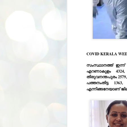
COVID KERALA WED
സംസ്ഥാനത്ത് ഇന്ന് 
എറണാകുളം 4324, ക
തിരുവനന്തപുരം 2579, 
പത്തനംതിട്ട 1363
എന്നിങ്ങനേയാണ് ജി
BYPOLLS: Modi,
AUG