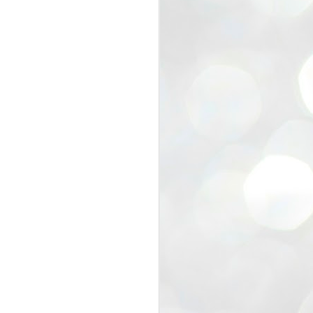
view that the movement’s biggest
e resignation of education minister
 willingness of people to question the
blic interest.
regroup with its volunteers before
f action.
regroup. When we started this protest,
ound 10 to 20 people. But as the
 people and volunteers came forward.
EXIT PRADHAN..
JUL