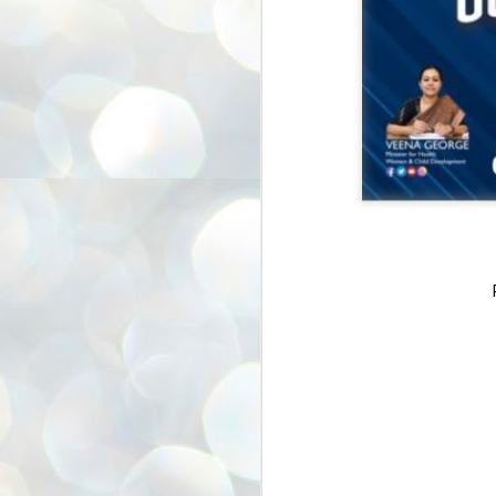
അ
ഗ
ശ
സ
ശ
പ
മ
J
1
N
NE
of
Aa
Gu
se
by
Am
bo
J
1