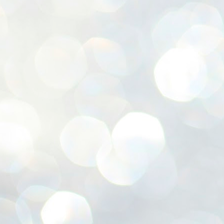
ശ
അ
ക
ന
പ
ഇന
J
1
Th
ec
th
Mo
J
1