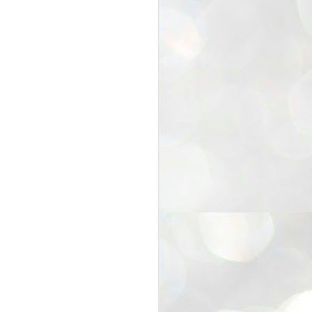
25
Cockroaches
prove their worth
NEW DELHI: Education Minister
Dharmendra Pradhan bowed out
of office on Saturday, with the
Modi government being unable to
withstand the huge pressure piled
on it by the rising tide of a youth
movement, with a 30-year-old
Boston-based PG student, Abhijit
Dipke, at the head of it.
Pradhan resigned this afternoon
after the day wore on with a strong
demand from the Leader of
Opposition, Rahul Gandhi asking
Modi to heed the calls of the
youth-student protesters.