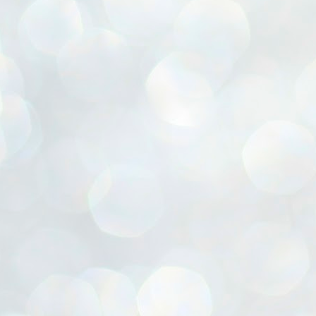
ൈലി മാറ്റണം എന്നും ജനങ്ങളിലേക്ക് ഇറങ്ങി ചെല്ലണം എന്നും ഉള്ള
ഴകൊമ്പൻ ഉപദേശത്തിൽ "തിരുത്തൽ" ഒതുക്കി സി പി ഐ എം
േന്ദ്ര നേതൃത്വം. "എത്ര വേണമെങ്കിലും തല്ലിക്കോളൂ, ഞാൻ
ന്നാകില്ലമ്മാവാ" എന്ന പഴമൊഴിയുടെ തുകിലുണർത്തി
ാർട്ടിയുടെ കേന്ദ്ര കമ്മിറ്റി രണ്ടു ദിവസത്തെ യോഗം ഡൽഹിയിൽ
്നവസാനിപ്പിക്കുന്നു.
MYTH OF PROGRESS
UL
2
EDITORIAL THE SHILLONG TIMES
e World Bank’s designation of India as a “lower middle income”
onomy should drill some sense into the minds of those who get on to
eir rooftops to hail the nation’s economic progress under the Narendra
di dispensation lasting around 13 years at a stretch since 2014.
സി പി ഐ എം സെൻട്രൽ കമ്മിറ്റി തീരുമാനങ്ങൾ
UL
2
നാളെ അറിയാം