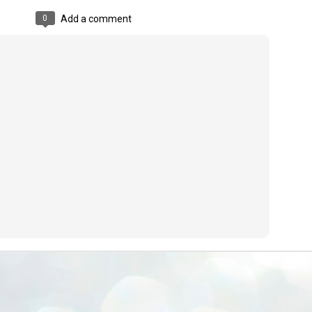
ERALASSEMBLY ELECTION RESULTS:
0
Add a comment
ZHAVA INTERNATIONAL
w.ezhavainternational..com email: ezhavanews@gmail.com
ചില പിഴവുകൾ പറ്റി എന്നു മാത്രം പറഞ്ഞു എം എ
UL
4
ബേബി
്യൂ ഡൽഹി: സ്ഥാനാർഥി നിർണയത്തിലും പ്രചാരണത്തിലും
ിഴവുകൾ ഉണ്ടായി എന്ന് "സമ്മതിച്ചും"
ിശാലാടിസ്ഥാനത്തിൽ പാർട്ടിയുടെ സംസ്ഥാന സമിതി യോഗം
േർന്ന് ബലഹീനതകൾ വിലയിരുത്തി പരിഹരിക്കും എന്നും സി പി ഐ
ം ജനറൽ സെക്രട്ടറി എം എ ബേബി.
ങ്ങും തൊടാതെയും അധര വ്യായാമങ്ങൾ നടത്തിയും ബേബി
ന്നു നടത്തിയ പത്രസമ്മേളനത്തിൽ പാർട്ടിയുടെ സെൻട്രൽ കമ്മിറ്റി
ീരുമാനങ്ങൾ "വിശദീകരിച്ചു." മുതിർന്ന നേതാക്കളുടെ ഭാര്യമാരെ
്ഥാനാർത്ഥികൾ ആക്കിയതിൽ തെറ്റൊന്നും ഇല്ല എന്ന് ബേബി
റഞ്ഞു. അവരും പാർട്ടിയുടെ പ്രവർത്തകർ ആണ്.
നന്നാകില്ലമ്മാവാ ... എന്ന് സി പി ഐ എം
UL
3
കാഴ്ചപ്പാട് / പ്രേം ചന്ദ്രൻ