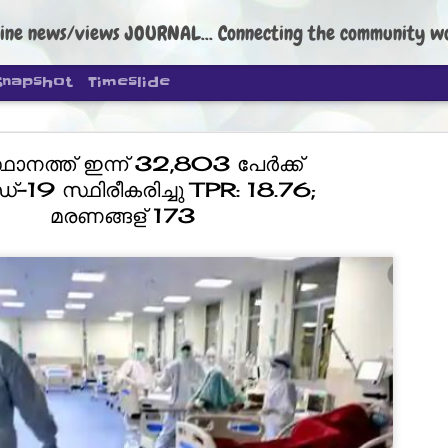
ine news/views JOURNAL... Connecting the community worldwide Edi
Snapshot
Timeslide
ാനത്ത് ഇന്ന് 32,803 പേര്‍ക്ക്
-19 സ്ഥിരീകരിച്ചു TPR: 18.76;
മരണങ്ങള് 173
DIPKE: C
AUG
4
regroup, 
moveme
NEWS CJP DIPKE
NEW DELHI: Cockroach Janta
the group’s immediate priori
following the student-led pr
politics as of now.