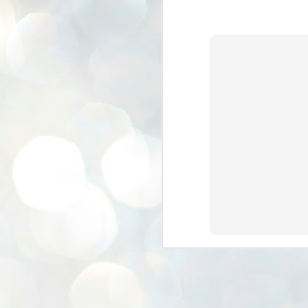
K
E
ww
J
1
ന
പ
വ
ച
എ
എ
ഇ
ത
സ
പ
J
1