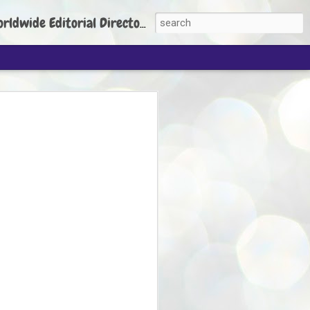
torial Director: Prem Chandran
JP's aim is to
build people's
nt
 Party founder Abhijeet Dipke has said
ty is to strengthen its organisation
otests, and it does not aim at entering