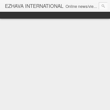
EZHAVA INTERNATIONAL
Online news/views JOURNAL... Connecting the community worldwide Editorial Director: Prem Chandran