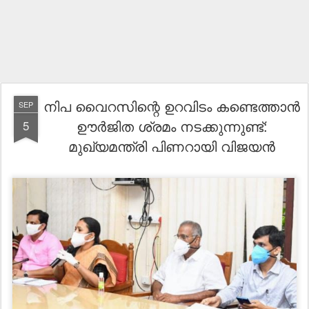
നിപ വൈറസിന്റെ ഉറവിടം കണ്ടെത്താന്‍
SEP
ഊര്‍ജിത ശ്രമം നടക്കുന്നുണ്ട്:
5
മുഖ്യമന്ത്രി പിണറായി വിജയൻ