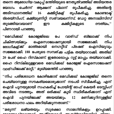
തന്നെ ആരോഗ്യ വകുപ്പ് മന്ത്രിയുടെ നേതൃത്വത്തില്
 അടിയന്തര 
യോഗം ചെർന്ന് ആക്ഷന്
 പ്ലാന്
 രൂപീകരിച്ചു. അതിന്റെ 
അടിസ്ഥാനത്തില്
 16 കമ്മിറ്റികള്
 രൂപീകരിച്ചു. കോണ്ടാക്ട് 
ട്രെയ്‌സിംഗ്, കമ്മ്യൂണിറ്റി സര്
വയലന്
സ്, ഡേറ്റ അനാലിസിസ് 
തുടങ്ങിയവയാണ് ഈ കമ്മിറ്റികളുടെ ദൗത്യം," 
പിണറായി
പറഞ്ഞു.
"മെഡിക്കല്
 കോളേജിലെ പേ വാര്
ഡ് ബ്ലോക്ക് നിപ 
ചികിത്സയ്ക്കും ഐസൊലേഷനുമായി സജ്ജമാക്കി. നിപ 
രോഗികള്
ക്ക് മാത്രമായി നെഗറ്റീവ് പ്രഷര്
 ഐസിയുവും 
സജ്ജമാക്കി. 188 പേരുടെ സമ്പര്
ക്ക പട്ടിക തയ്യാറാക്കി. അതില്
20 പേര്
 ഹൈ റിസ്‌കാണ്. ഇതോടൊപ്പം റൂട്ട് മാപ്പും തയ്യാറാക്കി. 
ഹൈ റിസ്‌കിലുള്ളവരെ മെഡിക്കല്
 കോളേജ് ഐസൊലേഷന്
വാര്
ഡിലേക്ക് മാറ്റി," 
മുഖ്യമന്ത്രി 
പറഞ്ഞു.
"നിപ പരിശോധന കോഴിക്കോട് മെഡിക്കല്
 കോളേജില്
 തന്നെ 
ചെയ്യാനുള്ള സൗകര്യമൊരുക്കാന്
 നടപടി സ്വീകരിച്ചു. എന്
ഐവി പൂനയുമായി സഹകരിച്ച് പോയിന്റ് ഓഫ് കെയർ ടെസ്റ്റിംഗ് 
അവിടെ നടത്തും. അത് ഒരിക്കല്
 കൂടി സ്ഥിരീകരിക്കാന്
 എന്
ഐവി പൂനയിലേക്ക് അയയ്ക്കും. 12 മണിക്കൂറിനുള്ളില്
പരിശോധനാ ഫലം അറിയിക്കുന്നതാണ്."
"മരുന്ന് ലഭ്യതയും സുരക്ഷാ സാമഗ്രികളും ഉറപ്പാക്കി. 