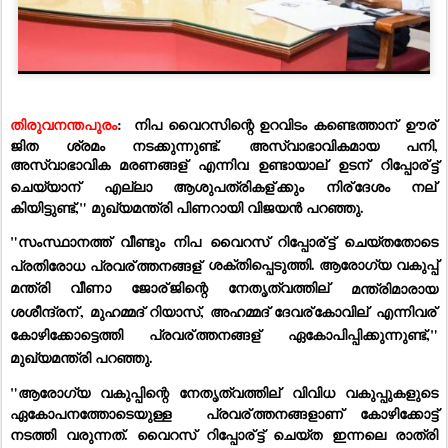
തിരുവനന്തപുരം
: 
നിപ വൈറസിന്റെ ഉറവിടം കണ്ടെത്താന്
 ഊര്
ജിത ശ്രമം നടക്കുന്നുണ്ട്. 
അസ്വാഭാവികമായ പനി, 
അസ്വാഭാവിക മരണങ്ങള്
 എന്നിവ ഉണ്ടായാല്
 ഉടന്
 റിപ്പോര്
ട്ട് 
ചെയ്യാന്
 എല്ലാ ആശുപത്രികള്
ക്കും നിര്
ദേശം നല്
കിയിട്ടുണ്ട്," 
മുഖ്യമന്ത്രി
പിണറായി
വിജയൻ
പറഞ്ഞു.
"സംസ്ഥാനത്ത് വീണ്ടും നിപ വൈറസ് റിപ്പോര്
ട്ട് ചെയ്തതോടെ 
പ്രതിരോധ പ്രവര്
ത്തനങ്ങള്
 ശക്തിപ്പെടുത്തി. ആരോഗ്യ വകുപ്പ് 
മന്ത്രി വീണാ ജോര്
ജിന്റെ നേതൃത്വത്തില്
 മന്ത്രിമാരായ  
ശശീന്ദ്രന്
, മുഹമ്മദ് റിയാസ്, അഹമ്മദ് ദേവര്
കോവില്
 എന്നിവര്
കോഴിക്കോട്ടെത്തി പ്രവര്
ത്തനങ്ങള്
 ഏകോപിപ്പിക്കുന്നുണ്ട്," 
മുഖ്യമന്ത്രി
പറഞ്ഞു.
"ആരോഗ്യ വകുപ്പിന്റെ നേതൃത്വത്തില്
 വിവിധ വകുപ്പുകളുടെ 
ഏകോപനത്തോടെയുള്ള  പ്രവര്
ത്തനങ്ങളാണ് കോഴിക്കോട്ട് 
നടത്തി വരുന്നത്. വൈറസ് റിപ്പോര്
ട്ട് ചെയ്ത ഇന്നലെ രാത്രി 