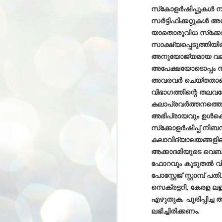
സ്‌കോളര്‍ഷിപ്പുകള്‍ 
ശ
അ
സര്‍ട്ടിഫിക്കറ്റുകള്‍ 
ക
യാതൊരുവിധ സ്‌ക്കോളര്
ന
പ
സാക്ഷ്യപ്പെടുത്തി
ഇന
അനുയോജ്യമായ വലുപ്പ
അപേക്ഷയോടൊപ്പം സമര
അവരവര്‍ ചെയ്തതാണെ
വിഭാഗത്തിന്റെ തലവ
J
കലാപ്രവര്‍ത്തനത്തെക്
1
അഭിപ്രായവും ഉള്‍ക്കൊ
Th
സ്‌ക്കോളര്‍ഷിപ്പ് 
ec
th
കലാവിദ്യാലയങ്ങളില
Mo
അക്കാദമിയുടെ വെബ് 
ഫോറവും കൂടുതല്‍ വ
പോസ്റ്റേജ് സ്റ്റാമ്പ
സെക്രട്ടറി, കേരള ലള
എഴുതുക. പൂരിപ്പിച്ച
ലഭിച്ചിരിക്കണം.
J
1