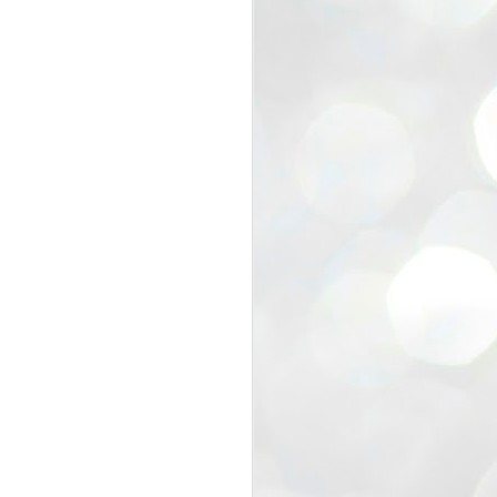
view that the movement’s biggest
e resignation of education minister
 willingness of people to question the
blic interest.
regroup with its volunteers before
f action.
regroup. When we started this protest,
ound 10 to 20 people. But as the
 people and volunteers came forward.
EXIT PRADHAN..
JUL