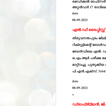
മെഡിക്കല്‍ ഓഫിസര്‍
അ
അറ്റന്‍ഡര്‍ 17 രാവില
പ
date
അ
ത
08-09-2021
അ
ക
എൽ.ഡി ടൈപ്പിസ്റ്റ് പ
ച
പ
തിരുവനന്തപുരം ജില്
പ
J
ശി
റിക്രൂട്ട്‌മെന്റ് ബ
2
ബോർഡിലെ എൽ. ഡി. ടൈപ
പ്
ഒ.എം.ആർ പരീക്ഷ കോഴ
ദ
മാറ്റിവച്ചു. പുതുക്കി
ന
ശ
പി.എൻ.എക്‌സ്. 3164/
പ
date
ഇ
വ
08-09-2021
സ
ശ
=
J
1
ഡ്രാഫ്ര്റ്റ്മാൻ,
ശ