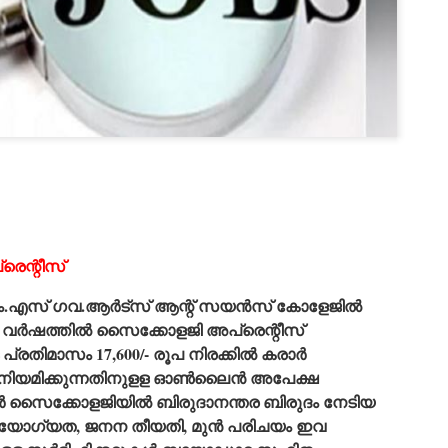
Dipke told IANS in an inter
success was not securing th
Dharmendra Pradhan but the
government on matters of pu
He said the CJP would first 
deciding its future course o
“Right now our focus is to 
our team was very small, ar
movement progressed, many
രെന്റീസ്
ം.എസ് ഗവ.ആര്‍ട്സ് ആന്റ് സയന്‍സ് കോളേജില്‍
വര്‍ഷത്തില്‍ സൈക്കോളജി അപ്രെന്റീസ്
്രതിമാസം 17,600/- രൂപ നിരക്കില്‍ കരാര്‍
 നിയമിക്കുന്നതിനുളള ഓണ്‍ലൈന്‍ അപേക്ഷ
ര്‍ സൈക്കോളജിയില്‍ ബിരുദാനന്തര ബിരുദം നേടിയ
്‍ യോഗ്യത, ജനന തീയതി, മുന്‍ പരിചയം ഇവ
LEFT ... and the
WHO IS ABHIJEET
JUL
JUL