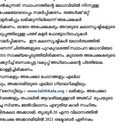
നല്‍കുന്നത്. സ്ഥാപനത്തിന്റെ മേധാവിയില്‍ നിന്നുള്ള
ൈലി മാറ്റണം എന്നും ജനങ്ങളിലേക്ക് ഇറങ്ങി ചെല്ലണം എന്നും ഉള്ള
ഴകൊമ്പൻ ഉപദേശത്തിൽ "തിരുത്തൽ" ഒതുക്കി സി പി ഐ എം
അപേക്ഷയോടൊപ്പം സമര്‍പ്പിക്കണം. തങ്ങള്‍ക്ക് മറ്റ്
േന്ദ്ര നേതൃത്വം. "എത്ര വേണമെങ്കിലും തല്ലിക്കോളൂ, ഞാൻ
‍ഷിപ്പും ലഭിക്കുന്നില്ലെന്ന് അപേക്ഷകര്‍
ന്നാകില്ലമ്മാവാ" എന്ന പഴമൊഴിയുടെ തുകിലുണർത്തി
ാർട്ടിയുടെ കേന്ദ്ര കമ്മിറ്റി രണ്ടു ദിവസത്തെ യോഗം ഡൽഹിയിൽ
യിരിക്കണം. ഓരോ അപേക്ഷകരും അവരുടെ കലാസൃഷ്ടികളുടെ
്നവസാനിപ്പിക്കുന്നു.
ത്തിലുള്ള പത്ത് കളര്‍ ഫോട്ടോഗ്രാഫുകള്‍
്‍പ്പിക്കണം. ഈ കലാസൃഷ്ടികള്‍ യഥാര്‍ത്ഥത്തില്‍
ന്ന് ചിത്രങ്ങളുടെ പുറകുവശത്ത് സ്ഥാപന മേധാവിയോ
നോ സാക്ഷ്യപ്പെടുത്തിയിരിക്കണം. കൂടാതെ അപേക്ഷകരുടെ
MYTH OF PROGRESS
UL
കുറിച്ച് ബന്ധപ്പെട്ട വകുപ്പ് അധ്യാപകന്റെ പ്രത്യേക
2
EDITORIAL THE SHILLONG TIMES
ള്ളിച്ചിരിക്കണം.
e World Bank’s designation of India as a “lower middle income”
നിബന്ധനകളും അപേക്ഷാ ഫോറങ്ങളും എല്ലാ
onomy should drill some sense into the minds of those who get on to
eir rooftops to hail the nation’s economic progress under the Narendra
ും, അക്കാദമിയുടെ എല്ലാ ഗ്യാലറികളിലും
di dispensation lasting around 13 years at a stretch since 2014.
സൈറ്റിലും (
) ലഭിക്കും. അപേക്ഷാ
www.lalithkala.org
ിവരങ്ങളും തപാലില്‍ ആവശ്യമുള്ളവര്‍ അഞ്ച് രൂപയുടെ
് പതിച്ച സ്വന്തം മേല്‍വിലാസം എഴുതിയ കവര്‍ സഹിതം
ിതകലാ അക്കാദമി, തൃശൂര്‍-20 എന്ന വിലാസത്തില്‍
 അപേക്ഷ അക്കാദമിയില്‍ 2021 ഒക്ടോബര്‍ ഏഴിനകം
സി പി ഐ എം സെൻട്രൽ കമ്മിറ്റി തീരുമാനങ്ങൾ
UL
2
നാളെ അറിയാം