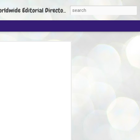
torial Director: Prem Chandran
JP's aim is to
build people's
nt
 Party founder Abhijeet Dipke has said
ty is to strengthen its organisation
otests, and it does not aim at entering