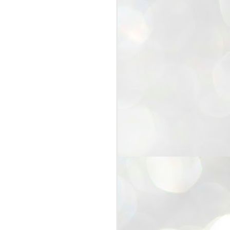
25
Cockroaches
prove their worth
NEW DELHI: Education Minister
Dharmendra Pradhan bowed out
of office on Saturday, with the
Modi government being unable to
withstand the huge pressure piled
on it by the rising tide of a youth
movement, with a 30-year-old
Boston-based PG student, Abhijit
Dipke, at the head of it.
Pradhan resigned this afternoon
after the day wore on with a strong
demand from the Leader of
Opposition, Rahul Gandhi asking
Modi to heed the calls of the
youth-student protesters.