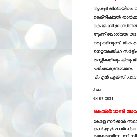
അ
തൃശൂർ ജില്ലയിലെ ഒ
ഗ
ശ
ടെക്‌നിഷ്യൻ താത്ക്കാ
സ
കെ.ജി.സി.ഇ (സിവി
ശ
ആണ് യോഗ്യത. 2021 ജ
പ
മ
ഒരു ഒഴിവുണ്ട്. ജി.ഐ.
നെറ്റ്‌വർക്കിംഗ് സർ
J
തസ്തികയിലും ക്യു-ജ
1
പരിചയമുണ്ടാവണം.
N
പി.എൻ.എക്‌സ്. 3153/
NE
of
Aa
date
Gu
08-09-2021
se
by
കെല്‍ട്രോണ്‍ അപേ
Am
bo
കേരള സര്‍ക്കാര്‍ സ
J
കമ്പ്യൂട്ടര്‍ ഹാര്‍ഡ്വെ
1
ടെക്നോളജീസ്, സി.സി