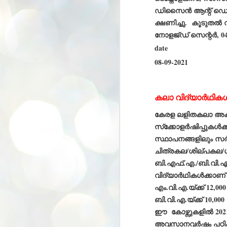
K
ഡിസൈന്‍ ആന്റ് ഡെവല
E
ക്ഷണിച്ചു. കൂടുതല്‍ 
ww
നോളജ്ഡ് സെന്റര്‍, 04
date
08-09-2021
കലാ വിദ്യാര്‍ഥികള്‍
J
1
കേരള ലളിതകലാ അക്കാദ
ന
സ്‌ക്കോളര്‍ഷിപ്പുകള്‍
പ
വ
സ്ഥാപനങ്ങളിലും സര്‍
ച
ചിത്രകല/ശില്പകല/ഗ
എ
ബി.എഫ്.എ./ബി.വി.എ. 
എ
വിദ്യാര്‍ഥികള്‍ക്കാണ്
ഇ
ത
എം.വി.എ.യ്ക്ക് 12,00
സ
ബി.വി.എ.യ്ക്ക് 10,000
പ
ഈ കോഴ്സുകളില്‍ 2021
J
1
അവസാനവര്‍ഷം പഠിക്കുന