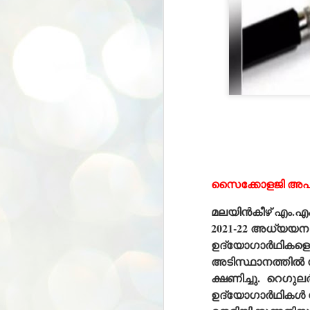
സൈക്കോളജി
അപ്
മലയിന്‍കീഴ് എം.എ
2021-22 അധ്യയന 
ഉദ്യോഗാര്‍ഥികളെ പ
അടിസ്ഥാനത്തില്‍
ക്ഷണിച്ചു. റെഗുല
ഉദ്യോഗാര്‍ഥികള
BYPOLLS: Modi,
AUG