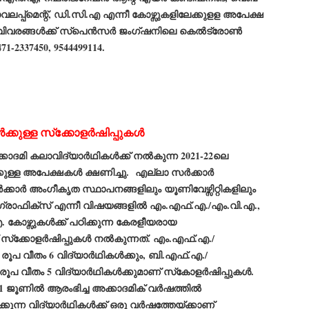
ERALASSEMBLY ELECTION RESULTS:
പ്പ്മെന്റ്, ഡി.സി.എ എന്നീ കോഴ്സുകളിലേക്കുളള അപേക്ഷ
ZHAVA INTERNATIONAL
വിവരങ്ങള്‍ക്ക് സ്പെന്‍സര്‍ ജംഗ്ഷനിലെ കെല്‍ട്രോണ്‍
w.ezhavainternational..com email: ezhavanews@gmail.com
71-2337450, 9544499114.
ക്കുള്ള സ്‌ക്കോളര്‍ഷിപ്പുകള്‍
ചില പിഴവുകൾ പറ്റി എന്നു മാത്രം പറഞ്ഞു എം എ
UL
4
ബേബി
മി കലാവിദ്യാര്‍ഥികള്‍ക്ക് നല്‍കുന്ന 2021-22ലെ
്യൂ ഡൽഹി: സ്ഥാനാർഥി നിർണയത്തിലും പ്രചാരണത്തിലും
ക്കുള്ള അപേക്ഷകള്‍ ക്ഷണിച്ചു. എല്ലാ സര്‍ക്കാര്‍
ിഴവുകൾ ഉണ്ടായി എന്ന് "സമ്മതിച്ചും"
ിശാലാടിസ്ഥാനത്തിൽ പാർട്ടിയുടെ സംസ്ഥാന സമിതി യോഗം
ക്കാര്‍ അംഗീകൃത സ്ഥാപനങ്ങളിലും യൂണിവേഴ്സിറ്റികളിലും
േർന്ന് ബലഹീനതകൾ വിലയിരുത്തി പരിഹരിക്കും എന്നും സി പി ഐ
്രാഫിക്സ് എന്നീ വിഷയങ്ങളില്‍ എം.എഫ്.എ./എം.വി.എ.,
ം ജനറൽ സെക്രട്ടറി എം എ ബേബി.
കോഴ്സുകള്‍ക്ക് പഠിക്കുന്ന കേരളീയരായ
ങ്ങും തൊടാതെയും അധര വ്യായാമങ്ങൾ നടത്തിയും ബേബി
 സ്‌ക്കോളര്‍ഷിപ്പുകള്‍ നല്‍കുന്നത്. എം.എഫ്.എ./
ന്നു നടത്തിയ പത്രസമ്മേളനത്തിൽ പാർട്ടിയുടെ സെൻട്രൽ കമ്മിറ്റി
ീരുമാനങ്ങൾ "വിശദീകരിച്ചു." മുതിർന്ന നേതാക്കളുടെ ഭാര്യമാരെ
0 രൂപ വീതം 6 വിദ്യാര്‍ഥികള്‍ക്കും, ബി.എഫ്.എ./
്ഥാനാർത്ഥികൾ ആക്കിയതിൽ തെറ്റൊന്നും ഇല്ല എന്ന് ബേബി
 രൂപ വീതം 5 വിദ്യാര്‍ഥികള്‍ക്കുമാണ് സ്‌കോളര്‍ഷിപ്പുകള്‍.
റഞ്ഞു. അവരും പാർട്ടിയുടെ പ്രവർത്തകർ ആണ്.
 ജൂണില്‍ ആരംഭിച്ച അക്കാദമിക് വര്‍ഷത്തില്‍
നന്നാകില്ലമ്മാവാ ... എന്ന് സി പി ഐ എം
UL
3
്ന വിദ്യാര്‍ഥികള്‍ക്ക് ഒരു വര്‍ഷത്തേയ്ക്കാണ്
കാഴ്ചപ്പാട് / പ്രേം ചന്ദ്രൻ