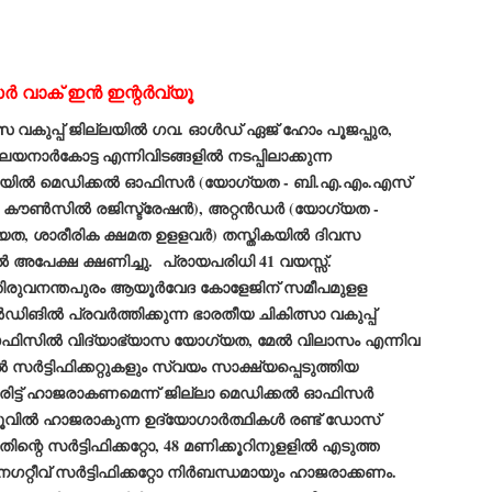
emed lost, they came. Young roaches riding in on the rain. The
ogeny of the unholy union between a judge and a joke.
 all know the story, but here it is, for the record.
‍ വാക് ഇന്‍ ഇന്റര്‍വ്യൂ
 വകുപ്പ് ജില്ലയില്‍ ഗവ. ഓള്‍ഡ് ഏജ് ഹോം പൂജപ്പുര,
നാര്‍കോട്ട എന്നിവിടങ്ങളില്‍ നടപ്പിലാക്കുന്ന
ില്‍ മെഡിക്കല്‍ ഓഫിസര്‍ (യോഗ്യത - ബി.എ.എം.എസ്
STUDENT protests against Modi
UL
്‍ കൗണ്‍സില്‍ രജിസ്ട്രേഷന്‍), അറ്റന്‍ഡര്‍ (യോഗ്യത -
2
government intensify in DELHI
ത, ശാരീരിക ക്ഷമത ഉളളവര്‍) തസ്തികയില്‍ ദിവസ
EWS STUDENTS CJP
‍ അപേക്ഷ ക്ഷണിച്ചു. പ്രായപരിധി 41 വയസ്സ്.
W DELHI: Some 16 Metro Stations were closed on Wednesday as
‍ തിരുവനന്തപുരം ആയൂര്‍വേദ കോളേജിന് സമീപമുളള
udents seeking the resignation of Education Minister Dharmemdra
adhan intensified their protests under the banner of the newly formed
ങില്‍ പ്രവര്‍ത്തിക്കുന്ന ഭാരതീയ ചികിത്സാ വകുപ്പ്
ckroach Janata Party in the national capital and elsewhere.
 ഓഫിസില്‍ വിദ്യാഭ്യാസ യോഗ്യത, മേല്‍ വിലാസം എന്നിവ
e shutdown of the local rail system was aimed at preventing
സര്‍ട്ടിഫിക്കറ്റുകളും സ്വയം സാക്ഷ്യപ്പെടുത്തിയ
nvergence of the youths and students in the agitation’s hotspot at
ntar Mantar in New Delhi, close to which the Parliament is in session.
രിട്ട് ഹാജരാകണമെന്ന് ജില്ലാ മെഡിക്കല്‍ ഓഫിസര്‍
യൂവില്‍ ഹാജരാകുന്ന ഉദ്യോഗാര്‍ത്ഥികള്‍ രണ്ട് ഡോസ്
VS-ന്റെ പേരിൽ പഠന ഗവേഷണ ക്യാമ്പസ്'
UL
ിന്റെ സര്‍ട്ടിഫിക്കറ്റോ, 48 മണിക്കൂറിനുളളില്‍ എടുത്ത
1
വേണം: വി എ അരുൺ
െഗറ്റീവ് സര്‍ട്ടിഫിക്കറ്റോ നിര്‍ബന്ധമായും ഹാജരാക്കണം.
y വി എ അരുൺ കുമാർ