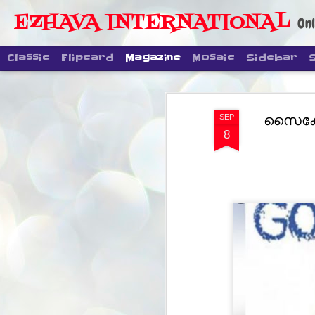
EZHAVA INTERNATIONAL
Onl
Classic
Flipcard
Magazine
Mosaic
Sidebar
സൈക്കോ
SEP
8