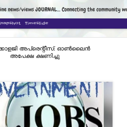
ine news/views JOURNAL... Connecting the community worldwide Edi
Snapshot
Timeslide
ളജി അപ്രെന്റീസ്: ഓണ്‍ലൈന്‍
അപേക്ഷ ക്ഷണിച്ചു
DIPKE: C
AUG
4
regroup, 
moveme
NEWS CJP DIPKE
NEW DELHI: Cockroach Janta
the group’s immediate priori
following the student-led pr
politics as of now.