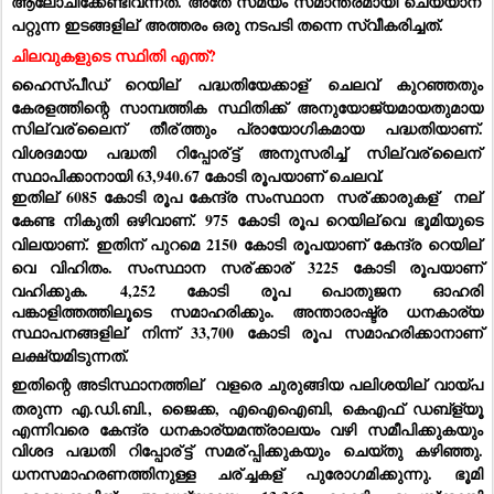
ആലോചിക്കേണ്ടിവന്നത്. അതേ സമയം സമാന്തരമായി ചെയ്യാന്
പറ്റുന്ന ഇടങ്ങളില്
 അത്തരം ഒരു നടപടി തന്നെ സ്വീകരിച്ചത്.  
ചിലവുകളുടെ സ്ഥിതി എന്ത്?
ഹൈസ്പീഡ് റെയില്
 പദ്ധതിയേക്കാള്
 ചെലവ് കുറഞ്ഞതും 
കേരളത്തിന്റെ സാമ്പത്തിക സ്ഥിതിക്ക് അനുയോജ്യമായതുമായ 
സില്
വര്
ലൈന്
 തീര്
ത്തും പ്രായോഗികമായ പദ്ധതിയാണ്. 
വിശദമായ പദ്ധതി റിപ്പോര്
ട്ട് അനുസരിച്ച് സില്
വര്
ലൈന്
സ്ഥാപിക്കാനായി 63,940.67 കോടി രൂപയാണ് ചെലവ്.  
ഇതില്
 6085 കോടി രൂപ കേന്ദ്ര സംസ്ഥാന  സര്
ക്കാരുകള്
  നല്
കേണ്ട നികുതി ഒഴിവാണ്. 975 കോടി രൂപ റെയില്
വെ ഭൂമിയുടെ 
വിലയാണ്. ഇതിന് പുറമെ 2150 കോടി രൂപയാണ് കേന്ദ്ര റെയില്
വെ വിഹിതം. സംസ്ഥാന സര്
ക്കാര്
 3225 കോടി രൂപയാണ് 
വഹിക്കുക. 4,252 കോടി രൂപ പൊതുജന ഓഹരി 
പങ്കാളിത്തത്തിലൂടെ സമാഹരിക്കും. അന്താരാഷ്ട്ര ധനകാര്യ 
സ്ഥാപനങ്ങളില്
 നിന്ന് 33,700 കോടി രൂപ സമാഹരിക്കാനാണ് 
ലക്ഷ്യമിടുന്നത്.
ഇതിന്റെ അടിസ്ഥാനത്തില്
  വളരെ ചുരുങ്ങിയ പലിശയില്
 വായ്പ 
തരുന്ന എ.ഡി.ബി., ജൈക്ക, എഐഐബി, കെഎഫ് ഡബ്‌ള്യൂ 
എന്നിവരെ കേന്ദ്ര ധനകാര്യമന്ത്രാലയം വഴി സമീപിക്കുകയും 
വിശദ പദ്ധതി റിപ്പോര്
ട്ട് സമര്
പ്പിക്കുകയും ചെയ്തു കഴിഞ്ഞു. 
ധനസമാഹരണത്തിനുള്ള ചര്
ച്ചകള്
 പുരോഗമിക്കുന്നു. ഭൂമി 