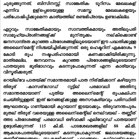
ചുരുങ്ങുന്നത്, ബിസിനസ്സ്, സാങ്കേതിക- ടൂറിസം മേഖലകള്
എന്നിവ ഉള്
പ്പെടെയുള്ള സമസ്ത മേഖലകളെയും 
പരിപോഷിപ്പിക്കുമെന്ന കാര്യത്തില്
 രണ്ടഭിപ്രായം ഉണ്ടാകില്ല.
ഏറ്റവും സാങ്കേതികമായും സാമ്പത്തികമായും അതിലുപരി 
സാമൂഹ്യപ്രശ്‌നങ്ങള്
ക്ക് മുന്
തൂക്കം നല്
കിക്കൊണ്ട് 
ജനസാന്ദ്രത കുറഞ്ഞ പ്രദേശങ്ങളിലൂടെയാണ് ഈ പദ്ധതിക്കുള്ള 
അലൈന്
മെന്റ് നിശ്ചയിച്ചിരിക്കുന്നത്. ഒരു ഹെക്ടറിന് ഏകദേശം 9 
കോടി രൂപ നഷ്ടപരിഹാരമായി കണക്കാക്കിയിരിക്കുന്നു. 
മാത്രമല്ല, ജനവാസം കുറഞ്ഞ പ്രദേശങ്ങളിലൂടെയാണ് 
പാതയുടെ ഭൂരിഭാഗവും കടന്നുപോകുന്നത് എന്ന കാര്യവും 
വിസ്മരിക്കരുത്.  
റെയില്
വേ പാതയ്ക്ക് സമാന്തരമായി പാത നിര്
മ്മിക്കാന്
 കഴിയുന്ന 
തിരൂര്
 -കാസര്
ഗോഡ് റൂട്ടില്
 പരമാവധി അതിനു 
സമാന്തരമായാണ് പുതിയ അലൈന്
മെന്റ് രൂപകല്പന 
ചെയ്തിട്ടുള്ളത്. ഇത് ജനങ്ങള്
ക്കുള്ള അസൗകര്യവും പരിസ്ഥിതി 
ആഘാതവും ഗണ്യമായി കുറയാന്
 ഇടയാക്കും. തിരുവനന്തപുരം 
മുതല്
 തിരൂര്
 വരെയുള്ള അലൈന്
മെന്റില്
 നെല്
വയല്
 - തണ്ണീര്
ത്തട പ്രദേശങ്ങള്
 പരമാവധി ഒഴിവാക്കി എലിവേറ്റഡ് പാതയാണ് 
ഉദ്ദേശിക്കുന്നത് 115 കി.മി. പാടശേഖരങ്ങളില്
 88 കി.മി. 
ആകാശപാതയിലൂടെയാണ് കടന്നുപോകുന്നത്. ജലാശയങ്ങളും 
തണ്ണീര്
ത്തടങ്ങളും സംരക്ഷിക്കാന്
 പാലങ്ങളും കല്
വെര്
ട്ടുകളും 