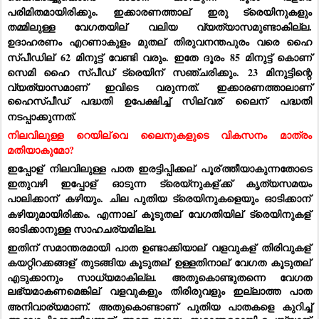
പരിമിതമായിരിക്കും. ഇക്കാരണത്താല്
 ഇരു ട്രെയിനുകളും 
തമ്മിലുള്ള വേഗതയില്
 വലിയ വ്യത്യാസമുണ്ടാകില്ല. 
ഉദാഹരണം എറണാകുളം മുതല്
 തിരുവനന്തപുരം വരെ ഹൈ 
സ്പീഡില്
 62 മിനുട്ട് വേണ്ടി വരും. ഇതേ ദൂരം 85 മിനുട്ട് കൊണ് 
സെമി ഹൈ സ്പീഡ് ട്രെയിന്
 സഞ്ചരിക്കും. 23 മിനുട്ടിന്റെ 
വ്യത്യാസമാണ് ഇവിടെ വരുന്നത്. ഇക്കാരണത്താലാണ് 
ഹൈസ്പീഡ് പദ്ധതി ഉപേക്ഷിച്ച് സില്
വര്
 ലൈന്
 പദ്ധതി 
നടപ്പാക്കുന്നത്.
നിലവിലുള്ള റെയില്
വെ ലൈനുകളുടെ വികസനം മാത്രം 
മതിയാകുമോ?
ഇപ്പോള്
 നിലവിലുള്ള പാത ഇരട്ടിപ്പിക്കല്
 പൂര്
ത്തീയാകുന്നതോടെ 
ഇതുവഴി ഇപ്പോള്
 ഓടുന്ന ട്രെയ്‌നുകള്
ക്ക് കൃത്യസമയം 
പാലിക്കാന്
 കഴിയും. ചില പുതിയ ട്രെയിനുകളെയും ഓടിക്കാന്
കഴിയുമായിരിക്കം. എന്നാല്
 കൂടുതല്
 വേഗതിയില്
 ട്രെയിനുകള്
ഓടിക്കാനുള്ള സാഹചര്യമില്ല.
ഇതിന് സമാന്തരമായി പാത ഉണ്ടാക്കിയാല്
 വളവുകള്
 തിരിവുകള്
കയറ്റിറക്കങ്ങള്
 തുടങ്ങിയ കൂടുതല്
 ഉള്ളതിനാല്
 വേഗത കൂടുതല്
എടുക്കാനും സാധ്യമാകില്ല. അതുകൊണ്ടുതന്നെ വേഗത 
ലഭ്യമാകണമെങ്കില്
 വളവുകളും തിരിരുവളും ഇല്ലാത്ത പാത 
അനിവാര്യമാണ്. അതുകൊണ്ടാണ് പുതിയ പാതകളെ കുറിച്ച് 