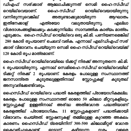
ഡിഎഫ് സര്
ക്കാര്
 ആലോചിക്കുന്നത് സെമി ഹൈ-സ്പീഡ് 
റെയില്
വെയാണ്. ഹൈ-സ്പീഡ് റെയില്
വെയായിരുന്നു 
വന്നിരുന്നുവെങ്കില്
 അതുണ്ടാക്കുമായിരുന്ന ആഘാതം 
ഇതിനേക്കാള്
 എത്രയോ വലുതായിരുന്നു. എല്ലാ 
വിശദാശംങ്ങളിലേക്കും കടക്കുന്നില്ല. സാമ്പത്തിക കാര്യം മാത്രം 
എടുക്കാം.  ഹൈ-സ്പീഡ് റെയില്
വെ ഒരു കി.മി. പണിയണമെങ്കില്
 280 കോടി രൂപയാണ് ചെലവ് വരിക. എന്നാല്
 എല്
ഡിഎഫ് സര്
ക്കാര്
 വിഭാവനം ചെയ്യുന്ന സെമി ഹൈ-സ്പീഡ് റെയില്
വെയ്ക്ക് 
120 കോടി രൂപ മാത്രമാണ്.
ഹൈ-സ്പീഡ് റെയില്
വെയിലെ ടിക്കറ്റ് നിരക്ക് അന്നുതന്നെ കി.മി. 
6 രൂപയായിരുന്നു. എന്നാല്
 സെമിഹൈ-സ്പീഡ് റെയില്
വെയില്
ടിക്കറ്റ് നിരക്ക് 2 രൂപയാണ്. കേരളം പോലുള്ള സംസ്ഥാനത്ത് 
ജനസാന്ദ്രത കൂടുതലുള്ളതിനാല്
 സ്റ്റോപ്പുകള്
 കൂടുതല്
അനുവദിക്കേണ്ടിവരും.
ഹൈസ്പീഡ് റെയില്
വെ പദ്ധതി കേരളത്തില്
 പ്രായോഗികമല്ല. 
കേരളം പോലുള്ള സംസ്ഥാനത്ത് ഓരോ 50 കിലോ മീറ്ററുകളിലും 
സ്റ്റോപ്പുകള്
 ഉള്ളതിനാല്
 അര്
ദ്ധ അതിവേഗത പദ്ധതിയാണ് 
കേരളത്തില്
 പ്രായോഗികം. 11 സ്റ്റോപ്പുകളാണ് പദ്ധതിക്കായി 
വിഭാവനം ചെയ്തത്. സ്റ്റേഷനുകള്
 തമ്മിലുള്ള കുറഞ്ഞ അകലം 
കാരണം ഹൈസ്പീഡ് ട്രെയിനിന് 300-500 കിലോമീറ്റര്
 വേഗത 
കൈവരിച്ചുകൊണ്ട് ഓടാന്
 കഴിയുന്ന ദൂരം വളരെ 