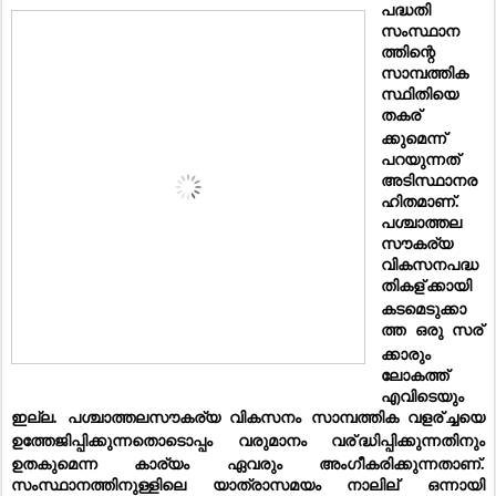
പദ്ധതി 
സംസ്ഥാന
ത്തിന്റെ 
സാമ്പത്തിക
സ്ഥിതിയെ 
തകര്
ക്കുമെന്ന് 
പറയുന്നത് 
അടിസ്ഥാനര
ഹിതമാണ്. 
പശ്ചാത്തല 
സൗകര്യ 
വികസനപദ്ധ
തികള്
ക്കായി 
കടമെടുക്കാ
ത്ത ഒരു സര്
ക്കാരും 
ലോകത്ത് 
എവിടെയും 
ഇല്ല. പശ്ചാത്തലസൗകര്യ വികസനം സാമ്പത്തിക വളര്
ച്ചയെ 
ഉത്തേജിപ്പിക്കുന്നതൊടൊപ്പം വരുമാനം വര്
ദ്ധിപ്പിക്കുന്നതിനും 
ഉതകുമെന്ന കാര്യം ഏവരും അംഗീകരിക്കുന്നതാണ്. 
സംസ്ഥാനത്തിനുള്ളിലെ യാത്രാസമയം നാലില്
 ഒന്നായി 