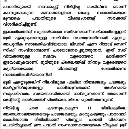
പദ്ധതിയുമായി ബന്ധപ്പെട്ട് നിര്
ദ്ദിഷ്ട റെയില്
വേ ലൈന്
കടന്നുപോകുന്ന മണ്ഡലങ്ങളിലെ ബഹു. സാമാജികരുടെ 
മുമ്പാകെ പദ്ധതിയുടെ വിശാദംശങ്ങള്
 സര്
ക്കാര്
വിശദീകരിച്ചിട്ടുണ്ട്.  
ഇക്കാര്യത്തില്
 സുതാര്യമായ സമീപനമാണ് സര്
ക്കാരിനുള്ളത്. 
ഭൂമി ഏറ്റെടുക്കാനുള്ള സര്
വ്വേ നടത്തുന്നതിനായി ഏറ്റവും 
ആധുനിക സാങ്കേതികവിദ്യയായ ലിഡാര്
 എന്ന റിമോട്ട് സെന്
സിംഗ് സംവിധാനമാണ് പ്രയോജനപ്പെടുത്തുന്നത്. ഇത് സര്
വ്വേക്കായുള്ള സമയം വളരെയേറെ ലാഭിക്കാന്
ഇടയാക്കുകയാണ്. ഭൂമിയുടെ പ്രതലത്തില്
 നിന്നും വളരെയേറെ 
കൃത്യതയോടെ വിവരങ്ങള്
 ശേഖരിക്കുന്ന 
സാങ്കേതികവിദ്യയാണിത്.
ഭൂമി ഏറ്റെടുക്കലിന് നിലവിലുള്ള എല്ലാ നിയമങ്ങളും ചട്ടങ്ങളും 
മാര്
ഗ്ഗനിര്
ദ്ദേശങ്ങളും പാലിക്കുന്നതാണ്. അര്
ഹമായ 
നഷ്ടപരിഹാരം സമയബന്ധിതമായി നല്
കുന്നതാണ്. അലൈന്
മെന്റിന്റെ കാര്യത്തില്
 പ്രത്യേക ശ്രദ്ധ പുലര്
ത്തുന്നുണ്ട്.  
നിര്
ദ്ദിഷ്ട പാത കടന്നുപോകുന്ന 11 ജില്ലകളിലെ 
ആരാധനാലയങ്ങളെയും പാടങ്ങളെയും കാവുകളെയും പരമാവധി 
ബാധിക്കാത്ത രീതിയിലാണ് പ്രസ്തുത പദ്ധതി വിഭാവനം 
ചെയ്തിട്ടുള്ളത്. ഈ പദ്ധതി സംസ്ഥാനത്തൊട്ടാകെ വീടുകള്
 ഉള്