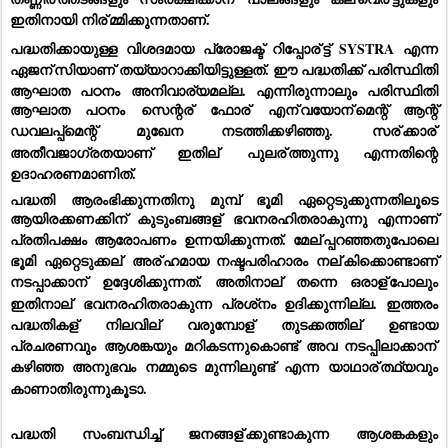
ഇതിനായി നിര്
മ്മിക്കുന്നതാണ്.
പദ്ധതിക്കായുള്ള വിശദമായ പ്രോജക്ട് റിപ്പോര്
ട്ട് SYSTRA എന്ന 
ഏജന്
സിയാണ് തയ്യാറാക്കിയിട്ടുള്ളത്. ഈ പദ്ധതിക്ക് പരിസ്ഥിതി 
ആഘാത പഠനം അനിവാര്യമല്ല. എന്നിരുന്നാലും പരിസ്ഥിതി 
ആഘാത പഠനം സെന്റര്
 ഫോര്
 എന്
വയോന്
മെന്റ് ആന്റ് 
ഡവലപ്പ്‌മെന്റ് മുഖേന നടത്തിക്കഴിഞ്ഞു. സര്
ക്കാര്
അതീവജാഗ്രതയാണ് ഇതില്
 പുലര്
ത്തുന്നു എന്നതിന്റെ 
ഉദാഹരണമാണിത്.
പദ്ധതി ആരംഭിക്കുന്നതിനു മുമ്പ് ഭൂമി ഏറ്റെടുക്കുന്നതിലൂടെ 
ആയിരക്കണക്കിന് കുടുംബങ്ങള്
 ഭവനരഹിതരാകുന്നു എന്നാണ് 
പ്രതിപക്ഷം ആരോപണം ഉന്നയിക്കുന്നത്. മേല്
പ്പറഞ്ഞതുപോലെ 
ഭൂമി ഏറ്റെടുക്കല്
 അര്
ഹമായ നഷ്ടപരിഹാരം നല്
കിക്കൊണ്ടാണ് 
നടപ്പാക്കാന്
 ഉദ്ദേശിക്കുന്നത്. അതിനാല്
 തന്നെ ഒരാള്
പോലും 
ഇതിനാല്
 ഭവനരഹിതരാകുന്ന പ്രശ്‌നം ഉദിക്കുന്നില്ല. ഇത്തരം 
പദ്ധതികള്
 നിലവില്
 വരുമ്പോള്
 തുടക്കത്തില്
 ഉണ്ടായ 
പ്രചരണവും ആശങ്കയും മറികടന്നുകൊണ്ട് അവ നടപ്പിലാക്കാന്
കഴിഞ്ഞ അനുഭവം നമ്മുടെ മുന്നിലുണ്ട് എന്ന യാഥാര്
ത്ഥ്യവും 
കാണാതിരുന്നുകൂടാ.
പദ്ധതി സംബന്ധിച്ച് ജനങ്ങള്
ക്കുണ്ടാകുന്ന ആശങ്കകളും 