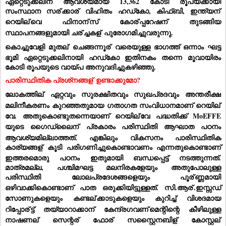
ഏറ്റെടുക്കലിന് ആവശ്യമായ 13,362 കോടി രൂപയ്ക്കായി 
സംസ്ഥാന സര്
ക്കാര്
 വിഹിതം ഹഡ്‌കോ, കിഫ്ബി, ഇന്ത്യന്
റെയില്
വെ ഫിനാന്
സ് കോര്
പ്പറേഷന്
 തുടങ്ങിയ 
സ്ഥാപനങ്ങളുമായി ചര്
ച്ചകള്
 പുരോഗമിച്ചുവരുന്നു.  
കൊച്ചുവേളി മുതല്
 ചെങ്ങന്നൂര്
 വരെയുള്ള ഭാഗത്ത് ഒന്നാം ഘട്ട 
ഭൂമി ഏറ്റെടുക്കലിനായി ഹഡ്‌കോ ഇതിനകം തന്നെ മൂവായിരം 
കോടി രൂപയുടെ വായ്പ അനുവദിച്ചുകഴിഞ്ഞു.
പാരിസ്ഥിതിക പ്രശ്‌നങ്ങള്
 ഉണ്ടാക്കുമോ?
ലോകത്തില്
 ഏറ്റവും സുരക്ഷിതവും സുഖപ്രദവും അന്തരീക്ഷ 
മലിനീകരണം കുറഞ്ഞതുമായ ഗതാഗത സംവിധാനമാണ് റെയില്
വേ. അതുകൊണ്ടുതന്നെയാണ് റെയില്
വേ പദ്ധതിക്ക് MoEFFE 
യുടെ ഗൈഡ്‌ലൈന്
 പ്രകാരം പരിസ്ഥിതി ആഘാത പഠനം 
ആവശ്യമില്ലാത്തത്. എങ്കിലും വികസനം പാരിസ്ഥിതിക 
കാര്യങ്ങള്
 കൂടി പരിഗണിച്ചുകൊണ്ടാവണം എന്നതുകൊണ്ടാണ് 
ഇത്തരമൊരു പഠനം ഇതുമായി ബന്ധപ്പെട്ട് നടത്തുന്നത്. 
മാത്രമല്ല, പശ്ചിമഘട്ട മലനിരകളേയും അതുപോലുള്ള 
പരിസ്ഥിതി ലോലപ്രദേശങ്ങളെയും പൂര്
ണ്ണമായി 
ഒഴിവാക്കികൊണ്ടാണ് പാത ഒരുക്കിയിട്ടുള്ളത്. സി.ആര്
.ഇസ്സഡ് 
സോണുകളെയും കണ്ടല്
ക്കാടുകളെയും കുറിച്ച് വിശദമായ 
റിപ്പോര്
ട്ട് തയ്യാറാക്കാന്
 കേന്ദ്രഗവണ്
മെന്റിന്റെ കീഴിലുള്ള 
നാഷണല്
 സെന്റര്
 ഫോര്
 സസ്റ്റൈനബിള്
 കോസ്റ്റല്