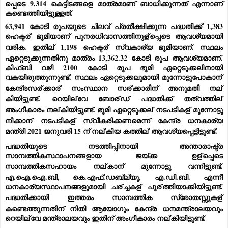
പ്പെടെ 9,314 കെട്ടിടങ്ങളെ മാത്രമാണ് ബാധിക്കുന്നത് എന്നാണ് 
കണ്ടെത്തിയിട്ടുള്ളത്.
63,941 കോടി രൂപയുടെ ചിലവ് പ്രതീക്ഷിക്കുന്ന പദ്ധതിക്ക് 1,383 
ഹെക്ടര്
 ഭൂമിയാണ് പുനരധിവാസത്തിനുള്
പ്പെടെ ആവശ്യമായി 
വരിക. ഇതില്
 1,198 ഹെക്ടര്
 സ്വകാര്യ ഭൂമിയാണ്. സ്ഥലം 
ഏറ്റെടുക്കുന്നതിനു മാത്രം 13,362.32 കോടി രൂപ ആവശ്യമാണ്. 
കിഫ്ബി വഴി 2100 കോടി രൂപ ഭൂമി ഏറ്റെടുക്കലിനായി 
വകയിരുത്തുന്നുണ്ട്. സ്ഥലം ഏറ്റെടുക്കലുമായി മുന്നോട്ടുപോകാന്
കേന്ദ്രസര്
ക്കാര്
 സംസ്ഥാന സര്
ക്കാരിന് അനുമതി നല്
കിയിട്ടുണ്ട്. റെയില്
വേ ബോര്
ഡ് പദ്ധതിക്ക് തത്വത്തില്
അംഗീകാരം നല്
കിയിട്ടുണ്ട്. ഭൂമി ഏറ്റെടുക്കല്
 നടപടികള്
 മുന്നോട്ടു 
നീക്കാന്
 നടപടികള്
 സ്വീകരിക്കണമെന്ന് കേന്ദ്ര ധനകാര്യ 
മന്ത്രി 2021 ജനുവരി 15 ന് നല്
കിയ കത്തില്
 ആവശ്യപ്പെട്ടിട്ടുണ്ട്.
പദ്ധതിയുടെ നടത്തിപ്പിനായി അന്താരാഷ്ട്ര 
സാമ്പത്തികസ്ഥാപനങ്ങളായ ജയ്ക്ക ഉള്
പ്പെടെ 
സാമ്പത്തികസഹായം നല്
കാന്
 മുന്നോട്ടു വന്നിട്ടുണ്ട്. 
എ.ഐ.ഐ.ബി, കെ.എഫ്.ഡബ്ല്യൂ, എ.ഡി.ബി. എന്നീ 
ധനകാര്യസ്ഥാപനങ്ങളുമായി ചര്
ച്ചകള്
 പൂര്
ത്തിയാക്കിയിട്ടുണ്ട്. 
പദ്ധതിക്കായി ഇത്തരം സാമ്പത്തിക സ്രോതസ്സുകള്
കണ്ടെത്തുന്നതിന് നിതി ആയോഗും കേന്ദ്ര ധനമന്ത്രാലയവും 
റെയില്
വേ മന്ത്രാലയവും ഇതിന് അംഗീകാരം നല്
കിയിട്ടുണ്ട്.