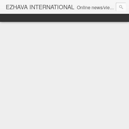
EZHAVA INTERNATIONAL
Online news/views JOURNAL... Connecting the community worldwide Editorial Director: Prem Chandran