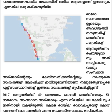
പശ്ചാത്തലസൗകര്യ മേഖലയില്
 വലിയ മാറ്റങ്ങളാണ് ഉണ്ടാവുക 
എന്നതില്
 ഒരു തര്
ക്കവുമില്ല.  
ഓരോ 
സംസ്ഥാനങ്ങ
ളുടെയും 
ആവശ്യത്തി
നനുസരിച്ച് 
റെയില്
വേ 
പദ്ധതികള്
ആസൂത്രണം 
ചെയ്യുവാ
നും അത് 
നടപ്പിലാക്കു
വാനും 
സംസ്ഥാന 
സര്
ക്കാരിന്റെയും കേന്ദ്രസര്
ക്കാരിന്റെയും സംയുക്ത 
സംരംഭങ്ങള്
 ആരംഭിച്ചത് ഇതിനുവേണ്ടിയാണ്. നമ്മുടേതുള്
പ്പെടെ 
എട്ട് സംസ്ഥാനങ്ങള്
 ഇത്തരം സംരംഭങ്ങള്
 രൂപീകരിച്ചിട്ടുണ്ട്.
2017 ജനുവരിയില്
 49 ശതമാനം ഓഹരി റെയില്
വേയും 51 
ശതമാനം സംസ്ഥാന സര്
ക്കാരും എന്ന നിലയില്
 100 കോടി രൂപ 
ഇതിനായി വകയിരുത്തി. കേരള റെയില്
 ഡെവലപ്പ്‌മെന്റ് കോര്
പ്പറേഷന്
 (കെ -റെയില്
) എന്ന സംയുക്തസംരംഭം രൂപീകരിച്ചു.