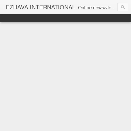
EZHAVA INTERNATIONAL
Online news/views JOURNAL... Connecting the community worldwide Editorial Director: Prem Chandran