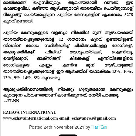
മാത്രമാണ് ഐസിയുവും ആവശ്യമായി വന്നത്. ഈ 
കാലയളവില്
, കഴിഞ്ഞ ആഴ്ചയുമായി താരതമ്യം ചെയ്യുമ്പോള്
റിപ്പോര്
ട്ട് ചെയ്യപ്പെടുന്ന പുതിയ കേസുകളില്
 ഏകദേശം 5278 
കുറവ് ഉണ്ടായി. 
പുതിയ കേസുകളുടെ വളര്
ച്ചാ നിരക്കില്
 മുന്
 ആഴ്ചയുമായി 
താരതമ്യപ്പെടുത്തുമ്പോള്
 12 ശതമാനം കുറവ് ഉണ്ടായിട്ടുണ്ട്. 
നിലവില്
 രോഗം സ്ഥിരീകരിച്ച് ചികിത്സയിലുള്ള രോഗികള്
, 
ആശുപത്രികള്
, ഫീല്
ഡ് ആശുപത്രികള്
, ഐസിയു, 
വെന്റിലേറ്റര്
, ഓക്‌സിജന്
 കിടക്കകള്
 എന്നിവിടങ്ങളിലെ 
രോഗികളുടെ എണ്ണം എന്നിവ മുന്
 ആഴ്ചയുമായി 
താരതമ്യപ്പെടുത്തുമ്പോള്
 ഈ ആഴ്ചയില്
 യഥാക്രമം 13%, 10%, 
12%, 9%, 14%, 8% കുറഞ്ഞു. 
ആശുപത്രിവാസത്തിന്റെ നിരക്കും ഗുരുതരമായ കേസുകളും 
കുറയുന്ന പ്രവണതയാണ് കാണിക്കുന്നത്, 
മന്ത്രി
പറഞ്ഞു. 
 --EI-NN
EZHAVA INTERNATIONAL
www.ezhavainternational.com email: ezhavanews@gmail.com
Posted
24th November 2021
by
Hari Giri