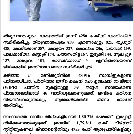
തിരുവനന്തപുരം: കേരളത്തില്
 ഇന്ന് 4280 പേര്
ക്ക് കോവിഡ്-19 
സ്ഥിരീകരിച്ചു. തിരുവനന്തപുരം 838, എറണാകുളം 825, തൃശൂര്
428, കോഴിക്കോട് 387, കോട്ടയം 327, കൊല്ലം 286, വയനാട് 209, 
പാലക്കാട് 203, കണ്ണൂര്
 194, പത്തനംതിട്ട 167, ഇടുക്കി 144, ആലപ്പുഴ 
137, മലപ്പുറം 101, കാസര്
ഗോഡ് 34 എന്നിങ്ങനേയാണ് 
ജില്ലകളില്
 ഇന്ന് രോഗ ബാധ സ്ഥിരീകരിച്ചത്.
കഴിഞ്ഞ 24 മണിക്കൂറിനിടെ 48,916 സാമ്പിളുകളാണ് 
പരിശോധിച്ചത്. പ്രതിവാര ഇന്
ഫെക്ഷന്
 പോപ്പുലേഷന്
 റേഷ്യോ 
(WIPR) പത്തിന് മുകളിലുള്ള 39 തദ്ദേശ സ്വയംഭരണ 
പ്രദേശങ്ങളിലായി 46 വാര്
ഡുകളാണുള്ളത്. ഇവിടെ കര്
ശന 
നിയന്ത്രണമുണ്ടാകും, 
ആരോഗ്യമന്ത്രി
വീണാ
ജോര്
ജ്
അറിയിച്ചു. 
സ്ഥാനത്തെ വിവിധ ജില്ലകളിലായി 1,80,316 പേരാണ് ഇപ്പോള്
നിരീക്ഷണത്തിലുള്ളത്. ഇവരില്
 1,75,361 പേര്
 വീട്/ഇന്
സ്റ്റിറ്റിയൂഷണല്
 ക്വാറന്റൈനിലും 4955 പേര്
 ആശുപത്രികളിലും 