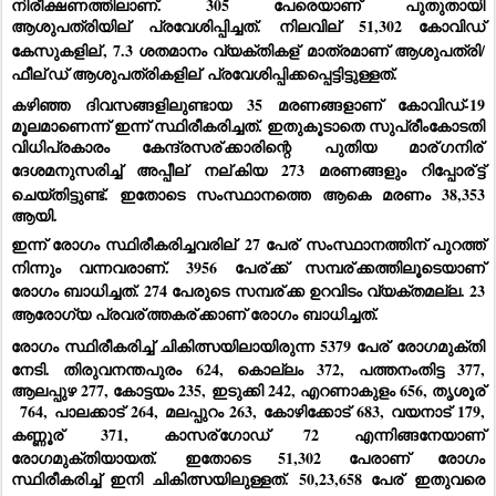
നിരീക്ഷണത്തിലാണ്. 305 പേരെയാണ് പുതുതായി 
ആശുപത്രിയില്
 പ്രവേശിപ്പിച്ചത്. 
നിലവില്
 51,302 കോവിഡ് 
കേസുകളില്
, 7.3 ശതമാനം വ്യക്തികള്
 മാത്രമാണ് ആശുപത്രി/
ഫീല്
ഡ് ആശുപത്രികളില്
 പ്രവേശിപ്പിക്കപ്പെട്ടിട്ടുള്ളത്.
കഴിഞ്ഞ ദിവസങ്ങളിലുണ്ടായ 35 മരണങ്ങളാണ് കോവിഡ്-19 
മൂലമാണെന്ന് ഇന്ന് സ്ഥിരീകരിച്ചത്. ഇതുകൂടാതെ സുപ്രീംകോടതി 
വിധിപ്രകാരം കേന്ദ്രസര്
ക്കാരിന്റെ പുതിയ മാര്
ഗനിര്
ദേശമനുസരിച്ച് അപ്പീല്
 നല്
കിയ 273 മരണങ്ങളും റിപ്പോര്
ട്ട് 
ചെയ്തിട്ടുണ്ട്. ഇതോടെ സംസ്ഥാനത്തെ ആകെ മരണം 38,353 
ആയി.
ഇന്ന് രോഗം സ്ഥിരീകരിച്ചവരില്
 27 പേര്
 സംസ്ഥാനത്തിന് പുറത്ത് 
നിന്നും വന്നവരാണ്. 3956 പേര്
ക്ക് സമ്പര്
ക്കത്തിലൂടെയാണ് 
രോഗം ബാധിച്ചത്. 274 പേരുടെ സമ്പര്
ക്ക ഉറവിടം വ്യക്തമല്ല. 23 
ആരോഗ്യ പ്രവര്
ത്തകര്
ക്കാണ് രോഗം ബാധിച്ചത്.
രോഗം സ്ഥിരീകരിച്ച് ചികിത്സയിലായിരുന്ന 5379 പേര്
 രോഗമുക്തി 
നേടി. തിരുവനന്തപുരം 624, കൊല്ലം 372, പത്തനംതിട്ട 377, 
ആലപ്പുഴ 277, കോട്ടയം 235, ഇടുക്കി 242, എറണാകുളം 656, തൃശൂര്
 764, പാലക്കാട് 264, മലപ്പുറം 263, കോഴിക്കോട് 683, വയനാട് 179, 
കണ്ണൂര്
 371, കാസര്
ഗോഡ് 72 എന്നിങ്ങനേയാണ് 
രോഗമുക്തിയായത്. ഇതോടെ 51,302 പേരാണ് രോഗം 
സ്ഥിരീകരിച്ച് ഇനി ചികിത്സയിലുള്ളത്. 50,23,658 പേര്
 ഇതുവരെ 