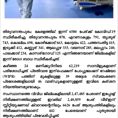
തിരുവനന്തപുരം: 
കേരളത്തില്
 ഇന്ന് 6580 പേര്
ക്ക് കോവിഡ്-19 
സ്ഥിരീകരിച്ചു. തിരുവനന്തപുരം 878, എറണാകുളം 791, തൃശൂര്
743, കൊല്ലം 698, കോഴിക്കോട് 663, കോട്ടയം 422, പത്തനംതിട്ട 415, 
ഇടുക്കി 412, കണ്ണൂര്
 341, ആലപ്പുഴ 333, വയനാട് 285, മലപ്പുറം 240, 
പാലക്കാട് 234, കാസര്
ഗോഡ് 125 എന്നിങ്ങനേയാണ് ജില്ലകളില്
ഇന്ന് രോഗ ബാധ സ്ഥിരീകരിച്ചത്.
കഴിഞ്ഞ 24 മണിക്കൂറിനിടെ 62,219 സാമ്പിളുകളാണ് 
പരിശോധിച്ചത്. പ്രതിവാര ഇന്
ഫെക്ഷന്
 പോപ്പുലേഷന്
 റേഷ്യോ 
(WIPR) പത്തിന് മുകളിലുള്ള 39 തദ്ദേശ സ്വയംഭരണ 
പ്രദേശങ്ങളിലായി 46 വാര്
ഡുകളാണുള്ളത്. ഇവിടെ കര്
ശന 
നിയന്ത്രണമുണ്ടാകും.
സംസ്ഥാനത്തെ വിവിധ ജില്ലകളിലായി 2,47,485 പേരാണ് ഇപ്പോള്
നിരീക്ഷണത്തിലുള്ളത്. ഇവരില്
 2,40,859 പേര്
 വീട്/ഇന്
സ്റ്റിറ്റിയൂഷണല്
 ക്വാറന്റൈനിലും 6626 പേര്
 ആശുപത്രികളിലും 
നിരീക്ഷണത്തിലാണ്. 442 പേരെയാണ് പുതുതായി 
ആശുപത്രിയില്
 പ്രവേശിപ്പിച്ചത്.