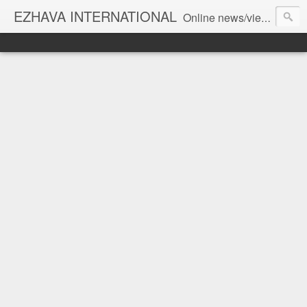
EZHAVA INTERNATIONAL
Online news/views JOURNAL... Connecting the community worldwide Editorial Director: Prem Chandran