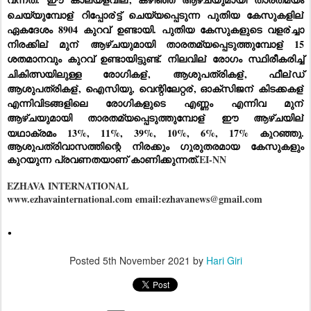
ചെയ്യുമ്പോള്
 റിപ്പോര്
ട്ട് ചെയ്യപ്പെടുന്ന പുതിയ കേസുകളില്
ഏകദേശം 8904 കുറവ് ഉണ്ടായി. പുതിയ കേസുകളുടെ വളര്
ച്ചാ 
നിരക്കില്
 മുന്
 ആഴ്ചയുമായി താരതമ്യപ്പെടുത്തുമ്പോള്
 15 
ശതമാനവും കുറവ് ഉണ്ടായിട്ടുണ്ട്. നിലവില്
 രോഗം സ്ഥിരീകരിച്ച് 
ചികിത്സയിലുള്ള രോഗികള്
, ആശുപത്രികള്
, ഫീല്
ഡ് 
ആശുപത്രികള്
, ഐസിയു, വെന്റിലേറ്റര്
, ഓക്‌സിജന്
 കിടക്കകള്
എന്നിവിടങ്ങളിലെ രോഗികളുടെ എണ്ണം എന്നിവ മുന്
ആഴ്ചയുമായി താരതമ്യപ്പെടുത്തുമ്പോള്
 ഈ ആഴ്ചയില്
യഥാക്രമം 13%, 11%, 39%, 10%, 6%, 17% കുറഞ്ഞു. 
ആശുപത്രിവാസത്തിന്റെ നിരക്കും ഗുരുതരമായ കേസുകളും 
കുറയുന്ന പ്രവണതയാണ് കാണിക്കുന്നത്.
EI-NN
EZHAVA INTERNATIONAL
www.ezhavainternational.com email:ezhavanews@gmail.com
.
Posted
5th November 2021
by
Hari Giri