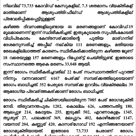
നിലവില്
 73,733 കോവിഡ് കേസുകളില്
, 7.3 ശതമാനം വ്യക്തികള്
മാത്രമാണ് ആശുപത്രി/ഫീല്
ഡ് ആശുപത്രികളില്
പ്രവേശിപ്പിക്കപ്പെട്ടിട്ടുള്ളത്.
കഴിഞ്ഞ ദിവസങ്ങളിലുണ്ടായ 46 മരണങ്ങളാണ് കോവിഡ്-19 
മൂലമാണെന്ന് ഇന്ന് സ്ഥിരീകരിച്ചത്. ഇതുകൂടാതെ സുപ്രീംകോടതി 
വിധിപ്രകാരം കേന്ദ്രസര്
ക്കാരിന്റെ പുതിയ മാര്
ഗനിര്
ദേശമനുസരിച്ച് അപ്പീല്
 നല്
കിയ 111 മരണങ്ങളും, മതിയായ 
രേഖകളില്ലാത്തത് കാരണം സ്ഥിരീകരിക്കാതിരുന്ന കഴിഞ്ഞ ജൂണ്
18 വരെയുള്ള 157 മരണങ്ങളും റിപ്പോര്
ട്ട് ചെയ്തിട്ടുണ്ട്. ഇതോടെ 
സംസ്ഥാനത്തെ ആകെ മരണം 33,048 ആയി.
ഇന്ന് രോഗം സ്ഥിരീകരിച്ചവരില്
 22 പേര്
 സംസ്ഥാനത്തിന് പുറത്ത് 
നിന്നും വന്നവരാണ്. 6167 പേര്
ക്ക് സമ്പര്
ക്കത്തിലൂടെയാണ് 
രോഗം ബാധിച്ചത്. 352 പേരുടെ സമ്പര്
ക്ക ഉറവിടം വ്യക്തമല്ല. 39 
ആരോഗ്യ പ്രവര്
ത്തകര്
ക്കാണ് രോഗം ബാധിച്ചത്.
രോഗം സ്ഥിരീകരിച്ച് ചികിത്സയിലായിരുന്ന 7085 പേര്
 രോഗമുക്തി 
നേടി. തിരുവനന്തപുരം 1202, കൊല്ലം 626, പത്തനംതിട്ട 180, 
ആലപ്പുഴ 214, കോട്ടയം 255, ഇടുക്കി 502, എറണാകുളം 1345, 
തൃശൂര്
 27, പാലക്കാട് 369, മലപ്പുറം 402, കോഴിക്കോട് 1147, 
വയനാട് 204, കണ്ണൂര്
 420, കാസര്
ഗോഡ് 192 എന്നിങ്ങനേയാണ് 
രോഗമുക്തിയായത്. ഇതോടെ 73,733 പേരാണ് രോഗം 