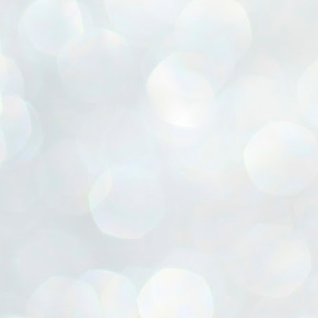
ൈലി മാറ്റണം എന്നും ജനങ്ങളിലേക്ക് ഇറങ്ങി ചെല്ലണം എന്നും ഉള്ള
ഴകൊമ്പൻ ഉപദേശത്തിൽ "തിരുത്തൽ" ഒതുക്കി സി പി ഐ എം
േന്ദ്ര നേതൃത്വം. "എത്ര വേണമെങ്കിലും തല്ലിക്കോളൂ, ഞാൻ
ന്നാകില്ലമ്മാവാ" എന്ന പഴമൊഴിയുടെ തുകിലുണർത്തി
ാർട്ടിയുടെ കേന്ദ്ര കമ്മിറ്റി രണ്ടു ദിവസത്തെ യോഗം ഡൽഹിയിൽ
്നവസാനിപ്പിക്കുന്നു.
MYTH OF PROGRESS
UL
2
EDITORIAL THE SHILLONG TIMES
e World Bank’s designation of India as a “lower middle income”
onomy should drill some sense into the minds of those who get on to
eir rooftops to hail the nation’s economic progress under the Narendra
di dispensation lasting around 13 years at a stretch since 2014.
സി പി ഐ എം സെൻട്രൽ കമ്മിറ്റി തീരുമാനങ്ങൾ
UL
2
നാളെ അറിയാം