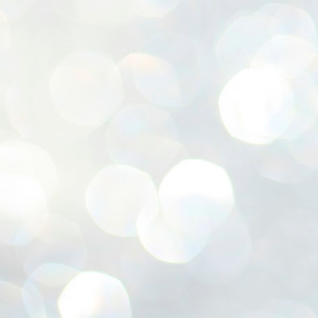
ശ
അ
ക
ന
പ
ഇന
J
1
Th
ec
th
Mo
J
1