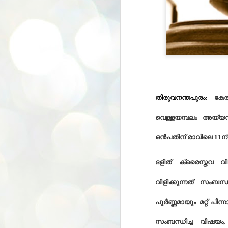
തിരുവനന്തപുരം:
കേ
വെള്ളയമ്പലം
അയ്യൻ
ഒൻപതിന്
രാവിലെ
11
ന്
ദളിത്
ക്രൈസ്തവ
വ
വിളിക്കുന്നത്
സംബന്ധി
പൂർണ്ണമായും
മറ്റ്
പിന്ന
സംബന്ധിച്ച
വിഷയം
BYPOLLS: Modi,
AUG