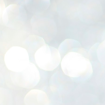
K
E
ww
J
1
ന
പ
വ
ച
എ
എ
ഇ
ത
സ
പ
J
1