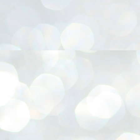
നിവാര്യമാണെന്നും അത് ശിവഗിരിയുടെ മാത്രം ആഗ്രഹമല്ല,
ുരുദേവ ഭക്തജനങ്ങളുടെയാകെ പൊതുവായ ആഗ്രഹമാണെന്നും
്രീനാരായണ ധർമ്മസംഘം ട്രസ്റ്റ് പ്രസിഡന്റ് ബ്രഹ്മശ്രീ
ച്ചിദാനന്ദ സ്വാമികൾ.
ിവഗിരി മഠത്തിൽ ഗുരുസേവനത്തിന്റെ അമ്പത് വർഷം
ൂർത്തിയാക്കിയ സച്ചിദാനന്ദ സ്വാമികൾക്ക് ശനിയാഴ്ച ശിവഗിരി
ഠത്തിൽ സംഘടിപ്പിച്ച ചടങ്ങിൽ ആദരവ് നൽകി.
INVESTMENTS: Gujarat, Maharashtra,
UL
7
Tamil Nadu top list by NITI Aayog
EWS INVESTMENTS STATES
W DELHI: Gujarat, Maharashtra, and Tamil Nadu have topped the list
 states in an analysis done on their investment climates by the NITI
yog. The details were released on Friday.
jarat topped the list, followed by Maharashtra and Tamil Nadu in the
cond and third slots. Goa and Odisha came fourth and fifth, followed
 Delhi, Madhya Pradesh and Andhra Pradesh.
ong the large states, Bihar, Jharkhand and West Bengal occupied the
ttom three positions.
ASSEMBLY POLLS- KERALA- 2026:
UL
5
Parties, vote share, comparison