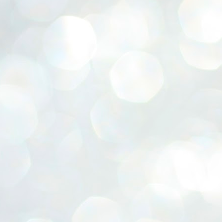
ERALASSEMBLY ELECTION RESULTS:
ZHAVA INTERNATIONAL
w.ezhavainternational..com email: ezhavanews@gmail.com
ചില പിഴവുകൾ പറ്റി എന്നു മാത്രം പറഞ്ഞു എം എ
UL
4
ബേബി
്യൂ ഡൽഹി: സ്ഥാനാർഥി നിർണയത്തിലും പ്രചാരണത്തിലും
ിഴവുകൾ ഉണ്ടായി എന്ന് "സമ്മതിച്ചും"
ിശാലാടിസ്ഥാനത്തിൽ പാർട്ടിയുടെ സംസ്ഥാന സമിതി യോഗം
േർന്ന് ബലഹീനതകൾ വിലയിരുത്തി പരിഹരിക്കും എന്നും സി പി ഐ
ം ജനറൽ സെക്രട്ടറി എം എ ബേബി.
ങ്ങും തൊടാതെയും അധര വ്യായാമങ്ങൾ നടത്തിയും ബേബി
ന്നു നടത്തിയ പത്രസമ്മേളനത്തിൽ പാർട്ടിയുടെ സെൻട്രൽ കമ്മിറ്റി
ീരുമാനങ്ങൾ "വിശദീകരിച്ചു." മുതിർന്ന നേതാക്കളുടെ ഭാര്യമാരെ
്ഥാനാർത്ഥികൾ ആക്കിയതിൽ തെറ്റൊന്നും ഇല്ല എന്ന് ബേബി
റഞ്ഞു. അവരും പാർട്ടിയുടെ പ്രവർത്തകർ ആണ്.
നന്നാകില്ലമ്മാവാ ... എന്ന് സി പി ഐ എം
UL
3
കാഴ്ചപ്പാട് / പ്രേം ചന്ദ്രൻ