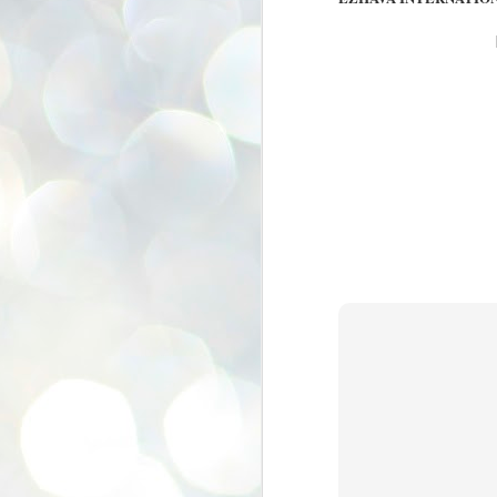
se
pr
We
J
2
N
NE
st
Pr
Co
Th
co
Ja
J
2
b