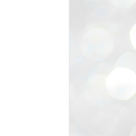
view that the movement’s biggest
e resignation of education minister
 willingness of people to question the
blic interest.
regroup with its volunteers before
f action.
regroup. When we started this protest,
ound 10 to 20 people. But as the
 people and volunteers came forward.
EXIT PRADHAN..
JUL