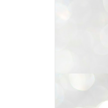
25
Cockroaches
prove their worth
NEW DELHI: Education Minister
Dharmendra Pradhan bowed out
of office on Saturday, with the
Modi government being unable to
withstand the huge pressure piled
on it by the rising tide of a youth
movement, with a 30-year-old
Boston-based PG student, Abhijit
Dipke, at the head of it.
Pradhan resigned this afternoon
after the day wore on with a strong
demand from the Leader of
Opposition, Rahul Gandhi asking
Modi to heed the calls of the
youth-student protesters.