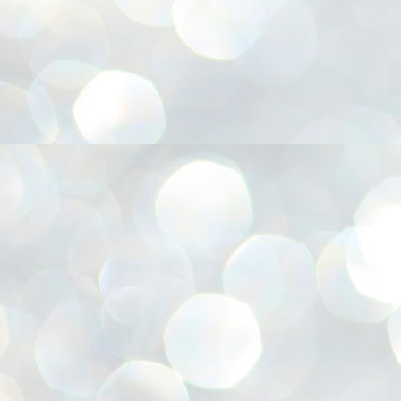
അ
ഗ
ശ
സ
ശ
പ
മ
J
1
N
NE
of
Aa
Gu
se
by
Am
bo
J
1