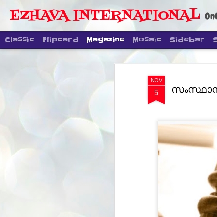
EZHAVA INTERNATIONAL
Onl
Classic
Flipcard
Magazine
Mosaic
Sidebar
NOV
സംസ്ഥാന 
5