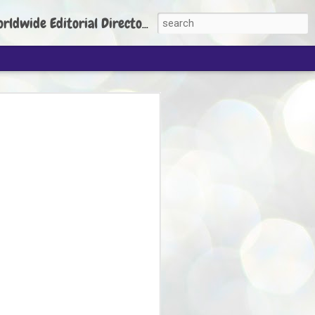
torial Director: Prem Chandran
JP's aim is to
build people's
nt
 Party founder Abhijeet Dipke has said
ty is to strengthen its organisation
otests, and it does not aim at entering