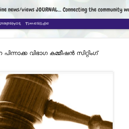
ine news/views JOURNAL... Connecting the community worldwide Edi
Snapshot
Timeslide
പിന്നാക്ക വിഭാഗ കമ്മീഷൻ സിറ്റിംഗ്
DIPKE: C
AUG
4
regroup, 
moveme
NEWS CJP DIPKE
NEW DELHI: Cockroach Janta
the group’s immediate priori
following the student-led pr
politics as of now.