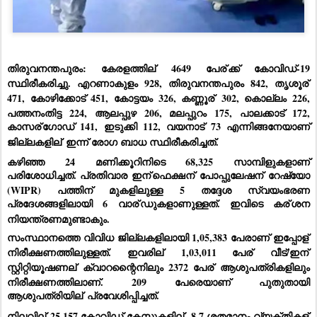
തിരുവനന്തപുരം: കേരളത്തില്
 4649 പേര്
ക്ക് കോവിഡ്-19 
സ്ഥിരീകരിച്ചു. എറണാകുളം 928, തിരുവനന്തപുരം 842, തൃശൂര്
471, കോഴിക്കോട് 451, കോട്ടയം 326, കണ്ണൂര്
 302, കൊല്ലം 226, 
പത്തനംതിട്ട 224, ആലപ്പുഴ 206, മലപ്പുറം 175, പാലക്കാട് 172, 
കാസര്
ഗോഡ് 141, ഇടുക്കി 112, വയനാട് 73 എന്നിങ്ങനേയാണ് 
ജില്ലകളില്
 ഇന്ന് രോഗ ബാധ സ്ഥിരീകരിച്ചത്.
കഴിഞ്ഞ 24 മണിക്കൂറിനിടെ 68,325 സാമ്പിളുകളാണ് 
പരിശോധിച്ചത്. പ്രതിവാര ഇന്
ഫെക്ഷന്
 പോപ്പുലേഷന്
 റേഷ്യോ 
(WIPR) പത്തിന് മുകളിലുള്ള 5 തദ്ദേശ സ്വയംഭരണ 
പ്രദേശങ്ങളിലായി 6 വാര്
ഡുകളാണുള്ളത്. ഇവിടെ കര്
ശന 
നിയന്ത്രണമുണ്ടാകും.
സംസ്ഥാനത്തെ വിവിധ ജില്ലകളിലായി 1,05,383 പേരാണ് ഇപ്പോള്
നിരീക്ഷണത്തിലുള്ളത്. ഇവരില്
 1,03,011 പേര്
 വീട്/ഇന്
സ്റ്റിറ്റിയൂഷണല്
 ക്വാറന്റൈനിലും 2372 പേര്
 ആശുപത്രികളിലും 
നിരീക്ഷണത്തിലാണ്. 209 പേരെയാണ് പുതുതായി 
ആശുപത്രിയില്
 പ്രവേശിപ്പിച്ചത്.
നിലവില്
 25,157 കോവിഡ് കേസുകളില്
, 8.7 ശതമാനം വ്യക്തികള്