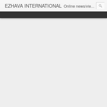
EZHAVA INTERNATIONAL
Online news/views JOURNAL... Connecting the community worldwide Editorial Director: Prem Chandran