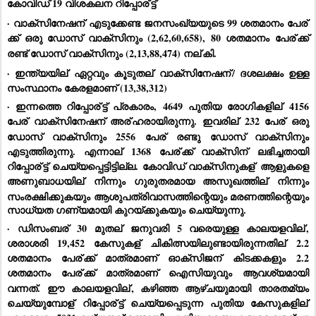
കോവിഡ് 19 വിശകലന റിപ്പോര്
ട്ട്
· വാക്‌സിനേഷന്
 എടുക്കേണ്ട ജനസംഖ്യയുടെ 99 ശതമാനം പേര്
ക്ക് ഒരു ഡോസ് വാക്‌സിനും (2,62,60,658), 80 ശതമാനം പേര്
ക്ക് 
രണ്ട് ഡോസ് വാക്‌സിനും (2,13,88,474) നല്
കി.
· ഇന്ത്യയില്
 ഏറ്റവും കൂടുതല്
 വാക്‌സിനേഷന്
/ ദശലക്ഷം ഉള്ള 
സംസ്ഥാനം കേരളമാണ് (13,38,312)
· ഇന്നത്തെ റിപ്പോര്
ട്ട് പ്രകാരം, 4649 പുതിയ രോഗികളില്
 4156 
പേര്
 വാക്‌സിനേഷന് അര്
ഹരായിരുന്നു. ഇവരില്
 232 പേര്
 ഒരു 
ഡോസ് വാക്‌സിനും 2556 പേര്
 രണ്ടു ഡോസ് വാക്‌സിനും 
എടുത്തിരുന്നു. എന്നാല്
 1368 പേര്
ക്ക് വാക്‌സിന്
 ലഭിച്ചതായി 
റിപ്പോര്
ട്ട് ചെയ്യപ്പെട്ടിട്ടില്ല. കോവിഡ് വാക്‌സിനുകള്
 ആളുകളെ 
അണുബാധയില്
 നിന്നും ഗുരുതരമായ അസുഖത്തില്
 നിന്നും 
സംരക്ഷിക്കുകയും ആശുപത്രിവാസത്തിന്റെയും മരണത്തിന്റെയും 
സാധ്യത ഗണ്യമായി കുറയ്ക്കുകയും ചെയ്യുന്നു.
· ഡിസംബര്
 30 മുതല്
 ജനുവരി 5 വരെയുള്ള കാലയളവില്
, 
ശരാശരി 19,452 കേസുകള്
 ചികിത്സയിലുണ്ടായിരുന്നതില്
 2.2 
ശതമാനം പേര്
ക്ക് മാത്രമാണ് ഓക്‌സിജന്
 കിടക്കകളും 2.2 
ശതമാനം പേര്
ക്ക് മാത്രമാണ് ഐസിയുവും ആവശ്യമായി 
വന്നത്. ഈ കാലയളവില്
, കഴിഞ്ഞ ആഴ്ചയുമായി താരതമ്യം 
ചെയ്യുമ്പോള്
 റിപ്പോര്
ട്ട് ചെയ്യപ്പെടുന്ന പുതിയ കേസുകളില്