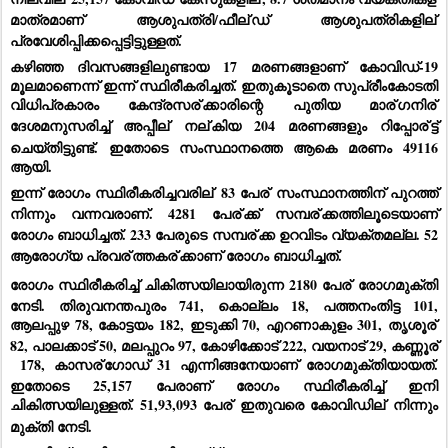
മാത്രമാണ് ആശുപത്രി/ഫീല്
ഡ് ആശുപത്രികളില്
പ്രവേശിപ്പിക്കപ്പെട്ടിട്ടുള്ളത്.
കഴിഞ്ഞ ദിവസങ്ങളിലുണ്ടായ 17 മരണങ്ങളാണ് കോവിഡ്-19 
മൂലമാണെന്ന് ഇന്ന് സ്ഥിരീകരിച്ചത്. ഇതുകൂടാതെ സുപ്രീംകോടതി 
വിധിപ്രകാരം കേന്ദ്രസര്
ക്കാരിന്റെ പുതിയ മാര്
ഗനിര്
ദേശമനുസരിച്ച് അപ്പീല്
 നല്
കിയ 204 മരണങ്ങളും റിപ്പോര്
ട്ട് 
ചെയ്തിട്ടുണ്ട്. ഇതോടെ സംസ്ഥാനത്തെ ആകെ മരണം 49116 
ആയി.
ഇന്ന് രോഗം സ്ഥിരീകരിച്ചവരില്
 83 പേര്
 സംസ്ഥാനത്തിന് പുറത്ത് 
നിന്നും വന്നവരാണ്. 4281 പേര്
ക്ക് സമ്പര്
ക്കത്തിലൂടെയാണ് 
രോഗം ബാധിച്ചത്. 233 പേരുടെ സമ്പര്
ക്ക ഉറവിടം വ്യക്തമല്ല. 52 
ആരോഗ്യ പ്രവര്
ത്തകര്
ക്കാണ് രോഗം ബാധിച്ചത്.
രോഗം സ്ഥിരീകരിച്ച് ചികിത്സയിലായിരുന്ന 2180 പേര്
 രോഗമുക്തി 
നേടി. തിരുവനന്തപുരം 741, കൊല്ലം 18, പത്തനംതിട്ട 101, 
ആലപ്പുഴ 78, കോട്ടയം 182, ഇടുക്കി 70, എറണാകുളം 301, തൃശൂര്
82, പാലക്കാട് 50, മലപ്പുറം 97, കോഴിക്കോട് 222, വയനാട് 29, കണ്ണൂര്
 178, കാസര്
ഗോഡ് 31 എന്നിങ്ങനേയാണ് രോഗമുക്തിയായത്. 
ഇതോടെ 25,157 പേരാണ് രോഗം സ്ഥിരീകരിച്ച് ഇനി 
ചികിത്സയിലുള്ളത്. 51,93,093 പേര്
 ഇതുവരെ കോവിഡില്
 നിന്നും 
മുക്തി നേടി.