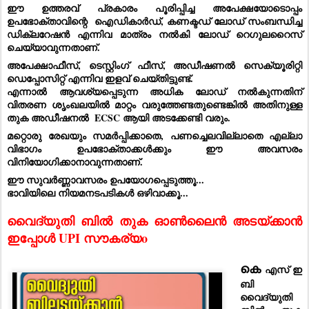
ഈ ഉത്തരവ് പ്രകാരം പൂരിപ്പിച്ച അപേക്ഷയോടൊപ്പം 
ഉപഭോക്താവിന്റെ  ഐഡികാർഡ്, കണക്ടഡ് ലോഡ് സംബന്ധിച്ച 
ഡിക്ലറേഷൻ എന്നിവ മാത്രം നൽകി ലോഡ് റെഗുലറൈസ് 
ചെയ്യാവുന്നതാണ്. 
അപേക്ഷാഫീസ്, ടെസ്റ്റിംഗ് ഫീസ്, അഡീഷണൽ സെക്യൂരിറ്റി 
ഡെപ്പോസിറ്റ് എന്നിവ ഇളവ് ചെയ്തിട്ടുണ്ട്. 
എന്നാൽ ആവശ്യപ്പെടുന്ന അധിക ലോഡ് നൽകുന്നതിന് 
വിതരണ ശൃംഖലയിൽ മാറ്റം വരുത്തേണ്ടതുണ്ടെങ്കിൽ അതിനുള്ള 
തുക അഡീഷനൽ  ECSC ആയി അടക്കേണ്ടി വരും. 
മറ്റൊരു രേഖയും സമർപ്പിക്കാതെ, പണച്ചെലവില്ലാതെ എല്ലാ 
വിഭാഗം ഉപഭോക്താക്കൾക്കും ഈ അവസരം 
വിനിയോഗിക്കാനാവുന്നതാണ്.
ഈ സുവർണ്ണാവസരം ഉപയോഗപ്പെടുത്തൂ... 
ഭാവിയിലെ നിയമനടപടികൾ ഒഴിവാക്കൂ... 
വൈദ്യുതി ബിൽ തുക ഓൺലൈൻ അടയ്ക്കാൻ 
ഇപ്പോൾ UPI സൗകര്യo
കെ
 എസ് ഇ 
ബി 
വൈദ്യുതി 