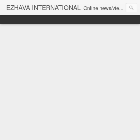
EZHAVA INTERNATIONAL
Online news/views JOURNAL... Connecting the community worldwide Editorial Director: Prem Chandran