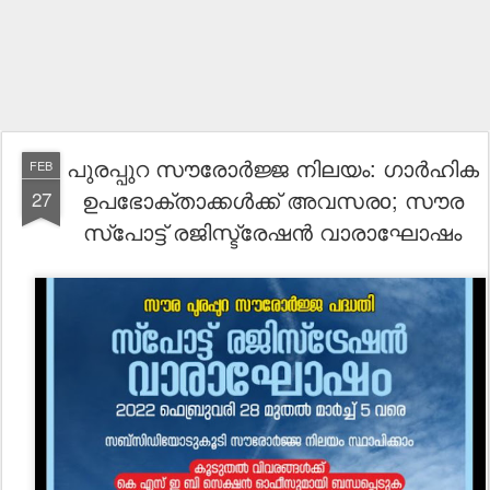
പുരപ്പുറ സൗരോർജ്ജ നിലയം: ഗാർഹിക
FEB
ഉപഭോക്താക്കൾക്ക് അവസരo; സൗര
27
സ്പോട്ട് രജിസ്ട്രേഷന്‍ വാരാഘോഷം