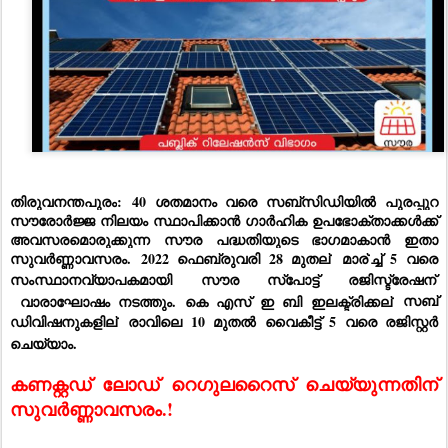
തിരുവനന്തപുരം
:
40 ശതമാനം വരെ സബ്സിഡിയിൽ പുരപ്പുറ
സൗരോർജ്ജ നിലയം സ്ഥാപിക്കാൻ ഗാർഹിക ഉപഭോക്താക്കൾക്ക്
അവസരമൊരുക്കുന്ന സൗര പദ്ധതിയുടെ ഭാഗമാകാൻ ഇതാ
സുവർണ്ണാവസരം.
2022 ഫെബ്രുവരി 28 മുതല്
മാര്
ച്ച് 5 വരെ
സംസ്ഥാനവ്യാപകമായി സൗര സ്പോട്ട് രജിസ്ട്രേഷന്
വാരാഘോഷം നടത്തും. കെ എസ് ഇ ബി ഇലക്ട്രിക്കല്
സബ്
ഡിവിഷനുകളില്
രാവിലെ 10 മുതൽ വൈകീട്ട് 5 വരെ രജിസ്റ്റർ
ചെയ്യാം.
കണക്റ്റഡ് ലോഡ് റെഗുലറൈസ് ചെയ്യുന്നതിന് 
സുവർണ്ണാവസരം.!