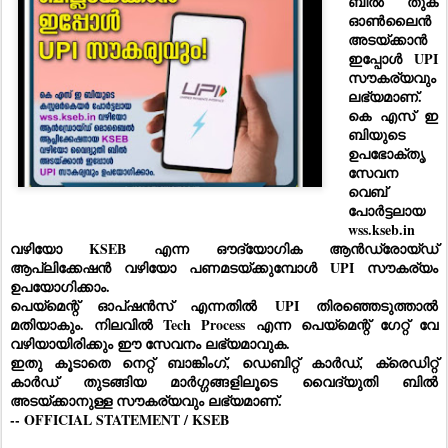
ബിൽ തുക 
ഓൺലൈൻ 
അടയ്ക്കാൻ 
ഇപ്പോൾ UPI 
സൗകര്യവും 
ലഭ്യമാണ്. 
കെ എസ് ഇ 
ബിയുടെ 
ഉപഭോക്തൃ 
സേവന 
വെബ് 
പോർട്ടലായ 
wss.kseb.in 
വഴിയോ KSEB എന്ന ഔദ്യോഗിക ആൻഡ്രോയ്ഡ് 
ആപ്ലിക്കേഷൻ വഴിയോ പണമടയ്ക്കുമ്പോൾ UPI സൗകര്യം 
ഉപയോഗിക്കാം. 
പെയ്മെന്റ് ഓപ്ഷൻസ് എന്നതിൽ UPI തിരഞ്ഞെടുത്താൽ 
മതിയാകും. നിലവിൽ Tech Process എന്ന പെയ്മെന്റ് ഗേറ്റ് വേ 
വഴിയായിരിക്കും ഈ സേവനം ലഭ്യമാവുക.
ഇതു കൂടാതെ നെറ്റ് ബാങ്കിംഗ്, ഡെബിറ്റ് കാർഡ്, ക്രെഡിറ്റ് 
കാർഡ് തുടങ്ങിയ മാർഗ്ഗങ്ങളിലൂടെ വൈദ്യുതി ബിൽ 
അടയ്ക്കാനുള്ള സൗകര്യവും ലഭ്യമാണ്.
-- OFFICIAL STATEMENT / KSEB