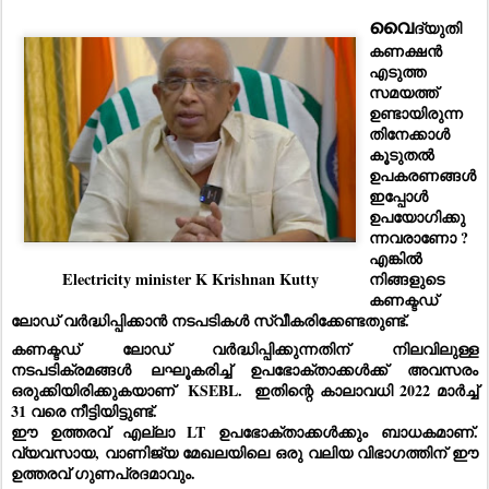
വൈ
ദ്യുതി 
കണക്ഷൻ 
എടുത്ത 
സമയത്ത് 
ഉണ്ടായിരുന്ന
തിനേക്കാൾ 
കൂടുതൽ 
ഉപകരണങ്ങൾ 
ഇപ്പോൾ 
ഉപയോഗിക്കു
ന്നവരാണോ ?
എങ്കിൽ 
Electricity minister K Krishnan Kutty
നിങ്ങളുടെ 
കണക്ടഡ് 
ലോഡ് വർദ്ധിപ്പിക്കാൻ നടപടികൾ സ്വീകരിക്കേണ്ടതുണ്ട്. 
കണക്ടഡ് ലോഡ് വർദ്ധിപ്പിക്കുന്നതിന് നിലവിലുള്ള 
നടപടിക്രമങ്ങൾ ലഘൂകരിച്ച് ഉപഭോക്താക്കൾക്ക് അവസരം 
ഒരുക്കിയിരിക്കുകയാണ്  KSEBL.  ഇതിന്റെ കാലാവധി 2022 മാർച്ച് 
31 വരെ നീട്ടിയിട്ടുണ്ട്. 
ഈ ഉത്തരവ് എല്ലാ LT ഉപഭോക്താക്കൾക്കും ബാധകമാണ്. 
വ്യവസായ, വാണിജ്യ മേഖലയിലെ ഒരു വലിയ വിഭാഗത്തിന് ഈ 
ഉത്തരവ് ഗുണപ്രദമാവും.