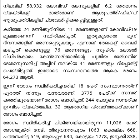
നിലവില്
 58,932 കോവിഡ് കേസുകളില്
, 6.2 ശതമാനം 
വ്യക്തികള്
 മാത്രമാണ് ആശുപത്രി/ഫീല്
ഡ് 
ആശുപത്രികളില്
 പ്രവേശിപ്പിക്കപ്പെട്ടിട്ടുള്ളത്.
കഴിഞ്ഞ 24 മണിക്കൂറിനിടെ 11 മരണങ്ങളാണ് കോവിഡ്-19 
മൂലമാണെന്ന് സ്ഥിരീകരിച്ചത്. ഇതുകൂടാതെ മുന്
ദിവസങ്ങളില്
 മരണപ്പെടുകയും എന്നാല്
 രേഖകള്
 വൈകി 
ലഭിച്ചത് കൊണ്ടുള്ള 76 മരണങ്ങളും സുപ്രീം കോടതി 
വിധിപ്രകാരം കേന്ദ്രസര്
ക്കാരിന്റെ പുതിയ മാര്
ഗനിര്
ദേശമനുസരിച്ച് അപ്പീല്
 നല്
കിയ 41 മരണങ്ങളും റിപ്പോര്
ട്ട് 
ചെയ്തിട്ടുണ്ട്. ഇതോടെ സംസ്ഥാനത്തെ ആകെ മരണം 
64,273 ആയി.
ഇന്ന് രോഗം സ്ഥിരീകരിച്ചവരില്
 18 പേര്
 സംസ്ഥാനത്തിന് 
പുറത്ത് നിന്നും വന്നവരാണ്. 3775 പേര്
ക്ക് സമ്പര്
ക്കത്തിലൂടെയാണ് രോഗം ബാധിച്ചത്. 244 പേരുടെ സമ്പര്
ക്ക 
ഉറവിടം വ്യക്തമല്ല. 32 ആരോഗ്യ പ്രവര്
ത്തകര്
ക്കാണ് 
രോഗം ബാധിച്ചത്.
രോഗം സ്ഥിരീകരിച്ച് ചികിത്സയിലായിരുന്ന 11,026 പേര്
രോഗമുക്തി നേടി. തിരുവനന്തപുരം 1063, കൊല്ലം 668, 
പത്തനംതിട്ട 519, ആലപ്പുഴ 634, കോട്ടയം 1278, ഇടുക്കി 838, 