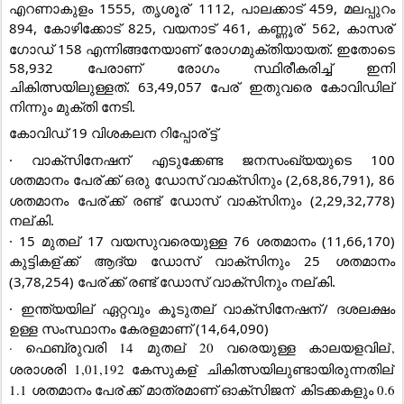
എറണാകുളം 1555, തൃശൂര്
 1112, പാലക്കാട് 459, മലപ്പുറം 
894, കോഴിക്കോട് 825, വയനാട് 461, കണ്ണൂര്
 562, കാസര്
ഗോഡ് 158 എന്നിങ്ങനേയാണ് രോഗമുക്തിയായത്. ഇതോടെ 
58,932 പേരാണ് രോഗം സ്ഥിരീകരിച്ച് ഇനി 
ചികിത്സയിലുള്ളത്. 63,49,057 പേര്
 ഇതുവരെ കോവിഡില്
നിന്നും മുക്തി നേടി.
കോവിഡ് 19 വിശകലന റിപ്പോര്
ട്ട്
· വാക്‌സിനേഷന്
 എടുക്കേണ്ട ജനസംഖ്യയുടെ 100 
ശതമാനം പേര്
ക്ക് ഒരു ഡോസ് വാക്‌സിനും (2,68,86,791), 86 
ശതമാനം പേര്
ക്ക് രണ്ട് ഡോസ് വാക്‌സിനും (2,29,32,778) 
നല്
കി.
· 15 മുതല്
 17 വയസുവരെയുള്ള 76 ശതമാനം (11,66,170) 
കുട്ടികള്
ക്ക് ആദ്യ ഡോസ് വാക്‌സിനും 25 ശതമാനം 
(3,78,254) പേര്
ക്ക് രണ്ട് ഡോസ് വാക്‌സിനും നല്
കി.
· ഇന്ത്യയില്
 ഏറ്റവും കൂടുതല്
 വാക്‌സിനേഷന്
/ ദശലക്ഷം 
ഉള്ള സംസ്ഥാനം കേരളമാണ് (14,64,090)
· ഫെബ്രുവരി 14 മുതല്
 20 വരെയുള്ള കാലയളവില്
, 
ശരാശരി 1,01,192 കേസുകള്
 ചികിത്സയിലുണ്ടായിരുന്നതില്
1.1 ശതമാനം പേര്
ക്ക് മാത്രമാണ് ഓക്‌സിജന്
 കിടക്കകളും 0.6 