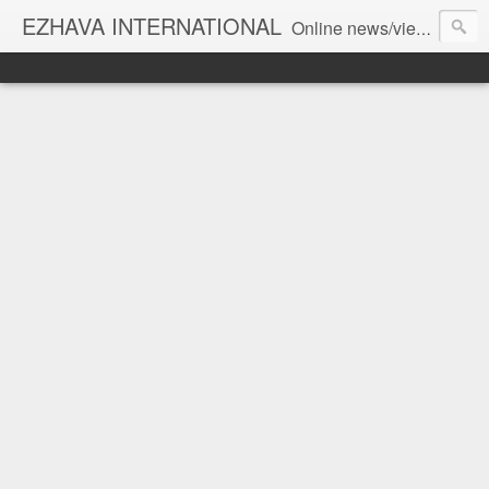
EZHAVA INTERNATIONAL
Online news/views JOURNAL... Connecting the community worldwide Editorial Director: Prem Chandran