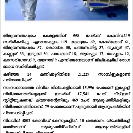
തിരുവനന്തപുരം: കേരളത്തില്
 558 പേര്
ക്ക് കോവിഡ്-19 
സ്ഥിരീകരിച്ചു. എറണാകുളം 119, കോട്ടയം 69, കോഴിക്കോട് 61, 
തിരുവനന്തപുരം 57, കൊല്ലം 50, പത്തനംതിട്ട 37, തൃശൂര്
 37, 
കണ്ണൂര്
 33, ഇടുക്കി 30, പാലക്കാട് 18, ആലപ്പുഴ 17, മലപ്പുറം 12, 
കാസര്
ഗോഡ് 9, വയനാട് 9 എന്നിങ്ങനേയാണ് ജില്ലകളില്
 രോഗ 
ബാധ സ്ഥിരീകരിച്ചത്.
കഴിഞ്ഞ 24 മണിക്കൂറിനിടെ 21,229 സാമ്പിളുകളാണ് 
പരിശോധിച്ചത്.
സംസ്ഥാനത്തെ വിവിധ ജില്ലകളിലായി 15,996 പേരാണ് ഇപ്പോള്
നിരീക്ഷണത്തിലുള്ളത്. ഇവരില്
 17,541 പേര്
 വീട്/ഇന്
സ്റ്റിറ്റിയൂഷണല്
 ക്വാറന്റൈനിലും 469 പേര്
 ആശുപത്രികളിലും 
നിരീക്ഷണത്തിലാണ്. 79 പേരെയാണ് പുതുതായി ആശുപത്രിയില്
പ്രവേശിപ്പിച്ചത്.
നിലവില്
 4802 കോവിഡ് കേസുകളില്
, 10 ശതമാനം വ്യക്തികള്
മാത്രമാണ് ആശുപത്രി/ഫീല്
ഡ് ആശുപത്രികളില്
പ്രവേശിപ്പിക്കപ്പെട്ടിട്ടുള്ളത്.