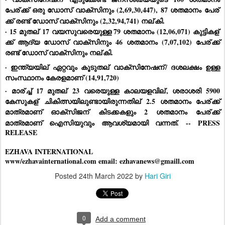
പേര്
ക്ക് ഒരു ഡോസ് വാക്‌സിനും (2,69,30,447), 87 ശതമാനം പേര്
ക്ക് രണ്ട് ഡോസ് വാക്‌സിനും (2,32,94,741) നല്
കി.
· 15 മുതല്
 17 വയസുവരെയുള്ള 79 ശതമാനം (12,06,071) കുട്ടികള്
ക്ക് ആദ്യ ഡോസ് വാക്‌സിനും 46 ശതമാനം (7,07,102) പേര്
ക്ക് 
രണ്ട് ഡോസ് വാക്‌സിനും നല്
കി.
· ഇന്ത്യയില്
 ഏറ്റവും കൂടുതല്
 വാക്‌സിനേഷന്
/ ദശലക്ഷം ഉള്ള 
സംസ്ഥാനം കേരളമാണ് (14,91,720)
· മാര്
ച്ച് 17 മുതല്
 23 വരെയുള്ള കാലയളവില്
, ശരാശരി 5900 
കേസുകള്
 ചികിത്സയിലുണ്ടായിരുന്നതില്
 2.5 ശതമാനം പേര്
ക്ക് 
മാത്രമാണ് ഓക്‌സിജന്
 കിടക്കകളും 2 ശതമാനം പേര്
ക്ക് 
മാത്രമാണ് ഐസിയുവും ആവശ്യമായി വന്നത്. -- PRESS 
RELEASE
EZHAVA INTERNATIONAL
www/ezhavainternational.com email: ezhavanews@gmaill.com
Posted
24th March 2022
by
Hari Giri
0
Add a comment