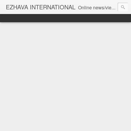
EZHAVA INTERNATIONAL
Online news/views JOURNAL... Connecting the community worldwide Editorial Director: Prem Chandran