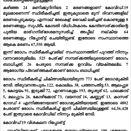
കഴിഞ്ഞ 24 മണിക്കൂറിനിടെ 2 മരണങ്ങളാണ് കോവിഡ്-19 
മൂലമാണെന്ന് സ്ഥിരീകരിച്ചത്. ഇതുകൂടാതെ മുന്
 ദിവസങ്ങളില്
മരണപ്പെടുകയും എന്നാല്
 രേഖകള്
 വൈകി ലഭിച്ചത് കൊണ്ടുള്ള 8 
മരണങ്ങളും സുപ്രീം കോടതി വിധിപ്രകാരം കേന്ദ്രസര്
ക്കാരിന്റെ 
പുതിയ മാര്
ഗനിര്
ദേശമനുസരിച്ച് അപ്പീല്
 നല്
കിയ 64 
മരണങ്ങളും റിപ്പോര്
ട്ട് ചെയ്തിട്ടുണ്ട്. ഇതോടെ സംസ്ഥാനത്തെ 
ആകെ മരണം 67,550 ആയി.
ഇന്ന് രോഗം സ്ഥിരീകരിച്ചവരില്
 സംസ്ഥാനത്തിന് പുറത്ത് നിന്നും 
വന്നവരാരുമില്ല. 525 പേര്
ക്ക് സമ്പര്
ക്കത്തിലൂടെയാണ് രോഗം 
ബാധിച്ചത്. 26 പേരുടെ സമ്പര്
ക്ക ഉറവിടം വ്യക്തമല്ല. 7 
ആരോഗ്യ പ്രവര്
ത്തകര്
ക്കാണ് രോഗം ബാധിച്ചത്.
രോഗം സ്ഥിരീകരിച്ച് ചികിത്സയിലായിരുന്ന 773 പേര്
 രോഗമുക്തി 
നേടി. തിരുവനന്തപുരം 122, കൊല്ലം 38, പത്തനംതിട്ട 53, ആലപ്പുഴ 
5, കോട്ടയം 91, ഇടുക്കി 72, എറണാകുളം 193, തൃശൂര്
 62, പാലക്കാട് 
5, മലപ്പുറം 26, കോഴിക്കോട് 73, വയനാട് 16, കണ്ണൂര്
 13, കാസര്
ഗോഡ് 4 എന്നിങ്ങനേയാണ് രോഗമുക്തിയായത്. ഇതോടെ 4802 
പേരാണ് രോഗം സ്ഥിരീകരിച്ച് ഇനി ചികിത്സയിലുള്ളത്. 64,56,428 
പേര്
 ഇതുവരെ കോവിഡില്
 നിന്നും മുക്തി നേടി.
കോവിഡ് 19 വിശകലന റിപ്പോര്
ട്ട്
· വാക്‌സിനേഷന്
 എടുക്കേണ്ട ജനസംഖ്യയുടെ 100 ശതമാനം 