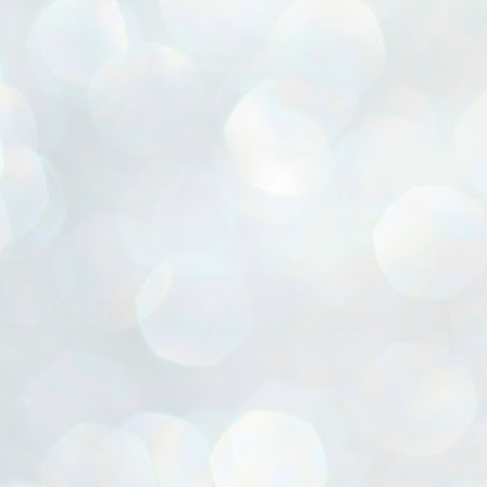
ൈലി മാറ്റണം എന്നും ജനങ്ങളിലേക്ക് ഇറങ്ങി ചെല്ലണം എന്നും ഉള്ള
ഴകൊമ്പൻ ഉപദേശത്തിൽ "തിരുത്തൽ" ഒതുക്കി സി പി ഐ എം
േന്ദ്ര നേതൃത്വം. "എത്ര വേണമെങ്കിലും തല്ലിക്കോളൂ, ഞാൻ
ന്നാകില്ലമ്മാവാ" എന്ന പഴമൊഴിയുടെ തുകിലുണർത്തി
ാർട്ടിയുടെ കേന്ദ്ര കമ്മിറ്റി രണ്ടു ദിവസത്തെ യോഗം ഡൽഹിയിൽ
്നവസാനിപ്പിക്കുന്നു.
MYTH OF PROGRESS
UL
2
EDITORIAL THE SHILLONG TIMES
e World Bank’s designation of India as a “lower middle income”
onomy should drill some sense into the minds of those who get on to
eir rooftops to hail the nation’s economic progress under the Narendra
di dispensation lasting around 13 years at a stretch since 2014.
സി പി ഐ എം സെൻട്രൽ കമ്മിറ്റി തീരുമാനങ്ങൾ
UL
2
നാളെ അറിയാം