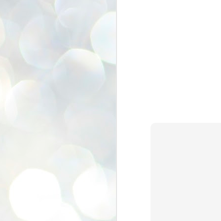
se
pr
We
J
2
N
NE
st
Pr
Co
Th
co
Ja
J
2
b