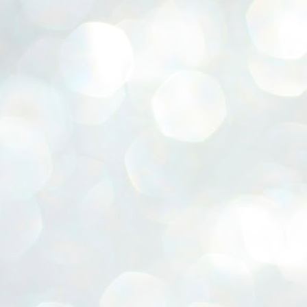
ERALASSEMBLY ELECTION RESULTS:
ZHAVA INTERNATIONAL
w.ezhavainternational..com email: ezhavanews@gmail.com
ചില പിഴവുകൾ പറ്റി എന്നു മാത്രം പറഞ്ഞു എം എ
UL
4
ബേബി
്യൂ ഡൽഹി: സ്ഥാനാർഥി നിർണയത്തിലും പ്രചാരണത്തിലും
ിഴവുകൾ ഉണ്ടായി എന്ന് "സമ്മതിച്ചും"
ിശാലാടിസ്ഥാനത്തിൽ പാർട്ടിയുടെ സംസ്ഥാന സമിതി യോഗം
േർന്ന് ബലഹീനതകൾ വിലയിരുത്തി പരിഹരിക്കും എന്നും സി പി ഐ
ം ജനറൽ സെക്രട്ടറി എം എ ബേബി.
ങ്ങും തൊടാതെയും അധര വ്യായാമങ്ങൾ നടത്തിയും ബേബി
ന്നു നടത്തിയ പത്രസമ്മേളനത്തിൽ പാർട്ടിയുടെ സെൻട്രൽ കമ്മിറ്റി
ീരുമാനങ്ങൾ "വിശദീകരിച്ചു." മുതിർന്ന നേതാക്കളുടെ ഭാര്യമാരെ
്ഥാനാർത്ഥികൾ ആക്കിയതിൽ തെറ്റൊന്നും ഇല്ല എന്ന് ബേബി
റഞ്ഞു. അവരും പാർട്ടിയുടെ പ്രവർത്തകർ ആണ്.
നന്നാകില്ലമ്മാവാ ... എന്ന് സി പി ഐ എം
UL
3
കാഴ്ചപ്പാട് / പ്രേം ചന്ദ്രൻ