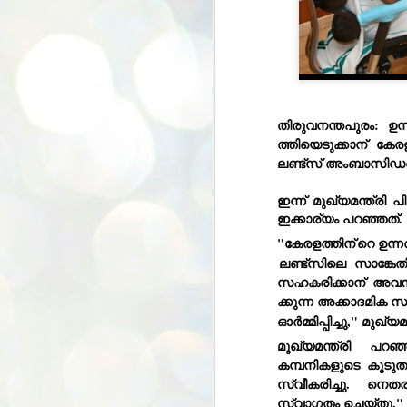
തിരുവനന്തപുരം
:
 ഉന
ത്തിയെടുക്കാന്
 കേരള
ലണ്ട്സ് അംബാസിഡര
ഇന്ന് 
മുഖ്യമന്ത്രി
പ
ഇക്കാര്യം പറഞ്ഞത്.
"കേരളത്തിന്
റെ ഉന്
ലണ്ട്സിലെ സാങ്കേ
സഹകരിക്കാന്
 അവസ
ക്കുന്ന അക്കാദമിക
ഓർമ്മിപ്പിച്ചു," 
മുഖ്യമന
മുഖ്യമന്ത്രി
പറഞ്
കമ്പനികളുടെ കൂടുത
സ്വീകരിച്ചു. നെതര
സ്വാഗതം ചെയ്തു." 
BYPOLLS: Modi,
AUG