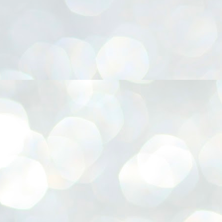
നിവാര്യമാണെന്നും അത് ശിവഗിരിയുടെ മാത്രം ആഗ്രഹമല്ല,
ുരുദേവ ഭക്തജനങ്ങളുടെയാകെ പൊതുവായ ആഗ്രഹമാണെന്നും
്രീനാരായണ ധർമ്മസംഘം ട്രസ്റ്റ് പ്രസിഡന്റ് ബ്രഹ്മശ്രീ
ച്ചിദാനന്ദ സ്വാമികൾ.
ിവഗിരി മഠത്തിൽ ഗുരുസേവനത്തിന്റെ അമ്പത് വർഷം
ൂർത്തിയാക്കിയ സച്ചിദാനന്ദ സ്വാമികൾക്ക് ശനിയാഴ്ച ശിവഗിരി
ഠത്തിൽ സംഘടിപ്പിച്ച ചടങ്ങിൽ ആദരവ് നൽകി.
INVESTMENTS: Gujarat, Maharashtra,
UL
7
Tamil Nadu top list by NITI Aayog
EWS INVESTMENTS STATES
W DELHI: Gujarat, Maharashtra, and Tamil Nadu have topped the list
 states in an analysis done on their investment climates by the NITI
yog. The details were released on Friday.
jarat topped the list, followed by Maharashtra and Tamil Nadu in the
cond and third slots. Goa and Odisha came fourth and fifth, followed
 Delhi, Madhya Pradesh and Andhra Pradesh.
ong the large states, Bihar, Jharkhand and West Bengal occupied the
ttom three positions.
ASSEMBLY POLLS- KERALA- 2026:
UL
5
Parties, vote share, comparison