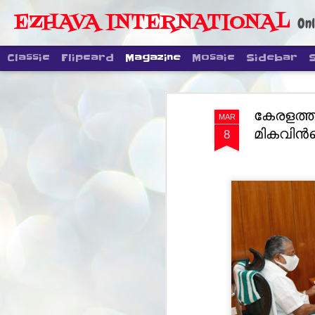
EZHAVA INTERNATIONAL
Onl
Classic
Flipcard
Magazine
Mosaic
Sidebar
കേരളത്ത
MAR
മികവിന്‍റ
8