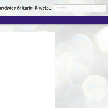
torial Director: Prem Chandran
JP's aim is to
build people's
nt
 Party founder Abhijeet Dipke has said
ty is to strengthen its organisation
otests, and it does not aim at entering