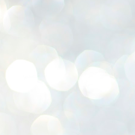
K
E
ww
J
1
ന
പ
വ
ച
എ
എ
ഇ
ത
സ
പ
J
1