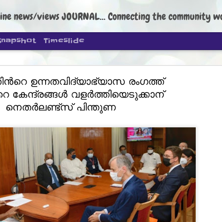
ine news/views JOURNAL... Connecting the community worldwide Edi
Snapshot
Timeslide
ിന്‍റെ ഉന്നതവിദ്യാഭ്യാസ രംഗത്ത്
െ കേന്ദ്രങ്ങള്‍ വളര്‍ത്തിയെടുക്കാന്
നെതര്‍ലണ്ട്സ് പിന്തുണ
DIPKE: C
AUG
4
regroup, 
moveme
NEWS CJP DIPKE
NEW DELHI: Cockroach Janta
the group’s immediate priori
following the student-led pr
politics as of now.