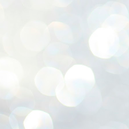
ശ
അ
ക
ന
പ
ഇന
J
1
Th
ec
th
Mo
J
1