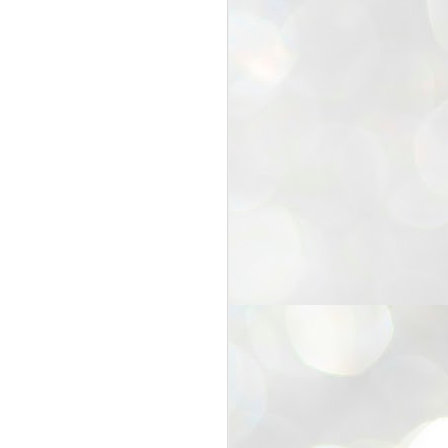
25
Cockroaches
prove their worth
NEW DELHI: Education Minister
Dharmendra Pradhan bowed out
of office on Saturday, with the
Modi government being unable to
withstand the huge pressure piled
on it by the rising tide of a youth
movement, with a 30-year-old
Boston-based PG student, Abhijit
Dipke, at the head of it.
Pradhan resigned this afternoon
after the day wore on with a strong
demand from the Leader of
Opposition, Rahul Gandhi asking
Modi to heed the calls of the
youth-student protesters.