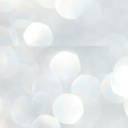
അ
ഗ
ശ
സ
ശ
പ
മ
J
1
N
NE
of
Aa
Gu
se
by
Am
bo
J
1