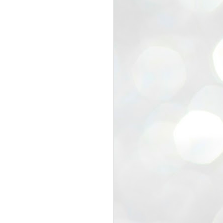
view that the movement’s biggest
e resignation of education minister
 willingness of people to question the
blic interest.
regroup with its volunteers before
f action.
regroup. When we started this protest,
ound 10 to 20 people. But as the
 people and volunteers came forward.
EXIT PRADHAN..
JUL