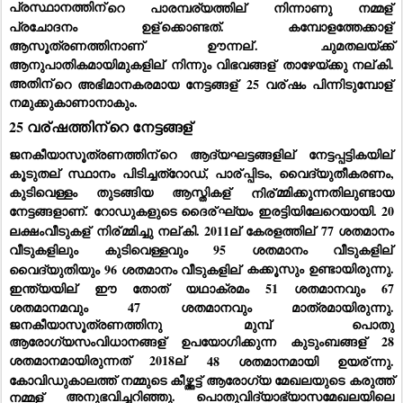
പ്രസ്ഥാനത്തിന്
റെ പാരമ്പര്യത്തില്
 നിന്നാണു നമ്മള്
പ്രചോദനം ഉള്
ക്കൊണ്ടത്. കമ്പോളത്തേക്കാള്
ആസൂത്രണത്തിനാണ് ഊന്നല്
. ചുമതലയ്ക്ക് 
ആനുപാതികമായിമുകളില്
 നിന്നും വിഭവങ്ങള്
 താഴേയ്ക്കു നല്
കി. 
അതിന്
റെ അഭിമാനകരമായ നേട്ടങ്ങള്
 25 വര്
ഷം പിന്നിടുമ്പോള്
നമുക്കുകാണാനാകും.
25 വര്
ഷത്തിന്
റെ നേട്ടങ്ങള്
ജനകീയാസൂത്രണത്തിന്
റെ ആദ്യഘട്ടങ്ങളില്
 നേട്ടപ്പട്ടികയില്
കൂടുതല്
 സ്ഥാനം പിടിച്ചത്റോഡ്, പാര്
പ്പിടം, വൈദ്യുതീകരണം,  
കുടിവെള്ളം തുടങ്ങിയ ആസ്തികള്
 നിര്
മ്മിക്കുന്നതിലുണ്ടായ 
നേട്ടങ്ങളാണ്. റോഡുകളുടെ ദൈര്
ഘ്യം ഇരട്ടിയിലേറെയായി. 20 
ലക്ഷംവീടുകള്
 നിര്
മ്മിച്ചു നല്
കി. 2011ല്
 കേരളത്തില്
 77 ശതമാനം 
വീടുകളിലും കുടിവെള്ളവും 95 ശതമാനം വീടുകളില്
വൈദ്യുതിയും 96 ശതമാനം വീടുകളില്
 കക്കൂസും ഉണ്ടായിരുന്നു. 
ഇന്ത്യയില്
 ഈ തോത് യഥാക്രമം 51 ശതമാനവും 67 
ശതമാനമവും 47 ശതമാനവും മാത്രമായിരുന്നു. 
ജനകീയാസൂത്രണത്തിനു മുമ്പ് പൊതു 
ആരോഗ്യസംവിധാനങ്ങള്
 ഉപയോഗിക്കുന്ന കുടുംബങ്ങള്
 28 
ശതമാനമായിരുന്നത് 2018ല്
 48 ശതമാനമായി ഉയര്
ന്നു. 
കോവിഡുകാലത്ത് നമ്മുടെ കീഴ്ത്തട്ട് ആരോഗ്യ മേഖലയുടെ കരുത്ത് 
നമ്മള്
 അനുഭവിച്ചറിഞ്ഞു. പൊതുവിദ്യാഭ്യാസമേഖലയിലെ 