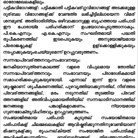
ഓരോമേഖലകളിലും.
പട്ടികവിഭാഗങ്ങള്
: പട്ടികജാതി പട്ടികവര്
ഗ്ഗവിഭാഗങ്ങള്
 അടക്കമുള്ള 
ദുര്
ബല വിഭാഗങ്ങള്
ക്ക് വേണ്ടത്ര ലഭിച്ചിട്ടില്ലായെന്ന വിമര്
ശനമുണ്ട്. അതിദാരിദ്ര്യം ഒഴിവാക്കാനുള്ള ബൃഹത്തായ പരിപാടി 
ഈ പോരായ്മ പരിഹരിക്കാന്
 ഉപയോഗപ്പെടുത്താനാകും. 
പി.കെ.എസും എ.കെ.എസും സംഘടിതമായി പദ്ധതി 
രൂപീകരണത്തില്
 ഇടപെടുകയും അനുയോജ്യമായ 
പ്രൊജക്ടുകള്
 ഉള്
ക്കൊള്ളിക്കുകയും 
നടപ്പാക്കുകയുംചെയ്യുമെന്ന് ഉറപ്പുവരുത്തണം.
സന്നദ്ധപ്രവര്
ത്തനവുംസംഭാവനയും: 
ജനകീയാസൂത്രണകാലത്ത് വളരെ വിപുലമായ തോതില്
സന്നദ്ധപ്രവര്
ത്തനവും സംഭാവനയും പ്രാദേശികമായി 
സമാഹരിക്കപ്പെടുകയുണ്ടായി. എന്നാല്
 ഇന്ന് ഇവ വളരെ 
ശുഷ്കമാണ്. ശുചീകരണത്തില്
, പുഴവൃത്തിയാക്കുന്നതില്
, നീര്
ത്തട 
പ്രവര്
ത്തനങ്ങളില്
, മരം നടുന്നതില്
 തുടങ്ങിയ പ്രവര്
ത്തനങ്ങളില്
 അതിവിപുലമായരീതിയില്
 സന്നദ്ധാടിസ്ഥാനത്തില്
ജനങ്ങളെ പങ്കാളികളാക്കണം. ന്യായമായ 
ഗുണഭോക്തൃവിഹിതവും ഉറപ്പുവരുത്തണം.
സംയോജിതമായ പരിപാടി: കൂടുതല്
 സംയോജിതമായ 
പരിപാടികള്
 ചിലമേഖലകളില്
 ആവിഷ്കരിക്കുന്നതിനുവേണ്ടിയാണ് 
മിഷനുകള്
ക്കു രൂപംനല്
കിയത്. സംയോജിത പരിപാടികള്
ആവിഷ്കരിക്കുന്നതിനും ദൗര്
ബല്യങ്ങള്
 തിരുത്തുന്നതിനും 