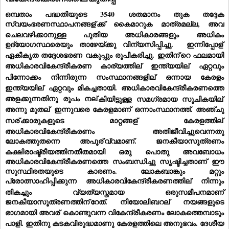
ഒമ്പതാം പദ്ധതിയുടെ 3540 ശതമാനം തുക തദ്ദേക 
സ്വയംഭരണസ്ഥാപനങ്ങള്
ക്ക് കൈമാറുക മാത്രമല്ല, അവ 
ചെലവഴിക്കാനുള്ള പുതിയ അധികാരങ്ങളും അധികം 
ഉദ്യോഗസ്ഥരെയും താഴേയ്ക്കു വിന്യസിപ്പിച്ചു.  ഇന്നിപ്പോള്
ഏകീകൃത തദ്ദേശഭരണ വകുപ്പും രൂപീകരിച്ചു. ഇതിന്
റെ ഫലമായി 
അധികാരവികേന്ദ്രീകരണ കാര്യത്തില്
 ഇന്ത്യയില്
 ഏറ്റവും 
പിന്നോക്കം നിന്നിരുന്ന സംസ്ഥാനങ്ങളില്
 ഒന്നായ കേരളം 
ഇന്ത്യയില്
 ഏറ്റവും മികച്ചതായി. അധികാരവികേന്ദ്രീകരണത്തെ 
അളക്കുന്നതിനു രൂപം നല്
കിയിട്ടുള്ള സമഗ്രമായ സൂചികയില്
അന്നു മുതല്
 ഇന്നുവരെ കേരളമാണ് ഒന്നാംസ്ഥാനത്ത്. അഞ്ചു 
സര്
ക്കാരുകളുടെ മാറ്റങ്ങള്
 കേരളത്തില്
അധികാരവികേന്ദ്രീകരണം അതിജീവിച്ചുവെന്നതു 
ലോകത്തുതന്നെ അപൂര്
വ്വമാണ്. ജനകീയാസൂത്രണം 
കക്ഷിരാഷ്ട്രീയത്തിനതീതമായി ഒരു പൊതു അവബോധം 
അധികാരവികേന്ദ്രീകരണത്തെ സംബന്ധിച്ചു സൃഷ്ടിച്ചതാണ് ഈ 
സുസ്ഥിരതയുടെ കാരണം. ലോകബാങ്കും മറ്റും 
പ്രോത്സാഹിപ്പിക്കുന്ന അധികാരവികേന്ദ്രീകരണത്തില്
 നിന്നും 
തികച്ചും വ്യത്യസ്തമായ ഒരുസമീപനമാണ് 
ജനകീയാസൂത്രണത്തിന്
റേത്. നിയോലിബറല്
 നയങ്ങളുടെ 
ഭാഗമായി അവര്
 കൊണ്ടുവന്ന വികേന്ദ്രീകരണം ലോകത്തെമ്പാടും 
പാളി. ഇതിനു കടകവിരുദ്ധമാണു കേരളത്തിലെ അനുഭവം. ദേശീയ 