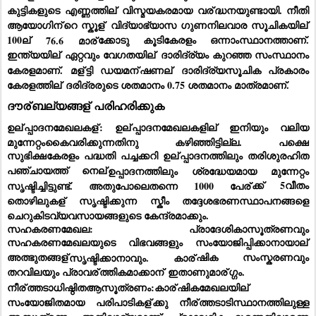
കുട്ടികളുടെ എണ്ണത്തില്
 വിസ്മയകരമായ വര്
ദ്ധനയുണ്ടായി. നീതി 
ആയോഗിന്
റെ സ്കൂള്
 വിദ്യാഭ്യാസ ഗുണനിലവാര സൂചികയില്
100ല്
 76.6 മാര്
ക്കോടു കൂടികേരളം ഒന്നാംസ്ഥാനത്താണ്. 
ഇന്ത്യയില്
 ഏറ്റവും വേഗതയില്
 ദാരിദ്ര്യം കുറഞ്ഞ സംസ്ഥാനം 
കേരളമാണ്. മള്
ട്ടി ഡയമന്
ഷണല്
 ദാരിദ്ര്യസൂചിക പ്രകാരം 
കേരളത്തില്
 ദരിദ്രരുടെ ശതമാനം 0.75 ശതമാനം മാത്രമാണ്.
ദൗര്
ബല്യങ്ങള്
 പരിഹരിക്കുക
ഉല്
പ്പാദനമേഖലകള്
: ഉല്
പ്പാദനമേഖലകളില്
 ഇനിയും വലിയ 
മുന്നേറ്റംകൈവരിക്കുന്നതിനു കഴിഞ്ഞിട്ടില്ല. പക്ഷെ 
സുഭിക്ഷകേരളം പദ്ധതി പച്ചക്കറി ഉല്
പ്പാദനത്തിലും തരിശുരഹിത 
പഞ്ചായത്ത് നെല്
ഉപ്പാദനത്തിലും ശ്രദ്ധേയമായ മുന്നേറ്റം 
സൃഷ്ടിച്ചിട്ടുണ്ട്. അതുപോലെതന്നെ 1000 പേര്
ക്ക് 5വീതം 
തൊഴിലുകള്
 സൃഷ്ടിക്കുന്ന സ്കീം തദ്ദേശഭരണസ്ഥാപനങ്ങളെ 
ചെറുകിടവ്യവസായങ്ങളുടെ കേന്ദ്രമാക്കും.
സഹകരണമേഖല: പ്രാദേശികാസൂത്രണവും 
സഹകരണമേഖലയുടെ വിഭവങ്ങളും സംയോജിപ്പിക്കാനായാല്
അത്ഭുതങ്ങള്
സൃഷ്ടിക്കാനാവും. കാര്
ഷിക സംസ്കരണവും 
തറവിലയും പ്രാവര്
ത്തികമാക്കാന്
 ഇതാണുമാര്
ഗ്ഗം.
നീര്
ത്തടാധിഷ്ഠിതആസൂത്രണം:കാര്
ഷികമേഖലയില്
സംയോജിതമായ പരിപാടികള്
ക്കു നീര്
ത്തടാടിസ്ഥാനത്തിലുള്ള 