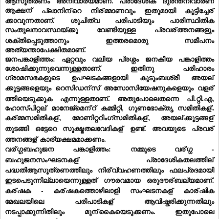
ആസൂത്രണം അനിവാര്യമാണ്. പ്രാദേശിക ദുരന്തനിവാരണ 
ആക്ഷന്
 പ്ലാനിന്
റെ നിര്
മ്മാണവും ഇതുമായി കൂട്ടിച്ചേര്
ക്കാവുന്നതാണ്. ശുചിത്വ പരിപാടിയും പാരിസ്ഥിതിക 
സംതുലനാവസ്ഥയ്ക്കു വേണ്ടിയുള്ള പ്രവര്
ത്തനങ്ങളും 
ശക്തിപ്പെടുത്താനും ഇത്തരമൊരു സമീപനം 
അത്യന്താപേക്ഷിതമാണ്.
ജനപങ്കാളിത്തം: ഏറ്റവും വലിയ പ്രശ്നം ജനകീയ പങ്കാളിത്തം 
ശോഷിക്കുന്നുവെന്നുള്ളതാണ്. ഇതിനു പരിഹാരം 
ഗ്രാമസഭകളുടെ ഉപഘടകങ്ങളായി കുടുംബശ്രീ അയല്
ക്കൂട്ടങ്ങളെയും റെസിഡന്
സ് അസോസിയേഷനുകളെയും വളര്
ത്തിയെടുക്കുക എന്നുള്ളതാണ്. അതുപോലെതന്നെ പി.റ്റി.എ, 
ഹോസ്പിറ്റല്
 മാനേജ്മെന്
റ് കമ്മിറ്റി, ഗുണഭോക്തൃ സമിതികള്
, 
കര്
മ്മസമിതികള്
, മോണിറ്ററിംഗ്സമിതികള്
, അയല്
ക്കൂട്ടങ്ങള്
തുടങ്ങി ഒട്ടേറെ സൂക്ഷ്മതലവേദികള്
 ഉണ്ട്. അവയുടെ പ്രവര്
ത്തനങ്ങള്
 കാര്യക്ഷമമാക്കണം.
വര്
ഗ്ഗബഹുജന പങ്കാളിത്തം: നമ്മുടെ വര്
ഗ്ഗ - 
ബഹുജനസംഘടനകള്
 പ്രാദേശികതലത്തില്
പദ്ധതിആസൂത്രണത്തിലും നിര്
വ്വഹണത്തിലും ഫലപ്രദമായി 
ഇടപെടുന്നില്ലായെന്നുള്ളത് ഗൗരവമായ ഒരുദൗര്
ബല്യമാണ്. 
കര്
ഷക - കര്
ഷകത്തൊഴിലാളി സംഘടനകള്
 കാര്
ഷിക 
മേഖലയിലെ പരിപാടികള്
 ആവിഷ്കരിക്കുന്നതിലും 
നടപ്പാക്കുന്നിതിലും മുന്
കൈയെടുക്കണം. ഇതുപോലെ 