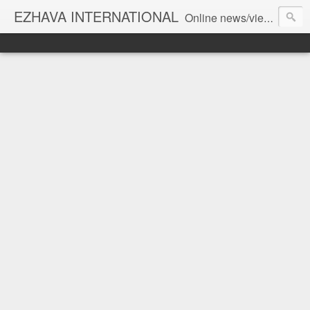
EZHAVA INTERNATIONAL
Online news/views JOURNAL... Connecting the community worldwide Editorial Director: Prem Chandran