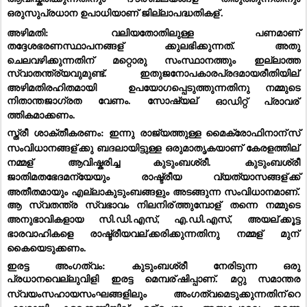
ഒരുസുപ്രധാന ഉപാധിയാണ് ജില്ലാപദ്ധതികള്
.
അഴിമതി: വലിയതോതിലുള്ള പണമാണ് 
തദ്ദേശഭരണസ്ഥാപനങ്ങള്
 ക്കുലഭിക്കുന്നത്. അതു 
ചെലവഴിക്കുന്നതിന് മറ്റൊരു സംസ്ഥാനത്തും ഇല്ലാത്ത 
സ്വാതന്ത്ര്യവുമുണ്ട്. ഇതുജനോപകാരപ്രദമായരീതിയില്
അഴിമതിരഹിതമായി  ഉപയോഗപ്പെടുത്തുന്നതിനു നമ്മുടെ 
നിതാന്തജാഗ്രത വേണം. സോഷ്യല്
 ഓഡിറ്റ് പ്രാവര്
ത്തികമാക്കണം.
സ്ത്രീ ശാക്തീകരണം: ഇന്നു രാജ്യത്തുള്ള മൈക്രോഫിനാന്
സ് 
സംവിധാനങ്ങള്
ക്കു ബദലായിട്ടുള്ള ഒരുമാതൃകയാണ് കേരളത്തില്
നമ്മള്
 ആവിഷ്കരിച്ച കുടുംബശ്രീ. കുടുംബശ്രീ 
ജാതിമതഭേദമന്യേയും രാഷ്ട്രീയ വ്യത്യാസങ്ങള്
ക്ക് 
അതീതമായും എല്ലാകുടുംബങ്ങളും അടങ്ങുന്ന സംവിധാനമാണ്. 
ആ സ്വതന്ത്ര സ്വഭാവം നിലനിര്
ത്തുമ്പോള്
 തന്നെ നമ്മുടെ 
അനുഭാവികളായ സി.ഡി.എസ്, എ.ഡി.എസ്, അയല്
ക്കൂട്ട 
ഭാരവാഹികളെ രാഷ്ട്രീയവല്
ക്കരിക്കുന്നതിനു നമ്മള്
 മുന്
കൈയെടുക്കണം.
ഇരട്ട അംഗത്വം: കുടുംബശ്രീ നേരിടുന്ന ഒരു 
പ്രധാനവെല്ലുവിളി ഇരട്ട മെമ്പര്
ഷിപ്പാണ്. മറ്റു സമാന്തര 
സ്വയംസഹായസംഘങ്ങളിലും അംഗത്വമെടുക്കുന്നതിന്
റെ 