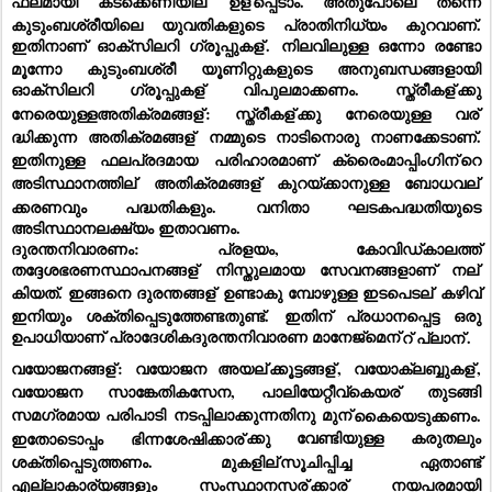
ഫലമായി കടക്കെണിയില്
 ഉള്
പ്പെടാം. അതുപോലെ തന്നെ 
കുടുംബശ്രീയിലെ യുവതികളുടെ പ്രാതിനിധ്യം കുറവാണ്.  
ഇതിനാണ് ഓക്സിലറി ഗ്രൂപ്പുകള്
. നിലവിലുള്ള ഒന്നോ രണ്ടോ 
മൂന്നോ കുടുംബശ്രീ യൂണിറ്റുകളുടെ അനുബന്ധങ്ങളായി 
ഓക്സിലറി ഗ്രൂപ്പുകള്
 വിപുലമാക്കണം. സ്ത്രീകള്
ക്കു 
നേരെയുള്ളഅതിക്രമങ്ങള്
: സ്ത്രീകള്
ക്കു നേരെയുള്ള വര്
ദ്ധിക്കുന്ന അതിക്രമങ്ങള്
 നമ്മുടെ നാടിനൊരു നാണക്കേടാണ്. 
ഇതിനുള്ള ഫലപ്രദമായ പരിഹാരമാണ് ക്രൈംമാപ്പിംഗിന്
റെ 
അടിസ്ഥാനത്തില്
 അതിക്രമങ്ങള്
 കുറയ്ക്കാനുള്ള ബോധവല്
ക്കരണവും പദ്ധതികളും. വനിതാ ഘടകപദ്ധതിയുടെ 
അടിസ്ഥാനലക്ഷ്യം ഇതാവണം.
ദുരന്തനിവാരണം: പ്രളയം, കോവിഡ്കാലത്ത് 
തദ്ദേശഭരണസ്ഥാപനങ്ങള്
 നിസ്തുലമായ സേവനങ്ങളാണ് നല്
കിയത്. ഇങ്ങനെ ദുരന്തങ്ങള്
 ഉണ്ടാകു മ്പോഴുള്ള ഇടപെടല്
 കഴിവ് 
ഇനിയും ശക്തിപ്പെടുത്തേണ്ടതുണ്ട്. ഇതിന് പ്രധാനപ്പെട്ട ഒരു 
ഉപാധിയാണ് പ്രാദേശികദുരന്തനിവാരണ മാനേജ്മെന്
റ് പ്ലാന്
.
വയോജനങ്ങള്
: വയോജന അയല്
ക്കൂട്ടങ്ങള്
, വയോക്ലബ്ബുകള്
, 
വയോജന സാങ്കേതികസേന, പാലിയേറ്റീവ്കെയര്
 തുടങ്ങി 
സമഗ്രമായ പരിപാടി നടപ്പിലാക്കുന്നതിനു മുന്
കൈയെടുക്കണം. 
ഇതോടൊപ്പം ഭിന്നശേഷിക്കാര്
ക്കു വേണ്ടിയുള്ള കരുതലും 
ശക്തിപ്പെടുത്തണം. മുകളില്
സൂചിപ്പിച്ച ഏതാണ്ട് 
എല്ലാകാര്യങ്ങളും സംസ്ഥാനസര്
ക്കാര്
 നയപരമായി 