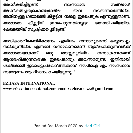
അംഗീകരിച്ചിട്ടുണ്ട്. സംസ്ഥാന സര്
ക്കാര്
അംഗീകരിച്ചതുകൊണ്ടുമാത്രം അവ നടക്കണമെന്നില്ല. 
അതിനുള്ള ഗ്യാരണ്ടി കീഴ്ത്തട്ടില്
 നമ്മള്
 ഇടപെടുക എന്നുള്ളതാണ്. 
അങ്ങനെ കീഴ്ത്തട്ടില്
 ഇടപെടുന്നതിനുള്ള ജനാധിപത്യയിടം 
കേരളത്തില്
 സൃഷ്ടിക്കപ്പെട്ടിട്ടുണ്ട്.
അധികാരവികേന്ദ്രീകരണം എല്ലാം നന്നാവുമെന്ന് ഒരുഉറപ്പും 
നല്
കുന്നില്ല. എന്നാല്
 നന്നാവണമെന്ന് ആഗ്രഹിക്കുന്നവര്
ക്ക് 
അങ്ങനെയാകാന്
 ഒരു തടസ്സവുമില്ല. നന്നാക്കണമെന്ന് 
ആഗ്രഹിക്കുന്നവര്
ക്ക് ഇടപെടാനും അവസരമുണ്ട്. ഇതിനായി 
ശക്തമായി ഇടപെട്ടുപ്രവര്
ത്തിക്കാന്
 സിപിഐ എം സംസ്ഥാന 
സമ്മേളനം ആഹ്വാനം ചെയ്യുന്നു."
EZHAVA INTERNATIONAL
www.ezhavainternational.com email: ezhavanews@gmail.com
Posted
3rd March 2022
by
Hari Giri