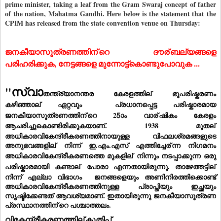
prime minister, taking a leaf from the Gram Swaraj concept of father
of the nation, Mahatma Gandhi. Here below is the statement that the
CPIM has released from the state convention venue on Thursday:
ജ
നകീയാസൂത്രണത്തിന്
റെ ദൗര്
ബല്യങ്ങളെ 
പരിഹരിക്കുക, നേട്ടങ്ങളെ മുന്നോട്ട്കൊണ്ടുപോവുക ...
"സ്വാ
തന്ത്ര്യാനന്തര കേരളത്തില്
 ഭൂപരിഷ്കരണം 
കഴിഞ്ഞാല്
 ഏറ്റവും  പ്രധാനപ്പെട്ട പരിഷ്കാരമായ 
ജനകീയാസൂത്രണത്തിന്
റെ 25ാം വാര്
ഷികം കേരളം  
ആചരിച്ചുകൊണ്ടിരിക്കുകയാണ്. 1938 മുതല്
അധികാരവികേന്ദ്രീകരണത്തിനായുള്ള വിഫലശ്രമങ്ങളുടെ 
അനുഭവങ്ങളില്
 നിന്ന് ഇ.എം.എസ് എത്തിച്ചേര്
ന്ന നിഗമനം 
അധികാരവികേന്ദ്രീകരണത്തെ മുകളില്
 നിന്നും നടപ്പാക്കുന്ന ഒരു 
പരിഷ്കാരമായി കണ്ടാല്
 പോരാ എന്നതായിരുന്നു. താഴേത്തട്ടില്
നിന്ന് എല്ലാ വിഭാഗം  ജനങ്ങളെയും അണിനിരത്തിക്കൊണ്ട് 
അധികാരവികേന്ദ്രീകരണത്തിനുള്ള പ്രാപ്തിയും ഇച്ഛയും 
സൃഷ്ടിക്കേണ്ടത് ആവശ്യമാണ്. ഇതായിരുന്നു ജനകീയാസൂത്രണ 
പ്രസ്ഥാനത്തിന്
റെ പശ്ചാത്തലം.
വികേന്ദ്രീകരണത്തില്
കുതിപ്പ്