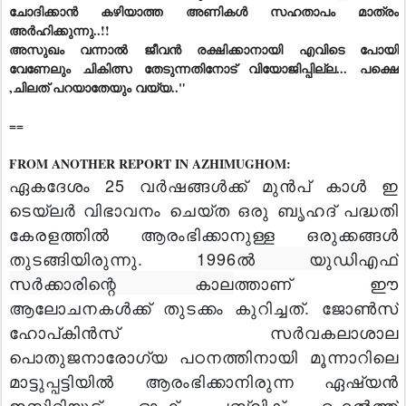
ചോദിക്കാന്‍ കഴിയാത്ത അണികൾ സഹതാപം മാത്രം
അര്‍ഹിക്കുന്നു..!!
അസുഖം വന്നാല്‍ ജീവന്‍ രക്ഷിക്കാനായി എവിടെ പോയി
വേണേലും ചികിത്സ തേടുന്നതിനോട് വിയോജിപ്പില്ല...
പക്ഷെ
,ചിലത് പറയാതേയും വയ്യ.."
==
FROM ANOTHER REPORT IN AZHIMUGHOM:
ഏകദേശം 25 വര്‍ഷങ്ങള്‍ക്ക് മുന്‍പ് കാള്‍ ഇ
ടെയ്‌ലര്‍ വിഭാവനം ചെയ്ത ഒരു ബൃഹദ് പദ്ധതി
കേരളത്തില്‍ ആരംഭിക്കാനുള്ള ഒരുക്കങ്ങള്‍
തുടങ്ങിയിരുന്നു.
1996ല്‍ യുഡിഎഫ്
സര്‍ക്കാരിന്റെ കാല
ത്താണ് ഈ
ആലോചനകള്‍ക്ക് തുടക്കം കുറിച്ചത്. ജോണ്‍സ്
ഹോപ്കിന്‍സ് സര്‍വകലാശാല
പൊതുജനാരോഗ്യ പഠനത്തിനായി മൂന്നാറിലെ
മാട്ടുപ്പട്ടിയില്‍ ആരംഭിക്കാനിരുന്ന ഏഷ്യന്‍
ഇസ്റ്റിറ്റിയൂട്ട് ഓഫ് പബ്ലിക് ഹെല്‍ത്ത്