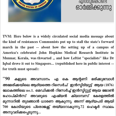
TVM: Here below is a widely circulated social media message about
the kind of resistances Communists put up to stall the state's forward
march in the past -- about how the setting up of a campus of
America's celebrated John Hopkins Medical Research Institute in
Munnar, Kerala, was thwarted ,, and how Leftist "specialists" like Dr
Iqbal drove it out to Singapore... (republished here in public interest --
for truth must spread):
"90
കളുടെ അവസാനം എ കെ ആന്റണി ഭരിക്കുമ്പോൾ
അമേരിക്കയിലെ ആദ്യത്തെ റിസെർച് ഇൻസ്ടിട്യൂട്ട് ആയ (1876)
ലോകത്തിലെ no.1. മെഡിക്കൽ റിസേർച്ച് ഇന്‍സ്ടിറ്റൂട്ട് ആയ ജോൺ
ഹോപ്കിൻസ് അവരുടെ എഷ്യൻ ക്യാമ്പസ് കേരളത്തിൽ
മൂന്നാറിൽ തുടങ്ങാൻ ധാരണ ആകുന്നു. അന്ന് ആദ്യപടി ആയി
700 കോടിയുടെ പ്രൊജക്റ്റ് തയ്യാറാകുന്നു.72 ഹെക്ടർ സ്ഥലം
അനുവദിക്കപ്പെടുന്നു...