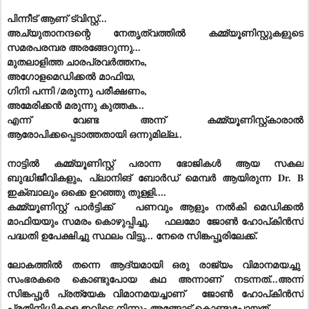
പിന്നീട് ആണ് ട്വിസ്റ്റ്...
അച്യുതാനന്ദന്റെ നേതൃത്വത്തിൽ കമ്മ്യൂണിസ്റ്റുകളുടെ
സമരപരമ്പര അരങ്ങേറുന്നു...
മുതലാളിത്ത ചാരപ്രവർത്തനം,
അഗോളമെഡിക്കൽ മാഫിയ,
ഗിനി പന്നി /മരുന്നു പരീക്ഷണം,
അമേരിക്കൻ മരുന്നു കുത്തക...
എന്ന് വേണ്ട അന്ന് കമ്മ്യൂണിസ്റ്റ്‌കാരാല്‍
ആരോപിക്കപ്പെടാത്തതായി ഒന്നുമില്ല..
നാട്ടിൽ കമ്മ്യൂണിസ്റ്റ് പരാന്ന ഭോജികൾ ആയ സകല
ബുദ്ധിജീവികളും, പ്ലാനിങ് ബോർഡ് മെമ്പർ ആയിരുന്ന Dr. B
ഇക്ബാലും ഒക്കെ ഉറഞ്ഞു തുള്ളി....
കമ്മ്യൂണിസ്റ്റ് പാർട്ടിക്ക് പണവും ആളും നൽകി മെഡിക്കൽ
മാഫിയയും സമരം കൊഴുപ്പിച്ചു. ഫലമോ ജോൺ ഹോപ്കിൻസ്
പദ്ധതി ഉപേക്ഷിച്ചു സ്ഥലം വിട്ടു... നേരെ സിങ്കപ്പൂരിലേക്ക്.
ലോകത്തിൽ തന്നെ ആദ്യമായി ഒരു രാജ്യം വിമാനമയച്ചു
സംഭരകരെ കൊണ്ടുപോയ കഥ അന്നാണ് നടന്നത്‌...അന്ന്
സിങ്കപ്പൂർ പ്രത്യേക വിമാനമയച്ചാണ് ജോൺ ഹോപ്കിൻസ്
പ്രതിനിധികളെ ഇവിടെ നിന്നും അങ്ങോട്ട്‌ കൊണ്ടുപോയത്...