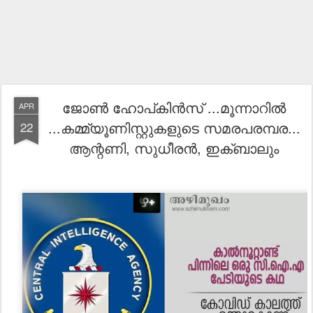
ജോൺ ഹോപ്കിൻസ് ...മൂന്നാറിൽ
APR
...കമ്മ്യൂണിസ്റ്റുകളുടെ സമരപരമ്പര...
22
ആന്റണി, സുധീരന്‍, ഇക്ബാലും