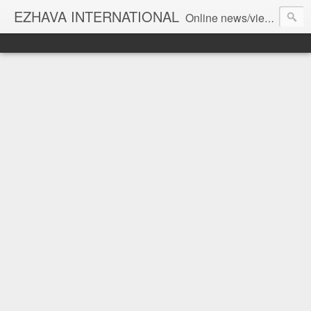
EZHAVA INTERNATIONAL
Online news/views JOURNAL... Connecting the community worldwide Editorial Director: Prem Chandran