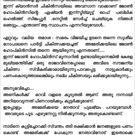
ഇന്ന് ക്യാൻസർ ചികിൽസയിലെ അവസാന വാക്കാണ് ജോൺ
ഹോപ്കിൻസിന്റെ ഏഷ്യൻ ഇന്സ്ടിട്യൂട്ട് ഓഫ് പബ്ലിക്
ഹെൽത്ത് സിങ്കപ്പൂർ .നെറ്റിൽ സേർച്ച് ചെയ്യുക നിങ്ങൾ
ഞെട്ടും...എന്താണ്‌ ആ സ്ഥാപനം എന്നറിയുമ്പോൾ..
ഏറ്റവും വലിയ തമാശ : സമരം വിജയിച്ച ഉടനെ തന്നെ സുശീല
ഗോപാലനെ പാർട്ടി ചികിത്സക്കയച്ചത് അമേരിക്കയിലെ ജോൺ
ഹോപ്കിൻസിൽ തന്നെ ആയിരുന്നു എന്നതാണ്.....
ഇന്ന് ജോൺ ഹോപ്കിൻസ് മൂന്നാറിൽ ഉണ്ടായിരുന്നെങ്കിൽ കേരള
മുഖ്യമന്ത്രിക്ക് ഒരു രാജാവിനെപ്പോലെ അവിടെ സൗജന്യ
ചികിത്സ സ്വീകരിക്കാമായിരുന്നു.പാവപ്പെ
ട്ട നാട്ടുകാര്‍ക്കും
പണംകൊടുത്താലെങ്കിലും നല്ല ചികിത്സയും ലഭിക്കുമായിരുന്നു...
അനുഭവിച്ചോ....
അണികൾക്ക് മറവി വളരെ കൂടുതൽ ആണ്. അതു നന്നായി
അറിയാവുന്നത് പിണറായിക്കും കൂട്ടർക്കുമാണ്.
ഇപ്പോളും അമേരിക്കയെ നേതാവ് പുലഭ്യം പറയുമ്പോൾ
അവരുടെ പൂട എഴുന്നേറ്റു നിൽക്കുന്നതും അതുകൊണ്ടാണ്.
നാടിനെ കുട്ടിച്ചോറക്കി സ്വന്തം തടി രക്ഷിക്കാൻ ജനങ്ങളുടെ പണം
കൊണ്ട് അമേരിക്കക്ക് പോകുന്ന നേതാവിനോട് ഇതൊക്കെ