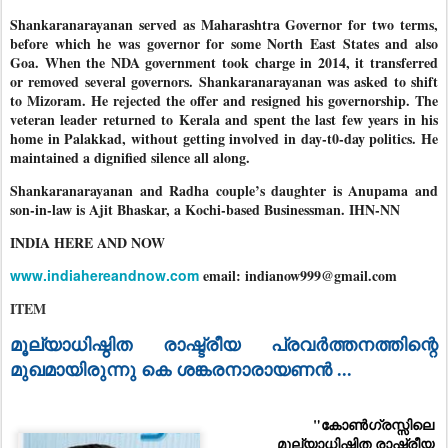
Shankaranarayanan served as Maharashtra Governor for two terms,
before which he was governor for some North East States and also
Goa. When the NDA government took charge in 2014, it transferred
or removed several governors. Shankaranarayanan was asked to shift
to Mizoram. He rejected the offer and resigned his governorship. The
veteran leader returned to Kerala and spent the last few years in his
home in Palakkad, without getting involved in day-t0-day politics. He
maintained a dignified silence all along.
Shankaranarayanan and Radha couple’s daughter is Anupama and
son-in-law is Ajit Bhaskar, a Kochi-based Businessman. IHN-NN
INDIA HERE AND NOW
www.indiahereandnow.com
email: indianow999@gmail.com
ITEM
മൂല്യാധിഷ്ഠിത രാഷ്ട്രീയ പ്രവർത്തനത്തിന്റെ 
മുഖമായിരുന്നു കെ ശങ്കരനാരായണൻ ...
"കോ
ൺഗ്രസ്സിലെ 
മൂല്യാധിഷ്ഠിത രാഷ്ട്രീയ 