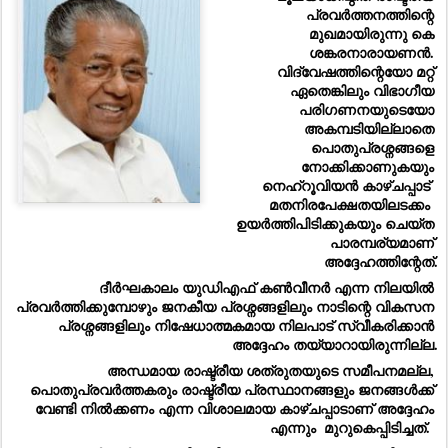
പ്രവർത്തനത്തിന്റെ 
മുഖമായിരുന്നു കെ 
ശങ്കരനാരായണൻ. 
വിദ്വേഷത്തിന്റെയോ മറ്റ് 
ഏതെങ്കിലും വിഭാഗീയ 
പരിഗണനയുടെയോ 
അകമ്പടിയില്ലാതെ 
പൊതുപ്രശ്നങ്ങളെ 
നോക്കിക്കാണുകയും 
നെഹ്‌റൂവിയൻ കാഴ്ചപ്പാട്  
മതനിരപേക്ഷതയിലടക്കം  
ഉയർത്തിപിടിക്കുകയും ചെയ്ത 
പാരമ്പര്യമാണ് 
അദ്ദേഹത്തിന്റേത്.
ദീർഘകാലം യുഡിഎഫ് കൺവീനർ എന്ന നിലയിൽ 
പ്രവർത്തിക്കുമ്പോഴും ജനകീയ പ്രശ്നങ്ങളിലും നാടിന്റെ വികസന 
പ്രശ്നങ്ങളിലും നിഷേധാത്മകമായ നിലപാട് സ്വീകരിക്കാൻ 
അദ്ദേഹം തയ്യാറായിരുന്നില്ല.
അന്ധമായ രാഷ്ട്രീയ ശത്രുതയുടെ സമീപനമല്ല, 
പൊതുപ്രവർത്തകരും രാഷ്ട്രീയ പ്രസ്ഥാനങ്ങളും ജനങ്ങൾക്ക് 
വേണ്ടി നിൽക്കണം എന്ന വിശാലമായ കാഴ്ചപ്പാടാണ് അദ്ദേഹം 
എന്നും  മുറുകെപ്പിടിച്ചത്.  