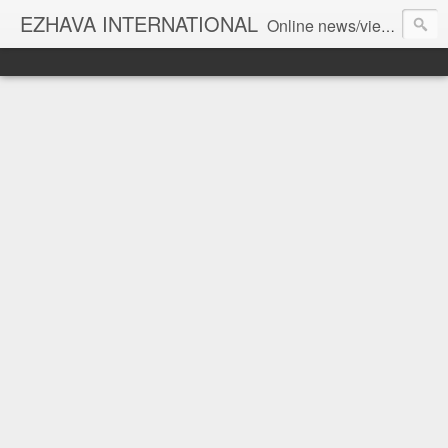
EZHAVA INTERNATIONAL
Online news/views JOURNAL... Connecting the community worldwide Editorial Director: Prem Chandran