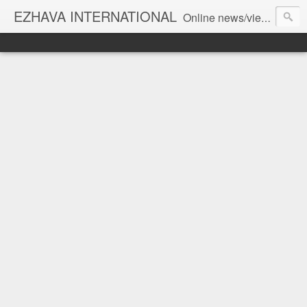
EZHAVA INTERNATIONAL
Online news/views JOURNAL... Connecting the community worldwide Editorial Director: Prem Chandran