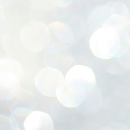
ശ
അ
ക
ന
പ
ഇന
J
1
Th
ec
th
Mo
J
1