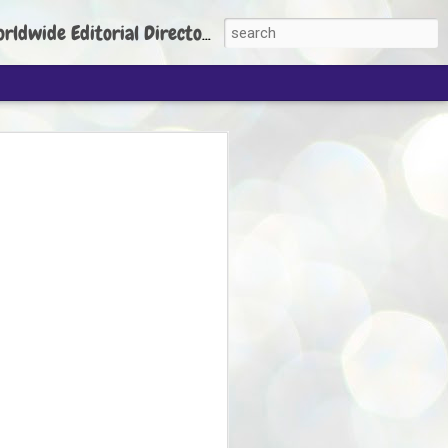
torial Director: Prem Chandran
JP's aim is to
build people's
nt
 Party founder Abhijeet Dipke has said
ty is to strengthen its organisation
otests, and it does not aim at entering