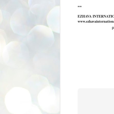
se
==
pr
We
EZHAVA INTERNATI
www.ezhavainternation
P
J
2
N
NE
st
Pr
Co
Th
co
Ja
J
2
b