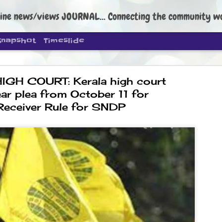
ine news/views JOURNAL... Connecting the community worldwide Edi
Snapshot
Timeslide
IGH COURT: Kerala high court
ar plea from October 11 for
Receiver Rule for SNDP
DIPKE: C
AUG
4
regroup, 
moveme
NEWS CJP DIPKE
NEW DELHI: Cockroach Janta
the group’s immediate priori
following the student-led pr
politics as of now.