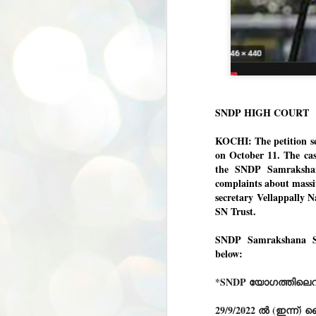
SNDP HIGH COURT
KOCHI: The petition s
on October 11. The cas
the SNDP Samraksha
complaints about massi
secretary Vellappally 
SN Trust.
SNDP Samrakshana Sa
below:
*SNDP യോഗത്തിലെ
29/9/2022 ൽ (ഇന്ന്)
BYPOLLS: Modi,
AUG