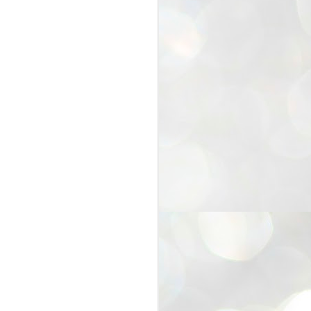
25
Cockroaches
prove their worth
NEW DELHI: Education Minister
Dharmendra Pradhan bowed out
of office on Saturday, with the
Modi government being unable to
withstand the huge pressure piled
on it by the rising tide of a youth
movement, with a 30-year-old
Boston-based PG student, Abhijit
Dipke, at the head of it.
Pradhan resigned this afternoon
after the day wore on with a strong
demand from the Leader of
Opposition, Rahul Gandhi asking
Modi to heed the calls of the
youth-student protesters.