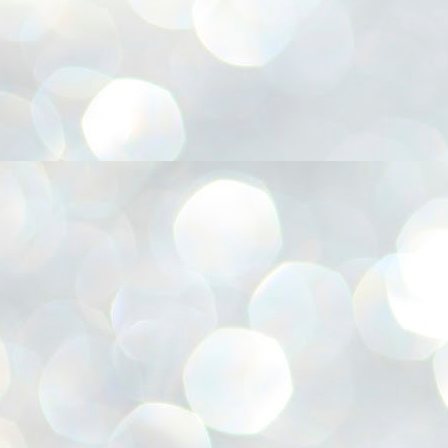
അ
ഗ
ശ
സ
ശ
പ
മ
J
1
N
NE
of
Aa
Gu
se
by
Am
bo
J
1