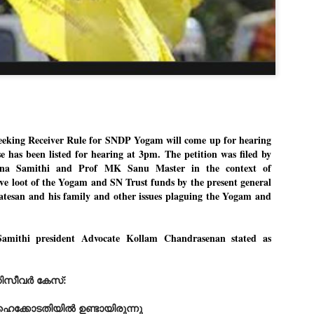
Dipke told IANS in an inter
success was not securing th
Dharmendra Pradhan but the
government on matters of pu
He said the CJP would first 
deciding its future course o
“Right now our focus is to 
our team was very small, ar
movement progressed, many
eeking Receiver Rule for SNDP Yogam will come up for hearing
e has been listed for hearing at 3pm. The petition was filed by
na Samithi and Prof MK Sanu Master in the context of
ve loot of the Yogam and SN Trust funds by the present general
Natesan and his family and other issues plaguing the Yogam and
mithi president Advocate Kollam Chandrasenan stated as
റിസീവർ കേസ്:
 ഹൈക്കോടതിയിൽ ഉണ്ടായിരുന്നു
LEFT ... and the
WHO IS ABHIJEET
JUL
JUL