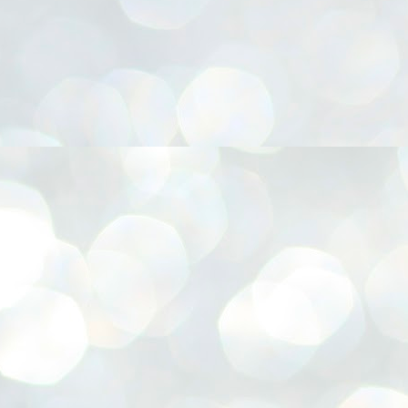
നിവാര്യമാണെന്നും അത് ശിവഗിരിയുടെ മാത്രം ആഗ്രഹമല്ല,
ുരുദേവ ഭക്തജനങ്ങളുടെയാകെ പൊതുവായ ആഗ്രഹമാണെന്നും
്രീനാരായണ ധർമ്മസംഘം ട്രസ്റ്റ് പ്രസിഡന്റ് ബ്രഹ്മശ്രീ
ച്ചിദാനന്ദ സ്വാമികൾ.
ിവഗിരി മഠത്തിൽ ഗുരുസേവനത്തിന്റെ അമ്പത് വർഷം
ൂർത്തിയാക്കിയ സച്ചിദാനന്ദ സ്വാമികൾക്ക് ശനിയാഴ്ച ശിവഗിരി
ഠത്തിൽ സംഘടിപ്പിച്ച ചടങ്ങിൽ ആദരവ് നൽകി.
INVESTMENTS: Gujarat, Maharashtra,
UL
7
Tamil Nadu top list by NITI Aayog
EWS INVESTMENTS STATES
W DELHI: Gujarat, Maharashtra, and Tamil Nadu have topped the list
 states in an analysis done on their investment climates by the NITI
yog. The details were released on Friday.
jarat topped the list, followed by Maharashtra and Tamil Nadu in the
cond and third slots. Goa and Odisha came fourth and fifth, followed
 Delhi, Madhya Pradesh and Andhra Pradesh.
ong the large states, Bihar, Jharkhand and West Bengal occupied the
ttom three positions.
ASSEMBLY POLLS- KERALA- 2026:
UL
5
Parties, vote share, comparison