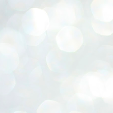
ERALASSEMBLY ELECTION RESULTS:
ZHAVA INTERNATIONAL
w.ezhavainternational..com email: ezhavanews@gmail.com
ചില പിഴവുകൾ പറ്റി എന്നു മാത്രം പറഞ്ഞു എം എ
UL
4
ബേബി
്യൂ ഡൽഹി: സ്ഥാനാർഥി നിർണയത്തിലും പ്രചാരണത്തിലും
ിഴവുകൾ ഉണ്ടായി എന്ന് "സമ്മതിച്ചും"
ിശാലാടിസ്ഥാനത്തിൽ പാർട്ടിയുടെ സംസ്ഥാന സമിതി യോഗം
േർന്ന് ബലഹീനതകൾ വിലയിരുത്തി പരിഹരിക്കും എന്നും സി പി ഐ
ം ജനറൽ സെക്രട്ടറി എം എ ബേബി.
ങ്ങും തൊടാതെയും അധര വ്യായാമങ്ങൾ നടത്തിയും ബേബി
ന്നു നടത്തിയ പത്രസമ്മേളനത്തിൽ പാർട്ടിയുടെ സെൻട്രൽ കമ്മിറ്റി
ീരുമാനങ്ങൾ "വിശദീകരിച്ചു." മുതിർന്ന നേതാക്കളുടെ ഭാര്യമാരെ
്ഥാനാർത്ഥികൾ ആക്കിയതിൽ തെറ്റൊന്നും ഇല്ല എന്ന് ബേബി
റഞ്ഞു. അവരും പാർട്ടിയുടെ പ്രവർത്തകർ ആണ്.
നന്നാകില്ലമ്മാവാ ... എന്ന് സി പി ഐ എം
UL
3
കാഴ്ചപ്പാട് / പ്രേം ചന്ദ്രൻ