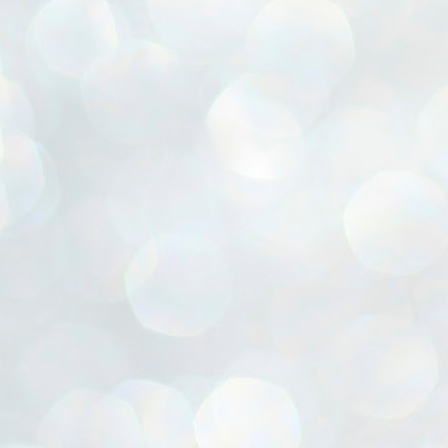
ൈലി മാറ്റണം എന്നും ജനങ്ങളിലേക്ക് ഇറങ്ങി ചെല്ലണം എന്നും ഉള്ള
ഴകൊമ്പൻ ഉപദേശത്തിൽ "തിരുത്തൽ" ഒതുക്കി സി പി ഐ എം
േന്ദ്ര നേതൃത്വം. "എത്ര വേണമെങ്കിലും തല്ലിക്കോളൂ, ഞാൻ
ന്നാകില്ലമ്മാവാ" എന്ന പഴമൊഴിയുടെ തുകിലുണർത്തി
ാർട്ടിയുടെ കേന്ദ്ര കമ്മിറ്റി രണ്ടു ദിവസത്തെ യോഗം ഡൽഹിയിൽ
്നവസാനിപ്പിക്കുന്നു.
MYTH OF PROGRESS
UL
2
EDITORIAL THE SHILLONG TIMES
e World Bank’s designation of India as a “lower middle income”
onomy should drill some sense into the minds of those who get on to
eir rooftops to hail the nation’s economic progress under the Narendra
di dispensation lasting around 13 years at a stretch since 2014.
സി പി ഐ എം സെൻട്രൽ കമ്മിറ്റി തീരുമാനങ്ങൾ
UL
2
നാളെ അറിയാം