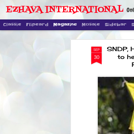
EZHAVA INTERNATIONAL
Onl
Classic
Flipcard
Magazine
Mosaic
Sidebar
SNDP, H
SEP
to he
30