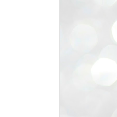
view that the movement’s biggest
e resignation of education minister
 willingness of people to question the
blic interest.
regroup with its volunteers before
f action.
regroup. When we started this protest,
ound 10 to 20 people. But as the
 people and volunteers came forward.
EXIT PRADHAN..
JUL