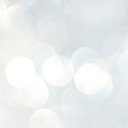
K
E
ww
J
1
ന
പ
വ
ച
എ
എ
ഇ
ത
സ
പ
J
1