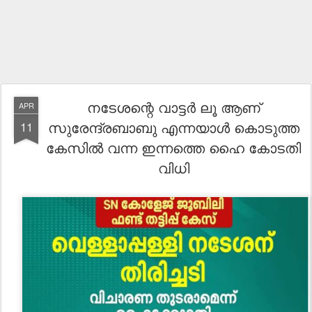
നടേശന്റെ വാട്ടർ ലൂ ആണ്
APR
സുരേന്ദ്രബാബു എന്നയാൾ കൊടുത്ത
11
കേസിൽ വന്ന ഇന്നത്തെ ഹൈ കോടതി
വിധി