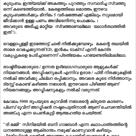
കുടുംബം ഇന്ത്യയ്ക്ക് അകത്തും പുറത്തും സമ്പാദിച്ച സ്വത്തു
ഒന്ന് കണ്ടെത്തിയാൽ.. കേരളത്തിലെ മൊത്തം ഈഴവ
കുടുംബങ്ങൾക്കും മിനിമം 5 വർഷത്തേക്ക് എങ്കിലും സുഖമായി
ജീവിക്കാൻ
ഉള്ള പണം അവിടെനിന്നു പൊക്കാം.
(
അവരുടെ
അടിച്ചു മാറ്റിയ
സ്വത്താണല്ലോ
യഥാർത്ഥത്തിൽ
ഇത് !).
വെള്ളാപ്പള്ളി ഇടത്തോട്ട്
ചാരി നിൽക്കുമ്പോഴും
മകന്റെ തലയിൽ
താമര വെച്ചേക്കുന്നത് ED, ഇൻകം ടാക്സ് എന്നീ കേന്ദ്ര
വകുപ്പുകളെ പേടിച്ചാണെന്ന് പ്രത്യേകം പറയേണ്ടതില്ലല്ലോ.
രാഷ്ട്രീയക്കാരുടെ / ഉന്നത ഉദ്യോഗസ്ഥരുടെ ആളുകൾക്ക്
നിയമനങ്ങൾ, അഡ്മിഷനുകൾ എന്നിവ ഉദാര / ഫ്രീ നിരക്കുകളിൽ
നൽകി അവർക്കു ചില്ലറ ഒപ്പിക്കാനും, അവരെ കൂടെ നിർത്താനും
ട്രസ്റ്റ് കൊണ്ട് കഴിഞ്ഞ നടേശൻ, ഈഴവരെ പിഴിഞ്ഞ് ആണ്
നിയമനങ്ങളും അഡ്മിഷനുകളും നൽകി വരുന്നത്.
കേവലം 5000 രൂപയുടെ കുറവിൽ നടേശന്റെ ക്രൂരത കാരണം
പ്ലസ് ടൂവിന് അഡ്മിഷൻ നഷ്ടപെട്ടതിനാൽ ആണ് ചെമ്പഴന്തിയിൽ
അഞ്ചു എന്ന പെൺകുട്ടി ആത്മഹത്യ ചെയ്തത്.
"ദി മമ്മി" സിനിമയിൽ ബനി ഗാബോർ എന്ന കഥാപാത്രത്തിന്റെ
ധനത്തോടുള്ള ആക്രാന്തം നമുക്ക് കാണുവാൻ കഴിയും.
പിരമിഡിന്റെ വാതിൽ അടഞ്ഞു കൊണ്ടിരിക്കുമ്പോൾ പോലും