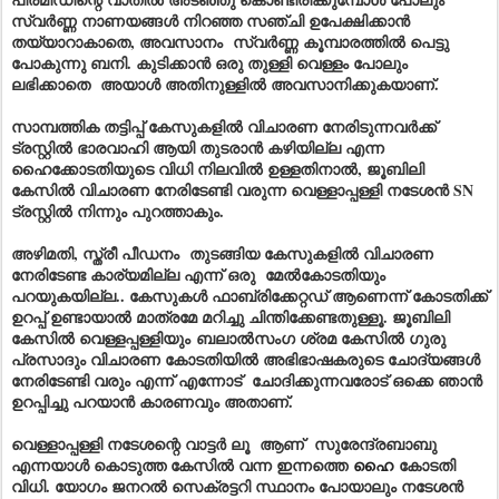
സ്വർണ്ണ നാണയങ്ങൾ നിറഞ്ഞ സഞ്ചി ഉപേക്ഷിക്കാൻ
തയ്യാറാകാതെ, അവസാനം സ്വർണ്ണ കൂമ്പാരത്തിൽ പെട്ടു
പോകുന്നു ബനി. കുടിക്കാൻ ഒരു തുള്ളി വെള്ളം പോലും
ലഭിക്കാതെ അയാൾ അതിനുള്ളിൽ അവസാനിക്കുകയാണ്.
സാമ്പത്തിക തട്ടിപ്പ് കേസുകളിൽ വിചാരണ നേരിടുന്നവർക്ക്
ട്രസ്റ്റിൽ ഭാരവാഹി ആയി തുടരാൻ കഴിയില്ല എന്ന
ഹൈക്കോടതിയുടെ വിധി നിലവിൽ ഉള്ളതിനാൽ, ജൂബിലി
കേസിൽ വിചാരണ നേരിടേണ്ടി വരുന്ന വെള്ളാപ്പള്ളി നടേശൻ SN
ട്രസ്റ്റിൽ നിന്നും പുറത്താകും.
അഴിമതി, സ്ത്രീ പീഡനം തുടങ്ങിയ കേസുകളിൽ വിചാരണ
നേരിടേണ്ട കാര്യമില്ല എന്ന് ഒരു മേൽകോടതിയും
പറയുകയില്ല.. കേസുകൾ ഫാബ്രിക്കേറ്റഡ് ആണെന്ന് കോടതിക്ക്
ഉറപ്പ് ഉണ്ടായാൽ മാത്രമേ മറിച്ചു ചിന്തിക്കേണ്ടതുള്ളൂ. ജൂബിലി
കേസിൽ വെള്ളപ്പള്ളിയും
ബലാൽസംഗ ശ്രമ കേസിൽ ഗുരു
പ്രസാദും വിചാരണ കോടതിയിൽ അഭിഭാഷകരുടെ ചോദ്യങ്ങൾ
നേരിടേണ്ടി വരും എന്ന് എന്നോട് ചോദിക്കുന്നവരോട് ഒക്കെ ഞാൻ
ഉറപ്പിച്ചു പറയാൻ കാരണവും അതാണ്.
വെള്ളാപ്പള്ളി നടേശന്റെ വാട്ടർ ലൂ ആണ് സുരേന്ദ്രബാബു
എന്നയാൾ കൊടുത്ത കേസിൽ വന്ന ഇന്നത്തെ
ഹൈ
കോടതി
വിധി. യോഗം ജനറൽ സെക്രട്ടറി സ്ഥാനം പോയാലും നടേശൻ