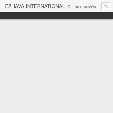
EZHAVA INTERNATIONAL
Online news/views JOURNAL... Connecting the community worldwide Editorial Director: Prem Chandran