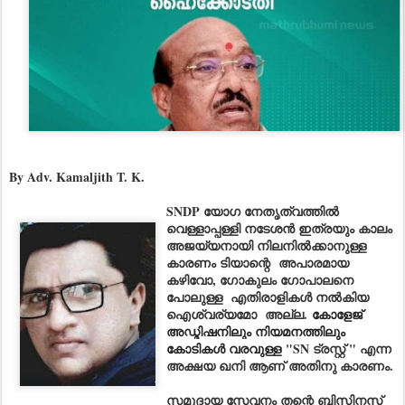
By Adv. Kamaljith T. K.
S
NDP യോഗ നേതൃത്വത്തിൽ
വെള്ളാപ്പള്ളി നടേശൻ ഇത്രയും കാലം
അജയ്യനായി നിലനിൽക്കാനുള്ള
കാരണം ടിയാന്റെ അപാരമായ
കഴിവോ, ഗോകുലം ഗോപാലനെ
പോലുള്ള എതിരാളികൾ നൽകിയ
ഐശ്വര്യമോ അല്ല.
കോളേജ്
അഡ്മിഷനിലും നിയമനത്തിലും
കോടികൾ വരവുള്ള
"SN ട്രസ്റ്റ് " എന്ന
അക്ഷയ ഖനി ആണ് അതിനു കാരണം.
സമുദായ സേവനം തന്റെ ബിസിനസ്