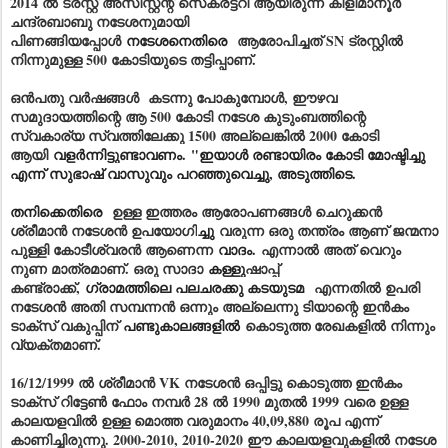
2014 ൽ ട്രസ്റ്റ് അസിസ്റ്റന്റ് സെക്രട്ടറി ആയിരുന്ന കിളിമാനൂർ
ചന്ദ്രബാബു നടേശനുമായി
പിണങ്ങിയപ്പോൾ
നടേശനെതിരെ
ആരോപിച്ചത് SN ട്രസ്റ്റിൽ
നിന്നുമുള്ള 500 കോടിയുടെ തട്ടിപ്പാണ്.
ഒൻപതു വർഷങ്ങൾ കടന്നു പോകുമ്പോൾ, ഈഴവ
സമുദായത്തിന്റെ ആ 500 കോടി നടേശ കുടുംബത്തിന്റെ
സ്വകാര്യ സ്വത്തിലേക്കു 1500 അല്ലെങ്കിൽ 2000 കോടി
ആയി
വളർന്നിട്ടുണ്ടാവണം.
"ഇയാൾ രണ്ടായിരം കോടി മോഷ്ടിച്ചു
എന്ന് സുഭാഷ് വാസുവും പറഞ്ഞുവെച്ചു, അടുത്തിടെ.
തനിക്കെതിരെ
ഉള്ള ഇത്തരം ആരോപണങ്ങൾ ചെറുക്കൻ
ശ്രീമാൻ നടേശൻ ഉപയോഗി
ച്ചു
വരുന്ന ഒരു തന്ത്രം ആണ് ജന്മനാ
പുള്ളി കോടീശ്വരൻ ആണെന്ന
വാദം.
എന്നാൽ അത് വെറും
നുണ മാത്രമാണ്. ഒരു സാദാ
കള്ളു
ഷാപ്പ്
കണ്ട്രാക്ക്,
ഗ്രാമത്തിലെ പലചരക്കു കടയുടമ
എന്നതിൽ ഉപരി
നടേശൻ അതി സമ്പന്നൻ ഒന്നും അല്ലെന്നു ടിയാന്റെ ഇൻകം
ടാക്സ് വകുപ്പിന്
പണ്ടുകാലങ്ങളിൽ
കൊടുത്ത രേഖകളിൽ നിന്നും
വ്യക്തമാണ്.
16/12/1999 ൽ ശ്രീമാൻ VK നടേശൻ ഒപ്പിട്ടു കൊടുത്ത ഇൻകം
ടാക്സ് റിട്ടേൺ ഫോം നമ്പർ 28 ൽ 1990 മുതൽ 1999 വരെ ഉള്ള
കാലയളവിൽ ഉള്ള മൊത്ത വരുമാനം 40,09,880 രൂപ എന്ന്
കാണിച്ചിരുന്നു. 2000-2010, 2010-2020 ഈ കാലയളവുകളിൽ നടേശ