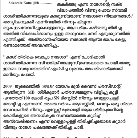
Advocate Kamaljith .............
തകർത്തു എന്ന നടേശന്റെ നക്ര
വിലാപത്തിൽ വീണു പോയ സ്വാമി
ശാശ്വതികാനന്ദയുടെ കാരുണ്യമാണ് നടേശനെ നിയമനങ്ങൾ /
അഡ്മിഷനുകൾ എന്നിവയിൽ നിന്നും കിട്ടുന്ന
തുക
ഉപയോഗിച്ചുകൊള്ളാനും
, ആവശ്യം കഴിഞ്ഞു തിരിച്ചു
അതിൽ നിക്ഷേപിക്കാനും ഉള്ള അനുവാദം നേടി എടുക്കുന്നതിൽ
എത്തിച്ചത്.
അത്യാഗ്രഹിയായ
നടേശൻ ആദ്യ ഭാഗം കേട്ടു,
രണ്ടാമത്തേത് അവഗണിച്ചു..
"കാശ് തിരികെ വെച്ചോ നടേശാ" എന്ന് ചോദിക്കാൻ
ശാശ്വതികാനന്ദ സ്വാമിക്ക് ആയുസ് ഉണ്ടാകാതെ പോയി.അതു
ഈഴവ സമുദായത്തിന് ഏല്പിച്ച ദുരന്തം അപരിഹാര്യമായി
മാറിയും പോയി.
2009 ജൂലൈയിൽ SNDP യോഗം മുൻ വൈസ് പ്രസിഡന്റ്
ആയിരുന്ന MB ശ്രീകുമാർ പത്രസമ്മേളനം വിളിച്ചു കൂട്ടി
പറഞ്ഞത് 100 കോടി രൂപ SN ട്രസ്റ്റിൽ നിന്നും വെള്ളാപ്പള്ളി
മോഷ്ടിച്ചു എന്നാണ്. അതെ വർഷം ആഗസ്റ്റിൽ,
വെറും ഒരു
ഗ്രാമ
സേവകനിൽ നിന്നും എസ്റ്റേറ്റ് മുതലാളി ആയ ശ്രീകുമാറിന്റെ
കോടികളുടെ അനധികൃത സമ്പാദ്യത്തെ കുറിച്ച്
അന്വേഷിക്കണം എന്ന് വെള്ളാപ്പള്ളി തിരിച്ചടിച്ചതോടെ കുമാർ
വീണ്ടും നടേശ പക്ഷത്തേക്ക് തിരിച്ചു ചാടി.