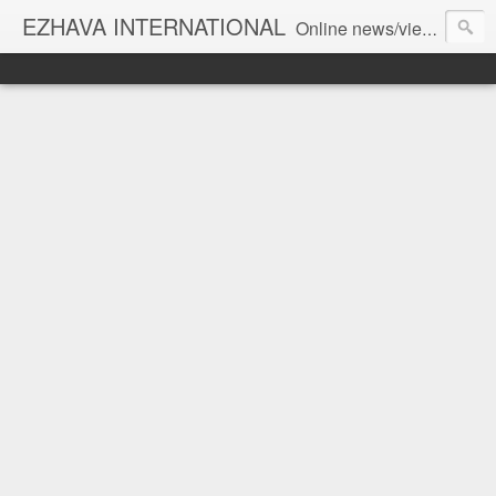
EZHAVA INTERNATIONAL
Online news/views JOURNAL... Connecting the community worldwide Editorial Director: Prem Chandran