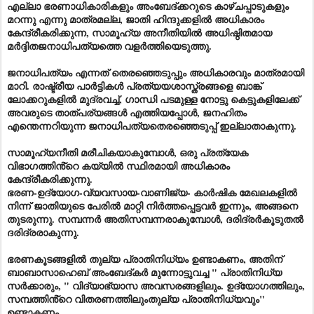
എല്ലാ ഭരണാധികാരികളും അംബേദ്ക്കറുടെ കാഴ്ചപ്പാടുകളും
മറന്നു എന്നു മാത്രമല്ല, ജാതി ഹിന്ദുക്കളിൽ അധികാരം
കേന്ദ്രീകരിക്കുന്ന, സാമൂഹ്യ അനീതിയിൽ അധിഷ്ഠിതമായ
മർദ്ദിതജനാധിപത്യത്തെ വളർത്തിയെടുത്തു.
ജനാധിപത്യം എന്നത് തെരഞ്ഞെടുപ്പും അധികാരവും മാത്രമായി
മാറി. രാഷ്ട്രീയ പാർട്ടികൾ പ്രത്യയശാസ്ത്രങ്ങളെ ബാങ്ക്
ലോക്കറുകളിൽ മുദ്രവച്ച്, ഗാന്ധി പടമുള്ള നോട്ടു കെട്ടുകളിലേക്ക്
അവരുടെ താത്പര്യങ്ങൾ എത്തിയപ്പോൾ, ജനഹിതം
എന്തെന്നറിയുന്ന ജനാധിപത്യതെരഞ്ഞെടുപ്പ് ഇല്ലാതാകുന്നു.
സാമൂഹ്യനീതി മരീചികയാകുമ്പോൾ, ഒരു പ്രത്യേക
വിഭാഗത്തിൻ്റെ കയ്യിൽ സ്ഥിരമായി അധികാരം
കേന്ദ്രീകരിക്കുന്നു.
ഭരണ-ഉദ്യോഗ-വ്യവസായ-വാണിജ്യ- കാർഷിക മേഖലകളിൽ
നിന്ന് ജാതിയുടെ പേരിൽ മാറ്റി നിർത്തപ്പെട്ടവർ ഇന്നും, അങ്ങനെ
തുടരുന്നു. സമ്പന്നർ അതിസമ്പന്നരാകുമ്പോൾ, ദരിദ്രർകൂടുതൽ
ദരിദ്രരാകുന്നു.
ഭരണകൂടങ്ങളിൽ തുല്യ പ്രാതിനിധ്യം ഉണ്ടാകണം, അതിന്
ബാബാസാഹെബ് അംബേദ്കർ മുന്നോട്ടുവച്ച " പ്രാതിനിധ്യ
സർക്കാരും, " വിദ്യാഭ്യാസ അവസരങ്ങളിലും. ഉദ്യോഗത്തിലും,
സമ്പത്തിൻ്റെ വിതരണത്തിലുംതുല്യ പ്രാതിനിധ്യവും"
ഉണ്ടാകണം.