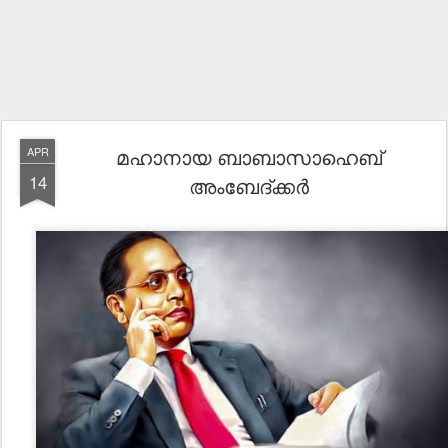
മഹാനായ ബാബാസാഹെബ്
APR
14
അംബേദ്ക്കർ