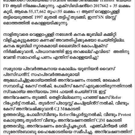
FD ആയി നിക്ഷേപിക്കുന്നു. എക്സിബിഷൻ്റെ 2017662 + 35 ലക്ഷം
കൂടി, ആകെ 55,17,662 രൂപ (55 ലക്ഷം +) ആണ് വെള്ളാപ്പള്ളി
തട്ടിയെടുത്തത്. 1997 മുതൽ തട്ടിപ്പ് തുടങ്ങി, ഇന്ന് SN ട്രസ്റ്റ്
മൊത്തത്തിൽ കൊള്ളയടിക്കുന്നു.
നാളിതുവരെ വെള്ളാപ്പള്ളി നടേശൻ കനക ജൂബിലി കമ്മിറ്റി
വിളിച്ചുകൂട്ടുകയോ കണക്ക് അവതരിപ്പിക്കുകയോ ചെയ്തിട്ടില്ല.
കനക ജൂബിലി സ്മാരകമായി ലൈബ്രറി കോംപ്ളക്സ്
നിർമ്മിക്കുവാൻ, പ്രധാനമന്ത്രി ഇട്ട തറക്കല്ല് എവിടെ? അതിനു
വേണ്ടി സമാഹരിച്ച പണം എന്തിന് കൊള്ളയടിച്ചു?
സമുദായ പ്രവർത്തകനായ കൊല്ലം യൂണിയൻ വൈസ്
പ്രസിഡൻ്റ്, സഹപ്രവർത്തകരുമായി
ആലോചിച്ച്ഇക്കാര്യത്തിൽ അന്വേഷണം നടത്തി, രേഖകൾ
സമ്പാദിച്ച്, കേസ് നൽകി, പോലീസ് കേസ് എടുക്കാതിരുന്നതിനാൽ
സ്വകാര്യ അന്യായം 2004 ഫയൽ ചെയ്ത് FlR ഇട്ട്
അന്വേഷണം തുടങ്ങി. തെളിവില്ലെന്നു പറഞ്ഞ് കേസ് Refer
റിപ്പോർട്ട് നൽകി,. തുടർന്ന് പ്രാട്ടസ്റ്റ് കംപ്ളയിൻ്റ് നൽകി, വീണ്ടും
കേസ് അന്വേഷിക്കുവാൻ CJ Mകോടതി
ഉത്തരവിട്ടു,.പോലീസ്വീണ്ടും Referറിപ്പോർട്ടുനൽകി, വീണ്ടും Protest
കൊടുത്തു.തുടർന്ന് വീണ്ടും അന്വേഷണത്തിന് CJM കോടതി
ഉത്തരവിട്ടു .അന്വേഷണം മരവിപ്പിച്ചപ്പോൾ,
എഞ്ചിനീയർ
ശ്രീ
സുരേന്ദ്രബാബു ഹൈക്കോടതിയെ സമീപിച്ചു. അന്വേഷണത്തിന്