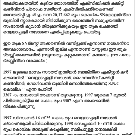
അദ്ധ്യക്ഷതയിൽ കൂടിയ യോഗത്തിൽ എക്സിബിഷൻ കമ്മിറ്റി
കൺവീനർ പ്രൊഫ സത്യൻ എക്സിബിഷൻ്റെകണക്ക്
അവതരിപ്പിച്ചു. മിച്ചം വന്ന 20,17,662 രൂപ കൊല്ലം SNകോളജിൻ്റെ
ജൂബിലി സ്മാരകമായി നിർമ്മിക്കുന്ന ലൈബ്രറി സമുച്ചയത്തിന്
സംഭാനൽ കുവാൻ തീരുമാനിക്കുകയും ഈ തുക ചെക്കായി
വെള്ളാപ്പള്ളി നടേശനെ ഏൽപ്പിക്കുകയും ചെയ്തു.
ഈ തുക SNട്രസ്റ്റ് അക്കൗണ്ടിൽ വന്നിട്ടുണ്ട് എന്നാണ് നടേശൻ്റെ
അവകാശവാദം,. എന്നാൽ ഇല്ല എന്നതാണ് വസ്തുത.(ഈ തുക
ട്രസ്റ്റ് അക്കൗണ്ടിൽ ഇടുന്നതും കുറ്റകരമാണ്. കാരണം, ഈ പണം
ട്രസ്റ്റിൻ്റെ വകയല്ല )
1997 ജൂലൈ മാസം സൗത്ത് ഇന്ത്യൻ ബാങ്കിൻ്റെ എക്സ്റ്റൻഷൻ
കൗണ്ടറിൽ "വെള്ളാപ്പള്ളി നടേശൻ, ഫൈനാൻസ് കമ്മിറ്റി
കൺവീനർ, ഗോൾഡൺ ജൂബിലി സെലിബ്രേഷൻസ്, S.N.C
കൊല്ലം " എന്ന പേരിൽ
3307 -ാം നമ്പരായി അക്കൗണ്ട് തുറക്കുന്നു. 1997 ജൂലൈ 7 മുതൽ
പിരിഞ്ഞുകിട്ടിയ 66 ലക്ഷം രൂപ 3307 എന്ന അക്കൗണ്ടിൽ
നിക്ഷേപിക്കുന്നു.
1997 ഡിസംബർ 16 ന് 25 ലക്ഷം രൂപ വെള്ളാപ്പള്ളി നടേശൻ
ക്യാഷ് ആയി പിൻവലിക്കുന്നു. 1998 സെപ്തംബർ 10 ന് 10 ലക്ഷം
രൂപ കൊല്ലം താലൂക്ക് കച്ചേരിക്കു സമീപമുള്ള ധനലക്ഷിമി
ബാങ്കിൻ്റെ ശാഖയിലെ സ്വന്തം അക്കൗണ്ടിലേക്ക് Transfer ചെയ്ത്