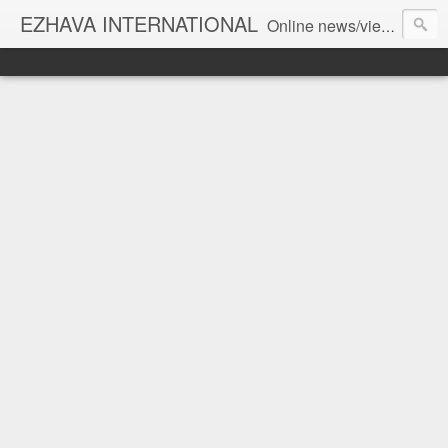
EZHAVA INTERNATIONAL
Online news/views JOURNAL... Connecting the community worldwide Editorial Director: Prem Chandran