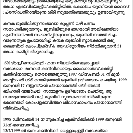
വിഭാഗങ്ങളെയും ഉൾക്കൊള്ളിച്ച് ഒരു കമ്മിറ്റി രൂപീകരിക്കുന്നു.51
അംഗ എക്സിക്യൂട്ടീവ് കമ്മിറ്റിയിൽ, കൊല്ലം യൂണിയൻ വൈസ്
:പ്രസിഡൻ്റായിരുന്ന ശ്രീ സുരേന്ദ്രബാബുവും ഉണ്ടായിരുന്നു.
കനക ജൂബിലിക്കു് സംഭാവന കൂപ്പൺ വഴി പണം
സമാഹരിക്കുവാനും, ജൂബിലിയുടെ ഭാഗമായി അഖിലേന്ത്യാ
എക്സിബിഷൻ സംഘടിപ്പിക്കുവാനും, ജൂബിലി നടത്തി മിച്ചം
വരുന്നതുക ഉപയോഗിച്ച്, കനക ജൂബിലി സ്മാരകമായി ഒരു
ലൈബ്രറി കോംപ്ളക്സ് & ആഡിറ്റോറിയം നിർമ്മിക്കുവാൻ 51
അംഗ കമ്മിറ്റി തീരുമാനിച്ചു.
SN ട്രസ്റ്റ് സെക്രട്ടറി എന്ന നിലയിൽവെള്ളാപ്പള്ളി
നടേശ
നെ
ജനറൽ കൺവീനറായും ഫൈനാൻസ് കമ്മിറ്റി
കൺവീനറായും തെരഞ്ഞെടുത്തു.1997 ഡിസംബർ 31 ന് മുൻ
രാഷ്ട്രപതി ശ്രീ വെങ്കിട്ടരാമൻ ജൂബിലി ഉദ്ഘാടനം ചെയ്തു. 1999
ജനുവരി 17 ന്ഇന്ത്യൻ പ്രധാനമന്ത്രി ശ്രീ അടൽ
ബിഹാരി
വാജ്‌പേയ്‌
സമ്മേളനം ഉദ്ഘാടനം ചെയ്തു. ആ
സമ്മേളനത്തിൽ വച്ച്, ജൂബിലി സ്മാരകമായി നിർമ്മിക്കുന്ന
ലൈബ്രറി കോംപ്ളക്സിൻ്റെ ശിലാസ്ഥാപനം പ്രധാനമന്ത്രി
നിർവ്വഹിച്ചു.
1998 ഡിസംബർ 14 ന് ആരംഭിച്ച എക്സിബിഷൻ 1999 ജനുവരി
31ന് അവസാനിച്ചു.
13/7/1999 ൽ ജന: കൺവീനർ വെള്ളാപ്പള്ളി നടേശൻ്റെ