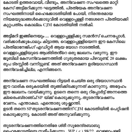
കോടതി ഉത്തരവായി,.വീണ്ടും, അന്വേഷണ സംഘത്തെ മാറ്റി
കേസ് അട്ടിമറിക്കുന്ന ഘട്ടത്തിൽ, പ്രത്യേക അന്വേഷണ
സംഘത്തിനായി ഹൈക്കോടതിയിൽ പോയി, നിരന്തരമായ
നിയമയുദ്ധങ്ങൾക്കൊടുവിൽ വെള്ളാപ്പള്ളി നടേശനെ പ്രതിയാക്കി
കുറ്റപത്രം കൊല്ലം CJM കോടതിയിൽ നൽകി.
അട്ടിമറി ഇങ്ങിനെയും ...
വെള്ളാപ്പള്ളിക്കു സമൻസ് ചെന്നപ്പോൾ,
വരിക്കാർക്കുപോലും കിട്ടാത്ത, വെള്ളാപ്പള്ളിയെന്ന ഈ കേസിലെ
പ്രതിമാനേജിംഗ് എഡിറ്റർ ആയ യോഗ നാദത്തിൽ,
വെള്ളാപ്പള്ളിയുടെ ആശ്രിതൻ്റെ ഒരു ലേഖനം വരുന്നു. ഈ
ജൂബിലി കേസന്വേഷണത്തിൽ ഗുരുതരമായ പിഴവുണ്ട്, 20 ലക്ഷം
രൂപ ട്രസ്റ്റിൽ വന്നിട്ടുണ്ട്. അത് അന്വേഷണ ഉദ്യോഗസ്ഥൻ
അന്വേഷിച്ചില്ല, എന്നിങ്ങനെ.
അന്വേഷണ സംഘത്തിലെ റിട്ടയർ ചെയ്ത ഒരു ദ്യോഗസ്ഥൻ
ഈ വാരിക ഒരുകടയിൽ തൂങ്ങിക്കിടക്കുന്നത് കാണുന്നു. അദ്ദേഹം
ഈ ലേഖനം വായിക്കുന്നു. ഉടനെ തന്നെ ഒരു റിപ്പോർട്ട് അന്നത്തെ
ക്രൈംബ്രാഞ്ച് SP യ്ക്ക് കൊടുക്കുന്നു,.തുടരന്വേഷണം
വേണം. എന്താകഥ. എന്തൊരു ശുഷ്ക്കാന്തി.
ഉടൻ തന്നെ SPതുടരന്വേഷണത്തിന് CJM കോടതിയിൽ പെറ്റിഷൻ
കൊടുക്കുന്നു. കോടതി അത് അനുവദിക്കുന്നു.
തുടരന്വേഷണത്തിനെതിരേ ശ്രീ സുരേന്ദ്രബാബു
ഹൈക്കോടതിയെ സമീപിക്കുന്നു,. WP ( c ) 98/22. വെള്ളാപ്പള്ളി