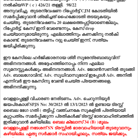
നൽകിയWP ( c ) 426/21 തള്ളി.
98/22
അനുവദിച്ചു.
തുടരന്വേഷണ റിപ്പോർട്ട് CJM കോടതിയിൽ
സമർപ്പിക്കുവാൻ ശ്രമിച്ചത് ഹൈക്കോടതി തടയുകയും
ചെയ്തു.
തുടരന്വേഷണം 20 ലക്ഷത്തെപ്പറ്റിയാണെങ്കിലും,
റിപ്പോർട്ട്, കേസ് ഇനി വേണ്ടെന്നും, കേസ് drop
ചെയ്യാനുമായിരുന്നു. എല്ലാത്തിനും കണക്കിനു നൽകി
കൊണ്ട്, തുടരന്വേഷണം റദ്ദു ചെയ്ത് ഇന്ന്, സത്യം
ജയിച്ചിരിക്കുന്നു.
ഈ കേസിലെ ഹർജിക്കാരനായ ശ്രീ സുരേന്ദ്രബാബുവിന്
അഭിനന്ദനങ്ങൾ. അദ്ദേഹത്തിനൊപ്പം നിന്ന എല്ലാ
സുമനസ്സുകൾക്കും അഭിനന്ദനങ്ങൾ. Adv. ജോൺസണിൽ തുടങ്ങി
Adv. ബാലഗോവിന്ദ്, Adv. സുധിവാസുദേവ് ഇപ്പോൾ Adv. അനിൽ
എന്നിവർ ഈ കേസിനു വേണ്ടി ചെയ്ത പ്രയത്നങ്ങളെ,
അഭിനന്ദിക്കുന്നു.
വെളളാപ്പള്ളി വിചാരണ നേരിടണം. Adv. ചെറുന്നിയൂർ
ജയപ്രകാശ് SPJS No: 30/2023 ൽ 13/1/2023 ൽ ഉണ്ടായ ട്രസ്റ്റ്
ബൈല ഭേഗ ഗതി ( തട്ടിപ്പ്, വഞ്ചനകേ സുകളിൽ പ്രതിയായി
കുറ്റപത്രം സമർപ്പിക്കുന്ന പ്രതികൾക്ക് ട്രസ്റ്റ് ഭാരവാഹിത്വത്തിൽ
ഇരിക്കുവാൻ കഴിയില്ല.
ബെല ക്ലോസ് 34 (B) )
മൂലം
വെള്ളാപ്പള്ളി നടേശന് SN ട്രസ്റ്റിൽ ഭാരവാഹിയായി തുടരുവാനും
കഴിയില്ല. ഏതു സർക്കാർ സഹായിച്ചാലും, സത്യം ജയിക്കും,