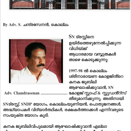
By Adv. S. ചന്ദ്രസേനൻ, കൊല്ലം
S
N ട്രസ്റ്റിനെ
ഉയിർത്തെഴുന്നേൽപ്പിക്കുന്ന
വിധിയ്ക്ക്
ആധാരമായ
വസ്തുതകൾ
താഴെ കൊടുക്കുന്നു
:
1997-98 ൽ കൊല്ലം
ശ്രീനാരായണ കോളജിൻ്റെ
കനക ജൂബിലി
ആഘോഷിക്കുവാൻ, SN
Adv. Chandrasenan .......................
കോളജ് സ്റ്റാഫ് & സ്റ്റുഡൻ്റ്സ്
തീരുമാനിക്കുന്നു. അതിനായി
SNട്രസ്റ്റ്, SNDP യോഗം, കൊല്ലംയൂണിയൻ, പൊതുജനങ്ങൾ,
അദ്ധ്യാപകർ വിദ്യാർത്ഥികൾ, രക്ഷകർത്താക്കൾ എന്നിവരുടെ
സംയുക്ത യോഗം കൂടി.
കനക ജൂബിലിവിപുലമായി ആഘോഷിക്കുവാൻ എല്ലാ