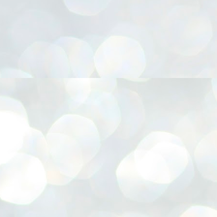
നിവാര്യമാണെന്നും അത് ശിവഗിരിയുടെ മാത്രം ആഗ്രഹമല്ല,
ുരുദേവ ഭക്തജനങ്ങളുടെയാകെ പൊതുവായ ആഗ്രഹമാണെന്നും
്രീനാരായണ ധർമ്മസംഘം ട്രസ്റ്റ് പ്രസിഡന്റ് ബ്രഹ്മശ്രീ
ച്ചിദാനന്ദ സ്വാമികൾ.
ിവഗിരി മഠത്തിൽ ഗുരുസേവനത്തിന്റെ അമ്പത് വർഷം
ൂർത്തിയാക്കിയ സച്ചിദാനന്ദ സ്വാമികൾക്ക് ശനിയാഴ്ച ശിവഗിരി
ഠത്തിൽ സംഘടിപ്പിച്ച ചടങ്ങിൽ ആദരവ് നൽകി.
INVESTMENTS: Gujarat, Maharashtra,
UL
7
Tamil Nadu top list by NITI Aayog
EWS INVESTMENTS STATES
W DELHI: Gujarat, Maharashtra, and Tamil Nadu have topped the list
 states in an analysis done on their investment climates by the NITI
yog. The details were released on Friday.
jarat topped the list, followed by Maharashtra and Tamil Nadu in the
cond and third slots. Goa and Odisha came fourth and fifth, followed
 Delhi, Madhya Pradesh and Andhra Pradesh.
ong the large states, Bihar, Jharkhand and West Bengal occupied the
ttom three positions.
ASSEMBLY POLLS- KERALA- 2026:
UL
5
Parties, vote share, comparison