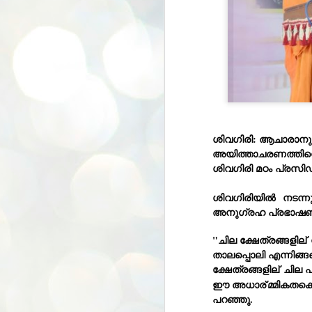
ശിവഗിരി: ആചാരാനുഷ്
അയിത്താചരണത്തിനെ ത
ശിവഗിരി മഠം പ്രസി
ശിവഗിരിയിൽ 
 നടന്
അനുഗ്രഹ പ്രഭാഷണം 
"ചില ക്ഷേത്രങ്ങളില്
താലപ്പൊലി എന്നിങ്ങ
ക്ഷേത്രങ്ങളില്
 ചില 
ഈ അധാര്
മ്മികതക്
പറഞ്ഞു.
BYPOLLS: Modi,
AUG