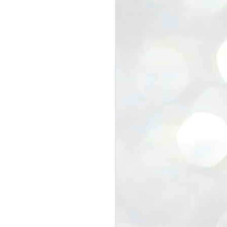
view that the movement’s biggest
e resignation of education minister
 willingness of people to question the
blic interest.
regroup with its volunteers before
f action.
regroup. When we started this protest,
ound 10 to 20 people. But as the
 people and volunteers came forward.
EXIT PRADHAN..
JUL