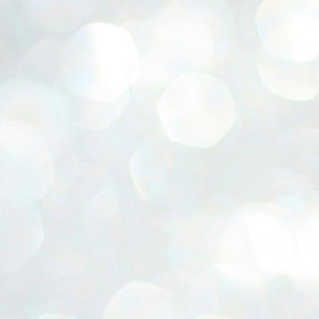
ERALASSEMBLY ELECTION RESULTS:
ZHAVA INTERNATIONAL
w.ezhavainternational..com email: ezhavanews@gmail.com
ചില പിഴവുകൾ പറ്റി എന്നു മാത്രം പറഞ്ഞു എം എ
UL
4
ബേബി
്യൂ ഡൽഹി: സ്ഥാനാർഥി നിർണയത്തിലും പ്രചാരണത്തിലും
ിഴവുകൾ ഉണ്ടായി എന്ന് "സമ്മതിച്ചും"
ിശാലാടിസ്ഥാനത്തിൽ പാർട്ടിയുടെ സംസ്ഥാന സമിതി യോഗം
േർന്ന് ബലഹീനതകൾ വിലയിരുത്തി പരിഹരിക്കും എന്നും സി പി ഐ
ം ജനറൽ സെക്രട്ടറി എം എ ബേബി.
ങ്ങും തൊടാതെയും അധര വ്യായാമങ്ങൾ നടത്തിയും ബേബി
ന്നു നടത്തിയ പത്രസമ്മേളനത്തിൽ പാർട്ടിയുടെ സെൻട്രൽ കമ്മിറ്റി
ീരുമാനങ്ങൾ "വിശദീകരിച്ചു." മുതിർന്ന നേതാക്കളുടെ ഭാര്യമാരെ
്ഥാനാർത്ഥികൾ ആക്കിയതിൽ തെറ്റൊന്നും ഇല്ല എന്ന് ബേബി
റഞ്ഞു. അവരും പാർട്ടിയുടെ പ്രവർത്തകർ ആണ്.
നന്നാകില്ലമ്മാവാ ... എന്ന് സി പി ഐ എം
UL
3
കാഴ്ചപ്പാട് / പ്രേം ചന്ദ്രൻ