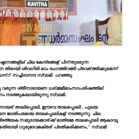
Dipke told IANS in an inter
success was not securing th
Dharmendra Pradhan but the
government on matters of pu
He said the CJP would first 
deciding its future course o
“Right now our focus is to 
our team was very small, ar
movement progressed, many
ഠാനങ്ങളില്
 ചില കേന്ദ്രങ്ങള്
 പിന്
തുടരുന്ന 
ിരായി ശിവഗിരി മഠം രംഗത്തിറങ്ങി പ്രവര്
ത്തിക്കുമെന്ന് 
ഡന്
റ്  സച്ചിദാനന്ദ സ്വാമി  പറഞ്ഞു. 
നു വരുന്ന ശ്രീനാരായണ ധര്
മ്മമീമാംസാപരിഷത്തില്
നടത്തുകയായിരുന്നു സ്വാമി. 
 നായര്
 താലിപ്പൊലി, ഈഴവ താലപ്പൊലി , പുലയ 
നെ 
ജാതിപരമായ താലപ്പൊലികള്
 നടത്തുന്നു. ചില 
പ്രത്യേക സമുദായക്കാര്
ക്ക് മാത്രമേ താലപ്പൊലി ആകാവൂ. 
കെതിരായി ഗുരുദേവഭക്തര്
 പ്രതികരിക്കണം," 
സ്വാമി  
LEFT ... and the
WHO IS ABHIJEET
JUL
JUL