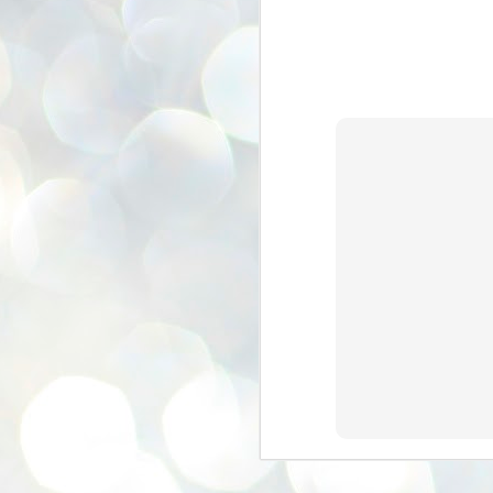
se
pr
We
J
2
N
NE
st
Pr
Co
Th
co
Ja
J
2
b