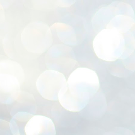
ശ
അ
ക
ന
പ
ഇന
J
1
Th
ec
th
Mo
J
1