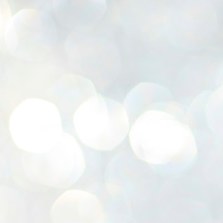
K
E
ww
J
1
ന
പ
വ
ച
എ
എ
ഇ
ത
സ
പ
J
1