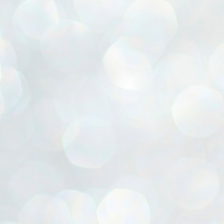
ൈലി മാറ്റണം എന്നും ജനങ്ങളിലേക്ക് ഇറങ്ങി ചെല്ലണം എന്നും ഉള്ള
ഴകൊമ്പൻ ഉപദേശത്തിൽ "തിരുത്തൽ" ഒതുക്കി സി പി ഐ എം
േന്ദ്ര നേതൃത്വം. "എത്ര വേണമെങ്കിലും തല്ലിക്കോളൂ, ഞാൻ
ന്നാകില്ലമ്മാവാ" എന്ന പഴമൊഴിയുടെ തുകിലുണർത്തി
ാർട്ടിയുടെ കേന്ദ്ര കമ്മിറ്റി രണ്ടു ദിവസത്തെ യോഗം ഡൽഹിയിൽ
്നവസാനിപ്പിക്കുന്നു.
MYTH OF PROGRESS
UL
2
EDITORIAL THE SHILLONG TIMES
e World Bank’s designation of India as a “lower middle income”
onomy should drill some sense into the minds of those who get on to
eir rooftops to hail the nation’s economic progress under the Narendra
di dispensation lasting around 13 years at a stretch since 2014.
സി പി ഐ എം സെൻട്രൽ കമ്മിറ്റി തീരുമാനങ്ങൾ
UL
2
നാളെ അറിയാം