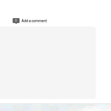
emed lost, they came. Young roaches riding in on the rain. The
ogeny of the unholy union between a judge and a joke.
 all know the story, but here it is, for the record.
0
Add a comment
STUDENT protests against Modi
UL
2
government intensify in DELHI
EWS STUDENTS CJP
W DELHI: Some 16 Metro Stations were closed on Wednesday as
udents seeking the resignation of Education Minister Dharmemdra
adhan intensified their protests under the banner of the newly formed
ckroach Janata Party in the national capital and elsewhere.
e shutdown of the local rail system was aimed at preventing
nvergence of the youths and students in the agitation’s hotspot at
ntar Mantar in New Delhi, close to which the Parliament is in session.
VS-ന്റെ പേരിൽ പഠന ഗവേഷണ ക്യാമ്പസ്'
UL
1
വേണം: വി എ അരുൺ
y വി എ അരുൺ കുമാർ