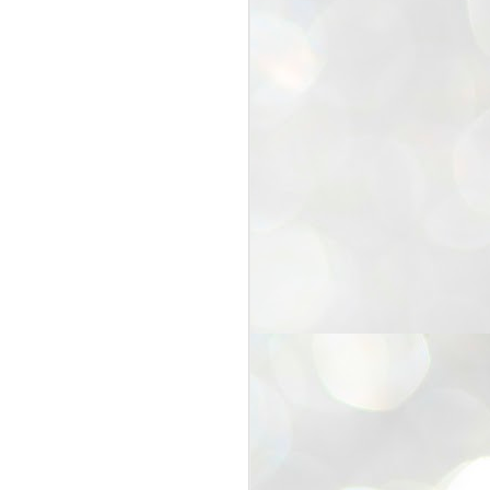
25
Cockroaches
prove their worth
NEW DELHI: Education Minister
Dharmendra Pradhan bowed out
of office on Saturday, with the
Modi government being unable to
withstand the huge pressure piled
on it by the rising tide of a youth
movement, with a 30-year-old
Boston-based PG student, Abhijit
Dipke, at the head of it.
Pradhan resigned this afternoon
after the day wore on with a strong
demand from the Leader of
Opposition, Rahul Gandhi asking
Modi to heed the calls of the
youth-student protesters.