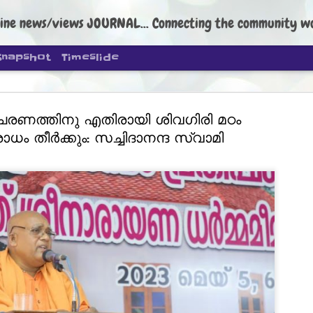
ine news/views JOURNAL... Connecting the community worldwide Edi
Snapshot
Timeslide
രണത്തിനു എതിരായി ശിവഗിരി മഠം
ധം തീര്‍ക്കും: സച്ചിദാനന്ദ സ്വാമി
DIPKE: C
AUG
4
regroup, 
moveme
NEWS CJP DIPKE
NEW DELHI: Cockroach Janta
the group’s immediate priori
following the student-led pr
politics as of now.