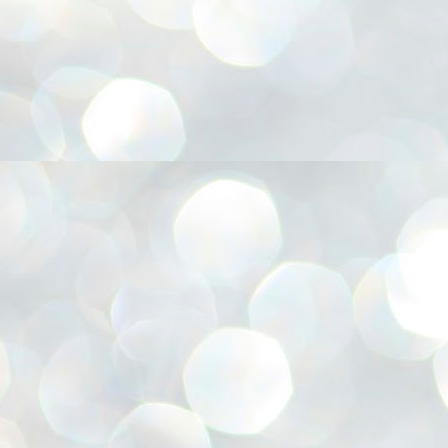
അ
ഗ
ശ
സ
ശ
പ
മ
J
1
N
NE
of
Aa
Gu
se
by
Am
bo
J
1