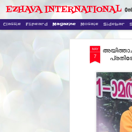
EZHAVA INTERNATIONAL
Onl
Classic
Flipcard
Magazine
Mosaic
Sidebar
അയിത്താച
MAY
7
പ്രതിരോ