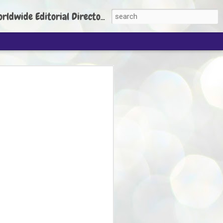
torial Director: Prem Chandran
JP's aim is to
build people's
nt
 Party founder Abhijeet Dipke has said
ty is to strengthen its organisation
otests, and it does not aim at entering