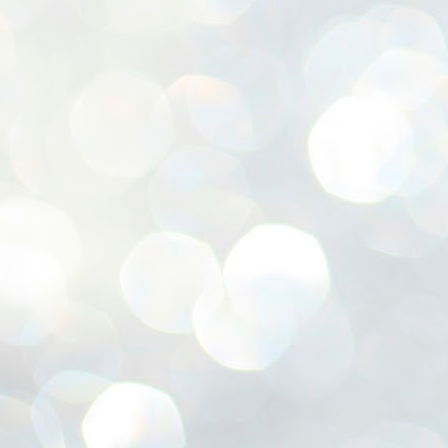
ശ
അ
ക
ന
പ
ഇന
J
1
Th
ec
th
Mo
J
1