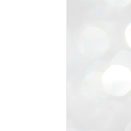
view that the movement’s biggest
e resignation of education minister
 willingness of people to question the
blic interest.
regroup with its volunteers before
f action.
regroup. When we started this protest,
ound 10 to 20 people. But as the
 people and volunteers came forward.
EXIT PRADHAN..
JUL