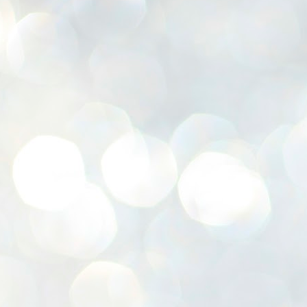
K
E
ww
J
1
ന
പ
വ
ച
എ
എ
ഇ
ത
സ
പ
J
1