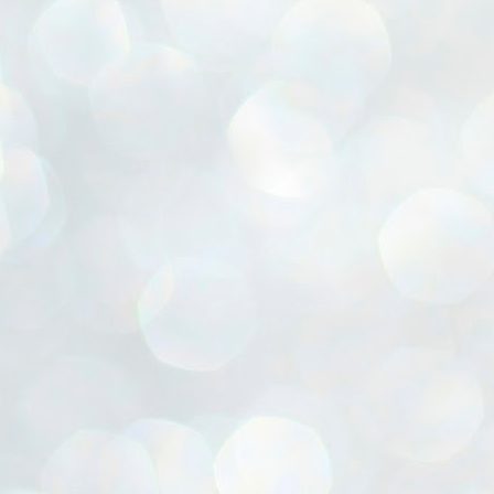
ൈലി മാറ്റണം എന്നും ജനങ്ങളിലേക്ക് ഇറങ്ങി ചെല്ലണം എന്നും ഉള്ള
ഴകൊമ്പൻ ഉപദേശത്തിൽ "തിരുത്തൽ" ഒതുക്കി സി പി ഐ എം
േന്ദ്ര നേതൃത്വം. "എത്ര വേണമെങ്കിലും തല്ലിക്കോളൂ, ഞാൻ
ന്നാകില്ലമ്മാവാ" എന്ന പഴമൊഴിയുടെ തുകിലുണർത്തി
ാർട്ടിയുടെ കേന്ദ്ര കമ്മിറ്റി രണ്ടു ദിവസത്തെ യോഗം ഡൽഹിയിൽ
്നവസാനിപ്പിക്കുന്നു.
MYTH OF PROGRESS
UL
2
EDITORIAL THE SHILLONG TIMES
e World Bank’s designation of India as a “lower middle income”
onomy should drill some sense into the minds of those who get on to
eir rooftops to hail the nation’s economic progress under the Narendra
di dispensation lasting around 13 years at a stretch since 2014.
സി പി ഐ എം സെൻട്രൽ കമ്മിറ്റി തീരുമാനങ്ങൾ
UL
2
നാളെ അറിയാം