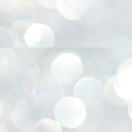
അ
ഗ
ശ
സ
ശ
പ
മ
J
1
N
NE
of
Aa
Gu
se
by
Am
bo
J
1