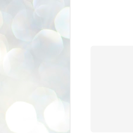
se
pr
We
J
2
N
NE
st
Pr
Co
Th
co
Ja
J
2
b