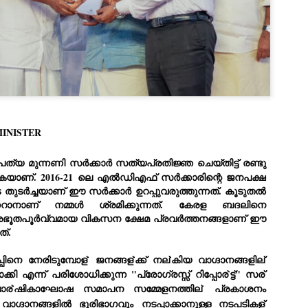
Dipke told IANS in an inter
success was not securing th
Dharmendra Pradhan but the
government on matters of pu
He said the CJP would first 
deciding its future course o
“Right now our focus is to 
our team was very small, ar
movement progressed, many
MINISTER
ത്യ മുന്നണി സർക്കാർ സത്യപ്രതിജ്ഞ ചെയ്തിട്ട് രണ്ടു
കയാണ്. 2016-21 ലെ എൽഡിഎഫ് സർക്കാരിന്റെ ജനപക്ഷ
ുടർച്ചയാണ് ഈ സർക്കാർ ഉറപ്പുവരുത്തുന്നത്. കൂടുതൽ
േറാനാണ് നമ്മൾ ശ്രമിക്കുന്നത്. കേരള ബദലിനെ
്ന അഭൂതപൂർവ്വമായ വികസന ക്ഷേമ പ്രവർത്തനങ്ങളാണ് ഈ
ത്.
ിനെ നേരിടുമ്പോള്
ജനങ്ങള്
ക്ക് നല്
കിയ വാഗ്ദാനങ്ങളില്
കി എന്ന് പരിശോധിക്കുന്ന "പ്രോഗ്രസ്സ് റിപ്പോര്
ട്ട്" സര്
ാര്
ഷികാഘോഷ സമാപന സമ്മേളനത്തില്
പ്രകാശനം
വാഗ്ദാനങ്ങളിൽ ഭൂരിഭാഗവും നടപ്പാക്കാനുള്ള നടപടികള്
LEFT ... and the
WHO IS ABHIJEET
JUL
JUL