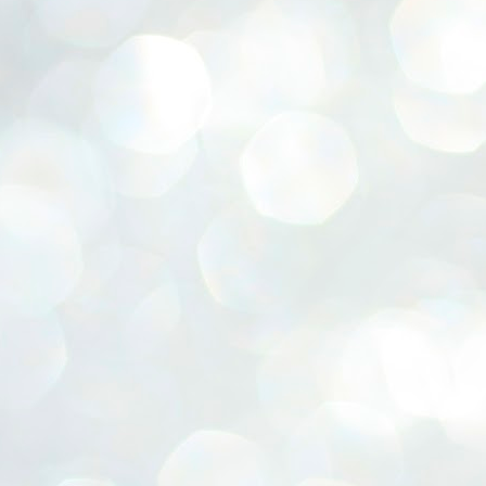
ERALASSEMBLY ELECTION RESULTS:
ZHAVA INTERNATIONAL
w.ezhavainternational..com email: ezhavanews@gmail.com
ചില പിഴവുകൾ പറ്റി എന്നു മാത്രം പറഞ്ഞു എം എ
UL
4
ബേബി
്യൂ ഡൽഹി: സ്ഥാനാർഥി നിർണയത്തിലും പ്രചാരണത്തിലും
ിഴവുകൾ ഉണ്ടായി എന്ന് "സമ്മതിച്ചും"
ിശാലാടിസ്ഥാനത്തിൽ പാർട്ടിയുടെ സംസ്ഥാന സമിതി യോഗം
േർന്ന് ബലഹീനതകൾ വിലയിരുത്തി പരിഹരിക്കും എന്നും സി പി ഐ
ം ജനറൽ സെക്രട്ടറി എം എ ബേബി.
ങ്ങും തൊടാതെയും അധര വ്യായാമങ്ങൾ നടത്തിയും ബേബി
ന്നു നടത്തിയ പത്രസമ്മേളനത്തിൽ പാർട്ടിയുടെ സെൻട്രൽ കമ്മിറ്റി
ീരുമാനങ്ങൾ "വിശദീകരിച്ചു." മുതിർന്ന നേതാക്കളുടെ ഭാര്യമാരെ
്ഥാനാർത്ഥികൾ ആക്കിയതിൽ തെറ്റൊന്നും ഇല്ല എന്ന് ബേബി
റഞ്ഞു. അവരും പാർട്ടിയുടെ പ്രവർത്തകർ ആണ്.
നന്നാകില്ലമ്മാവാ ... എന്ന് സി പി ഐ എം
UL
3
കാഴ്ചപ്പാട് / പ്രേം ചന്ദ്രൻ