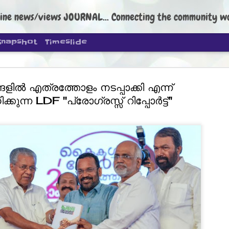
ine news/views JOURNAL... Connecting the community worldwide Edi
Snapshot
Timeslide
ങളില്‍ എത്രത്തോളം നടപ്പാക്കി എന്ന്
കുന്ന LDF "പ്രോഗ്രസ്സ് റിപ്പോര്‍ട്ട്"
DIPKE: C
AUG
4
regroup, 
moveme
NEWS CJP DIPKE
NEW DELHI: Cockroach Janta
the group’s immediate priori
following the student-led pr
politics as of now.