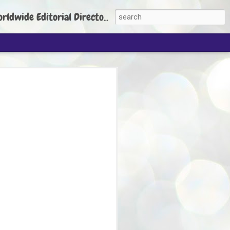
torial Director: Prem Chandran
JP's aim is to
build people's
nt
 Party founder Abhijeet Dipke has said
ty is to strengthen its organisation
otests, and it does not aim at entering