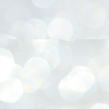
നിവാര്യമാണെന്നും അത് ശിവഗിരിയുടെ മാത്രം ആഗ്രഹമല്ല,
ുരുദേവ ഭക്തജനങ്ങളുടെയാകെ പൊതുവായ ആഗ്രഹമാണെന്നും
്രീനാരായണ ധർമ്മസംഘം ട്രസ്റ്റ് പ്രസിഡന്റ് ബ്രഹ്മശ്രീ
ച്ചിദാനന്ദ സ്വാമികൾ.
ിവഗിരി മഠത്തിൽ ഗുരുസേവനത്തിന്റെ അമ്പത് വർഷം
ൂർത്തിയാക്കിയ സച്ചിദാനന്ദ സ്വാമികൾക്ക് ശനിയാഴ്ച ശിവഗിരി
ഠത്തിൽ സംഘടിപ്പിച്ച ചടങ്ങിൽ ആദരവ് നൽകി.
INVESTMENTS: Gujarat, Maharashtra,
UL
7
Tamil Nadu top list by NITI Aayog
EWS INVESTMENTS STATES
W DELHI: Gujarat, Maharashtra, and Tamil Nadu have topped the list
 states in an analysis done on their investment climates by the NITI
yog. The details were released on Friday.
jarat topped the list, followed by Maharashtra and Tamil Nadu in the
cond and third slots. Goa and Odisha came fourth and fifth, followed
 Delhi, Madhya Pradesh and Andhra Pradesh.
ong the large states, Bihar, Jharkhand and West Bengal occupied the
ttom three positions.
ASSEMBLY POLLS- KERALA- 2026:
UL
5
Parties, vote share, comparison