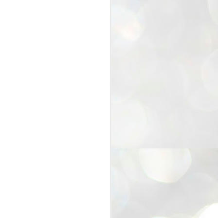
25
Cockroaches
prove their worth
NEW DELHI: Education Minister
Dharmendra Pradhan bowed out
of office on Saturday, with the
Modi government being unable to
withstand the huge pressure piled
on it by the rising tide of a youth
movement, with a 30-year-old
Boston-based PG student, Abhijit
Dipke, at the head of it.
Pradhan resigned this afternoon
after the day wore on with a strong
demand from the Leader of
Opposition, Rahul Gandhi asking
Modi to heed the calls of the
youth-student protesters.