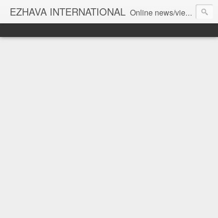
EZHAVA INTERNATIONAL
Online news/views JOURNAL... Connecting the community worldwide Editorial Director: Prem Chandran