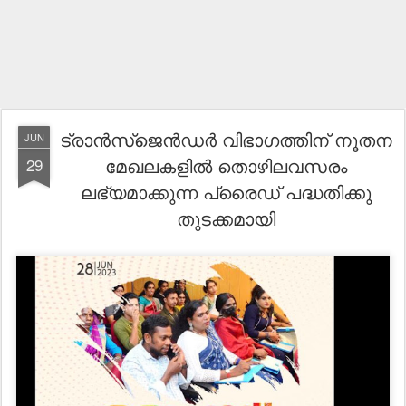
ട്രാൻസ്ജെൻഡർ വിഭാഗത്തിന് നൂതന
JUN
മേഖലകളിൽ തൊഴിലവസരം
29
ലഭ്യമാക്കുന്ന പ്രൈഡ് പദ്ധതിക്കു
തുടക്കമായി