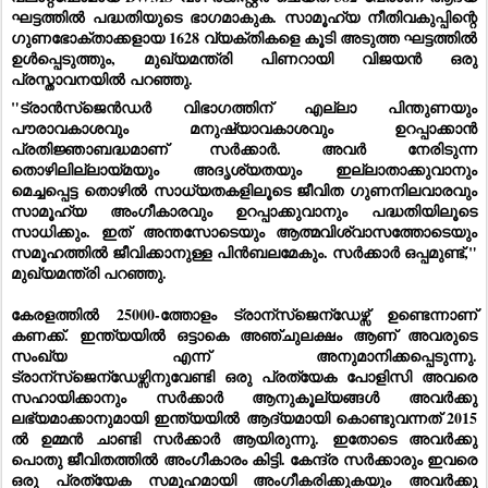
ഘട്ടത്തിൽ പദ്ധതിയുടെ ഭാഗമാകുക. സാമൂഹ്യ നീതിവകുപ്പിന്റെ
ഗുണഭോക്താക്കളായ 1628 വ്യക്തികളെ കൂടി അടുത്ത ഘട്ടത്തിൽ
ഉൾപ്പെടുത്തും, മുഖ്യമന്ത്രി പിണറായി വിജയൻ ഒരു
പ്രസ്താവനയിൽ പറഞ്ഞു.
"ട്രാൻസ്ജെൻഡർ വിഭാഗത്തിന് എല്ലാ പിന്തുണയും
പൗരാവകാശവും മനുഷ്യാവകാശവും ഉറപ്പാക്കാൻ
പ്രതിജ്ഞാബദ്ധമാണ് സർക്കാർ. അവർ നേരിടുന്ന
തൊഴിലില്ലായ്മയും അദൃശ്യതയും ഇല്ലാതാക്കുവാനും
മെച്ചപ്പെട്ട തൊഴിൽ സാധ്യതകളിലൂടെ ജീവിത ഗുണനിലവാരവും
സാമൂഹ്യ അംഗീകാരവും ഉറപ്പാക്കുവാനും പദ്ധതിയിലൂടെ
സാധിക്കും. ഇത് അന്തസോടെയും ആത്മവിശ്വാസത്തോടെയും
സമൂഹത്തിൽ ജീവിക്കാനുള്ള പിൻബലമേകും. സർക്കാർ ഒപ്പമുണ്ട്,"
മുഖ്യമന്ത്രി പറഞ്ഞു.
കേരളത്തിൽ 25000-ത്തോളം ട്രാന്സ്ജെന്ഡേഴ്സ് ഉണ്ടെന്നാണ്
കണക്ക്. ഇന്ത്യയിൽ ഒട്ടാകെ അഞ്ചുലക്ഷം ആണ് അവരുടെ
സംഖ്യ എന്ന് അനുമാനിക്കപ്പെടുന്നു.
ട്രാന്സ്ജെന്ഡേഴ്സിനുവേണ്ടി ഒരു പ്രത്യേക പോളിസി അവരെ
സഹായിക്കാനും സർക്കാർ ആനുകൂല്യങ്ങൾ അവർക്കു
ലഭ്യമാക്കാനുമായി ഇന്ത്യയിൽ ആദ്യമായി കൊണ്ടുവന്നത് 2015
ൽ ഉമ്മൻ ചാണ്ടി സർക്കാർ ആയിരുന്നു. ഇതോടെ അവർക്കു
പൊതു ജീവിതത്തിൽ അംഗീകാരം കിട്ടി. കേന്ദ്ര സർക്കാരും ഇവരെ
ഒരു പ്രത്യേക സമൂഹമായി അംഗീകരിക്കുകയും അവർക്കു