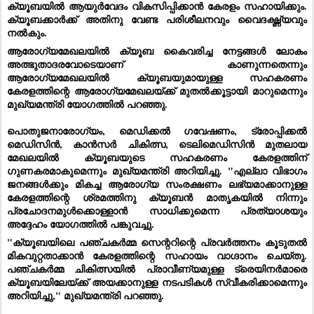
ക്യൂബയിൽ ആയുർവേദം
വികസിപ്പിക്കാൻ കേരളം സഹായിക്കും.
ക്യൂബക്കാർക്ക് അതിനു വേണ്ട പരിശീലനവും വൈദഗ്ദ്ധ്യവും
നൽകും.
ആരോഗ്യമേഖലയിൽ ക്യൂബ കൈവരിച്ച നേട്ടങ്ങൾ ലോകം
അത്ഭുതാദരവോടെയാണ് കാണുന്നതെന്നും
ആരോഗ്യമേഖലയിൽ ക്യൂബയുമായുള്ള സഹകരണം
കേരളത്തിന്റെ ആരോഗ്യമേഖലയ്ക്ക് മുതൽക്കൂട്ടായി മാറുമെന്നും
മുഖ്യമന്ത്രി യോഗത്തിൽ പറഞ്ഞു.
പൊതുജനാരോഗ്യം, മെഡിക്കൽ ഗവേഷണം, ട്രോപ്പിക്കൽ
മെഡിസിൻ, കാൻസർ ചികിത്സ, ടെലിമെഡിസിൻ മുതലായ
മേഖലയിൽ ക്യൂബയുടെ സഹകരണം കേരളത്തിന്
ഗുണകരമാകുമെന്നും മുഖ്യമന്ത്രി അറിയിച്ചു. "എല്ലാ വിഭാഗം
ജനങ്ങൾക്കും മികച്ച ആരോഗ്യ സംരക്ഷണം ലഭ്യമാക്കാനുള്ള
കേരളത്തിന്റെ ശ്രമത്തിനു ക്യൂബൻ മാതൃകയിൽ നിന്നും
പ്രചോദനമുൾക്കൊള്ളാൻ സാധിക്കുമെന്ന പ്രത്യാശയും
അദ്ദേഹം യോഗത്തിൽ പങ്കുവച്ചു.
"ക്യൂബയിലെ പഞ്ചകർമ്മ സെന്ററിന്റെ പ്രവർത്തനം കൂടുതൽ
മികവുറ്റതാക്കാൻ കേരളത്തിന്റെ സഹായം വാഗ്ദാനം ചെയ്തു.
പഞ്ചകർമ്മ ചികിത്സയിൽ പ്രാവീണ്യമുള്ള ട്രെയിനർമാരെ
ക്യൂബയിലേയ്ക്ക് അയക്കാനുള്ള നടപടികൾ സ്വീകരിക്കാമെന്നും
അറിയിച്ചു," മുഖ്യമന്ത്രി പറഞ്ഞു.