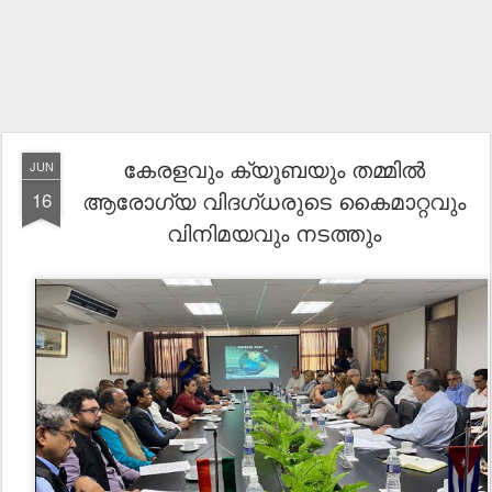
കേരളവും ക്യൂബയും തമ്മിൽ
JUN
ആരോഗ്യ വിദഗ്ധരുടെ കൈമാറ്റവും
16
വിനിമയവും നടത്തും