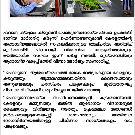
ഹവാന, ക്യൂബ: ക്യൂബൻ പൊതുജനാരോഗ്യ പ്രഥമ ഉപമന്ത്രി
ടാനിയ മാർഗരിറ്റ ക്രൂസ് ഹെർണാണ്ടസുമായി കേരളത്തിന്റെ
ആരോഗ്യമേഖലയിൽ സഹകരിക്കാനുള്ള താല്പര്യം അറിയിച്ച്‌
മുഖ്യമന്ത്രി പിണറായി വിജയൻറെ നേതൃത്വത്തിലുള്ള
ഔദ്യോഗിക സംഘം ഇന്ന് ചർച്ച നടത്തി.
മുഖ്യമന്ത്രിയും
ആരോഗ്യ വകുപ്പ് മന്ത്രി വീണാ ജോർജും സംസാരിച്ചു
"പൊതുജന ആരോഗ്യരംഗത്ത് ലോക മാതൃകകളായ കേരളവും
ക്യൂബയും ആരോഗ്യമേഖലയിലെ വൈദഗ്ധ്യവും
അനുഭവങ്ങളും പരസ്പരം പങ്കുവെക്കും," മുഖ്യമന്തഘൃ
പിണറായി വിജയൻ ഒരു പ്രസ്താവനയിൽ പറഞ്ഞു.
"പൊതുജനാരോഗ്യ സംവിധാനത്തെപ്പറ്റി കൂടുതലറിയാൻ,
കേരളവും ക്യൂബയും തമ്മിൽ ആരോഗ്യ വിദഗ്ധരുടെ
കൈമാറ്റവും വിനിമയവും നടത്തും. ഉഷ്ണമേഖലാ രോഗങ്ങൾ
ഉൾപ്പെടെയുള്ളവയെപ്പറ്റി ഗവേഷണവും അതിവേഗ
രോഗനിർണയത്തിനുള്ള ചികിത്സാ സാധ്യതകളും നാം
പങ്കുവെക്കും."