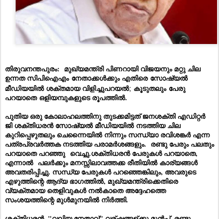
തിരുവനന്തപുരം: മുഖ്യമന്ത്രി പിണറായി വിജയനും മറ്റു ചില
ഉന്നത സിപിഐഎം
നേതാക്കൾക്കും എതിരെ
സോഷ്യൽ
;
മീഡിയയിൽ ശക്തമായ
വിളിച്ചുപറയൽ
കൂടുതലും
പേരു
പറയാതെ
ഒളിയമ്പുകളുടെ രൂപത്തിൽ.
പുതിയ ഒരു കോലാഹലത്തിനു തുടക്കമിട്ടത് ജനശക്തി എഡിറ്റർ
ജി ശക്തിധരൻ സോഷ്യൽ മീഡിയയിൽ നടത്തിയ ചില
കുറിപ്പെഴുതലും ചെന്നൈയിൽ നിന്നും സന്ധ്യാ രവിശങ്കർ എന്ന
പത്രപ്രവർത്തക നടത്തിയ പരാമർശങ്ങളും. രണ്ടു പേരും പലതും
പറയാതെ പറഞ്ഞു വെച്ചു.ശക്തിധരൻ പേരുകൾ പറയാതെ,
എന്നാൽ പലർക്കും മനസ്സിലാവത്തക്ക രീതിയിൽ കാര്യങ്ങൾ
അവതരിപ്പിച്ചു. സന്ധ്യ പേരുകൾ പറഞ്ഞെങ്കിലും, അവരുടെ
എഴുത്തിന്റെ ആദ്യ ഭാഗത്തിൽ, മുഖ്യമന്ത്രിക്കെതിരെ
വ്യക്തമായ തെളിവുകൾ നൽകാതെ അദ്ദേഹത്തെ
സംശയത്തിന്റെ മുൾമുനയിൽ നിർത്തി.
ശക്തിധരൻ, "വലിയ നേതാവ്" വര്ഷങ്ങള്ക്കു മുൻപ്, രണ്ടു