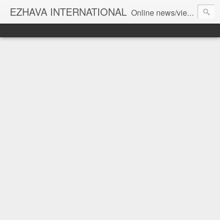
EZHAVA INTERNATIONAL
Online news/views JOURNAL... Connecting the community worldwide Editorial Director: Prem Chandran