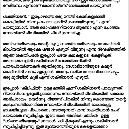
നേരിടണം എന്നാണ് കോൺഗ്രസ് നേതാക്കൾ പറയുന്നത്.
ശക്തിധരൻ, "ഇപ്പോഴത്തെ ഒരു മന്ത്രി കോടികളുമായി
കൊച്ചിയിൽ നിന്നും പോയ കാറിൽ ഉണ്ടായിരുന്നു," എന്ന്
പറയുമ്പോൾ, അത് മൊഹമ്മദ് റിയാസ് ആണോ എന്ന ചോദ്യം
സോഷ്യൽ മീഡിയയിൽ ചിലർ ഉന്നയിച്ചു.
തനിക്കെതിരെയും തന്റെ കുടുംബത്തിനെതിരെയും സോഷ്യൽ
മീഡിയയിൽ ആക്ഷേപങ്ങൾ എഴുതി വിടുന്നു എന്ന ദ്വേഷ്യത്തിൽ
ആണ് ശക്തിധരൻ ഇപ്പോൾ പഴയ
കഥകളുടെ
കെട്ടഴിച്ചത്.
അക്കാലങ്ങളിൽ ശക്തിധരൻ ദേശാഭിമാനിയിൽ
പത്രപ്രവർത്തകൻ ആയിരുന്നു.
ദേശാഭിമാനിയുടെ കലൂർ
ഓഫീസിൽ പണം എണ്ണാൻ താനും വലിയ നേതാവിനോടൊപ്പം
ഒരു മുറിയിൽ കൂടി എന്ന് ശക്തിധരൻ എഴുതി.
ഇപ്പോൾ "ക്ലിഫിൽ" ഉള്ള മന്ത്രി എന്ന് ശക്തിധരൻ പറയുന്നത്,
റിയാസിനെ ഉദ്ദേശിച്ചാണെന്നും സോഷ്യൽ മീഡിയയിൽ പരക്കെ
അഭിപ്രായം ഉയർന്നു. റിയാസ് പിറകിൽ നിന്നു കൊണ്ടാണ് തന്റെ
കുടുംബത്തിനെതിരെ സോഷ്യൽ മീഡിയയിൽ മോശപ്പെട്ട
ഭാഷയിലുള്ള പ്രചാരണം നടത്തുന്നത് എന്ന് ശക്തിധരൻ പേര്
പറയാതെ സൂചിപ്പിച്ചു. ഇതേ ഭാഷ അവിടെ (ക്ലിഫ്) ഉള്ള
"ശീലാവതിയെയും" ഇയാൾ പഠിപ്പിക്കുണ്ട് എന്നും ശക്തിധരൻ
സൂചിപ്പിച്ചിരുന്നു. ഇത് മുഖ്യമന്ത്രിയുടെ മകളെയാണോ