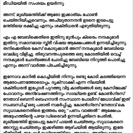
.
മീഡിയയിൽ
സംശയം ഉയർന്നു
അന്ന്, മുഖ്യമന്ത്രിക്ക് ആരോ ഇക്കാര്യം ഫോൺ
ചെയ്തറിയിച്ചുവെന്നും, അച്യുതാനന്ദൻ ഉടനെ ഇടപെട്ടു
മന്ത്രിയെ രക്ഷിച്ചു എന്നും ശക്തിധരൻ എഴുതിയിരുന്നു.
എം എ ബേബിക്കെതിരെ ഇതിനു മുൻപും ക്രൈം നന്ദകുമാർ
ഇതിനു സമാനമായ സ്ത്രീ വിഷയ ആക്ഷേപങ്ങൾ ഉന്നയിച്ചിരുന്നു.
തനിക്കെതിരെ കേസ് കൊടുക്കാൻ അന്ന് നന്ദകുമാർ ബേബിയെ
വെല്ലു വിളിച്ചു. തിരുവനന്തപുരത്തെ ഒരു കോടതിയിൽ വെച്ച്
നന്ദകുമാർ ചോദ്യങ്ങൾ ചോദിച്ചു ബേബിയെ നിറുത്തി പൊരിച്ചു
എന്നും അന്ന് വാർത്ത പ്രചരിച്ചിരുന്നു.
ഇന്നോവ കാറിൽ കൊച്ചിയിൽ നിന്നും രണ്ടു കോടി കടത്തിയെന്ന
ആരോപണത്തോടൊപ്പം, ദൃക്‌സാക്ഷി എന്ന നിലയിൽ
ശക്തിധരൻ ഇപ്പോൾ പുറത്തു വിട്ട കാര്യങ്ങൾ ഒരു കേസിലേക്ക്
പോവാനും അന്വേഷണത്തിനും സാദ്ധ്യത ഉണ്ട്. കോൺഗ്രസ്
നേതാവ് ബെന്നി ബെഹനാൻ സംസ്ഥാന പോലീസ് മേധാവിക്ക് ഇത്
സംബന്ധിച്ച് ഒരു പരാതി സമർപ്പിച്ചു. കോൺഗ്രസ് നേതാവ് കെ
സുധാകരനെതിരെ ഇത്തരം ഒരു "പണം വാങ്ങൽ" ആക്ഷേപം
അദ്ദേഹത്തിന്റെ പഴയ ഡ്രൈവർ ഉന്നയിച്ചതിനെ പേരിൽ,
മുഖ്യമന്ത്രി ഇടപെട്ടു കേസ് ഫയൽ ചെയ്തതും സുധാകരനെ
അറസ്റ്റു ചെയ്തതും ഇക്കഴിഞ്ഞ ആഴ്ചയിൽ ആയിരുന്നു. ഇതേ
രീതിയിൽ, ഇപ്പോൾ മുഖ്യമന്ത്രിയും അറസ്റ്റും അന്വേഷണവും