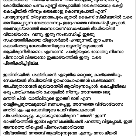
കോടിയിലേറെ പണം എണ്ണി തഴപ്പായിൽ (കൈതയോല) കെട്ടി
കൊച്ചിയിൽ നിന്നും തെക്കോട്ടു കൊണ്ടുപോയി എന്ന്
പറയുന്നുണ്ട്. തിരുവനന്തപുരം മുതൽ ടൈംസ് സ്‌ക്വയറിൽ വരെ
അറിയപ്പെടുന്ന നേതാവെന്നും ഇദ്ദേഹത്തെ വിശേഷിപ്പിച്ചപ്പോൾ,
അത് മുഖ്യമന്ത്രി തന്നെയെന്ന് സോഷ്യൽ മീഡിയയിൽ
വ്യാഖ്യാനം വന്നു. ഇതു സംബന്ധിച്ച്, ഇടതു
സഹയാത്രികരായ വ്‌ളോഗർമാർ പറയുന്നത്, ഈ പണം
കൊല്ലത്തു ദേശാഭിമാനിയുടെ യൂണിറ്റ് തുടങ്ങാൻ
ആയിരുന്നിരിക്കണം എന്നാണ്. പാർട്ടിയുടെ ഭാഗത്തു നിന്നോ
പിണറായി വിജയനോ ഇക്കാര്യത്തിൽ ഇതു വരെ
പ്രതികരിച്ചിട്ടില്ല.
ഇതിനിടയിൽ, ശക്തിധരൻ എഴുതിയ മറ്റൊരു കാര്യത്തിലും,
സോഷ്യൽ മീഡിയയിൽ ഊഹാപോഹങ്ങൾ ശക്തമാണ്.
അച്യുതാനന്ദൻ മുഖ്യമന്ത്രി ആയിരുന്നപ്പോൾ, കൊച്ചിയിലെ
ഒരു പഞ്ചനക്ഷത്ര ഹോട്ടലിൽ നിന്നും അന്നത്തെ ഒരു
മന്ത്രി
പിൻ
വാതിലിലൂടെ ഇറങ്ങി ഓടി എന്ന
വെളിപ്പെടുത്തലുമായി ബന്ധപ്പെട്ടു, അന്നത്തെ വിദ്യാഭ്യാസ
മന്ത്രി എം എ ബേബിയുടെ പേര് വ്യാപകമായി
പ്രചരിക്കപ്പെട്ടു.
കൂടെയുണ്ടായിരുന്ന
"തോഴി" ഇന്ന്
രാഷ്‌ടീയത്തിൽ ഇല്ല എന്ന് ശക്തിധരൻ പറഞ്ഞു വിട്ടപ്പോൾ, ഇത്
അന്നത്തെ തീപ്പൊരി പ്രസംഗക്കാരിയായ
വിദ്യാർത്ഥി നേതാവ് ആയിരുന്നുവോ
എന്നും സോഷ്യൽ