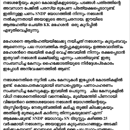
നടേശന്റേയും കുറെ കോമാളികളുടെയും പടങ്ങൾ പത്രത്തിന്റെ
അവസാന പേജിൽ പരസ്യ രൂപേണ പ്രത്യക്ഷപ്പെടാറുണ്ട്.
ഇതിനുള്ള പണം SNDP യോഗത്തിൽ നിന്നും നടേശൻ
നൽകുന്നതായി അയാളുടെ അനുചരനായ, ഈയിടെ
ആത്മഹത്യ ചെയ്ത KK മഹേശൻ ഒരു കുറിപ്പിൽ
എഴുതിവെച്ചിരുന്നു.
മഹേശനെ ആത്‌മഹത്യയിലേക്കു നയിച്ചത് നടേശനും കുടുംബവും
ആണെന്നും പല സാമ്പത്തിക തട്ടിപ്പുകളുടെയും ഉത്തരവാദിത്വം
മഹേശൻറെ തലയിൽ കെട്ടി വെച്ച് അവയിൽ നിന്നും രക്ഷപ്പെടാൻ
ഇതുവഴി നടേശൻ ലക്ഷ്യമിട്ടു എന്നും പരാതിയുണ്ട്. ഇതു
സംബന്ധിച്ച കേസും ഹൈക്കോടതിയുടെ നിർദ്ദേശപ്രകാരം
ഇപ്പോൾ അന്വേഷണത്തിൽ ആണ്.
നടേശനെതിരെ നൂറിൽ പരം കേസുകൾ ഇപ്പോൾ കോടതികളിൽ
ഉണ്ട്.
കൊലപാതകവുമായി ബന്ധപ്പെട്ടതും പണാപഹരണം
സംബന്ധിച്ച കേസുകളും ഇവയിൽ പെടുന്നു.
ചില കേസുകളിൽ
വിധി നടേശനെതിരായി വന്നെങ്കിലും, മുഖ്യമന്ത്രി പിണറായി
വിജയൻറെ ഒത്താശയോടെ നടേശൻ യോഗത്തിന്റെയും
ട്രുസ്ടിന്റെയും നേതൃത്വത്തിൽ കടിച്ചു തൂങ്ങി കിടക്കുകയും
അതിന്റെ മുതലുകൾ കാർന്നു തിന്നുകയുമാണ് എന്ന്
ആക്ഷേപമുണ്ട്. SNDP യോഗവും SN ട്രൂസ്റ്റും കഴിഞ്ഞ 25
വർഷമായി നടേശനും അയാളുടെ കുടുംബാംഗങ്ങളും അടക്കി
ഭരിക്കുകയാണ്. ഇവയുടെ കീഴിൽ ഉള്ള പല സ്ഥാപനങ്ങളും,