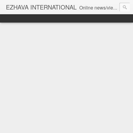
EZHAVA INTERNATIONAL
Online news/views JOURNAL... Connecting the community worldwide Editorial Director: Prem Chandran