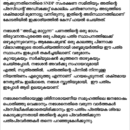
ആക്കുന്നതിനെതിരെ SNDP സംരക്ഷണ സമിതിയും അതിന്റെ
പ്രസിഡന്റ് അഡ്വക്കേറ്റ് കൊല്ലം ചന്ദ്രസേനനും അടുത്തിടെ
ശക്തമായി മുന്നോട്ടു വന്നിരുന്നു. ഇതിന്റെ അടിസ്ഥാനത്തിലാണ്
കോടതിയിൽ ഇക്കാര്യത്തിൽ കേസ് ഫയൽ ചെയ്തത്.
നടേശൻ "അടിച്ചു മാറ്റുന്ന" പണത്തിന്റെ ഒരു ഭാഗം
തിരുവനന്തപുരത്തെ ഒരു പ്രമുഖ പത്ര സ്ഥാപനത്തിലേക്ക്
ഒഴുകുന്നുവെന്നും ആക്ഷേപമുണ്ട്. ഒരു കാലത്തു പിന്നോക്ക
വിഭാഗങ്ങളുടെ താത്പര്യത്തിനായി ശബ്ദമുയർത്തിയ ഈ പത്ര
സ്ഥാപനം ഇപ്പോൾ തകർച്ചയിലാണ്. വരുമാനം
കുറയുകയും
സർക്യൂലഷൻ
കുത്തനെ താഴുകയും
ചെയ്തപ്പോൾ, നടേശൻ അവർക്കു സഹായവുമായി
,
എത്തി,
സൂത്രത്തിൽ
പത്രത്തിന്റെ പിന്നിൽ നിന്നുള്ള
എന്നാണ്
നിയന്ത്രണം ഏറ്റെടുത്തു
പറയപ്പെടുന്നത്.
ശക്തമായ
നേതൃത്വം ഇല്ലാതെ,
നടേശ സ്തുതിയുമായി,
ഈ പത്രം
ഇപ്പോൾ ആടി
ഉ
ലയുകയാണ്.
നടേശനെതിരായുള്ള ശ്രീനാരായണീയ സമൂഹത്തിലെ ജനരോഷം
പൊതിഞ്ഞു വെക്കാനും നടേശനെതിരെ വരുന്ന വാർത്തകൾ
പ്രസിദ്ധീകരിക്കാതെയിരിക്കാനും ഈ പത്രം പ്രത്യേക ശ്രദ്ധ
കൊടുക്കുന്നതായി അതിന്റെ കൂടെ പ്രവർത്തിക്കുന്ന
പത്രപ്രവർത്തകർ തന്നെ പറഞ്ഞുകേൾക്കുന്നു
.