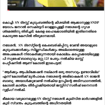
കൊച്ചി: SN ട്രസ്റ്റ് കുടുംബത്തിന്റെ കീശയിൽ ആക്കാനുള്ള SNDP
യോഗം ജനറൽ സെക്രട്ടറി വെള്ളാപ്പള്ളി നടേശന്റെ ഗൂഢ
ശ്രമത്തിനു തിരിച്ചടി. കേരള ഹൈക്കോടതിയിൽ ഇതിനെതിരെ
കൊടുത്ത കേസിൽ തീരുമാനമായി.
നടേശൻ, SN
ട്രസ്‌റ്റിന്റെ
മെംബെര്ഷിപ്പി
നു
വേണ്ടി അയാളുടെ
കുടുംബക്കാർക്കും സില്ബന്ധികൾക്കും അല്ലാതെയുള്ള
അപേക്ഷകൾ നിരാകരിക്കുന്നതായി കൊല്ലം കടപ്പാക്കടയിലുള്ള
പി സുരേഷ് ബാബുവും മറ്റു 125 പേരും നൽകിയ മാസ്സ്
പെറ്റീഷനിൽ ആണ് കോടതി ഇടപെട്ടത്.
"ആർക്കും ആപ്ലിക്കേഷൻ നല്കാൻ ഒരു തടസവും ഉണ്ടാവില്ല"
എന്ന് കോടതിക്ക് മുൻപാകെ നടേശന്റെ അഭിഭാഷകൻ AN രാജൻ
ബാബു അയാൾക്കുവേണ്ടി നൽകിയ ഉറപ്പിന്റെ അടിസ്ഥാനത്തിൽ,
കോടതി കാര്യം തീർപ്പാക്കിയതായി ജസ്റ്റിസ് സതീഷ് നൈനാൻ
റൂളിംഗ് നൽകി.
ഭീമമായ വരുമാനമുള്ള SN ട്രസ്റ്റ് നടേശൻ കുല്സിത മാർഗങ്ങളിൽ
കൂടി
സ്വന്തം
കുടുംബത്തിന്റെ അധീനതയിൽ